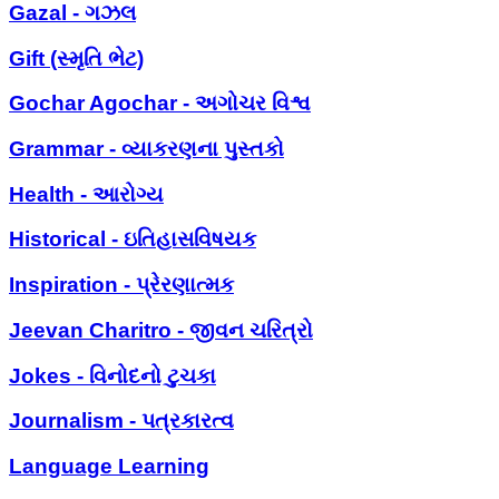
Gazal - ગઝલ
Gift (સ્મૃતિ ભેટ)
Gochar Agochar - અગોચર વિશ્વ
Grammar - વ્યાકરણના પુસ્તકો
Health - આરોગ્ય
Historical - ઇતિહાસવિષયક
Inspiration - પ્રેરણાત્મક
Jeevan Charitro - જીવન ચરિત્રો
Jokes - વિનોદનો ટુચકા
Journalism - પત્રકારત્વ
Language Learning