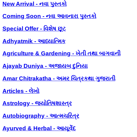
New Arrival - નવા પુસ્તકો
Coming Soon - નવા આવનારા પુસ્તકો
Special Offer - વિશેષ છૂટ
Adhyatmik - આધ્યાત્મિક
Agriculture & Gardening - ખેતી તથા બાગવાની
Ajayab Duniya - અજાયબ દુનિયા
Amar Chitrakatha - અમર ચિત્રકથા ગુજરાતી
Articles - લેખો
Astrology - જ્યોતિષશાસ્ત્ર
Autobiography - આત્મચરિત્ર
Ayurved & Herbal - આયૂર્વેદ