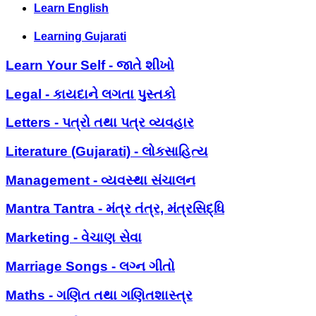
Learn English
Learning Gujarati
Learn Your Self - જાતે શીખો
Legal - કાયદાને લગતા પુસ્તકો
Letters - પત્રો તથા પત્ર વ્યવહાર
Literature (Gujarati) - લોકસાહિત્ય
Management - વ્યવસ્થા સંચાલન
Mantra Tantra - મંત્ર તંત્ર, મંત્રસિદ્ધિ
Marketing - વેચાણ સેવા
Marriage Songs - લગ્ન ગીતો
Maths - ગણિત તથા ગણિતશાસ્ત્ર