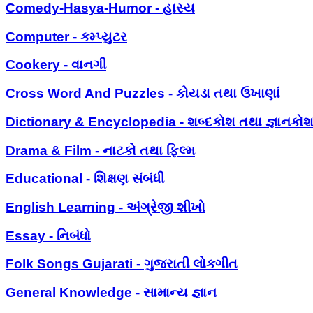
Comedy-Hasya-Humor - હાસ્ય
Computer - કમ્પ્યુટર
Cookery - વાનગી
Cross Word And Puzzles - કોયડા તથા ઉખાણાં
Dictionary & Encyclopedia - શબ્દકોશ તથા જ્ઞાનકો
Drama & Film - નાટકો તથા ફિલ્મ
Educational - શિક્ષણ સંબંધી
English Learning - અંગ્રેજી શીખો
Essay - નિબંધો
Folk Songs Gujarati - ગુજરાતી લોકગીત
General Knowledge - સામાન્ય જ્ઞાન