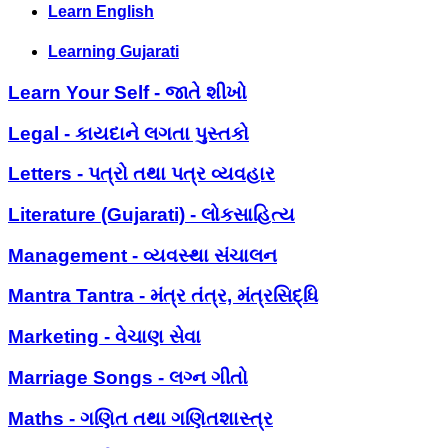
Learn English
Learning Gujarati
Learn Your Self - જાતે શીખો
Legal - કાયદાને લગતા પુસ્તકો
Letters - પત્રો તથા પત્ર વ્યવહાર
Literature (Gujarati) - લોકસાહિત્ય
Management - વ્યવસ્થા સંચાલન
Mantra Tantra - મંત્ર તંત્ર, મંત્રસિદ્ધિ
Marketing - વેચાણ સેવા
Marriage Songs - લગ્ન ગીતો
Maths - ગણિત તથા ગણિતશાસ્ત્ર