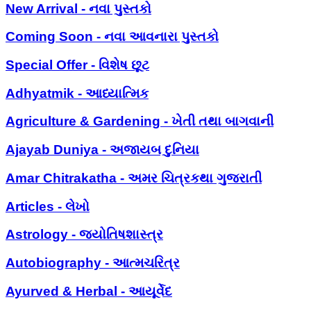
New Arrival - નવા પુસ્તકો
Coming Soon - નવા આવનારા પુસ્તકો
Special Offer - વિશેષ છૂટ
Adhyatmik - આધ્યાત્મિક
Agriculture & Gardening - ખેતી તથા બાગવાની
Ajayab Duniya - અજાયબ દુનિયા
Amar Chitrakatha - અમર ચિત્રકથા ગુજરાતી
Articles - લેખો
Astrology - જ્યોતિષશાસ્ત્ર
Autobiography - આત્મચરિત્ર
Ayurved & Herbal - આયૂર્વેદ