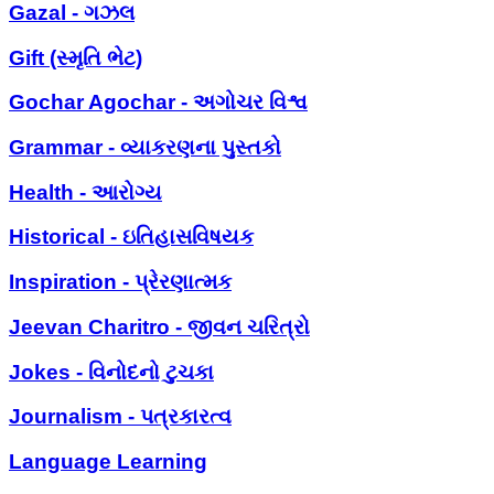
Gazal - ગઝલ
Gift (સ્મૃતિ ભેટ)
Gochar Agochar - અગોચર વિશ્વ
Grammar - વ્યાકરણના પુસ્તકો
Health - આરોગ્ય
Historical - ઇતિહાસવિષયક
Inspiration - પ્રેરણાત્મક
Jeevan Charitro - જીવન ચરિત્રો
Jokes - વિનોદનો ટુચકા
Journalism - પત્રકારત્વ
Language Learning