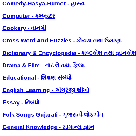
Comedy-Hasya-Humor - હાસ્ય
Computer - કમ્પ્યુટર
Cookery - વાનગી
Cross Word And Puzzles - કોયડા તથા ઉખાણાં
Dictionary & Encyclopedia - શબ્દકોશ તથા જ્ઞાનકો
Drama & Film - નાટકો તથા ફિલ્મ
Educational - શિક્ષણ સંબંધી
English Learning - અંગ્રેજી શીખો
Essay - નિબંધો
Folk Songs Gujarati - ગુજરાતી લોકગીત
General Knowledge - સામાન્ય જ્ઞાન