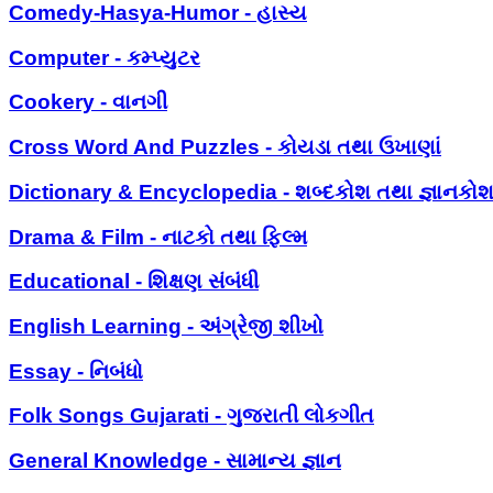
Comedy-Hasya-Humor - હાસ્ય
Computer - કમ્પ્યુટર
Cookery - વાનગી
Cross Word And Puzzles - કોયડા તથા ઉખાણાં
Dictionary & Encyclopedia - શબ્દકોશ તથા જ્ઞાનકો
Drama & Film - નાટકો તથા ફિલ્મ
Educational - શિક્ષણ સંબંધી
English Learning - અંગ્રેજી શીખો
Essay - નિબંધો
Folk Songs Gujarati - ગુજરાતી લોકગીત
General Knowledge - સામાન્ય જ્ઞાન