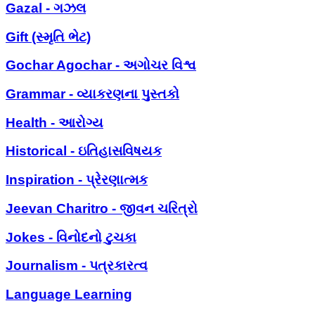
Gazal - ગઝલ
Gift (સ્મૃતિ ભેટ)
Gochar Agochar - અગોચર વિશ્વ
Grammar - વ્યાકરણના પુસ્તકો
Health - આરોગ્ય
Historical - ઇતિહાસવિષયક
Inspiration - પ્રેરણાત્મક
Jeevan Charitro - જીવન ચરિત્રો
Jokes - વિનોદનો ટુચકા
Journalism - પત્રકારત્વ
Language Learning