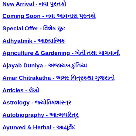
New Arrival - નવા પુસ્તકો
Coming Soon - નવા આવનારા પુસ્તકો
Special Offer - વિશેષ છૂટ
Adhyatmik - આધ્યાત્મિક
Agriculture & Gardening - ખેતી તથા બાગવાની
Ajayab Duniya - અજાયબ દુનિયા
Amar Chitrakatha - અમર ચિત્રકથા ગુજરાતી
Articles - લેખો
Astrology - જ્યોતિષશાસ્ત્ર
Autobiography - આત્મચરિત્ર
Ayurved & Herbal - આયૂર્વેદ