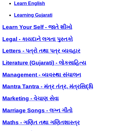
Learn English
Learning Gujarati
Learn Your Self - જાતે શીખો
Legal - કાયદાને લગતા પુસ્તકો
Letters - પત્રો તથા પત્ર વ્યવહાર
Literature (Gujarati) - લોકસાહિત્ય
Management - વ્યવસ્થા સંચાલન
Mantra Tantra - મંત્ર તંત્ર, મંત્રસિદ્ધિ
Marketing - વેચાણ સેવા
Marriage Songs - લગ્ન ગીતો
Maths - ગણિત તથા ગણિતશાસ્ત્ર