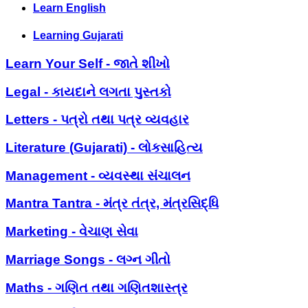
Learn English
Learning Gujarati
Learn Your Self - જાતે શીખો
Legal - કાયદાને લગતા પુસ્તકો
Letters - પત્રો તથા પત્ર વ્યવહાર
Literature (Gujarati) - લોકસાહિત્ય
Management - વ્યવસ્થા સંચાલન
Mantra Tantra - મંત્ર તંત્ર, મંત્રસિદ્ધિ
Marketing - વેચાણ સેવા
Marriage Songs - લગ્ન ગીતો
Maths - ગણિત તથા ગણિતશાસ્ત્ર