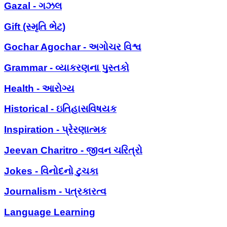
Gazal - ગઝલ
Gift (સ્મૃતિ ભેટ)
Gochar Agochar - અગોચર વિશ્વ
Grammar - વ્યાકરણના પુસ્તકો
Health - આરોગ્ય
Historical - ઇતિહાસવિષયક
Inspiration - પ્રેરણાત્મક
Jeevan Charitro - જીવન ચરિત્રો
Jokes - વિનોદનો ટુચકા
Journalism - પત્રકારત્વ
Language Learning