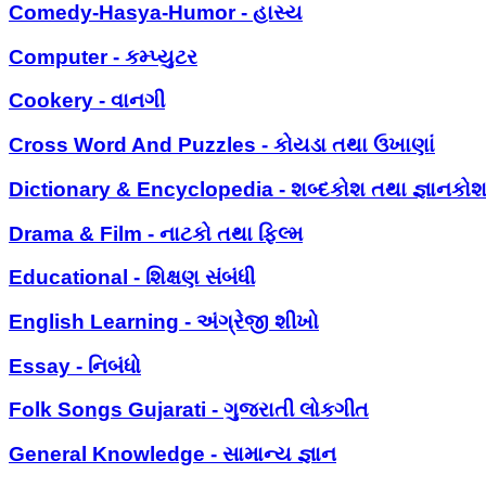
Comedy-Hasya-Humor - હાસ્ય
Computer - કમ્પ્યુટર
Cookery - વાનગી
Cross Word And Puzzles - કોયડા તથા ઉખાણાં
Dictionary & Encyclopedia - શબ્દકોશ તથા જ્ઞાનકો
Drama & Film - નાટકો તથા ફિલ્મ
Educational - શિક્ષણ સંબંધી
English Learning - અંગ્રેજી શીખો
Essay - નિબંધો
Folk Songs Gujarati - ગુજરાતી લોકગીત
General Knowledge - સામાન્ય જ્ઞાન