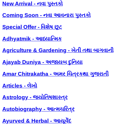
New Arrival - નવા પુસ્તકો
Coming Soon - નવા આવનારા પુસ્તકો
Special Offer - વિશેષ છૂટ
Adhyatmik - આધ્યાત્મિક
Agriculture & Gardening - ખેતી તથા બાગવાની
Ajayab Duniya - અજાયબ દુનિયા
Amar Chitrakatha - અમર ચિત્રકથા ગુજરાતી
Articles - લેખો
Astrology - જ્યોતિષશાસ્ત્ર
Autobiography - આત્મચરિત્ર
Ayurved & Herbal - આયૂર્વેદ