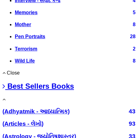
Interview - સંવાદ કળા
4
Memories
5
Mother
8
Pen Portraits
28
Terrorism
2
Wild Life
8
Close
Best Sellers Books
(Adhyatmik - આધ્યાત્મિક)
43
(Articles - લેખો)
93
(Astrology - જ્યોતિષશાસ્ત્ર)
33