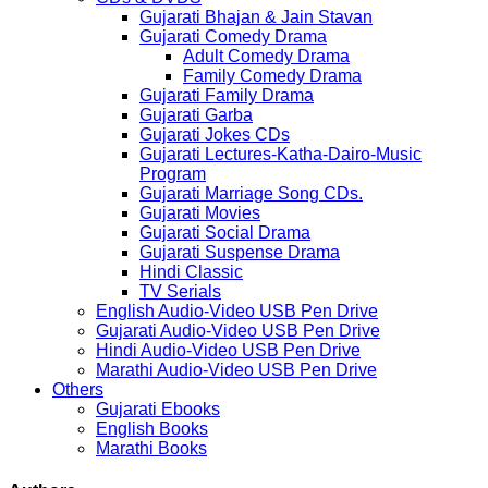
Gujarati Bhajan & Jain Stavan
Gujarati Comedy Drama
Adult Comedy Drama
Family Comedy Drama
Gujarati Family Drama
Gujarati Garba
Gujarati Jokes CDs
Gujarati Lectures-Katha-Dairo-Music
Program
Gujarati Marriage Song CDs.
Gujarati Movies
Gujarati Social Drama
Gujarati Suspense Drama
Hindi Classic
TV Serials
English Audio-Video USB Pen Drive
Gujarati Audio-Video USB Pen Drive
Hindi Audio-Video USB Pen Drive
Marathi Audio-Video USB Pen Drive
Others
Gujarati Ebooks
English Books
Marathi Books