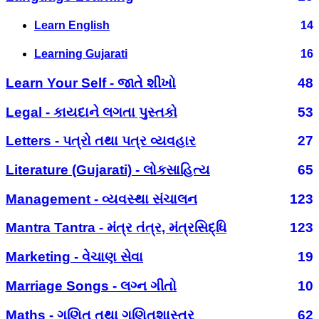
Learn English
14
Learning Gujarati
16
Learn Your Self - જાતે શીખો
48
Legal - કાયદાને લગતા પુસ્તકો
53
Letters - પત્રો તથા પત્ર વ્યવહાર
27
Literature (Gujarati) - લોકસાહિત્ય
65
Management - વ્યવસ્થા સંચાલન
123
Mantra Tantra - મંત્ર તંત્ર, મંત્રસિદ્ધિ
123
Marketing - વેચાણ સેવા
19
Marriage Songs - લગ્ન ગીતો
10
Maths - ગણિત તથા ગણિતશાસ્ત્ર
62