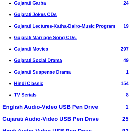
Gujarati Garba
24
Gujarati Jokes CDs
Gujarati Lectures-Katha-Dairo-Music Program
19
Gujarati Marriage Song CDs.
Gujarati Movies
297
Gujarati Social Drama
49
Gujarati Suspense Drama
1
Hindi Classic
154
TV Serials
8
English Audio-Video USB Pen Drive
1
Gujarati Audio-Video USB Pen Drive
25
Hindi Audio-Video USB Pen Drive
92