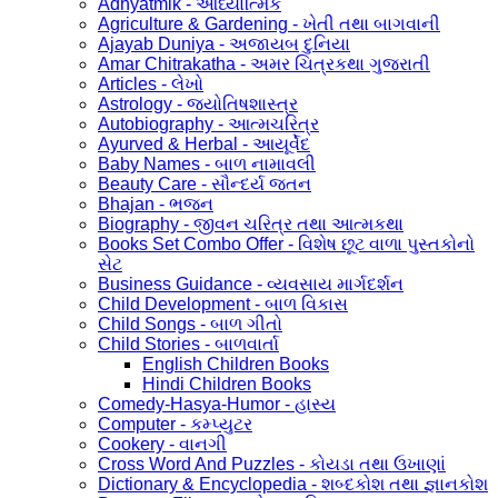
Adhyatmik - આધ્યાત્મિક
Agriculture & Gardening - ખેતી તથા બાગવાની
Ajayab Duniya - અજાયબ દુનિયા
Amar Chitrakatha - અમર ચિત્રકથા ગુજરાતી
Articles - લેખો
Astrology - જ્યોતિષશાસ્ત્ર
Autobiography - આત્મચરિત્ર
Ayurved & Herbal - આયૂર્વેદ
Baby Names - બાળ નામાવલી
Beauty Care - સૌન્દર્ય જતન
Bhajan - ભજન
Biography - જીવન ચરિત્ર તથા આત્મકથા
Books Set Combo Offer - વિશેષ છૂટ વાળા પુસ્તકોનો
સેટ
Business Guidance - વ્યવસાય માર્ગદર્શન
Child Development - બાળ વિકાસ
Child Songs - બાળ ગીતો
Child Stories - બાળવાર્તા
English Children Books
Hindi Children Books
Comedy-Hasya-Humor - હાસ્ય
Computer - કમ્પ્યુટર
Cookery - વાનગી
Cross Word And Puzzles - કોયડા તથા ઉખાણાં
Dictionary & Encyclopedia - શબ્દકોશ તથા જ્ઞાનકોશ