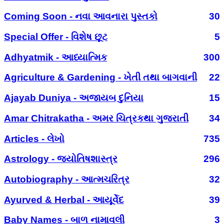
Coming Soon - નવા આવનારા પુસ્તકો
30
Special Offer - વિશેષ છૂટ
5
Adhyatmik - આધ્યાત્મિક
300
Agriculture & Gardening - ખેતી તથા બાગવાની
22
Ajayab Duniya - અજાયબ દુનિયા
15
Amar Chitrakatha - અમર ચિત્રકથા ગુજરાતી
34
Articles - લેખો
735
Astrology - જ્યોતિષશાસ્ત્ર
296
Autobiography - આત્મચરિત્ર
32
Ayurved & Herbal - આયૂર્વેદ
39
Baby Names - બાળ નામાવલી
3