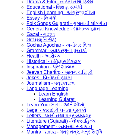
Drama & Film - નાટકો તથા ફિલ્મ
Educational - શિક્ષણ સંબંધી
English Learning - અંગ્રેજી શીખો
Essay - નિબંધો
Folk Songs Gujarati - ગુજરાતી લોકગીત
General Knowledge - સામાન્ય જ્ઞાન
Gazal - ગઝલ
Gift (સ્મૃતિ ભેટ)
Gochar Agochar - અગોચર વિશ્વ
Grammar - વ્યાકરણના પુસ્તકો
Health - આરોગ્ય
Historical - ઇતિહાસવિષયક
Inspiration - પ્રેરણાત્મક
Jeevan Charitro - જીવન ચરિત્રો
Jokes - વિનોદનો ટુચકા
Journalism - પત્રકારત્વ
Language Learning
Learn English
Learning Gujarati
Learn Your Self - જાતે શીખો
Legal - કાયદાને લગતા પુસ્તકો
Letters - પત્રો તથા પત્ર વ્યવહાર
Literature (Gujarati) - લોકસાહિત્ય
Management - વ્યવસ્થા સંચાલન
Mantra Tantra - મંત્ર તંત્ર, મંત્રસિદ્ધિ