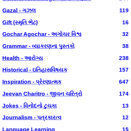
Gazal - ગઝલ
119
Gift (સ્મૃતિ ભેટ)
16
Gochar Agochar - અગોચર વિશ્વ
32
Grammar - વ્યાકરણના પુસ્તકો
38
Health - આરોગ્ય
238
Historical - ઇતિહાસવિષયક
157
Inspiration - પ્રેરણાત્મક
647
Jeevan Charitro - જીવન ચરિત્રો
174
Jokes - વિનોદનો ટુચકા
13
Journalism - પત્રકારત્વ
12
Language Learning
15