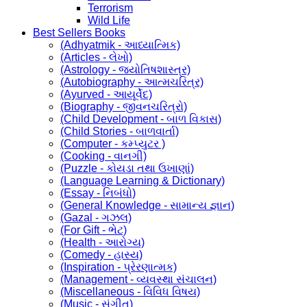
Terrorism
Wild Life
Best Sellers Books
(Adhyatmik - આધ્યાત્મિક)
(Articles - લેખો)
(Astrology - જ્યોતિષશાસ્ત્ર)
(Autobiography - આત્મચરિત્ર)
(Ayurved - આયૂર્વેદ)
(Biography - જીવનચરિત્રો)
(Child Development - બાળ વિકાસ)
(Child Stories - બાળવાર્તા)
(Computer - કમ્પ્યુટર )
(Cooking - વાનગી)
(Puzzle - કોયડા તથા ઉખાણાં)
(Language Learning & Dictionary)
(Essay - નિબંધો)
(General Knowledge - સામાન્ય જ્ઞાન)
(Gazal - ગઝલ)
(For Gift - ભેટ)
(Health - આરોગ્ય)
(Comedy - હાસ્ય)
(Inspiration - પ્રેરણાત્મક)
(Management - વ્યવસ્થા સંચાલન)
(Miscellaneous - વિવિધ વિષય)
(Music - સંગીત)