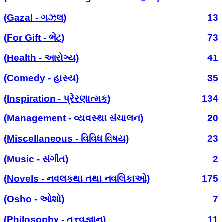
(Gazal - ગઝલ)
13
(For Gift - ભેટ)
73
(Health - આરોગ્ય)
41
(Comedy - હાસ્ય)
35
(Inspiration - પ્રેરણાત્મક)
134
(Management - વ્યવસ્થા સંચાલન)
20
(Miscellaneous - વિવિધ વિષય)
23
(Music - સંગીત)
2
(Novels - નવલકથા તથા નવલિકાઓ)
175
(Osho - ઓશો)
7
(Philosophy - તત્ત્વજ્ઞાન)
11