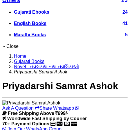
Others
25
Gujarati Ebooks
24
English Books
41
Marathi Books
5
Close
Home
Gujarati Books
Novel - નવલકથા તથા નવલિકાઓ
Priyadarshi Samrat Ashok
Priyadarshi Samrat Ashok
Ask A Question
Share Whatsapp
Free Shipping Above
699/-
Worldwide Fast Shipping by Courier
70+ Payment Options
Join Our WhatsApp Group