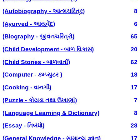
(Autobiography - આત્મચરિત્ર)
8
(Ayurved - આયૂર્વેદ)
6
(Biography - જીવનચરિત્રો)
65
(Child Development - બાળ વિકાસ)
20
(Child Stories - બાળવાર્તા)
62
(Computer - કમ્પ્યુટર )
18
(Cooking - વાનગી)
17
(Puzzle - કોયડા તથા ઉખાણાં)
7
(Language Learning & Dictionary)
8
(Essay - નિબંધો)
28
(General Knowledge - સામાન્ય જ્ઞાન)
17