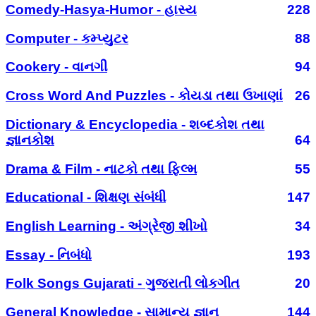
Comedy-Hasya-Humor - હાસ્ય
228
Computer - કમ્પ્યુટર
88
Cookery - વાનગી
94
Cross Word And Puzzles - કોયડા તથા ઉખાણાં
26
Dictionary & Encyclopedia - શબ્દકોશ તથા
જ્ઞાનકોશ
64
Drama & Film - નાટકો તથા ફિલ્મ
55
Educational - શિક્ષણ સંબંધી
147
English Learning - અંગ્રેજી શીખો
34
Essay - નિબંધો
193
Folk Songs Gujarati - ગુજરાતી લોકગીત
20
General Knowledge - સામાન્ય જ્ઞાન
144