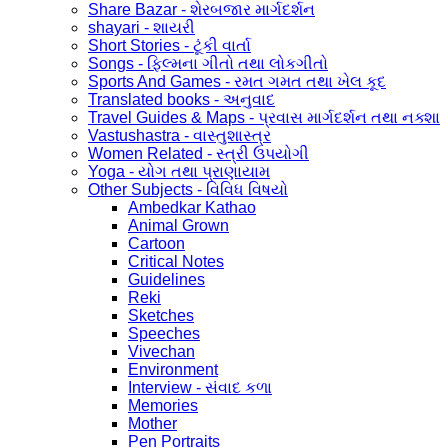
Share Bazar - શેરબજાર માર્ગદર્શન
shayari - શાયરી
Short Stories - ટૂંકી વાર્તા
Songs - ફિલ્મના ગીતો તથા લોકગીતો
Sports And Games - રમત ગમત તથા ખેલ કૂદ
Translated books - અનુવાદ
Travel Guides & Maps - પ્રવાસ માર્ગદર્શન તથા નક્શા
Vastushastra - વાસ્તુશાસ્ત્ર
Women Related - સ્ત્રી ઉપયોગી
Yoga - યોગ તથા પ્રાણાયામ
Other Subjects - વિવિધ વિષયો
Ambedkar Kathao
Animal Grown
Cartoon
Critical Notes
Guidelines
Reki
Sketches
Speeches
Vivechan
Environment
Interview - સંવાદ કળા
Memories
Mother
Pen Portraits