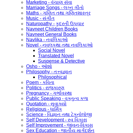
Marketing - વેચાણ સેવા
Marriage Songs - લગ્ન ગીતો
Maths - ગણિત તથા ગણિતશાસ્ત્ર
Music - સંગીત
Naturopathy - કુદરતી ઉપચાર
Navneet Children Books
Navneet General Books
Navlika - નવલિકાઓ
Novel - નવલકથા તથા નવલિકાઓ
Social Novel
Translated Novel
Suspense & Detective
Osho - ઓશો
Philosophy - તત્ત્વજ્ઞાન
Philosophical
Poem - કવિતા
Politics - રાજકારણ
Pregnancy - ગર્ભાવસ્થા
Public Speaking - વક્તુત્વ કળા
Quotation - સુવાક્યો
Religious - ધાર્મિક
Science - વિજ્ઞાન તથા ટેકનોલોજી
Self Development - સ્વ વિકાસ
Self Improvement - જીવન-વિકાસ
Sex Education - જાતીય માર્ગદર્શન