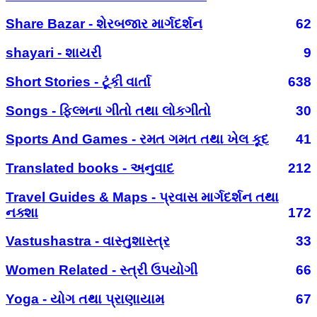
Share Bazar - શેરબજાર માર્ગદર્શન
62
shayari - શાયરી
9
Short Stories - ટૂંકી વાર્તા
638
Songs - ફિલ્મના ગીતો તથા લોકગીતો
30
Sports And Games - રમત ગમત તથા ખેલ કૂદ
41
Translated books - અનુવાદ
212
Travel Guides & Maps - પ્રવાસ માર્ગદર્શન તથા
નક્શા
172
Vastushastra - વાસ્તુશાસ્ત્ર
33
Women Related - સ્ત્રી ઉપયોગી
66
Yoga - યોગ તથા પ્રાણાયામ
67