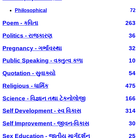
Philosophical
72
Poem - કવિતા
263
Politics - રાજકારણ
36
Pregnancy - ગર્ભાવસ્થા
32
Public Speaking - વક્તુત્વ કળા
10
Quotation - સુવાક્યો
54
Religious - ધાર્મિક
475
Science - વિજ્ઞાન તથા ટેકનોલોજી
166
Self Development - સ્વ વિકાસ
314
Self Improvement - જીવન-વિકાસ
30
Sex Education - જાતીય માર્ગદર્શન
25