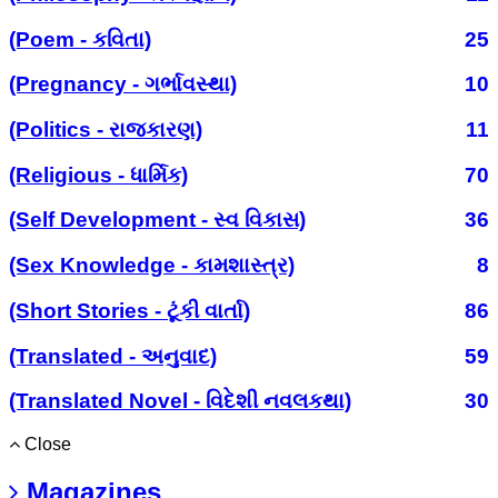
(Poem - કવિતા)
25
(Pregnancy - ગર્ભાવસ્થા)
10
(Politics - રાજકારણ)
11
(Religious - ધાર્મિક)
70
(Self Development - સ્વ વિકાસ)
36
(Sex Knowledge - કામશાસ્ત્ર)
8
(Short Stories - ટૂંકી વાર્તા)
86
(Translated - અનુવાદ)
59
(Translated Novel - વિદેશી નવલકથા)
30
Close
Magazines