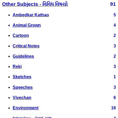
Other Subjects - વિવિધ વિષયો
91
Ambedkar Kathao
5
Animal Grown
4
Cartoon
2
Critical Notes
3
Guidelines
2
Reki
3
Sketches
1
Speeches
3
Vivechan
6
Environment
16