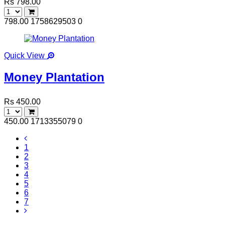
Rs 798.00
798.00
1758629503
0
Quick View
Money Plantation
Rs 450.00
450.00
1713355079
0
1
2
3
4
5
6
7