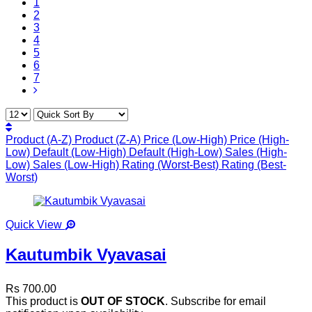
1
2
3
4
5
6
7
Product (A-Z)
Product (Z-A)
Price (Low-High)
Price (High-
Low)
Default (Low-High)
Default (High-Low)
Sales (High-
Low)
Sales (Low-High)
Rating (Worst-Best)
Rating (Best-
Worst)
Quick View
Kautumbik Vyavasai
Rs 700.00
This product is
OUT OF STOCK
. Subscribe for email