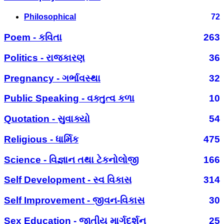
Philosophical
72
Poem - કવિતા
263
Politics - રાજકારણ
36
Pregnancy - ગર્ભાવસ્થા
32
Public Speaking - વક્તુત્વ કળા
10
Quotation - સુવાક્યો
54
Religious - ધાર્મિક
475
Science - વિજ્ઞાન તથા ટેકનોલોજી
166
Self Development - સ્વ વિકાસ
314
Self Improvement - જીવન-વિકાસ
30
Sex Education - જાતીય માર્ગદર્શન
25