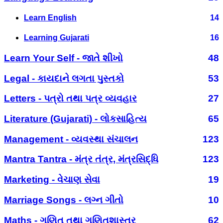
Learn English
14
Learning Gujarati
16
Learn Your Self - જાતે શીખો
48
Legal - કાયદાને લગતા પુસ્તકો
53
Letters - પત્રો તથા પત્ર વ્યવહાર
27
Literature (Gujarati) - લોકસાહિત્ય
65
Management - વ્યવસ્થા સંચાલન
123
Mantra Tantra - મંત્ર તંત્ર, મંત્રસિદ્ધિ
123
Marketing - વેચાણ સેવા
19
Marriage Songs - લગ્ન ગીતો
10
Maths - ગણિત તથા ગણિતશાસ્ત્ર
62