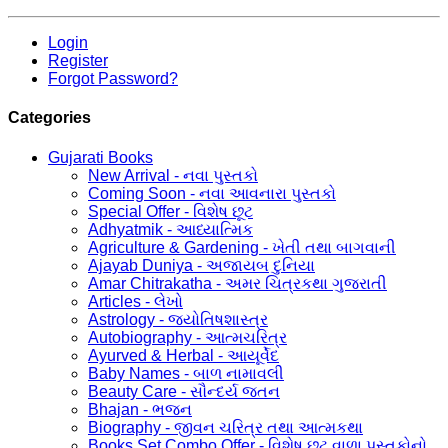
Login
Register
Forgot Password?
Categories
Gujarati Books
New Arrival - નવા પુસ્તકો
Coming Soon - નવા આવનારા પુસ્તકો
Special Offer - વિશેષ છૂટ
Adhyatmik - આધ્યાત્મિક
Agriculture & Gardening - ખેતી તથા બાગવાની
Ajayab Duniya - અજાયબ દુનિયા
Amar Chitrakatha - અમર ચિત્રકથા ગુજરાતી
Articles - લેખો
Astrology - જ્યોતિષશાસ્ત્ર
Autobiography - આત્મચરિત્ર
Ayurved & Herbal - આયૂર્વેદ
Baby Names - બાળ નામાવલી
Beauty Care - સૌન્દર્ય જતન
Bhajan - ભજન
Biography - જીવન ચરિત્ર તથા આત્મકથા
Books Set Combo Offer - વિશેષ છૂટ વાળા પુસ્તકોનો