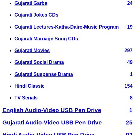
Gujarati Garba
24
Gujarati Jokes CDs
Gujarati Lectures-Katha-Dairo-Music Program
19
Gujarati Marriage Song CDs.
Gujarati Movies
297
Gujarati Social Drama
49
Gujarati Suspense Drama
1
Hindi Classic
154
TV Serials
8
English Audio-Video USB Pen Drive
1
Gujarati Audio-Video USB Pen Drive
25
Hindi Audio-Video USB Pen Drive
92