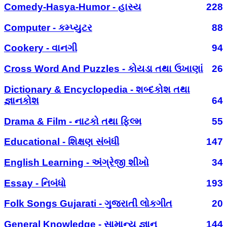
Comedy-Hasya-Humor - હાસ્ય
228
Computer - કમ્પ્યુટર
88
Cookery - વાનગી
94
Cross Word And Puzzles - કોયડા તથા ઉખાણાં
26
Dictionary & Encyclopedia - શબ્દકોશ તથા
જ્ઞાનકોશ
64
Drama & Film - નાટકો તથા ફિલ્મ
55
Educational - શિક્ષણ સંબંધી
147
English Learning - અંગ્રેજી શીખો
34
Essay - નિબંધો
193
Folk Songs Gujarati - ગુજરાતી લોકગીત
20
General Knowledge - સામાન્ય જ્ઞાન
144