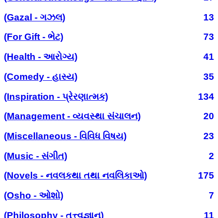
(Gazal - ગઝલ)
13
(For Gift - ભેટ)
73
(Health - આરોગ્ય)
41
(Comedy - હાસ્ય)
35
(Inspiration - પ્રેરણાત્મક)
134
(Management - વ્યવસ્થા સંચાલન)
20
(Miscellaneous - વિવિધ વિષય)
23
(Music - સંગીત)
2
(Novels - નવલકથા તથા નવલિકાઓ)
175
(Osho - ઓશો)
7
(Philosophy - તત્ત્વજ્ઞાન)
11