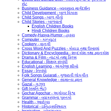
સેટ
Business Guidance - વ્યવસાય માર્ગદર્શન
Child Development - બાળ વિકાસ
Child Songs - બાળ ગીતો
Child Stories - બાળવાર્તા
English Children Books
Hindi Children Books
Comedy-Hasya-Humor - હાસ્ય
Computer - કમ્પ્યુટર
Cookery - વાનગી
Cross Word And Puzzles - કોયડા તથા ઉખાણાં
Dictionary & Encyclopedia - શબ્દકોશ તથા જ્ઞાનકોશ
Drama & Film - નાટકો તથા ફિલ્મ
Educational - શિક્ષણ સંબંધી
English Learning - અંગ્રેજી શીખો
Essay - નિબંધો
Folk Songs Gujarati - ગુજરાતી લોકગીત
General Knowledge - સામાન્ય જ્ઞાન
Gazal - ગઝલ
Gift (સ્મૃતિ ભેટ)
Gochar Agochar - અગોચર વિશ્વ
Grammar - વ્યાકરણના પુસ્તકો
Health - આરોગ્ય
Historical - ઇતિહાસવિષયક
Inspiration - પ્રેરણાત્મક