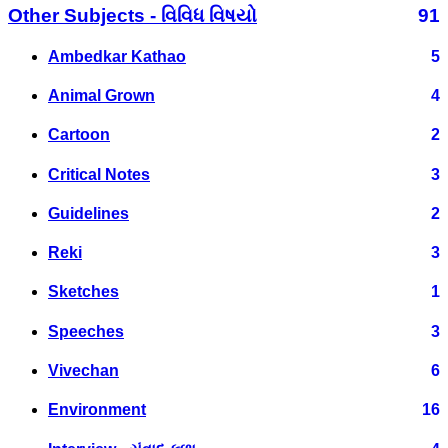
Other Subjects - વિવિધ વિષયો
91
Ambedkar Kathao
5
Animal Grown
4
Cartoon
2
Critical Notes
3
Guidelines
2
Reki
3
Sketches
1
Speeches
3
Vivechan
6
Environment
16