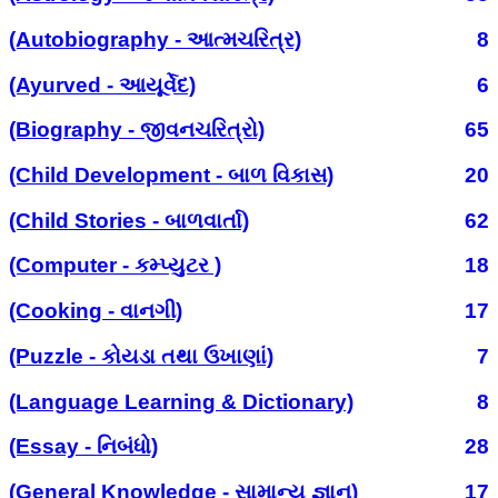
(Autobiography - આત્મચરિત્ર)
8
(Ayurved - આયૂર્વેદ)
6
(Biography - જીવનચરિત્રો)
65
(Child Development - બાળ વિકાસ)
20
(Child Stories - બાળવાર્તા)
62
(Computer - કમ્પ્યુટર )
18
(Cooking - વાનગી)
17
(Puzzle - કોયડા તથા ઉખાણાં)
7
(Language Learning & Dictionary)
8
(Essay - નિબંધો)
28
(General Knowledge - સામાન્ય જ્ઞાન)
17