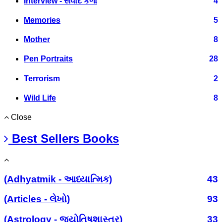
Interview - સંવાદ કળા
4
Memories
5
Mother
8
Pen Portraits
28
Terrorism
2
Wild Life
8
Close
Best Sellers Books
(Adhyatmik - આધ્યાત્મિક)
43
(Articles - લેખો)
93
(Astrology - જ્યોતિષશાસ્ત્ર)
33