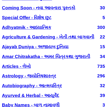
Coming Soon - નવા આવનારા પુસ્તકો
30
Special Offer - વિશેષ છૂટ
5
Adhyatmik - આધ્યાત્મિક
300
Agriculture & Gardening - ખેતી તથા બાગવાની
22
Ajayab Duniya - અજાયબ દુનિયા
15
Amar Chitrakatha - અમર ચિત્રકથા ગુજરાતી
34
Articles - લેખો
735
Astrology - જ્યોતિષશાસ્ત્ર
296
Autobiography - આત્મચરિત્ર
32
Ayurved & Herbal - આયૂર્વેદ
39
Baby Names - બાળ નામાવલી
3