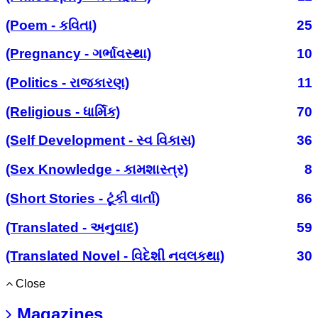
(Poem - કવિતા)
25
(Pregnancy - ગર્ભાવસ્થા)
10
(Politics - રાજકારણ)
11
(Religious - ધાર્મિક)
70
(Self Development - સ્વ વિકાસ)
36
(Sex Knowledge - કામશાસ્ત્ર)
8
(Short Stories - ટૂંકી વાર્તા)
86
(Translated - અનુવાદ)
59
(Translated Novel - વિદેશી નવલકથા)
30
Close
Magazines