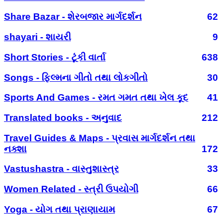
Share Bazar - શેરબજાર માર્ગદર્શન
62
shayari - શાયરી
9
Short Stories - ટૂંકી વાર્તા
638
Songs - ફિલ્મના ગીતો તથા લોકગીતો
30
Sports And Games - રમત ગમત તથા ખેલ કૂદ
41
Translated books - અનુવાદ
212
Travel Guides & Maps - પ્રવાસ માર્ગદર્શન તથા
નક્શા
172
Vastushastra - વાસ્તુશાસ્ત્ર
33
Women Related - સ્ત્રી ઉપયોગી
66
Yoga - યોગ તથા પ્રાણાયામ
67