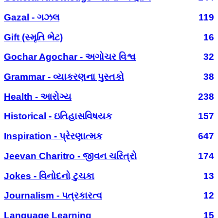
Gazal - ગઝલ
119
Gift (સ્મૃતિ ભેટ)
16
Gochar Agochar - અગોચર વિશ્વ
32
Grammar - વ્યાકરણના પુસ્તકો
38
Health - આરોગ્ય
238
Historical - ઇતિહાસવિષયક
157
Inspiration - પ્રેરણાત્મક
647
Jeevan Charitro - જીવન ચરિત્રો
174
Jokes - વિનોદનો ટુચકા
13
Journalism - પત્રકારત્વ
12
Language Learning
15