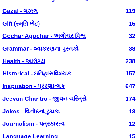
Gazal - ગઝલ
119
Gift (સ્મૃતિ ભેટ)
16
Gochar Agochar - અગોચર વિશ્વ
32
Grammar - વ્યાકરણના પુસ્તકો
38
Health - આરોગ્ય
238
Historical - ઇતિહાસવિષયક
157
Inspiration - પ્રેરણાત્મક
647
Jeevan Charitro - જીવન ચરિત્રો
174
Jokes - વિનોદનો ટુચકા
13
Journalism - પત્રકારત્વ
12
Language Learning
15