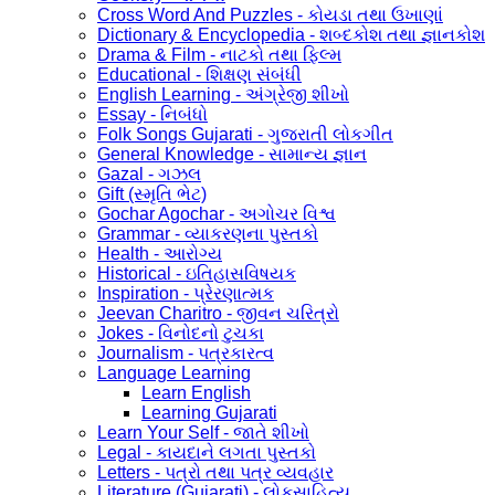
Cross Word And Puzzles - કોયડા તથા ઉખાણાં
Dictionary & Encyclopedia - શબ્દકોશ તથા જ્ઞાનકોશ
Drama & Film - નાટકો તથા ફિલ્મ
Educational - શિક્ષણ સંબંધી
English Learning - અંગ્રેજી શીખો
Essay - નિબંધો
Folk Songs Gujarati - ગુજરાતી લોકગીત
General Knowledge - સામાન્ય જ્ઞાન
Gazal - ગઝલ
Gift (સ્મૃતિ ભેટ)
Gochar Agochar - અગોચર વિશ્વ
Grammar - વ્યાકરણના પુસ્તકો
Health - આરોગ્ય
Historical - ઇતિહાસવિષયક
Inspiration - પ્રેરણાત્મક
Jeevan Charitro - જીવન ચરિત્રો
Jokes - વિનોદનો ટુચકા
Journalism - પત્રકારત્વ
Language Learning
Learn English
Learning Gujarati
Learn Your Self - જાતે શીખો
Legal - કાયદાને લગતા પુસ્તકો
Letters - પત્રો તથા પત્ર વ્યવહાર
Literature (Gujarati) - લોકસાહિત્ય