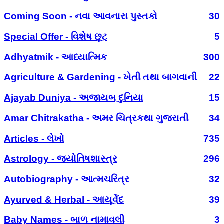
Coming Soon - નવા આવનારા પુસ્તકો
30
Special Offer - વિશેષ છૂટ
5
Adhyatmik - આધ્યાત્મિક
300
Agriculture & Gardening - ખેતી તથા બાગવાની
22
Ajayab Duniya - અજાયબ દુનિયા
15
Amar Chitrakatha - અમર ચિત્રકથા ગુજરાતી
34
Articles - લેખો
735
Astrology - જ્યોતિષશાસ્ત્ર
296
Autobiography - આત્મચરિત્ર
32
Ayurved & Herbal - આયૂર્વેદ
39
Baby Names - બાળ નામાવલી
3