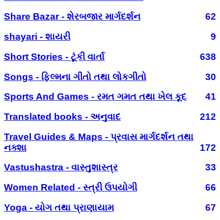
Share Bazar - શેરબજાર માર્ગદર્શન
62
shayari - શાયરી
9
Short Stories - ટૂંકી વાર્તા
638
Songs - ફિલ્મના ગીતો તથા લોકગીતો
30
Sports And Games - રમત ગમત તથા ખેલ કૂદ
41
Translated books - અનુવાદ
212
Travel Guides & Maps - પ્રવાસ માર્ગદર્શન તથા
નક્શા
172
Vastushastra - વાસ્તુશાસ્ત્ર
33
Women Related - સ્ત્રી ઉપયોગી
66
Yoga - યોગ તથા પ્રાણાયામ
67