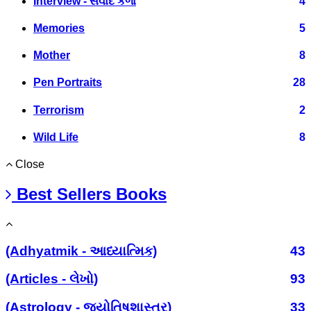
Interview - સંવાદ કળા
4
Memories
5
Mother
8
Pen Portraits
28
Terrorism
2
Wild Life
8
Close
Best Sellers Books
(Adhyatmik - આધ્યાત્મિક)
43
(Articles - લેખો)
93
(Astrology - જ્યોતિષશાસ્ત્ર)
33