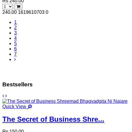
Rs 240.00
240.00
1619610703
0
1
2
3
4
5
6
7
Bestsellers
Quick View
The Secret of Business Shre...
Rs 150.00