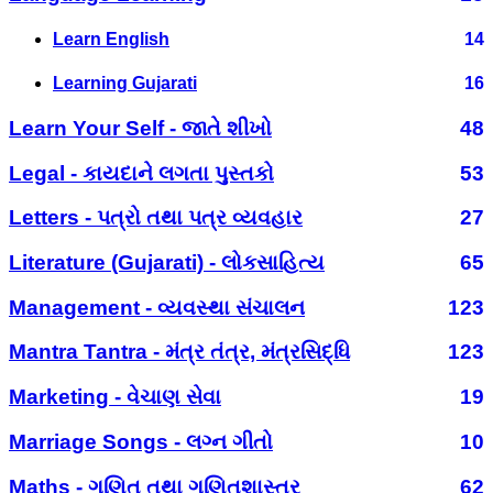
Learn English
14
Learning Gujarati
16
Learn Your Self - જાતે શીખો
48
Legal - કાયદાને લગતા પુસ્તકો
53
Letters - પત્રો તથા પત્ર વ્યવહાર
27
Literature (Gujarati) - લોકસાહિત્ય
65
Management - વ્યવસ્થા સંચાલન
123
Mantra Tantra - મંત્ર તંત્ર, મંત્રસિદ્ધિ
123
Marketing - વેચાણ સેવા
19
Marriage Songs - લગ્ન ગીતો
10
Maths - ગણિત તથા ગણિતશાસ્ત્ર
62