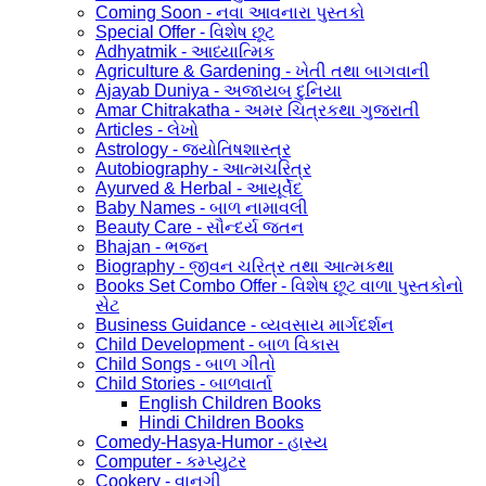
Coming Soon - નવા આવનારા પુસ્તકો
Special Offer - વિશેષ છૂટ
Adhyatmik - આધ્યાત્મિક
Agriculture & Gardening - ખેતી તથા બાગવાની
Ajayab Duniya - અજાયબ દુનિયા
Amar Chitrakatha - અમર ચિત્રકથા ગુજરાતી
Articles - લેખો
Astrology - જ્યોતિષશાસ્ત્ર
Autobiography - આત્મચરિત્ર
Ayurved & Herbal - આયૂર્વેદ
Baby Names - બાળ નામાવલી
Beauty Care - સૌન્દર્ય જતન
Bhajan - ભજન
Biography - જીવન ચરિત્ર તથા આત્મકથા
Books Set Combo Offer - વિશેષ છૂટ વાળા પુસ્તકોનો
સેટ
Business Guidance - વ્યવસાય માર્ગદર્શન
Child Development - બાળ વિકાસ
Child Songs - બાળ ગીતો
Child Stories - બાળવાર્તા
English Children Books
Hindi Children Books
Comedy-Hasya-Humor - હાસ્ય
Computer - કમ્પ્યુટર
Cookery - વાનગી