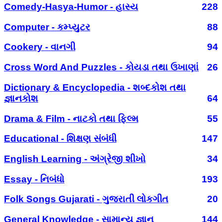
Comedy-Hasya-Humor - હાસ્ય
228
Computer - કમ્પ્યુટર
88
Cookery - વાનગી
94
Cross Word And Puzzles - કોયડા તથા ઉખાણાં
26
Dictionary & Encyclopedia - શબ્દકોશ તથા
જ્ઞાનકોશ
64
Drama & Film - નાટકો તથા ફિલ્મ
55
Educational - શિક્ષણ સંબંધી
147
English Learning - અંગ્રેજી શીખો
34
Essay - નિબંધો
193
Folk Songs Gujarati - ગુજરાતી લોકગીત
20
General Knowledge - સામાન્ય જ્ઞાન
144