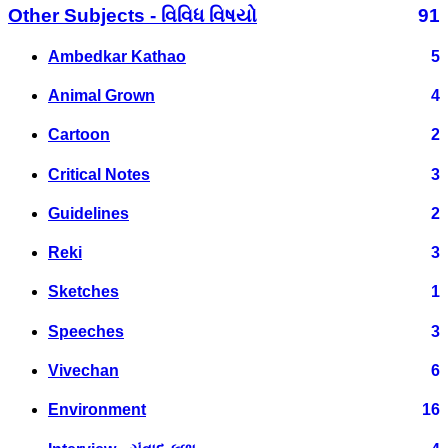
Other Subjects - વિવિધ વિષયો
91
Ambedkar Kathao
5
Animal Grown
4
Cartoon
2
Critical Notes
3
Guidelines
2
Reki
3
Sketches
1
Speeches
3
Vivechan
6
Environment
16