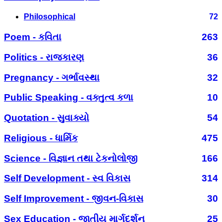
Philosophical
72
Poem - કવિતા
263
Politics - રાજકારણ
36
Pregnancy - ગર્ભાવસ્થા
32
Public Speaking - વક્તુત્વ કળા
10
Quotation - સુવાક્યો
54
Religious - ધાર્મિક
475
Science - વિજ્ઞાન તથા ટેકનોલોજી
166
Self Development - સ્વ વિકાસ
314
Self Improvement - જીવન-વિકાસ
30
Sex Education - જાતીય માર્ગદર્શન
25