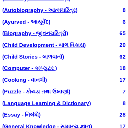
(Autobiography - આત્મચરિત્ર)
8
(Ayurved - આયૂર્વેદ)
6
(Biography - જીવનચરિત્રો)
65
(Child Development - બાળ વિકાસ)
20
(Child Stories - બાળવાર્તા)
62
(Computer - કમ્પ્યુટર )
18
(Cooking - વાનગી)
17
(Puzzle - કોયડા તથા ઉખાણાં)
7
(Language Learning & Dictionary)
8
(Essay - નિબંધો)
28
(General Knowledge - સામાન્ય જ્ઞાન)
17