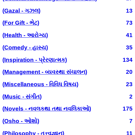
(Gazal - ગઝલ)
13
(For Gift - ભેટ)
73
(Health - આરોગ્ય)
41
(Comedy - હાસ્ય)
35
(Inspiration - પ્રેરણાત્મક)
134
(Management - વ્યવસ્થા સંચાલન)
20
(Miscellaneous - વિવિધ વિષય)
23
(Music - સંગીત)
2
(Novels - નવલકથા તથા નવલિકાઓ)
175
(Osho - ઓશો)
7
(Philosophy - તત્ત્વજ્ઞાન)
11