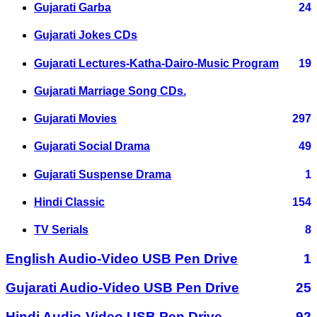
Gujarati Garba
24
Gujarati Jokes CDs
Gujarati Lectures-Katha-Dairo-Music Program
19
Gujarati Marriage Song CDs.
Gujarati Movies
297
Gujarati Social Drama
49
Gujarati Suspense Drama
1
Hindi Classic
154
TV Serials
8
English Audio-Video USB Pen Drive
1
Gujarati Audio-Video USB Pen Drive
25
Hindi Audio-Video USB Pen Drive
92