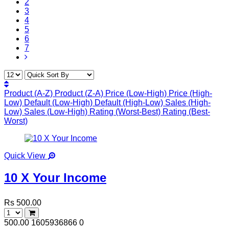
2
3
4
5
6
7
Product (A-Z)
Product (Z-A)
Price (Low-High)
Price (High-
Low)
Default (Low-High)
Default (High-Low)
Sales (High-
Low)
Sales (Low-High)
Rating (Worst-Best)
Rating (Best-
Worst)
Quick View
10 X Your Income
Rs 500.00
500.00
1605936866
0