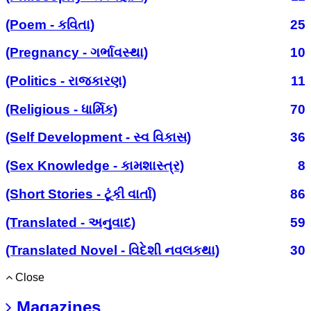
(Poem - કવિતા)
25
(Pregnancy - ગર્ભાવસ્થા)
10
(Politics - રાજકારણ)
11
(Religious - ધાર્મિક)
70
(Self Development - સ્વ વિકાસ)
36
(Sex Knowledge - કામશાસ્ત્ર)
8
(Short Stories - ટૂંકી વાર્તા)
86
(Translated - અનુવાદ)
59
(Translated Novel - વિદેશી નવલકથા)
30
Close
Magazines