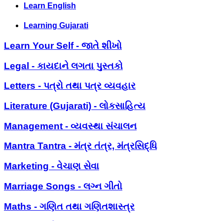
Learn English
Learning Gujarati
Learn Your Self - જાતે શીખો
Legal - કાયદાને લગતા પુસ્તકો
Letters - પત્રો તથા પત્ર વ્યવહાર
Literature (Gujarati) - લોકસાહિત્ય
Management - વ્યવસ્થા સંચાલન
Mantra Tantra - મંત્ર તંત્ર, મંત્રસિદ્ધિ
Marketing - વેચાણ સેવા
Marriage Songs - લગ્ન ગીતો
Maths - ગણિત તથા ગણિતશાસ્ત્ર