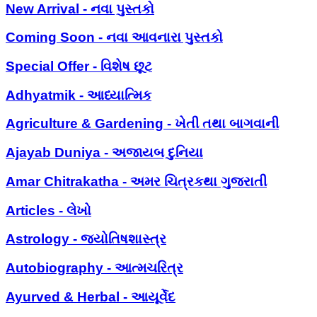
New Arrival - નવા પુસ્તકો
Coming Soon - નવા આવનારા પુસ્તકો
Special Offer - વિશેષ છૂટ
Adhyatmik - આધ્યાત્મિક
Agriculture & Gardening - ખેતી તથા બાગવાની
Ajayab Duniya - અજાયબ દુનિયા
Amar Chitrakatha - અમર ચિત્રકથા ગુજરાતી
Articles - લેખો
Astrology - જ્યોતિષશાસ્ત્ર
Autobiography - આત્મચરિત્ર
Ayurved & Herbal - આયૂર્વેદ