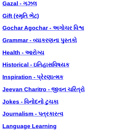
Gazal - ગઝલ
Gift (સ્મૃતિ ભેટ)
Gochar Agochar - અગોચર વિશ્વ
Grammar - વ્યાકરણના પુસ્તકો
Health - આરોગ્ય
Historical - ઇતિહાસવિષયક
Inspiration - પ્રેરણાત્મક
Jeevan Charitro - જીવન ચરિત્રો
Jokes - વિનોદનો ટુચકા
Journalism - પત્રકારત્વ
Language Learning