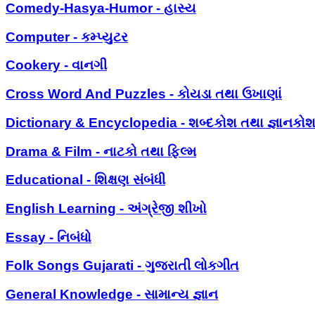
Comedy-Hasya-Humor - હાસ્ય
Computer - કમ્પ્યુટર
Cookery - વાનગી
Cross Word And Puzzles - કોયડા તથા ઉખાણાં
Dictionary & Encyclopedia - શબ્દકોશ તથા જ્ઞાનકો
Drama & Film - નાટકો તથા ફિલ્મ
Educational - શિક્ષણ સંબંધી
English Learning - અંગ્રેજી શીખો
Essay - નિબંધો
Folk Songs Gujarati - ગુજરાતી લોકગીત
General Knowledge - સામાન્ય જ્ઞાન