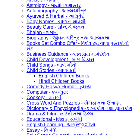
Astrology - જ્યોતિષશાસ્ત્ર
Autobiography - આત્મચરિત્ર
Ayurved & Herbal - આયૂર્વેદ
Baby Names - બાળ નામાવલી
Beauty Care - સૌન્દર્ય જતન
Bhajan - ભજન
Biography - જીવન ચરિત્ર તથા આત્મકથા
Books Set Combo Offer - વિશેષ છૂટ વાળા પુસ્તકોનો
સેટ
Business Guidance - વ્યવસાય માર્ગદર્શન
Child Development - બાળ વિકાસ
Child Songs - બાળ ગીતો
Child Stories - બાળવાર્તા
English Children Books
Hindi Children Books
Comedy-Hasya-Humor - હાસ્ય
Computer - કમ્પ્યુટર
Cookery - વાનગી
Cross Word And Puzzles - કોયડા તથા ઉખાણાં
Dictionary & Encyclopedia - શબ્દકોશ તથા જ્ઞાનકોશ
Drama & Film - નાટકો તથા ફિલ્મ
Educational - શિક્ષણ સંબંધી
English Learning - અંગ્રેજી શીખો
Essay - નિબંધો