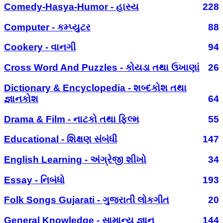
Comedy-Hasya-Humor - હાસ્ય
228
Computer - કમ્પ્યુટર
88
Cookery - વાનગી
94
Cross Word And Puzzles - કોયડા તથા ઉખાણાં
26
Dictionary & Encyclopedia - શબ્દકોશ તથા
જ્ઞાનકોશ
64
Drama & Film - નાટકો તથા ફિલ્મ
55
Educational - શિક્ષણ સંબંધી
147
English Learning - અંગ્રેજી શીખો
34
Essay - નિબંધો
193
Folk Songs Gujarati - ગુજરાતી લોકગીત
20
General Knowledge - સામાન્ય જ્ઞાન
144