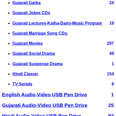
Gujarati Garba
24
Gujarati Jokes CDs
Gujarati Lectures-Katha-Dairo-Music Program
19
Gujarati Marriage Song CDs.
Gujarati Movies
297
Gujarati Social Drama
49
Gujarati Suspense Drama
1
Hindi Classic
154
TV Serials
8
English Audio-Video USB Pen Drive
1
Gujarati Audio-Video USB Pen Drive
25
Hindi Audio-Video USB Pen Drive
92