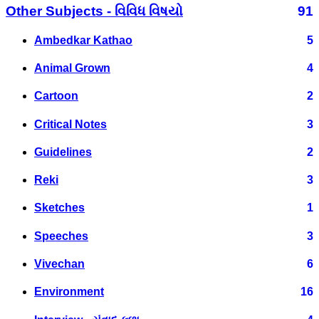
Other Subjects - વિવિધ વિષયો
91
Ambedkar Kathao
5
Animal Grown
4
Cartoon
2
Critical Notes
3
Guidelines
2
Reki
3
Sketches
1
Speeches
3
Vivechan
6
Environment
16