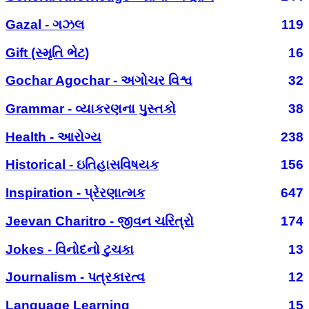
Gazal - ગઝલ
119
Gift (સ્મૃતિ ભેટ)
16
Gochar Agochar - અગોચર વિશ્વ
32
Grammar - વ્યાકરણના પુસ્તકો
38
Health - આરોગ્ય
238
Historical - ઇતિહાસવિષયક
156
Inspiration - પ્રેરણાત્મક
647
Jeevan Charitro - જીવન ચરિત્રો
174
Jokes - વિનોદનો ટુચકા
13
Journalism - પત્રકારત્વ
12
Language Learning
15