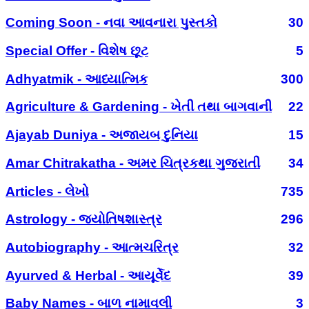
Coming Soon - નવા આવનારા પુસ્તકો
30
Special Offer - વિશેષ છૂટ
5
Adhyatmik - આધ્યાત્મિક
300
Agriculture & Gardening - ખેતી તથા બાગવાની
22
Ajayab Duniya - અજાયબ દુનિયા
15
Amar Chitrakatha - અમર ચિત્રકથા ગુજરાતી
34
Articles - લેખો
735
Astrology - જ્યોતિષશાસ્ત્ર
296
Autobiography - આત્મચરિત્ર
32
Ayurved & Herbal - આયૂર્વેદ
39
Baby Names - બાળ નામાવલી
3