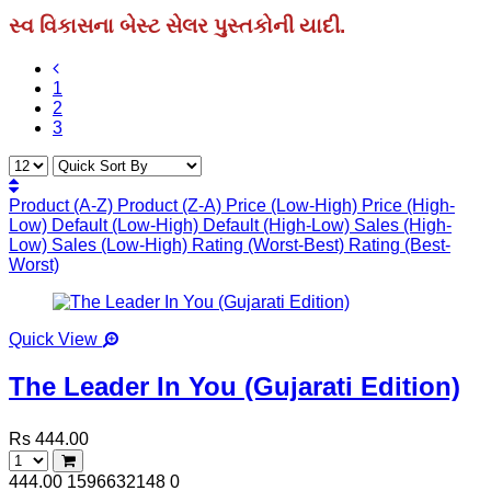
સ્વ વિકાસના બેસ્ટ સેલર પુસ્તકોની યાદી.
1
2
3
Product (A-Z)
Product (Z-A)
Price (Low-High)
Price (High-
Low)
Default (Low-High)
Default (High-Low)
Sales (High-
Low)
Sales (Low-High)
Rating (Worst-Best)
Rating (Best-
Worst)
Quick View
The Leader In You (Gujarati Edition)
Rs 444.00
444.00
1596632148
0