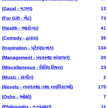
(Gazal - ગઝલ)
13
(For Gift - ભેટ)
73
(Health - આરોગ્ય)
41
(Comedy - હાસ્ય)
35
(Inspiration - પ્રેરણાત્મક)
134
(Management - વ્યવસ્થા સંચાલન)
20
(Miscellaneous - વિવિધ વિષય)
23
(Music - સંગીત)
2
(Novels - નવલકથા તથા નવલિકાઓ)
175
(Osho - ઓશો)
7
(Philosophy - તત્ત્વજ્ઞાન)
11