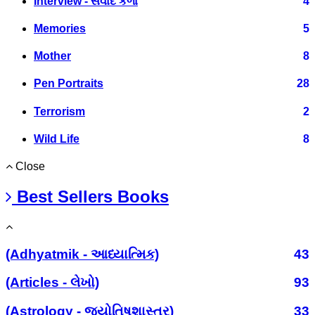
Interview - સંવાદ કળા
4
Memories
5
Mother
8
Pen Portraits
28
Terrorism
2
Wild Life
8
Close
Best Sellers Books
(Adhyatmik - આધ્યાત્મિક)
43
(Articles - લેખો)
93
(Astrology - જ્યોતિષશાસ્ત્ર)
33