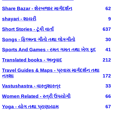
Share Bazar - શેરબજાર માર્ગદર્શન
62
shayari - શાયરી
9
Short Stories - ટૂંકી વાર્તા
637
Songs - ફિલ્મના ગીતો તથા લોકગીતો
30
Sports And Games - રમત ગમત તથા ખેલ કૂદ
41
Translated books - અનુવાદ
212
Travel Guides & Maps - પ્રવાસ માર્ગદર્શન તથા
નક્શા
172
Vastushastra - વાસ્તુશાસ્ત્ર
33
Women Related - સ્ત્રી ઉપયોગી
66
Yoga - યોગ તથા પ્રાણાયામ
67