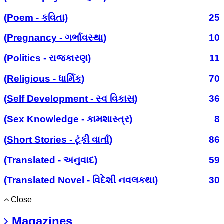
(Poem - કવિતા)
25
(Pregnancy - ગર્ભાવસ્થા)
10
(Politics - રાજકારણ)
11
(Religious - ધાર્મિક)
70
(Self Development - સ્વ વિકાસ)
36
(Sex Knowledge - કામશાસ્ત્ર)
8
(Short Stories - ટૂંકી વાર્તા)
86
(Translated - અનુવાદ)
59
(Translated Novel - વિદેશી નવલકથા)
30
Close
Magazines