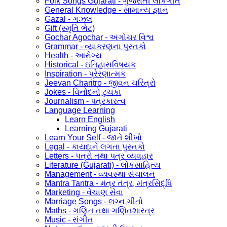
Folk Songs Gujarati - ગુજરાતી લોકગીત
General Knowledge - સામાન્ય જ્ઞાન
Gazal - ગઝલ
Gift (સ્મૃતિ ભેટ)
Gochar Agochar - અગોચર વિશ્વ
Grammar - વ્યાકરણના પુસ્તકો
Health - આરોગ્ય
Historical - ઇતિહાસવિષયક
Inspiration - પ્રેરણાત્મક
Jeevan Charitro - જીવન ચરિત્રો
Jokes - વિનોદનો ટુચકા
Journalism - પત્રકારત્વ
Language Learning
Learn English
Learning Gujarati
Learn Your Self - જાતે શીખો
Legal - કાયદાને લગતા પુસ્તકો
Letters - પત્રો તથા પત્ર વ્યવહાર
Literature (Gujarati) - લોકસાહિત્ય
Management - વ્યવસ્થા સંચાલન
Mantra Tantra - મંત્ર તંત્ર, મંત્રસિદ્ધિ
Marketing - વેચાણ સેવા
Marriage Songs - લગ્ન ગીતો
Maths - ગણિત તથા ગણિતશાસ્ત્ર
Music - સંગીત