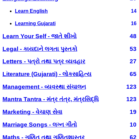
Learn English
14
Learning Gujarati
16
Learn Your Self - જાતે શીખો
48
Legal - કાયદાને લગતા પુસ્તકો
53
Letters - પત્રો તથા પત્ર વ્યવહાર
27
Literature (Gujarati) - લોકસાહિત્ય
65
Management - વ્યવસ્થા સંચાલન
123
Mantra Tantra - મંત્ર તંત્ર, મંત્રસિદ્ધિ
123
Marketing - વેચાણ સેવા
19
Marriage Songs - લગ્ન ગીતો
10
Maths - ગણિત તથા ગણિતશાસ્ત્ર
62