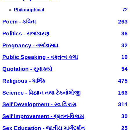
Philosophical
72
Poem - કવિતા
263
Politics - રાજકારણ
36
Pregnancy - ગર્ભાવસ્થા
32
Public Speaking - વક્તુત્વ કળા
10
Quotation - સુવાક્યો
54
Religious - ધાર્મિક
475
Science - વિજ્ઞાન તથા ટેકનોલોજી
166
Self Development - સ્વ વિકાસ
314
Self Improvement - જીવન-વિકાસ
30
Sex Education - જાતીય માર્ગદર્શન
25