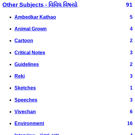
Other Subjects - વિવિધ વિષયો
91
Ambedkar Kathao
5
Animal Grown
4
Cartoon
2
Critical Notes
3
Guidelines
2
Reki
3
Sketches
1
Speeches
3
Vivechan
6
Environment
16