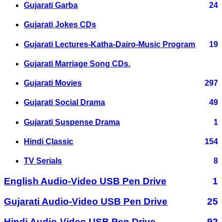
Gujarati Garba
24
Gujarati Jokes CDs
Gujarati Lectures-Katha-Dairo-Music Program
19
Gujarati Marriage Song CDs.
Gujarati Movies
297
Gujarati Social Drama
49
Gujarati Suspense Drama
1
Hindi Classic
154
TV Serials
8
English Audio-Video USB Pen Drive
1
Gujarati Audio-Video USB Pen Drive
25
Hindi Audio-Video USB Pen Drive
92