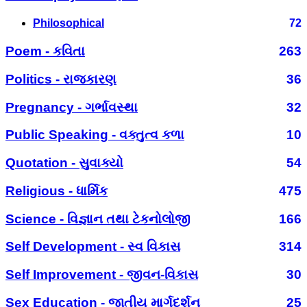
Philosophical
72
Poem - કવિતા
263
Politics - રાજકારણ
36
Pregnancy - ગર્ભાવસ્થા
32
Public Speaking - વક્તુત્વ કળા
10
Quotation - સુવાક્યો
54
Religious - ધાર્મિક
475
Science - વિજ્ઞાન તથા ટેકનોલોજી
166
Self Development - સ્વ વિકાસ
314
Self Improvement - જીવન-વિકાસ
30
Sex Education - જાતીય માર્ગદર્શન
25