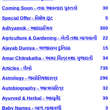
Coming Soon - નવા આવનારા પુસ્તકો
30
Special Offer - વિશેષ છૂટ
5
Adhyatmik - આધ્યાત્મિક
300
Agriculture & Gardening - ખેતી તથા બાગવાની
22
Ajayab Duniya - અજાયબ દુનિયા
15
Amar Chitrakatha - અમર ચિત્રકથા ગુજરાતી
34
Articles - લેખો
735
Astrology - જ્યોતિષશાસ્ત્ર
296
Autobiography - આત્મચરિત્ર
32
Ayurved & Herbal - આયૂર્વેદ
39
Baby Names - બાળ નામાવલી
3