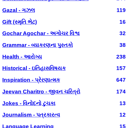
Gazal - ગઝલ
119
Gift (સ્મૃતિ ભેટ)
16
Gochar Agochar - અગોચર વિશ્વ
32
Grammar - વ્યાકરણના પુસ્તકો
38
Health - આરોગ્ય
238
Historical - ઇતિહાસવિષયક
157
Inspiration - પ્રેરણાત્મક
647
Jeevan Charitro - જીવન ચરિત્રો
174
Jokes - વિનોદનો ટુચકા
13
Journalism - પત્રકારત્વ
12
Language Learning
15