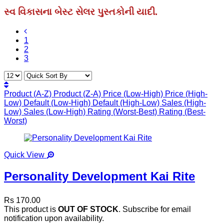
સ્વ વિકાસના બેસ્ટ સેલર પુસ્તકોની યાદી.
1
2
3
Product (A-Z)
Product (Z-A)
Price (Low-High)
Price (High-
Low)
Default (Low-High)
Default (High-Low)
Sales (High-
Low)
Sales (Low-High)
Rating (Worst-Best)
Rating (Best-
Worst)
Quick View
Personality Development Kai Rite
Rs 170.00
This product is
OUT OF STOCK
. Subscribe for email
notification upon availability.