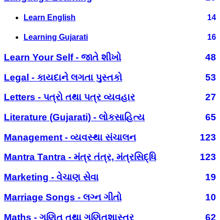
Learn English
14
Learning Gujarati
16
Learn Your Self - જાતે શીખો
48
Legal - કાયદાને લગતા પુસ્તકો
53
Letters - પત્રો તથા પત્ર વ્યવહાર
27
Literature (Gujarati) - લોકસાહિત્ય
65
Management - વ્યવસ્થા સંચાલન
123
Mantra Tantra - મંત્ર તંત્ર, મંત્રસિદ્ધિ
123
Marketing - વેચાણ સેવા
19
Marriage Songs - લગ્ન ગીતો
10
Maths - ગણિત તથા ગણિતશાસ્ત્ર
62