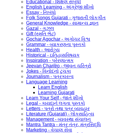
Educational - શિક્ષણ સંબંધી
English Learning - અંગ્રેજી શીખો
Essay - નિબંધો
Folk Songs Gujarati - ગુજરાતી લોકગીત
General Knowledge - સામાન્ય જ્ઞાન
Gazal - ગઝલ
Gift (સ્મૃતિ ભેટ)
Gochar Agochar - અગોચર વિશ્વ
Grammar - વ્યાકરણના પુસ્તકો
Health - આરોગ્ય
Historical - ઇતિહાસવિષયક
Inspiration - પ્રેરણાત્મક
Jeevan Charitro - જીવન ચરિત્રો
Jokes - વિનોદનો ટુચકા
Journalism - પત્રકારત્વ
Language Learning
Learn English
Learning Gujarati
Learn Your Self - જાતે શીખો
Legal - કાયદાને લગતા પુસ્તકો
Letters - પત્રો તથા પત્ર વ્યવહાર
Literature (Gujarati) - લોકસાહિત્ય
Management - વ્યવસ્થા સંચાલન
Mantra Tantra - મંત્ર તંત્ર, મંત્રસિદ્ધિ
Marketing - વેચાણ સેવા