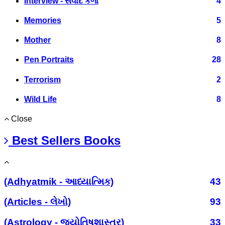
Interview - સંવાદ કળા
4
Memories
5
Mother
8
Pen Portraits
28
Terrorism
2
Wild Life
8
Close
Best Sellers Books
(Adhyatmik - આધ્યાત્મિક)
43
(Articles - લેખો)
93
(Astrology - જ્યોતિષશાસ્ત્ર)
33