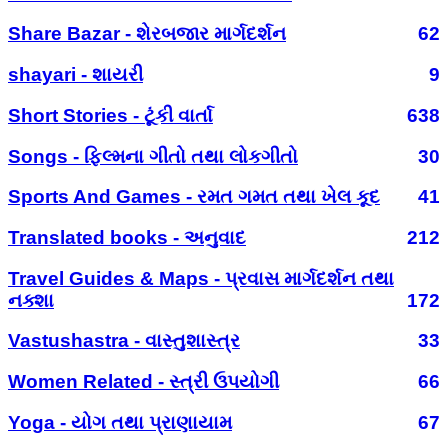
Share Bazar - શેરબજાર માર્ગદર્શન
62
shayari - શાયરી
9
Short Stories - ટૂંકી વાર્તા
638
Songs - ફિલ્મના ગીતો તથા લોકગીતો
30
Sports And Games - રમત ગમત તથા ખેલ કૂદ
41
Translated books - અનુવાદ
212
Travel Guides & Maps - પ્રવાસ માર્ગદર્શન તથા
નક્શા
172
Vastushastra - વાસ્તુશાસ્ત્ર
33
Women Related - સ્ત્રી ઉપયોગી
66
Yoga - યોગ તથા પ્રાણાયામ
67