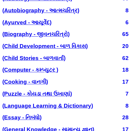
(Autobiography - આત્મચરિત્ર)
8
(Ayurved - આયૂર્વેદ)
6
(Biography - જીવનચરિત્રો)
65
(Child Development - બાળ વિકાસ)
20
(Child Stories - બાળવાર્તા)
62
(Computer - કમ્પ્યુટર )
18
(Cooking - વાનગી)
17
(Puzzle - કોયડા તથા ઉખાણાં)
7
(Language Learning & Dictionary)
8
(Essay - નિબંધો)
28
(General Knowledge - સામાન્ય જ્ઞાન)
17