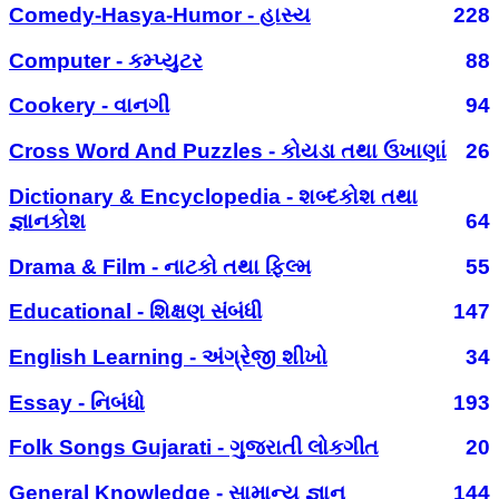
Comedy-Hasya-Humor - હાસ્ય
228
Computer - કમ્પ્યુટર
88
Cookery - વાનગી
94
Cross Word And Puzzles - કોયડા તથા ઉખાણાં
26
Dictionary & Encyclopedia - શબ્દકોશ તથા
જ્ઞાનકોશ
64
Drama & Film - નાટકો તથા ફિલ્મ
55
Educational - શિક્ષણ સંબંધી
147
English Learning - અંગ્રેજી શીખો
34
Essay - નિબંધો
193
Folk Songs Gujarati - ગુજરાતી લોકગીત
20
General Knowledge - સામાન્ય જ્ઞાન
144