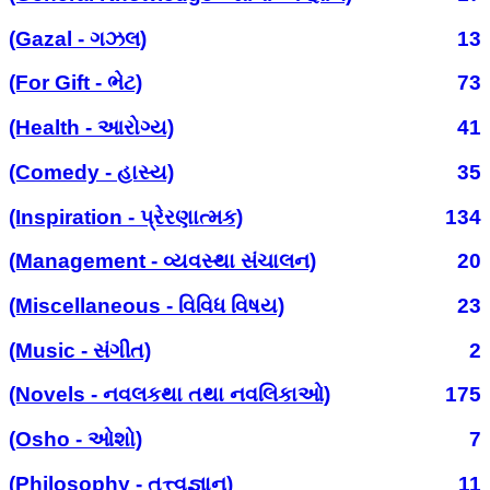
(Gazal - ગઝલ)
13
(For Gift - ભેટ)
73
(Health - આરોગ્ય)
41
(Comedy - હાસ્ય)
35
(Inspiration - પ્રેરણાત્મક)
134
(Management - વ્યવસ્થા સંચાલન)
20
(Miscellaneous - વિવિધ વિષય)
23
(Music - સંગીત)
2
(Novels - નવલકથા તથા નવલિકાઓ)
175
(Osho - ઓશો)
7
(Philosophy - તત્ત્વજ્ઞાન)
11