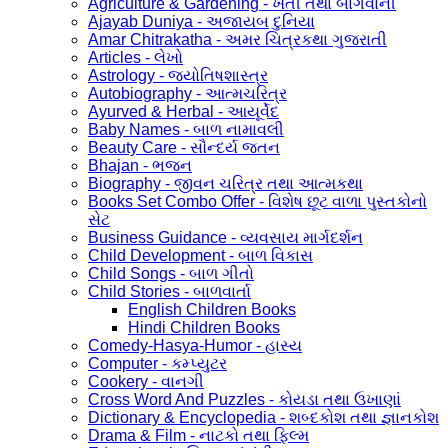
Agriculture & Gardening - ખેતી તથા બાગવાની
Ajayab Duniya - અજાયબ દુનિયા
Amar Chitrakatha - અમર ચિત્રકથા ગુજરાતી
Articles - લેખો
Astrology - જ્યોતિષશાસ્ત્ર
Autobiography - આત્મચરિત્ર
Ayurved & Herbal - આયૂર્વેદ
Baby Names - બાળ નામાવલી
Beauty Care - સૌન્દર્ય જતન
Bhajan - ભજન
Biography - જીવન ચરિત્ર તથા આત્મકથા
Books Set Combo Offer - વિશેષ છૂટ વાળા પુસ્તકોનો
સેટ
Business Guidance - વ્યવસાય માર્ગદર્શન
Child Development - બાળ વિકાસ
Child Songs - બાળ ગીતો
Child Stories - બાળવાર્તા
English Children Books
Hindi Children Books
Comedy-Hasya-Humor - હાસ્ય
Computer - કમ્પ્યુટર
Cookery - વાનગી
Cross Word And Puzzles - કોયડા તથા ઉખાણાં
Dictionary & Encyclopedia - શબ્દકોશ તથા જ્ઞાનકોશ
Drama & Film - નાટકો તથા ફિલ્મ