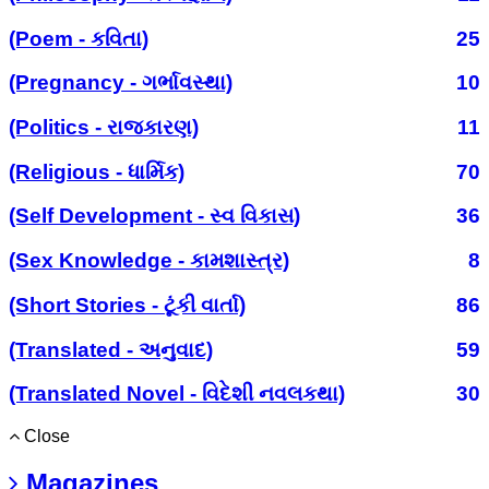
(Poem - કવિતા)
25
(Pregnancy - ગર્ભાવસ્થા)
10
(Politics - રાજકારણ)
11
(Religious - ધાર્મિક)
70
(Self Development - સ્વ વિકાસ)
36
(Sex Knowledge - કામશાસ્ત્ર)
8
(Short Stories - ટૂંકી વાર્તા)
86
(Translated - અનુવાદ)
59
(Translated Novel - વિદેશી નવલકથા)
30
Close
Magazines