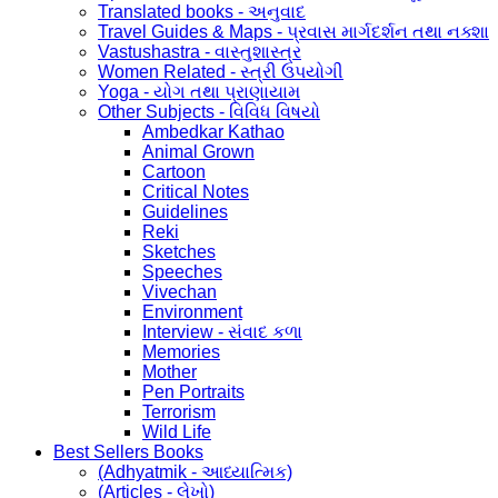
Translated books - અનુવાદ
Travel Guides & Maps - પ્રવાસ માર્ગદર્શન તથા નક્શા
Vastushastra - વાસ્તુશાસ્ત્ર
Women Related - સ્ત્રી ઉપયોગી
Yoga - યોગ તથા પ્રાણાયામ
Other Subjects - વિવિધ વિષયો
Ambedkar Kathao
Animal Grown
Cartoon
Critical Notes
Guidelines
Reki
Sketches
Speeches
Vivechan
Environment
Interview - સંવાદ કળા
Memories
Mother
Pen Portraits
Terrorism
Wild Life
Best Sellers Books
(Adhyatmik - આધ્યાત્મિક)
(Articles - લેખો)