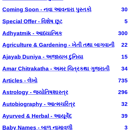
Coming Soon - નવા આવનારા પુસ્તકો
30
Special Offer - વિશેષ છૂટ
5
Adhyatmik - આધ્યાત્મિક
300
Agriculture & Gardening - ખેતી તથા બાગવાની
22
Ajayab Duniya - અજાયબ દુનિયા
15
Amar Chitrakatha - અમર ચિત્રકથા ગુજરાતી
34
Articles - લેખો
735
Astrology - જ્યોતિષશાસ્ત્ર
296
Autobiography - આત્મચરિત્ર
32
Ayurved & Herbal - આયૂર્વેદ
39
Baby Names - બાળ નામાવલી
3