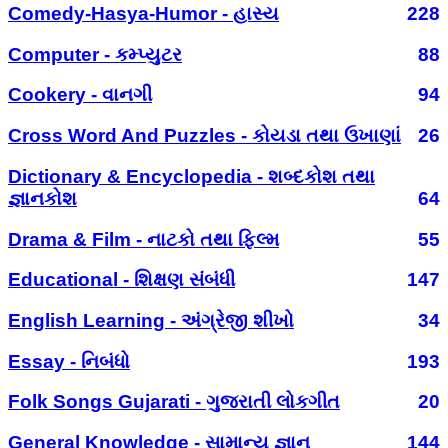
Comedy-Hasya-Humor - હાસ્ય
228
Computer - કમ્પ્યુટર
88
Cookery - વાનગી
94
Cross Word And Puzzles - કોયડા તથા ઉખાણાં
26
Dictionary & Encyclopedia - શબ્દકોશ તથા
જ્ઞાનકોશ
64
Drama & Film - નાટકો તથા ફિલ્મ
55
Educational - શિક્ષણ સંબંધી
147
English Learning - અંગ્રેજી શીખો
34
Essay - નિબંધો
193
Folk Songs Gujarati - ગુજરાતી લોકગીત
20
General Knowledge - સામાન્ય જ્ઞાન
144