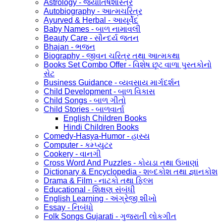
Astrology - જ્યોતિષશાસ્ત્ર
Autobiography - આત્મચરિત્ર
Ayurved & Herbal - આયૂર્વેદ
Baby Names - બાળ નામાવલી
Beauty Care - સૌન્દર્ય જતન
Bhajan - ભજન
Biography - જીવન ચરિત્ર તથા આત્મકથા
Books Set Combo Offer - વિશેષ છૂટ વાળા પુસ્તકોનો
સેટ
Business Guidance - વ્યવસાય માર્ગદર્શન
Child Development - બાળ વિકાસ
Child Songs - બાળ ગીતો
Child Stories - બાળવાર્તા
English Children Books
Hindi Children Books
Comedy-Hasya-Humor - હાસ્ય
Computer - કમ્પ્યુટર
Cookery - વાનગી
Cross Word And Puzzles - કોયડા તથા ઉખાણાં
Dictionary & Encyclopedia - શબ્દકોશ તથા જ્ઞાનકોશ
Drama & Film - નાટકો તથા ફિલ્મ
Educational - શિક્ષણ સંબંધી
English Learning - અંગ્રેજી શીખો
Essay - નિબંધો
Folk Songs Gujarati - ગુજરાતી લોકગીત