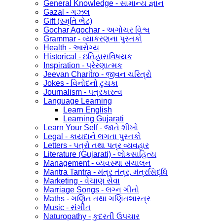
General Knowledge - સામાન્ય જ્ઞાન
Gazal - ગઝલ
Gift (સ્મૃતિ ભેટ)
Gochar Agochar - અગોચર વિશ્વ
Grammar - વ્યાકરણના પુસ્તકો
Health - આરોગ્ય
Historical - ઇતિહાસવિષયક
Inspiration - પ્રેરણાત્મક
Jeevan Charitro - જીવન ચરિત્રો
Jokes - વિનોદનો ટુચકા
Journalism - પત્રકારત્વ
Language Learning
Learn English
Learning Gujarati
Learn Your Self - જાતે શીખો
Legal - કાયદાને લગતા પુસ્તકો
Letters - પત્રો તથા પત્ર વ્યવહાર
Literature (Gujarati) - લોકસાહિત્ય
Management - વ્યવસ્થા સંચાલન
Mantra Tantra - મંત્ર તંત્ર, મંત્રસિદ્ધિ
Marketing - વેચાણ સેવા
Marriage Songs - લગ્ન ગીતો
Maths - ગણિત તથા ગણિતશાસ્ત્ર
Music - સંગીત
Naturopathy - કુદરતી ઉપચાર