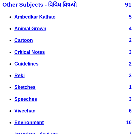
Other Subjects - વિવિધ વિષયો
91
Ambedkar Kathao
5
Animal Grown
4
Cartoon
2
Critical Notes
3
Guidelines
2
Reki
3
Sketches
1
Speeches
3
Vivechan
6
Environment
16