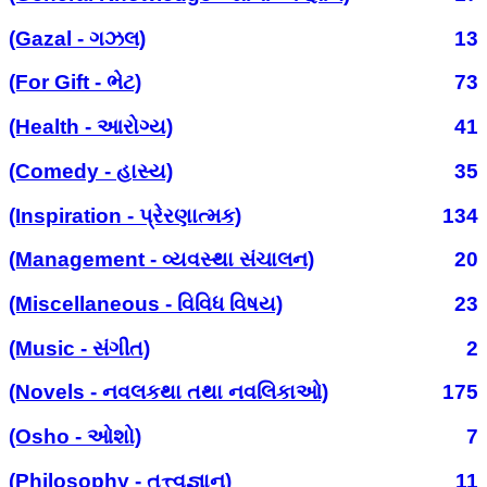
(Gazal - ગઝલ)
13
(For Gift - ભેટ)
73
(Health - આરોગ્ય)
41
(Comedy - હાસ્ય)
35
(Inspiration - પ્રેરણાત્મક)
134
(Management - વ્યવસ્થા સંચાલન)
20
(Miscellaneous - વિવિધ વિષય)
23
(Music - સંગીત)
2
(Novels - નવલકથા તથા નવલિકાઓ)
175
(Osho - ઓશો)
7
(Philosophy - તત્ત્વજ્ઞાન)
11