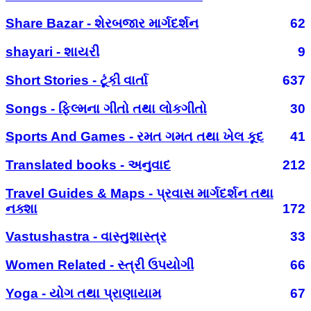
Share Bazar - શેરબજાર માર્ગદર્શન
62
shayari - શાયરી
9
Short Stories - ટૂંકી વાર્તા
637
Songs - ફિલ્મના ગીતો તથા લોકગીતો
30
Sports And Games - રમત ગમત તથા ખેલ કૂદ
41
Translated books - અનુવાદ
212
Travel Guides & Maps - પ્રવાસ માર્ગદર્શન તથા
નક્શા
172
Vastushastra - વાસ્તુશાસ્ત્ર
33
Women Related - સ્ત્રી ઉપયોગી
66
Yoga - યોગ તથા પ્રાણાયામ
67