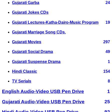
Gujarati Garba
24
Gujarati Jokes CDs
Gujarati Lectures-Katha-Dairo-Music Program
19
Gujarati Marriage Song CDs.
Gujarati Movies
297
Gujarati Social Drama
49
Gujarati Suspense Drama
1
Hindi Classic
154
TV Serials
8
English Audio-Video USB Pen Drive
1
Gujarati Audio-Video USB Pen Drive
25
Hindi Audio-Video USB Pen Drive
92