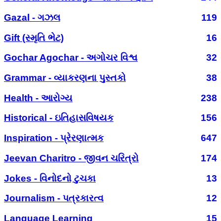
Gazal - ગઝલ
119
Gift (સ્મૃતિ ભેટ)
16
Gochar Agochar - અગોચર વિશ્વ
32
Grammar - વ્યાકરણના પુસ્તકો
38
Health - આરોગ્ય
238
Historical - ઇતિહાસવિષયક
156
Inspiration - પ્રેરણાત્મક
647
Jeevan Charitro - જીવન ચરિત્રો
174
Jokes - વિનોદનો ટુચકા
13
Journalism - પત્રકારત્વ
12
Language Learning
15