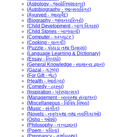
(Astrology - જ્યોતિષશાસ્ત્ર)
(Autobiography - આત્મચરિત્ર)
(Ayurved - આયૂર્વેદ)
(Biography - જીવનચરિત્રો)
(Child Development - બાળ વિકાસ)
(Child Stories - બાળવાર્તા)
(Computer - કમ્પ્યુટર )
(Cooking - વાનગી)
(Puzzle - કોયડા તથા ઉખાણાં)
(Language Learning & Dictionary)
(Essay - નિબંધો)
(General Knowledge - સામાન્ય જ્ઞાન)
(Gazal - ગઝલ)
(For Gift - ભેટ)
(Health - આરોગ્ય)
(Comedy - હાસ્ય)
(Inspiration - પ્રેરણાત્મક)
(Management - વ્યવસ્થા સંચાલન)
(Miscellaneous - વિવિધ વિષય)
(Music - સંગીત)
(Novels - નવલકથા તથા નવલિકાઓ)
(Osho - ઓશો)
(Philosophy - તત્ત્વજ્ઞાન)
(Poem - કવિતા)
(Pregnancy - ગર્ભાવસ્થા)