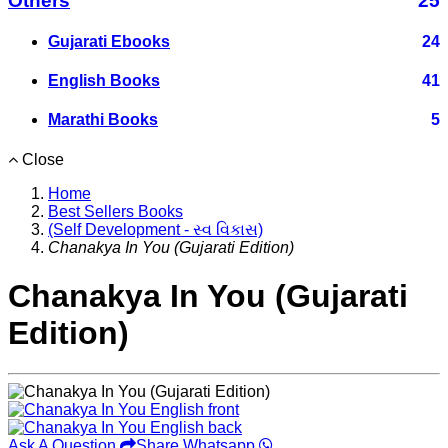
Others
25
Gujarati Ebooks
24
English Books
41
Marathi Books
5
Close
Home
Best Sellers Books
(Self Development - સ્વ વિકાસ)
Chanakya In You (Gujarati Edition)
Chanakya In You (Gujarati
Edition)
Ask A Question
Share Whatsapp