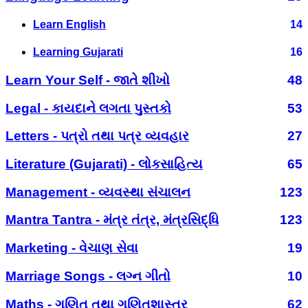
Learn English
14
Learning Gujarati
16
Learn Your Self - જાતે શીખો
48
Legal - કાયદાને લગતા પુસ્તકો
53
Letters - પત્રો તથા પત્ર વ્યવહાર
27
Literature (Gujarati) - લોકસાહિત્ય
65
Management - વ્યવસ્થા સંચાલન
123
Mantra Tantra - મંત્ર તંત્ર, મંત્રસિદ્ધિ
123
Marketing - વેચાણ સેવા
19
Marriage Songs - લગ્ન ગીતો
10
Maths - ગણિત તથા ગણિતશાસ્ત્ર
62