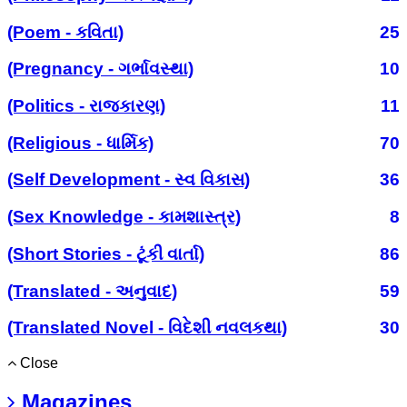
(Poem - કવિતા)
25
(Pregnancy - ગર્ભાવસ્થા)
10
(Politics - રાજકારણ)
11
(Religious - ધાર્મિક)
70
(Self Development - સ્વ વિકાસ)
36
(Sex Knowledge - કામશાસ્ત્ર)
8
(Short Stories - ટૂંકી વાર્તા)
86
(Translated - અનુવાદ)
59
(Translated Novel - વિદેશી નવલકથા)
30
Close
Magazines