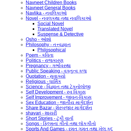
Navneet Children Books
Navneet General Books
Navlika - નવલિકાઓ
Novel - નવલકથા તથા નવલિકાઓ
Social Novel
Translated Novel
Suspense & Detective
Osho - ઓશો
Philosophy - તત્ત્વજ્ઞાન
Philosophical
Poem - કવિતા
Politics - રાજકારણ
Pregnancy - ગર્ભાવસ્થા
Public Speaking - વક્તુત્વ કળા
Quotation - સુવાક્યો
Religious - ધાર્મિક
Science - વિજ્ઞાન તથા ટેકનોલોજી
Self Development - સ્વ વિકાસ
Self Improvement - જીવન-વિકાસ
Sex Education - જાતીય માર્ગદર્શન
Share Bazar - શેરબજાર માર્ગદર્શન
shayari - શાયરી
Short Stories - ટૂંકી વાર્તા
Songs - ફિલ્મના ગીતો તથા લોકગીતો
Sports And Games - રમત ગમત તથા ખેલ કૂદ