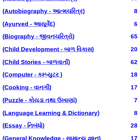
(Autobiography - આત્મચરિત્ર)
8
(Ayurved - આયૂર્વેદ)
6
(Biography - જીવનચરિત્રો)
65
(Child Development - બાળ વિકાસ)
20
(Child Stories - બાળવાર્તા)
62
(Computer - કમ્પ્યુટર )
18
(Cooking - વાનગી)
17
(Puzzle - કોયડા તથા ઉખાણાં)
7
(Language Learning & Dictionary)
8
(Essay - નિબંધો)
28
(General Knowledge - સામાન્ય જ્ઞાન)
17