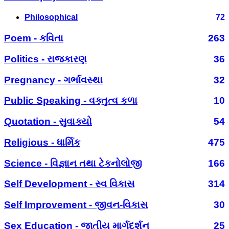
Philosophical
72
Poem - કવિતા
263
Politics - રાજકારણ
36
Pregnancy - ગર્ભાવસ્થા
32
Public Speaking - વક્તુત્વ કળા
10
Quotation - સુવાક્યો
54
Religious - ધાર્મિક
475
Science - વિજ્ઞાન તથા ટેકનોલોજી
166
Self Development - સ્વ વિકાસ
314
Self Improvement - જીવન-વિકાસ
30
Sex Education - જાતીય માર્ગદર્શન
25