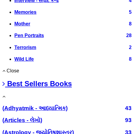
Interview - સંવાદ કળા
4
Memories
5
Mother
8
Pen Portraits
28
Terrorism
2
Wild Life
8
Close
Best Sellers Books
(Adhyatmik - આધ્યાત્મિક)
43
(Articles - લેખો)
93
(Astrology - જ્યોતિષશાસ્ત્ર)
33