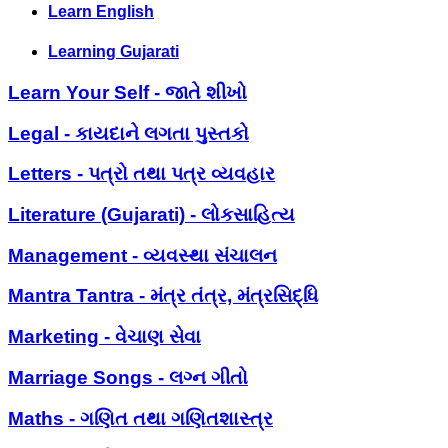
Learn English
Learning Gujarati
Learn Your Self - જાતે શીખો
Legal - કાયદાને લગતા પુસ્તકો
Letters - પત્રો તથા પત્ર વ્યવહાર
Literature (Gujarati) - લોકસાહિત્ય
Management - વ્યવસ્થા સંચાલન
Mantra Tantra - મંત્ર તંત્ર, મંત્રસિદ્ધિ
Marketing - વેચાણ સેવા
Marriage Songs - લગ્ન ગીતો
Maths - ગણિત તથા ગણિતશાસ્ત્ર