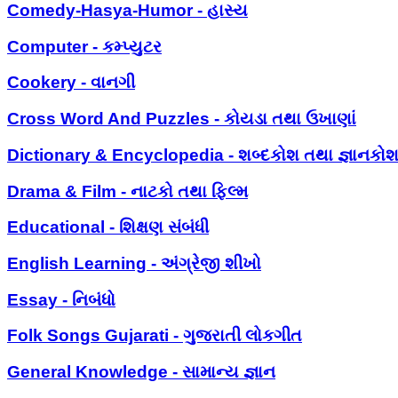
Comedy-Hasya-Humor - હાસ્ય
Computer - કમ્પ્યુટર
Cookery - વાનગી
Cross Word And Puzzles - કોયડા તથા ઉખાણાં
Dictionary & Encyclopedia - શબ્દકોશ તથા જ્ઞાનકો
Drama & Film - નાટકો તથા ફિલ્મ
Educational - શિક્ષણ સંબંધી
English Learning - અંગ્રેજી શીખો
Essay - નિબંધો
Folk Songs Gujarati - ગુજરાતી લોકગીત
General Knowledge - સામાન્ય જ્ઞાન