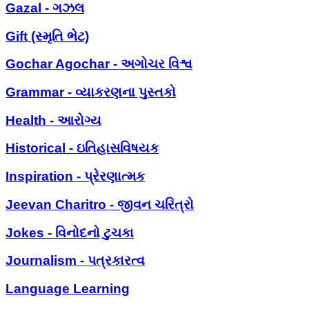
Gazal - ગઝલ
Gift (સ્મૃતિ ભેટ)
Gochar Agochar - અગોચર વિશ્વ
Grammar - વ્યાકરણના પુસ્તકો
Health - આરોગ્ય
Historical - ઇતિહાસવિષયક
Inspiration - પ્રેરણાત્મક
Jeevan Charitro - જીવન ચરિત્રો
Jokes - વિનોદનો ટુચકા
Journalism - પત્રકારત્વ
Language Learning