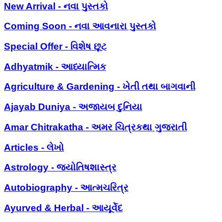
New Arrival - નવા પુસ્તકો
Coming Soon - નવા આવનારા પુસ્તકો
Special Offer - વિશેષ છૂટ
Adhyatmik - આધ્યાત્મિક
Agriculture & Gardening - ખેતી તથા બાગવાની
Ajayab Duniya - અજાયબ દુનિયા
Amar Chitrakatha - અમર ચિત્રકથા ગુજરાતી
Articles - લેખો
Astrology - જ્યોતિષશાસ્ત્ર
Autobiography - આત્મચરિત્ર
Ayurved & Herbal - આયૂર્વેદ