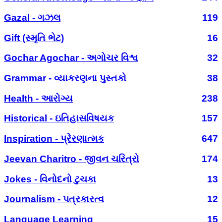
Gazal - ગઝલ
119
Gift (સ્મૃતિ ભેટ)
16
Gochar Agochar - અગોચર વિશ્વ
32
Grammar - વ્યાકરણના પુસ્તકો
38
Health - આરોગ્ય
238
Historical - ઇતિહાસવિષયક
157
Inspiration - પ્રેરણાત્મક
647
Jeevan Charitro - જીવન ચરિત્રો
174
Jokes - વિનોદનો ટુચકા
13
Journalism - પત્રકારત્વ
12
Language Learning
15