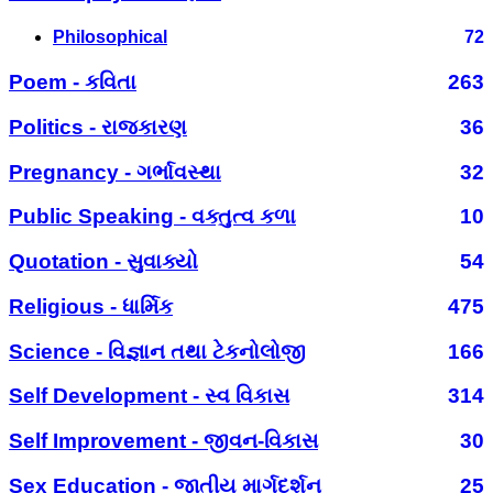
Philosophical
72
Poem - કવિતા
263
Politics - રાજકારણ
36
Pregnancy - ગર્ભાવસ્થા
32
Public Speaking - વક્તુત્વ કળા
10
Quotation - સુવાક્યો
54
Religious - ધાર્મિક
475
Science - વિજ્ઞાન તથા ટેકનોલોજી
166
Self Development - સ્વ વિકાસ
314
Self Improvement - જીવન-વિકાસ
30
Sex Education - જાતીય માર્ગદર્શન
25