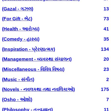
(Gazal - ગઝલ)
13
(For Gift - ભેટ)
73
(Health - આરોગ્ય)
41
(Comedy - હાસ્ય)
35
(Inspiration - પ્રેરણાત્મક)
134
(Management - વ્યવસ્થા સંચાલન)
20
(Miscellaneous - વિવિધ વિષય)
23
(Music - સંગીત)
2
(Novels - નવલકથા તથા નવલિકાઓ)
175
(Osho - ઓશો)
7
(Philosophy - તત્ત્વજ્ઞાન)
11