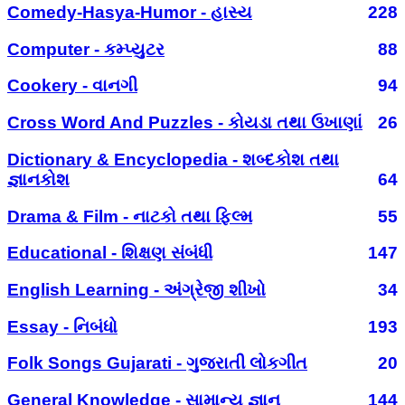
Comedy-Hasya-Humor - હાસ્ય
228
Computer - કમ્પ્યુટર
88
Cookery - વાનગી
94
Cross Word And Puzzles - કોયડા તથા ઉખાણાં
26
Dictionary & Encyclopedia - શબ્દકોશ તથા
જ્ઞાનકોશ
64
Drama & Film - નાટકો તથા ફિલ્મ
55
Educational - શિક્ષણ સંબંધી
147
English Learning - અંગ્રેજી શીખો
34
Essay - નિબંધો
193
Folk Songs Gujarati - ગુજરાતી લોકગીત
20
General Knowledge - સામાન્ય જ્ઞાન
144