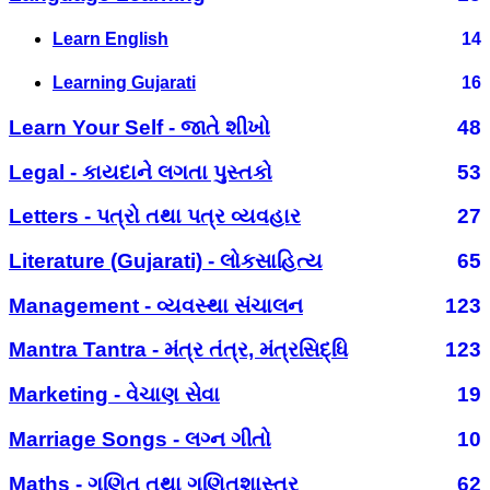
Learn English
14
Learning Gujarati
16
Learn Your Self - જાતે શીખો
48
Legal - કાયદાને લગતા પુસ્તકો
53
Letters - પત્રો તથા પત્ર વ્યવહાર
27
Literature (Gujarati) - લોકસાહિત્ય
65
Management - વ્યવસ્થા સંચાલન
123
Mantra Tantra - મંત્ર તંત્ર, મંત્રસિદ્ધિ
123
Marketing - વેચાણ સેવા
19
Marriage Songs - લગ્ન ગીતો
10
Maths - ગણિત તથા ગણિતશાસ્ત્ર
62