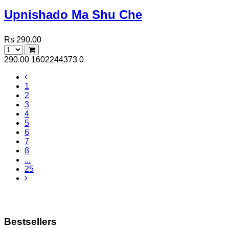
Upnishado Ma Shu Che
Rs 290.00
290.00
1602244373
0
1
2
3
4
5
6
7
8
...
25
Bestsellers