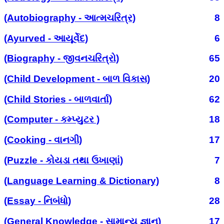
(Autobiography - આત્મચરિત્ર)
8
(Ayurved - આયૂર્વેદ)
6
(Biography - જીવનચરિત્રો)
65
(Child Development - બાળ વિકાસ)
20
(Child Stories - બાળવાર્તા)
62
(Computer - કમ્પ્યુટર )
18
(Cooking - વાનગી)
17
(Puzzle - કોયડા તથા ઉખાણાં)
7
(Language Learning & Dictionary)
8
(Essay - નિબંધો)
28
(General Knowledge - સામાન્ય જ્ઞાન)
17