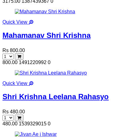
3175.00
1387439367
0
Quick View
Mahamanav Shri Krishna
Rs 800.00
800.00
1491220992
0
Quick View
Shri Krishna Leelana Rahasyo
Rs 480.00
480.00
1539329015
0