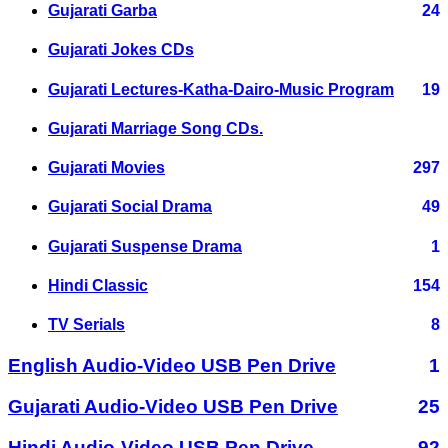
Gujarati Garba
24
Gujarati Jokes CDs
Gujarati Lectures-Katha-Dairo-Music Program
19
Gujarati Marriage Song CDs.
Gujarati Movies
297
Gujarati Social Drama
49
Gujarati Suspense Drama
1
Hindi Classic
154
TV Serials
8
English Audio-Video USB Pen Drive
1
Gujarati Audio-Video USB Pen Drive
25
Hindi Audio-Video USB Pen Drive
92