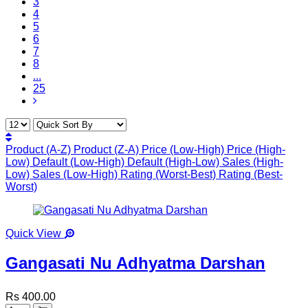
3
4
5
6
7
8
...
25
Product (A-Z)
Product (Z-A)
Price (Low-High)
Price (High-
Low)
Default (Low-High)
Default (High-Low)
Sales (High-
Low)
Sales (Low-High)
Rating (Worst-Best)
Rating (Best-
Worst)
Quick View
Gangasati Nu Adhyatma Darshan
Rs 400.00