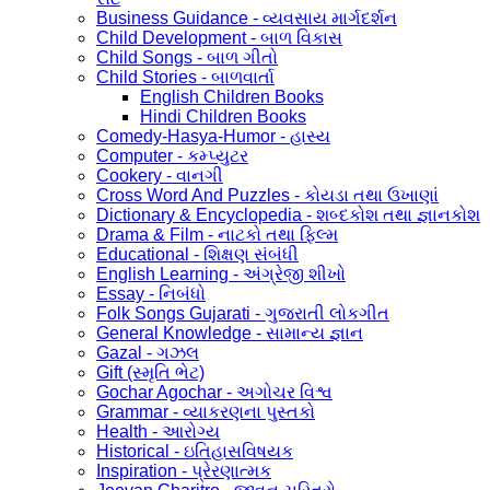
Business Guidance - વ્યવસાય માર્ગદર્શન
Child Development - બાળ વિકાસ
Child Songs - બાળ ગીતો
Child Stories - બાળવાર્તા
English Children Books
Hindi Children Books
Comedy-Hasya-Humor - હાસ્ય
Computer - કમ્પ્યુટર
Cookery - વાનગી
Cross Word And Puzzles - કોયડા તથા ઉખાણાં
Dictionary & Encyclopedia - શબ્દકોશ તથા જ્ઞાનકોશ
Drama & Film - નાટકો તથા ફિલ્મ
Educational - શિક્ષણ સંબંધી
English Learning - અંગ્રેજી શીખો
Essay - નિબંધો
Folk Songs Gujarati - ગુજરાતી લોકગીત
General Knowledge - સામાન્ય જ્ઞાન
Gazal - ગઝલ
Gift (સ્મૃતિ ભેટ)
Gochar Agochar - અગોચર વિશ્વ
Grammar - વ્યાકરણના પુસ્તકો
Health - આરોગ્ય
Historical - ઇતિહાસવિષયક
Inspiration - પ્રેરણાત્મક