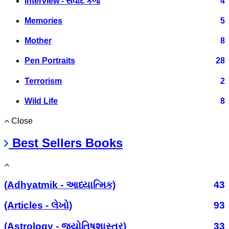
Interview - સંવાદ કળા
4
Memories
5
Mother
8
Pen Portraits
28
Terrorism
2
Wild Life
8
Close
Best Sellers Books
(Adhyatmik - આધ્યાત્મિક)
43
(Articles - લેખો)
93
(Astrology - જ્યોતિષશાસ્ત્ર)
33