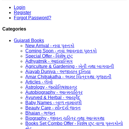
Login
Register
Forgot Password?
Categories
Gujarati Books
New Arrival - નવા પુસ્તકો
Coming Soon - નવા આવનારા પુસ્તકો
Special Offer - વિશેષ છૂટ
Adhyatmik - આધ્યાત્મિક
Agriculture & Gardening - ખેતી તથા બાગવાની
Ajayab Duniya - અજાયબ દુનિયા
Amar Chitrakatha - અમર ચિત્રકથા ગુજરાતી
Articles - લેખો
Astrology - જ્યોતિષશાસ્ત્ર
Autobiography - આત્મચરિત્ર
Ayurved & Herbal - આયૂર્વેદ
Baby Names - બાળ નામાવલી
Beauty Care - સૌન્દર્ય જતન
Bhajan - ભજન
Biography - જીવન ચરિત્ર તથા આત્મકથા
Books Set Combo Offer - વિશેષ છૂટ વાળા પુસ્તકોનો
સેટ