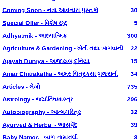
Coming Soon - નવા આવનારા પુસ્તકો
30
Special Offer - વિશેષ છૂટ
5
Adhyatmik - આધ્યાત્મિક
300
Agriculture & Gardening - ખેતી તથા બાગવાની
22
Ajayab Duniya - અજાયબ દુનિયા
15
Amar Chitrakatha - અમર ચિત્રકથા ગુજરાતી
34
Articles - લેખો
735
Astrology - જ્યોતિષશાસ્ત્ર
296
Autobiography - આત્મચરિત્ર
32
Ayurved & Herbal - આયૂર્વેદ
39
Baby Names - બાળ નામાવલી
3