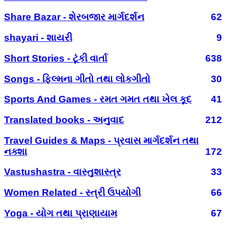
Share Bazar - શેરબજાર માર્ગદર્શન
62
shayari - શાયરી
9
Short Stories - ટૂંકી વાર્તા
638
Songs - ફિલ્મના ગીતો તથા લોકગીતો
30
Sports And Games - રમત ગમત તથા ખેલ કૂદ
41
Translated books - અનુવાદ
212
Travel Guides & Maps - પ્રવાસ માર્ગદર્શન તથા
નક્શા
172
Vastushastra - વાસ્તુશાસ્ત્ર
33
Women Related - સ્ત્રી ઉપયોગી
66
Yoga - યોગ તથા પ્રાણાયામ
67