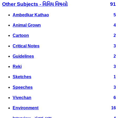
Other Subjects - વિવિધ વિષયો
91
Ambedkar Kathao
5
Animal Grown
4
Cartoon
2
Critical Notes
3
Guidelines
2
Reki
3
Sketches
1
Speeches
3
Vivechan
6
Environment
16