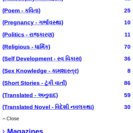
(Poem - કવિતા)
25
(Pregnancy - ગર્ભાવસ્થા)
10
(Politics - રાજકારણ)
11
(Religious - ધાર્મિક)
70
(Self Development - સ્વ વિકાસ)
36
(Sex Knowledge - કામશાસ્ત્ર)
8
(Short Stories - ટૂંકી વાર્તા)
86
(Translated - અનુવાદ)
59
(Translated Novel - વિદેશી નવલકથા)
30
Close
Magazines