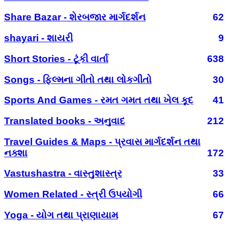
Share Bazar - શેરબજાર માર્ગદર્શન
62
shayari - શાયરી
9
Short Stories - ટૂંકી વાર્તા
638
Songs - ફિલ્મના ગીતો તથા લોકગીતો
30
Sports And Games - રમત ગમત તથા ખેલ કૂદ
41
Translated books - અનુવાદ
212
Travel Guides & Maps - પ્રવાસ માર્ગદર્શન તથા
નક્શા
172
Vastushastra - વાસ્તુશાસ્ત્ર
33
Women Related - સ્ત્રી ઉપયોગી
66
Yoga - યોગ તથા પ્રાણાયામ
67