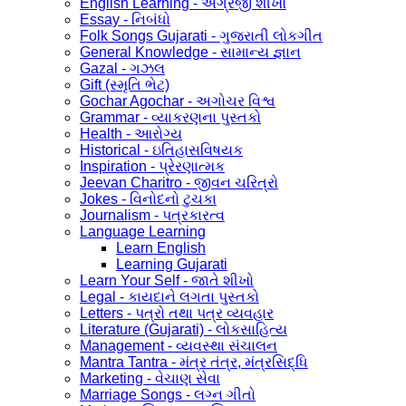
English Learning - અંગ્રેજી શીખો
Essay - નિબંધો
Folk Songs Gujarati - ગુજરાતી લોકગીત
General Knowledge - સામાન્ય જ્ઞાન
Gazal - ગઝલ
Gift (સ્મૃતિ ભેટ)
Gochar Agochar - અગોચર વિશ્વ
Grammar - વ્યાકરણના પુસ્તકો
Health - આરોગ્ય
Historical - ઇતિહાસવિષયક
Inspiration - પ્રેરણાત્મક
Jeevan Charitro - જીવન ચરિત્રો
Jokes - વિનોદનો ટુચકા
Journalism - પત્રકારત્વ
Language Learning
Learn English
Learning Gujarati
Learn Your Self - જાતે શીખો
Legal - કાયદાને લગતા પુસ્તકો
Letters - પત્રો તથા પત્ર વ્યવહાર
Literature (Gujarati) - લોકસાહિત્ય
Management - વ્યવસ્થા સંચાલન
Mantra Tantra - મંત્ર તંત્ર, મંત્રસિદ્ધિ
Marketing - વેચાણ સેવા
Marriage Songs - લગ્ન ગીતો