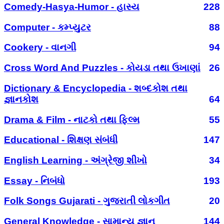
Comedy-Hasya-Humor - હાસ્ય
228
Computer - કમ્પ્યુટર
88
Cookery - વાનગી
94
Cross Word And Puzzles - કોયડા તથા ઉખાણાં
26
Dictionary & Encyclopedia - શબ્દકોશ તથા
જ્ઞાનકોશ
64
Drama & Film - નાટકો તથા ફિલ્મ
55
Educational - શિક્ષણ સંબંધી
147
English Learning - અંગ્રેજી શીખો
34
Essay - નિબંધો
193
Folk Songs Gujarati - ગુજરાતી લોકગીત
20
General Knowledge - સામાન્ય જ્ઞાન
144