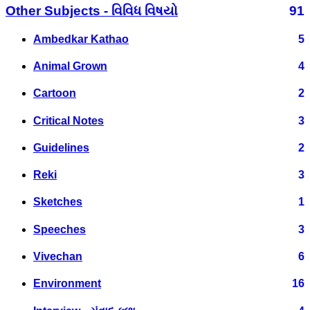
Other Subjects - વિવિધ વિષયો
91
Ambedkar Kathao
5
Animal Grown
4
Cartoon
2
Critical Notes
3
Guidelines
2
Reki
3
Sketches
1
Speeches
3
Vivechan
6
Environment
16