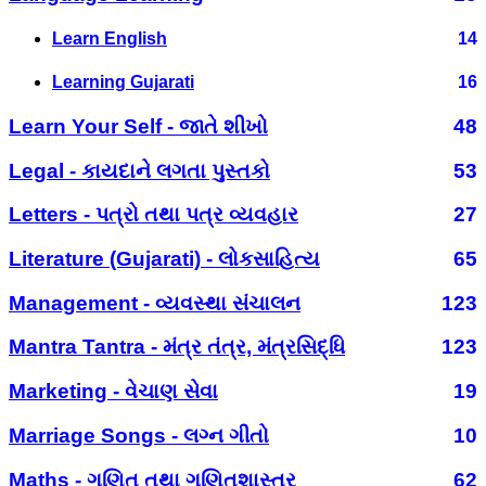
Learn English
14
Learning Gujarati
16
Learn Your Self - જાતે શીખો
48
Legal - કાયદાને લગતા પુસ્તકો
53
Letters - પત્રો તથા પત્ર વ્યવહાર
27
Literature (Gujarati) - લોકસાહિત્ય
65
Management - વ્યવસ્થા સંચાલન
123
Mantra Tantra - મંત્ર તંત્ર, મંત્રસિદ્ધિ
123
Marketing - વેચાણ સેવા
19
Marriage Songs - લગ્ન ગીતો
10
Maths - ગણિત તથા ગણિતશાસ્ત્ર
62