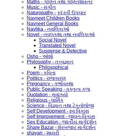
Maths - ગણિત તથા ગણિતશાસ્ત્ર
Music - સંગીત
Naturopathy - કુદરતી ઉપચાર
Navneet Children Books
Navneet General Books
Navlika - નવલિકાઓ
Novel - નવલકથા તથા નવલિકાઓ
Social Novel
Translated Novel
Suspense & Detective
Osho - ઓશો
Philosophy - તત્ત્વજ્ઞાન
Philosophical
Poem - કવિતા
Politics - રાજકારણ
Pregnancy - ગર્ભાવસ્થા
Public Speaking - વક્તુત્વ કળા
Quotation - સુવાક્યો
Religious - ધાર્મિક
Science - વિજ્ઞાન તથા ટેકનોલોજી
Self Development - સ્વ વિકાસ
Self Improvement - જીવન-વિકાસ
Sex Education - જાતીય માર્ગદર્શન
Share Bazar - શેરબજાર માર્ગદર્શન
shayari - શાયરી