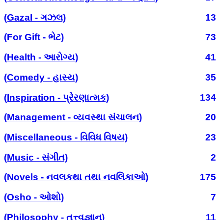
(Gazal - ગઝલ)
13
(For Gift - ભેટ)
73
(Health - આરોગ્ય)
41
(Comedy - હાસ્ય)
35
(Inspiration - પ્રેરણાત્મક)
134
(Management - વ્યવસ્થા સંચાલન)
20
(Miscellaneous - વિવિધ વિષય)
23
(Music - સંગીત)
2
(Novels - નવલકથા તથા નવલિકાઓ)
175
(Osho - ઓશો)
7
(Philosophy - તત્ત્વજ્ઞાન)
11