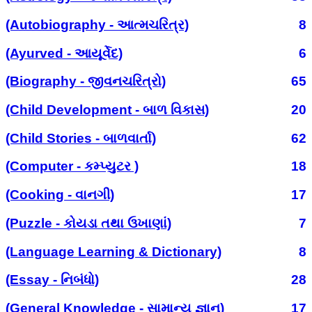
(Autobiography - આત્મચરિત્ર)
8
(Ayurved - આયૂર્વેદ)
6
(Biography - જીવનચરિત્રો)
65
(Child Development - બાળ વિકાસ)
20
(Child Stories - બાળવાર્તા)
62
(Computer - કમ્પ્યુટર )
18
(Cooking - વાનગી)
17
(Puzzle - કોયડા તથા ઉખાણાં)
7
(Language Learning & Dictionary)
8
(Essay - નિબંધો)
28
(General Knowledge - સામાન્ય જ્ઞાન)
17