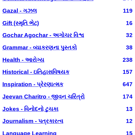
Gazal - ગઝલ
119
Gift (સ્મૃતિ ભેટ)
16
Gochar Agochar - અગોચર વિશ્વ
32
Grammar - વ્યાકરણના પુસ્તકો
38
Health - આરોગ્ય
238
Historical - ઇતિહાસવિષયક
157
Inspiration - પ્રેરણાત્મક
647
Jeevan Charitro - જીવન ચરિત્રો
174
Jokes - વિનોદનો ટુચકા
13
Journalism - પત્રકારત્વ
12
Language Learning
15