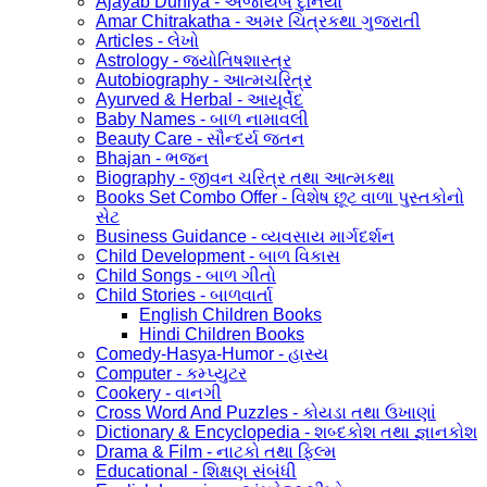
Ajayab Duniya - અજાયબ દુનિયા
Amar Chitrakatha - અમર ચિત્રકથા ગુજરાતી
Articles - લેખો
Astrology - જ્યોતિષશાસ્ત્ર
Autobiography - આત્મચરિત્ર
Ayurved & Herbal - આયૂર્વેદ
Baby Names - બાળ નામાવલી
Beauty Care - સૌન્દર્ય જતન
Bhajan - ભજન
Biography - જીવન ચરિત્ર તથા આત્મકથા
Books Set Combo Offer - વિશેષ છૂટ વાળા પુસ્તકોનો
સેટ
Business Guidance - વ્યવસાય માર્ગદર્શન
Child Development - બાળ વિકાસ
Child Songs - બાળ ગીતો
Child Stories - બાળવાર્તા
English Children Books
Hindi Children Books
Comedy-Hasya-Humor - હાસ્ય
Computer - કમ્પ્યુટર
Cookery - વાનગી
Cross Word And Puzzles - કોયડા તથા ઉખાણાં
Dictionary & Encyclopedia - શબ્દકોશ તથા જ્ઞાનકોશ
Drama & Film - નાટકો તથા ફિલ્મ
Educational - શિક્ષણ સંબંધી