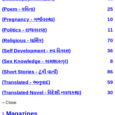
(Poem - કવિતા)
25
(Pregnancy - ગર્ભાવસ્થા)
10
(Politics - રાજકારણ)
11
(Religious - ધાર્મિક)
70
(Self Development - સ્વ વિકાસ)
36
(Sex Knowledge - કામશાસ્ત્ર)
8
(Short Stories - ટૂંકી વાર્તા)
86
(Translated - અનુવાદ)
59
(Translated Novel - વિદેશી નવલકથા)
30
Close
Magazines