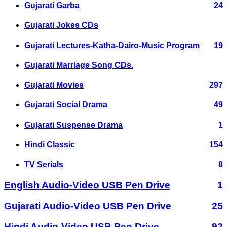
Gujarati Garba
24
Gujarati Jokes CDs
Gujarati Lectures-Katha-Dairo-Music Program
19
Gujarati Marriage Song CDs.
Gujarati Movies
297
Gujarati Social Drama
49
Gujarati Suspense Drama
1
Hindi Classic
154
TV Serials
8
English Audio-Video USB Pen Drive
1
Gujarati Audio-Video USB Pen Drive
25
Hindi Audio-Video USB Pen Drive
92