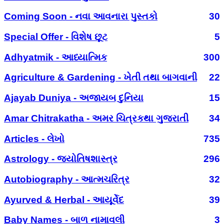
Coming Soon - નવા આવનારા પુસ્તકો
30
Special Offer - વિશેષ છૂટ
5
Adhyatmik - આધ્યાત્મિક
300
Agriculture & Gardening - ખેતી તથા બાગવાની
22
Ajayab Duniya - અજાયબ દુનિયા
15
Amar Chitrakatha - અમર ચિત્રકથા ગુજરાતી
34
Articles - લેખો
735
Astrology - જ્યોતિષશાસ્ત્ર
296
Autobiography - આત્મચરિત્ર
32
Ayurved & Herbal - આયૂર્વેદ
39
Baby Names - બાળ નામાવલી
3