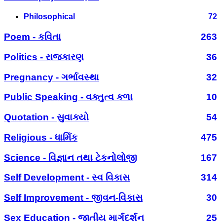
Philosophical
72
Poem - કવિતા
263
Politics - રાજકારણ
36
Pregnancy - ગર્ભાવસ્થા
32
Public Speaking - વક્તુત્વ કળા
10
Quotation - સુવાક્યો
54
Religious - ધાર્મિક
475
Science - વિજ્ઞાન તથા ટેકનોલોજી
167
Self Development - સ્વ વિકાસ
314
Self Improvement - જીવન-વિકાસ
30
Sex Education - જાતીય માર્ગદર્શન
25