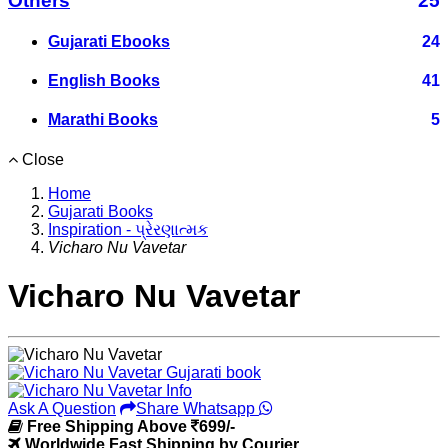
Others
25
Gujarati Ebooks
24
English Books
41
Marathi Books
5
Close
Home
Gujarati Books
Inspiration - પ્રેરણાત્મક
Vicharo Nu Vavetar
Vicharo Nu Vavetar
Ask A Question
Share Whatsapp
Free Shipping Above
699/-
Worldwide Fast Shipping by Courier