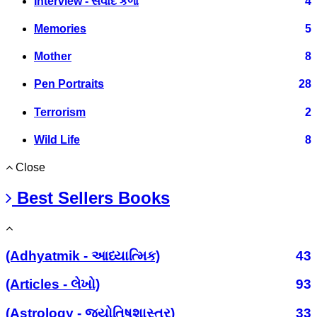
Interview - સંવાદ કળા
4
Memories
5
Mother
8
Pen Portraits
28
Terrorism
2
Wild Life
8
Close
Best Sellers Books
(Adhyatmik - આધ્યાત્મિક)
43
(Articles - લેખો)
93
(Astrology - જ્યોતિષશાસ્ત્ર)
33