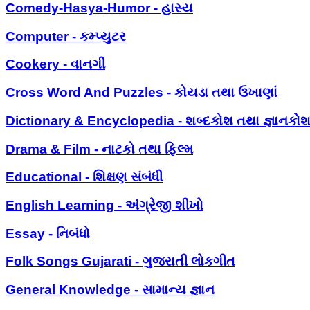
Comedy-Hasya-Humor - હાસ્ય
Computer - કમ્પ્યુટર
Cookery - વાનગી
Cross Word And Puzzles - કોયડા તથા ઉખાણાં
Dictionary & Encyclopedia - શબ્દકોશ તથા જ્ઞાનકો
Drama & Film - નાટકો તથા ફિલ્મ
Educational - શિક્ષણ સંબંધી
English Learning - અંગ્રેજી શીખો
Essay - નિબંધો
Folk Songs Gujarati - ગુજરાતી લોકગીત
General Knowledge - સામાન્ય જ્ઞાન