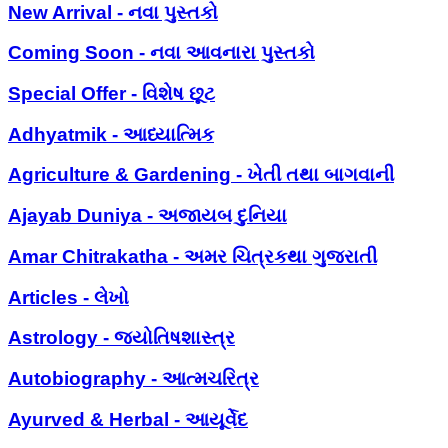
New Arrival - નવા પુસ્તકો
Coming Soon - નવા આવનારા પુસ્તકો
Special Offer - વિશેષ છૂટ
Adhyatmik - આધ્યાત્મિક
Agriculture & Gardening - ખેતી તથા બાગવાની
Ajayab Duniya - અજાયબ દુનિયા
Amar Chitrakatha - અમર ચિત્રકથા ગુજરાતી
Articles - લેખો
Astrology - જ્યોતિષશાસ્ત્ર
Autobiography - આત્મચરિત્ર
Ayurved & Herbal - આયૂર્વેદ