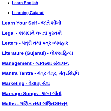
Learn English
Learning Gujarati
Learn Your Self - જાતે શીખો
Legal - કાયદાને લગતા પુસ્તકો
Letters - પત્રો તથા પત્ર વ્યવહાર
Literature (Gujarati) - લોકસાહિત્ય
Management - વ્યવસ્થા સંચાલન
Mantra Tantra - મંત્ર તંત્ર, મંત્રસિદ્ધિ
Marketing - વેચાણ સેવા
Marriage Songs - લગ્ન ગીતો
Maths - ગણિત તથા ગણિતશાસ્ત્ર