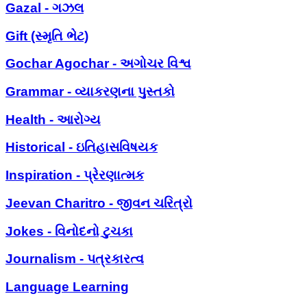
Gazal - ગઝલ
Gift (સ્મૃતિ ભેટ)
Gochar Agochar - અગોચર વિશ્વ
Grammar - વ્યાકરણના પુસ્તકો
Health - આરોગ્ય
Historical - ઇતિહાસવિષયક
Inspiration - પ્રેરણાત્મક
Jeevan Charitro - જીવન ચરિત્રો
Jokes - વિનોદનો ટુચકા
Journalism - પત્રકારત્વ
Language Learning