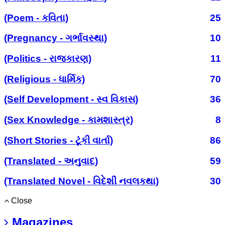
(Poem - કવિતા)
25
(Pregnancy - ગર્ભાવસ્થા)
10
(Politics - રાજકારણ)
11
(Religious - ધાર્મિક)
70
(Self Development - સ્વ વિકાસ)
36
(Sex Knowledge - કામશાસ્ત્ર)
8
(Short Stories - ટૂંકી વાર્તા)
86
(Translated - અનુવાદ)
59
(Translated Novel - વિદેશી નવલકથા)
30
Close
Magazines