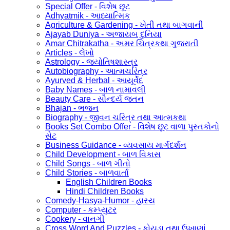
Special Offer - વિશેષ છૂટ
Adhyatmik - આધ્યાત્મિક
Agriculture & Gardening - ખેતી તથા બાગવાની
Ajayab Duniya - અજાયબ દુનિયા
Amar Chitrakatha - અમર ચિત્રકથા ગુજરાતી
Articles - લેખો
Astrology - જ્યોતિષશાસ્ત્ર
Autobiography - આત્મચરિત્ર
Ayurved & Herbal - આયૂર્વેદ
Baby Names - બાળ નામાવલી
Beauty Care - સૌન્દર્ય જતન
Bhajan - ભજન
Biography - જીવન ચરિત્ર તથા આત્મકથા
Books Set Combo Offer - વિશેષ છૂટ વાળા પુસ્તકોનો
સેટ
Business Guidance - વ્યવસાય માર્ગદર્શન
Child Development - બાળ વિકાસ
Child Songs - બાળ ગીતો
Child Stories - બાળવાર્તા
English Children Books
Hindi Children Books
Comedy-Hasya-Humor - હાસ્ય
Computer - કમ્પ્યુટર
Cookery - વાનગી
Cross Word And Puzzles - કોયડા તથા ઉખાણાં