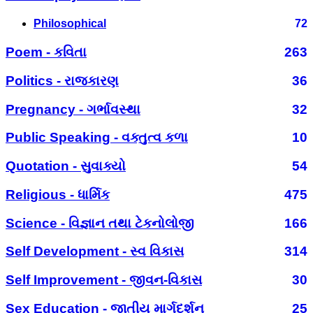
Philosophical
72
Poem - કવિતા
263
Politics - રાજકારણ
36
Pregnancy - ગર્ભાવસ્થા
32
Public Speaking - વક્તુત્વ કળા
10
Quotation - સુવાક્યો
54
Religious - ધાર્મિક
475
Science - વિજ્ઞાન તથા ટેકનોલોજી
166
Self Development - સ્વ વિકાસ
314
Self Improvement - જીવન-વિકાસ
30
Sex Education - જાતીય માર્ગદર્શન
25