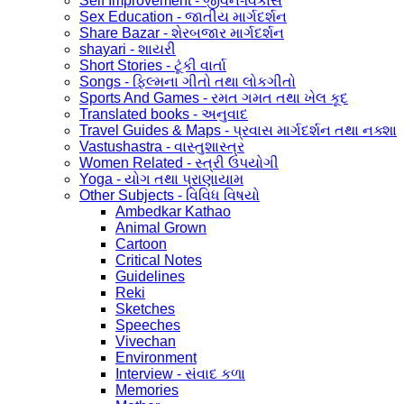
Self Improvement - જીવન-વિકાસ
Sex Education - જાતીય માર્ગદર્શન
Share Bazar - શેરબજાર માર્ગદર્શન
shayari - શાયરી
Short Stories - ટૂંકી વાર્તા
Songs - ફિલ્મના ગીતો તથા લોકગીતો
Sports And Games - રમત ગમત તથા ખેલ કૂદ
Translated books - અનુવાદ
Travel Guides & Maps - પ્રવાસ માર્ગદર્શન તથા નક્શા
Vastushastra - વાસ્તુશાસ્ત્ર
Women Related - સ્ત્રી ઉપયોગી
Yoga - યોગ તથા પ્રાણાયામ
Other Subjects - વિવિધ વિષયો
Ambedkar Kathao
Animal Grown
Cartoon
Critical Notes
Guidelines
Reki
Sketches
Speeches
Vivechan
Environment
Interview - સંવાદ કળા
Memories