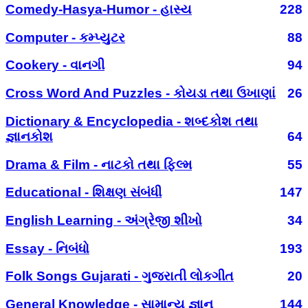
Comedy-Hasya-Humor - હાસ્ય
228
Computer - કમ્પ્યુટર
88
Cookery - વાનગી
94
Cross Word And Puzzles - કોયડા તથા ઉખાણાં
26
Dictionary & Encyclopedia - શબ્દકોશ તથા
જ્ઞાનકોશ
64
Drama & Film - નાટકો તથા ફિલ્મ
55
Educational - શિક્ષણ સંબંધી
147
English Learning - અંગ્રેજી શીખો
34
Essay - નિબંધો
193
Folk Songs Gujarati - ગુજરાતી લોકગીત
20
General Knowledge - સામાન્ય જ્ઞાન
144