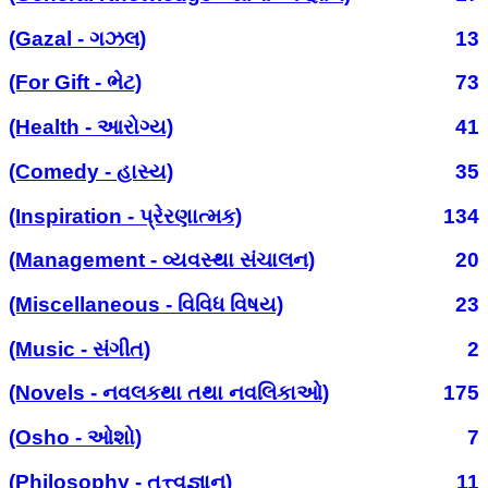
(Gazal - ગઝલ)
13
(For Gift - ભેટ)
73
(Health - આરોગ્ય)
41
(Comedy - હાસ્ય)
35
(Inspiration - પ્રેરણાત્મક)
134
(Management - વ્યવસ્થા સંચાલન)
20
(Miscellaneous - વિવિધ વિષય)
23
(Music - સંગીત)
2
(Novels - નવલકથા તથા નવલિકાઓ)
175
(Osho - ઓશો)
7
(Philosophy - તત્ત્વજ્ઞાન)
11