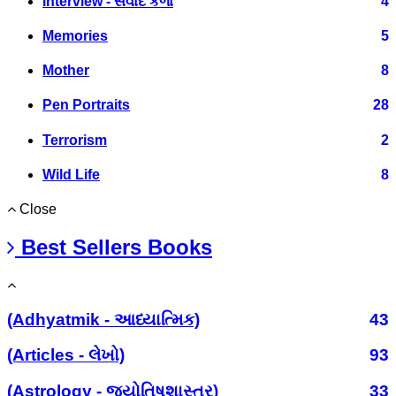
Interview - સંવાદ કળા
4
Memories
5
Mother
8
Pen Portraits
28
Terrorism
2
Wild Life
8
Close
Best Sellers Books
(Adhyatmik - આધ્યાત્મિક)
43
(Articles - લેખો)
93
(Astrology - જ્યોતિષશાસ્ત્ર)
33