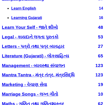
Learn English
14
Learning Gujarati
16
Learn Your Self - જાતે શીખો
48
Legal - કાયદાને લગતા પુસ્તકો
53
Letters - પત્રો તથા પત્ર વ્યવહાર
27
Literature (Gujarati) - લોકસાહિત્ય
65
Management - વ્યવસ્થા સંચાલન
123
Mantra Tantra - મંત્ર તંત્ર, મંત્રસિદ્ધિ
123
Marketing - વેચાણ સેવા
19
Marriage Songs - લગ્ન ગીતો
10
Maths - ગણિત તથા ગણિતશાસ્ત્ર
62