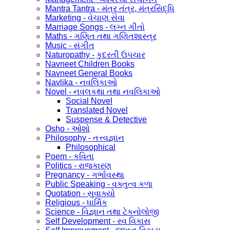
Mantra Tantra - મંત્ર તંત્ર, મંત્રસિદ્ધિ
Marketing - વેચાણ સેવા
Marriage Songs - લગ્ન ગીતો
Maths - ગણિત તથા ગણિતશાસ્ત્ર
Music - સંગીત
Naturopathy - કુદરતી ઉપચાર
Navneet Children Books
Navneet General Books
Navlika - નવલિકાઓ
Novel - નવલકથા તથા નવલિકાઓ
Social Novel
Translated Novel
Suspense & Detective
Osho - ઓશો
Philosophy - તત્ત્વજ્ઞાન
Philosophical
Poem - કવિતા
Politics - રાજકારણ
Pregnancy - ગર્ભાવસ્થા
Public Speaking - વક્તુત્વ કળા
Quotation - સુવાક્યો
Religious - ધાર્મિક
Science - વિજ્ઞાન તથા ટેકનોલોજી
Self Development - સ્વ વિકાસ