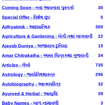
Coming Soon - નવા આવનારા પુસ્તકો
30
Special Offer - વિશેષ છૂટ
5
Adhyatmik - આધ્યાત્મિક
300
Agriculture & Gardening - ખેતી તથા બાગવાની
22
Ajayab Duniya - અજાયબ દુનિયા
15
Amar Chitrakatha - અમર ચિત્રકથા ગુજરાતી
34
Articles - લેખો
735
Astrology - જ્યોતિષશાસ્ત્ર
296
Autobiography - આત્મચરિત્ર
32
Ayurved & Herbal - આયૂર્વેદ
39
Baby Names - બાળ નામાવલી
3