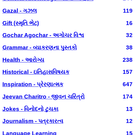
Gazal - ગઝલ
119
Gift (સ્મૃતિ ભેટ)
16
Gochar Agochar - અગોચર વિશ્વ
32
Grammar - વ્યાકરણના પુસ્તકો
38
Health - આરોગ્ય
238
Historical - ઇતિહાસવિષયક
157
Inspiration - પ્રેરણાત્મક
647
Jeevan Charitro - જીવન ચરિત્રો
174
Jokes - વિનોદનો ટુચકા
13
Journalism - પત્રકારત્વ
12
Language Learning
15