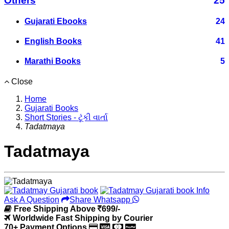
Others
25
Gujarati Ebooks
24
English Books
41
Marathi Books
5
Close
Home
Gujarati Books
Short Stories - ટૂંકી વાર્તા
Tadatmaya
Tadatmaya
Ask A Question
Share Whatsapp
Free Shipping Above
699/-
Worldwide Fast Shipping by Courier
70+ Payment Options