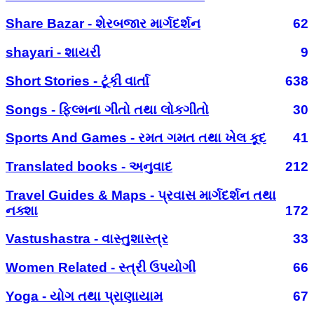
Share Bazar - શેરબજાર માર્ગદર્શન
62
shayari - શાયરી
9
Short Stories - ટૂંકી વાર્તા
638
Songs - ફિલ્મના ગીતો તથા લોકગીતો
30
Sports And Games - રમત ગમત તથા ખેલ કૂદ
41
Translated books - અનુવાદ
212
Travel Guides & Maps - પ્રવાસ માર્ગદર્શન તથા
નક્શા
172
Vastushastra - વાસ્તુશાસ્ત્ર
33
Women Related - સ્ત્રી ઉપયોગી
66
Yoga - યોગ તથા પ્રાણાયામ
67