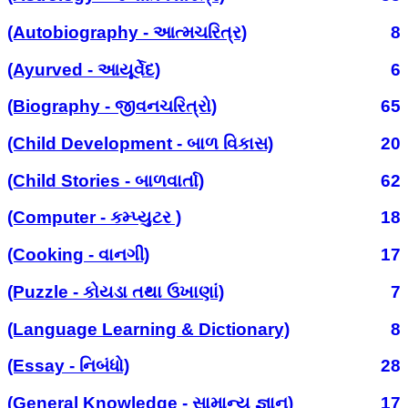
(Autobiography - આત્મચરિત્ર)
8
(Ayurved - આયૂર્વેદ)
6
(Biography - જીવનચરિત્રો)
65
(Child Development - બાળ વિકાસ)
20
(Child Stories - બાળવાર્તા)
62
(Computer - કમ્પ્યુટર )
18
(Cooking - વાનગી)
17
(Puzzle - કોયડા તથા ઉખાણાં)
7
(Language Learning & Dictionary)
8
(Essay - નિબંધો)
28
(General Knowledge - સામાન્ય જ્ઞાન)
17