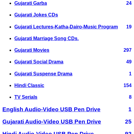
Gujarati Garba
24
Gujarati Jokes CDs
Gujarati Lectures-Katha-Dairo-Music Program
19
Gujarati Marriage Song CDs.
Gujarati Movies
297
Gujarati Social Drama
49
Gujarati Suspense Drama
1
Hindi Classic
154
TV Serials
8
English Audio-Video USB Pen Drive
1
Gujarati Audio-Video USB Pen Drive
25
Hindi Audio-Video USB Pen Drive
92