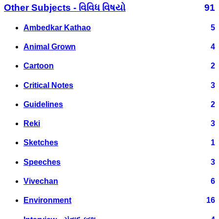
Other Subjects - વિવિધ વિષયો
91
Ambedkar Kathao
5
Animal Grown
4
Cartoon
2
Critical Notes
3
Guidelines
2
Reki
3
Sketches
1
Speeches
3
Vivechan
6
Environment
16