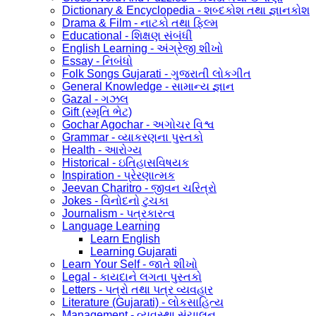
Dictionary & Encyclopedia - શબ્દકોશ તથા જ્ઞાનકોશ
Drama & Film - નાટકો તથા ફિલ્મ
Educational - શિક્ષણ સંબંધી
English Learning - અંગ્રેજી શીખો
Essay - નિબંધો
Folk Songs Gujarati - ગુજરાતી લોકગીત
General Knowledge - સામાન્ય જ્ઞાન
Gazal - ગઝલ
Gift (સ્મૃતિ ભેટ)
Gochar Agochar - અગોચર વિશ્વ
Grammar - વ્યાકરણના પુસ્તકો
Health - આરોગ્ય
Historical - ઇતિહાસવિષયક
Inspiration - પ્રેરણાત્મક
Jeevan Charitro - જીવન ચરિત્રો
Jokes - વિનોદનો ટુચકા
Journalism - પત્રકારત્વ
Language Learning
Learn English
Learning Gujarati
Learn Your Self - જાતે શીખો
Legal - કાયદાને લગતા પુસ્તકો
Letters - પત્રો તથા પત્ર વ્યવહાર
Literature (Gujarati) - લોકસાહિત્ય
Management - વ્યવસ્થા સંચાલન