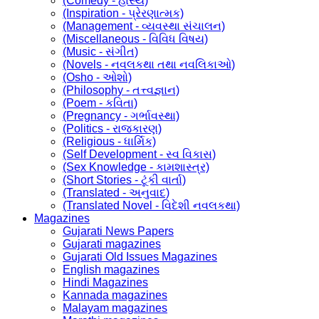
(Comedy - હાસ્ય)
(Inspiration - પ્રેરણાત્મક)
(Management - વ્યવસ્થા સંચાલન)
(Miscellaneous - વિવિધ વિષય)
(Music - સંગીત)
(Novels - નવલકથા તથા નવલિકાઓ)
(Osho - ઓશો)
(Philosophy - તત્ત્વજ્ઞાન)
(Poem - કવિતા)
(Pregnancy - ગર્ભાવસ્થા)
(Politics - રાજકારણ)
(Religious - ધાર્મિક)
(Self Development - સ્વ વિકાસ)
(Sex Knowledge - કામશાસ્ત્ર)
(Short Stories - ટૂંકી વાર્તા)
(Translated - અનુવાદ)
(Translated Novel - વિદેશી નવલકથા)
Magazines
Gujarati News Papers
Gujarati magazines
Gujarati Old Issues Magazines
English magazines
Hindi Magazines
Kannada magazines
Malayam magazines