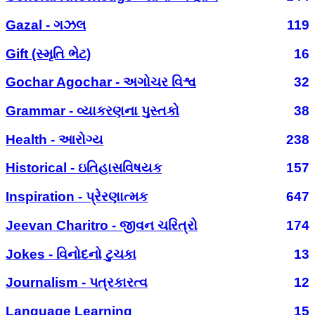
Gazal - ગઝલ
119
Gift (સ્મૃતિ ભેટ)
16
Gochar Agochar - અગોચર વિશ્વ
32
Grammar - વ્યાકરણના પુસ્તકો
38
Health - આરોગ્ય
238
Historical - ઇતિહાસવિષયક
157
Inspiration - પ્રેરણાત્મક
647
Jeevan Charitro - જીવન ચરિત્રો
174
Jokes - વિનોદનો ટુચકા
13
Journalism - પત્રકારત્વ
12
Language Learning
15