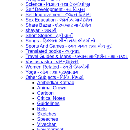
Science - વિજ્ઞાન તથા ટેકનોલોજી
Self Development - સ્વ વિકાસ
Self Improvement - જીવન-વિકાસ
Sex Education - જાતીય માર્ગદર્શન
Share Bazar - શેરબજાર માર્ગદર્શન
shayari - શાયરી
Short Stories - ટૂંકી વાર્તા
Songs - ફિલ્મના ગીતો તથા લોકગીતો
Sports And Games - રમત ગમત તથા ખેલ કૂદ
Translated books - અનુવાદ
Travel Guides & Maps - પ્રવાસ માર્ગદર્શન તથા નક્શા
Vastushastra - વાસ્તુશાસ્ત્ર
Women Related - સ્ત્રી ઉપયોગી
Yoga - યોગ તથા પ્રાણાયામ
Other Subjects - વિવિધ વિષયો
Ambedkar Kathao
Animal Grown
Cartoon
Critical Notes
Guidelines
Reki
Sketches
Speeches
Vivechan
Environment