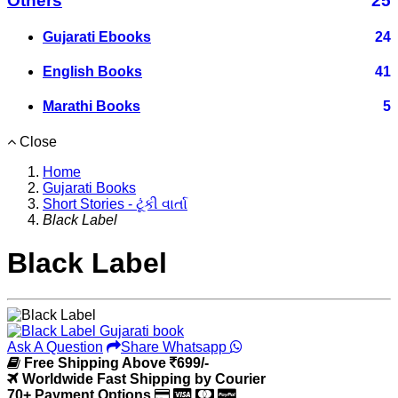
Others
25
Gujarati Ebooks
24
English Books
41
Marathi Books
5
Close
Home
Gujarati Books
Short Stories - ટૂંકી વાર્તા
Black Label
Black Label
Ask A Question
Share Whatsapp
Free Shipping Above
699/-
Worldwide Fast Shipping by Courier
70+ Payment Options