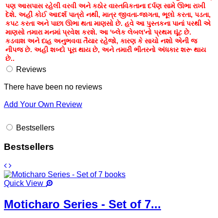
પણ આસપાસ રહેલી વરવી અને કઠોર વાસ્તવિકતાના દર્પણ સામે ઊભા રાખી
દેશે. અહીં કોઈ આદર્શ પાત્રો નથી, માત્ર જીવતા-જાગતા, ભૂલો કરતા, પડતા,
કપટ કરતા અને પાછા ઊભા થતા માણસો છે. હવે આ પુસ્તકના પાનાં પરથી એ
માણસો તમારા મનમાં પ્રવેશ કરશે. આ 'બ્લેક લેબલ'નો પ્રથમ ઘૂંટ છે.
કડવાશ અને દાહ અનુભવવા તૈયાર રહેજો, કારણ કે સાચો નશો એની જ
નીપજ છે. અહી શબ્દો પૂરા થાય છે, અને તમારી ભીતરનો અંધકાર શરૂ થાય
છે..
Reviews
There have been no reviews
Add Your Own Review
Bestsellers
Bestsellers
Quick View
Moticharo Series - Set of 7...