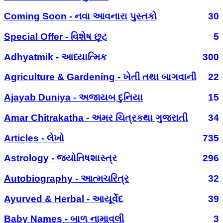
Coming Soon - નવા આવનારા પુસ્તકો
30
Special Offer - વિશેષ છૂટ
5
Adhyatmik - આધ્યાત્મિક
300
Agriculture & Gardening - ખેતી તથા બાગવાની
22
Ajayab Duniya - અજાયબ દુનિયા
15
Amar Chitrakatha - અમર ચિત્રકથા ગુજરાતી
34
Articles - લેખો
735
Astrology - જ્યોતિષશાસ્ત્ર
296
Autobiography - આત્મચરિત્ર
32
Ayurved & Herbal - આયૂર્વેદ
39
Baby Names - બાળ નામાવલી
3