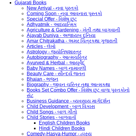
Gujarati Books
New Arrival - નવા પુસ્તકો
Coming Soon - નવા આવનારા પુસ્તકો
Special Offer - વિશેષ છૂટ
Adhyatmik - આધ્યાત્મિક
Agriculture & Gardening - ખેતી તથા બાગવાની
Ajayab Duniya - અજાયબ દુનિયા
Amar Chitrakatha - અમર ચિત્રકથા ગુજરાતી
Articles - લેખો
Astrology - જ્યોતિષશાસ્ત્ર
Autobiography - આત્મચરિત્ર
Ayurved & Herbal - આયૂર્વેદ
Baby Names - બાળ નામાવલી
Beauty Care - સૌન્દર્ય જતન
Bhajan - ભજન
Biography - જીવન ચરિત્ર તથા આત્મકથા
Books Set Combo Offer - વિશેષ છૂટ વાળા પુસ્તકોનો
સેટ
Business Guidance - વ્યવસાય માર્ગદર્શન
Child Development - બાળ વિકાસ
Child Songs - બાળ ગીતો
Child Stories - બાળવાર્તા
English Children Books
Hindi Children Books
Comedy-Hasya-Humor - હાસ્ય