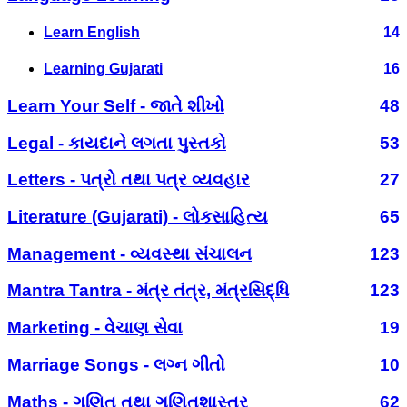
Learn English
14
Learning Gujarati
16
Learn Your Self - જાતે શીખો
48
Legal - કાયદાને લગતા પુસ્તકો
53
Letters - પત્રો તથા પત્ર વ્યવહાર
27
Literature (Gujarati) - લોકસાહિત્ય
65
Management - વ્યવસ્થા સંચાલન
123
Mantra Tantra - મંત્ર તંત્ર, મંત્રસિદ્ધિ
123
Marketing - વેચાણ સેવા
19
Marriage Songs - લગ્ન ગીતો
10
Maths - ગણિત તથા ગણિતશાસ્ત્ર
62