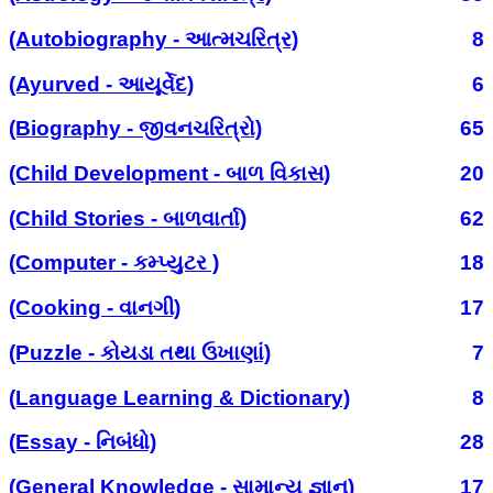
(Autobiography - આત્મચરિત્ર)
8
(Ayurved - આયૂર્વેદ)
6
(Biography - જીવનચરિત્રો)
65
(Child Development - બાળ વિકાસ)
20
(Child Stories - બાળવાર્તા)
62
(Computer - કમ્પ્યુટર )
18
(Cooking - વાનગી)
17
(Puzzle - કોયડા તથા ઉખાણાં)
7
(Language Learning & Dictionary)
8
(Essay - નિબંધો)
28
(General Knowledge - સામાન્ય જ્ઞાન)
17