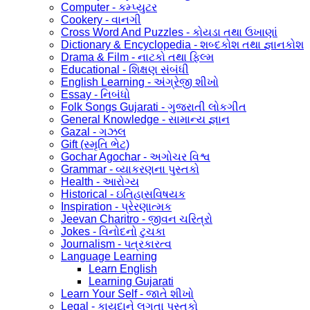
Computer - કમ્પ્યુટર
Cookery - વાનગી
Cross Word And Puzzles - કોયડા તથા ઉખાણાં
Dictionary & Encyclopedia - શબ્દકોશ તથા જ્ઞાનકોશ
Drama & Film - નાટકો તથા ફિલ્મ
Educational - શિક્ષણ સંબંધી
English Learning - અંગ્રેજી શીખો
Essay - નિબંધો
Folk Songs Gujarati - ગુજરાતી લોકગીત
General Knowledge - સામાન્ય જ્ઞાન
Gazal - ગઝલ
Gift (સ્મૃતિ ભેટ)
Gochar Agochar - અગોચર વિશ્વ
Grammar - વ્યાકરણના પુસ્તકો
Health - આરોગ્ય
Historical - ઇતિહાસવિષયક
Inspiration - પ્રેરણાત્મક
Jeevan Charitro - જીવન ચરિત્રો
Jokes - વિનોદનો ટુચકા
Journalism - પત્રકારત્વ
Language Learning
Learn English
Learning Gujarati
Learn Your Self - જાતે શીખો
Legal - કાયદાને લગતા પુસ્તકો