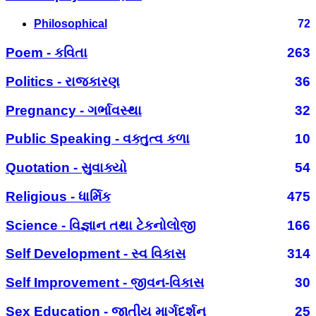
Philosophical
72
Poem - કવિતા
263
Politics - રાજકારણ
36
Pregnancy - ગર્ભાવસ્થા
32
Public Speaking - વક્તુત્વ કળા
10
Quotation - સુવાક્યો
54
Religious - ધાર્મિક
475
Science - વિજ્ઞાન તથા ટેકનોલોજી
166
Self Development - સ્વ વિકાસ
314
Self Improvement - જીવન-વિકાસ
30
Sex Education - જાતીય માર્ગદર્શન
25