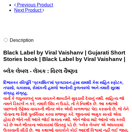
Previous Product
Next Product
Description
Black Label by Viral Vaishanv | Gujarati Short
Stories book | Black Label by Viral Vaishanv |
બ્લેક લેબલ - લેખક : વિરલ વૈષ્ણવ
દિભાસ્કર રવિપૂર્તિ ‘પ્રકાશિત’માં પ્રગટાવન હંસા રામશી કેસ સહિત સ્ફોટક,
તપાસો, ચકાસવા, રોમાંકની હમલો અનોખી કુલનવલો અને તમારી સુરક્ષા
સંગ્રહ સંગ્રહ.
વાર્તા કે લઘુનવલનું કામ વાચકને થાબડીને સુવડાવી દેવાનું નથી. સાહિત્ય જો
તમને ડિસ્ટર્બ ન કરે, તમારી ઊંઘ ન ઉડાડે, તો તે નિરર્થક છે. આ કથાઓ
પાછળનો ઉદ્દેશ્ય વાચકની ભીતર એક એવી ખળભળાટ પેદા કરવાનો છે, જે તેને
પોતાના જ વિશે પુનર્વિચાર કરવા મજબૂર કરે. જીવનમાં અમુક સત્યો એવા
હોય છે જેને નરી આંખે જોઈ શકાતા નથી. એને જોવા માટે આંખો બંધ કરવી
પડે છે અને ભીતરના અંધકારમાં ઊતરવું પડે છે. 'બ્લેક લેબલ' એ અંધકારમાં
ઉતરવાની સીડી છે. આ કથાઓ વાચકોને કોઈ આદર્શ વિશ્વમાં નહીં લઈ જાય,