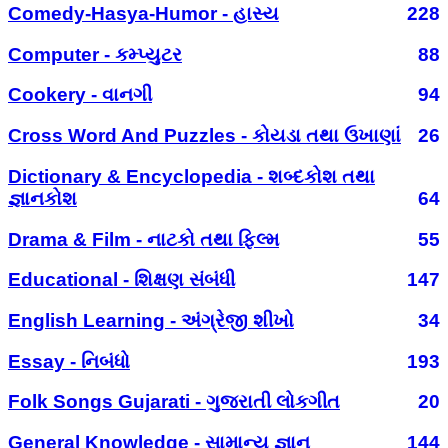
Comedy-Hasya-Humor - હાસ્ય
228
Computer - કમ્પ્યુટર
88
Cookery - વાનગી
94
Cross Word And Puzzles - કોયડા તથા ઉખાણાં
26
Dictionary & Encyclopedia - શબ્દકોશ તથા
જ્ઞાનકોશ
64
Drama & Film - નાટકો તથા ફિલ્મ
55
Educational - શિક્ષણ સંબંધી
147
English Learning - અંગ્રેજી શીખો
34
Essay - નિબંધો
193
Folk Songs Gujarati - ગુજરાતી લોકગીત
20
General Knowledge - સામાન્ય જ્ઞાન
144