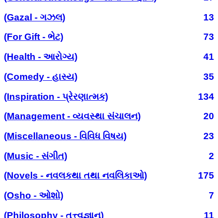
(Gazal - ગઝલ)
13
(For Gift - ભેટ)
73
(Health - આરોગ્ય)
41
(Comedy - હાસ્ય)
35
(Inspiration - પ્રેરણાત્મક)
134
(Management - વ્યવસ્થા સંચાલન)
20
(Miscellaneous - વિવિધ વિષય)
23
(Music - સંગીત)
2
(Novels - નવલકથા તથા નવલિકાઓ)
175
(Osho - ઓશો)
7
(Philosophy - તત્ત્વજ્ઞાન)
11