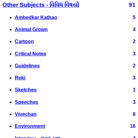
Other Subjects - વિવિધ વિષયો
91
Ambedkar Kathao
5
Animal Grown
4
Cartoon
2
Critical Notes
3
Guidelines
2
Reki
3
Sketches
1
Speeches
3
Vivechan
6
Environment
16