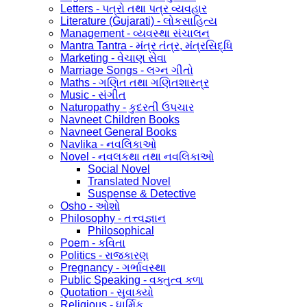
Letters - પત્રો તથા પત્ર વ્યવહાર
Literature (Gujarati) - લોકસાહિત્ય
Management - વ્યવસ્થા સંચાલન
Mantra Tantra - મંત્ર તંત્ર, મંત્રસિદ્ધિ
Marketing - વેચાણ સેવા
Marriage Songs - લગ્ન ગીતો
Maths - ગણિત તથા ગણિતશાસ્ત્ર
Music - સંગીત
Naturopathy - કુદરતી ઉપચાર
Navneet Children Books
Navneet General Books
Navlika - નવલિકાઓ
Novel - નવલકથા તથા નવલિકાઓ
Social Novel
Translated Novel
Suspense & Detective
Osho - ઓશો
Philosophy - તત્ત્વજ્ઞાન
Philosophical
Poem - કવિતા
Politics - રાજકારણ
Pregnancy - ગર્ભાવસ્થા
Public Speaking - વક્તુત્વ કળા
Quotation - સુવાક્યો
Religious - ધાર્મિક