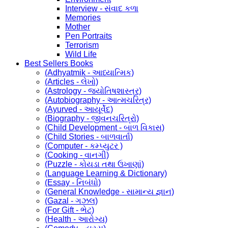
Interview - સંવાદ કળા
Memories
Mother
Pen Portraits
Terrorism
Wild Life
Best Sellers Books
(Adhyatmik - આધ્યાત્મિક)
(Articles - લેખો)
(Astrology - જ્યોતિષશાસ્ત્ર)
(Autobiography - આત્મચરિત્ર)
(Ayurved - આયૂર્વેદ)
(Biography - જીવનચરિત્રો)
(Child Development - બાળ વિકાસ)
(Child Stories - બાળવાર્તા)
(Computer - કમ્પ્યુટર )
(Cooking - વાનગી)
(Puzzle - કોયડા તથા ઉખાણાં)
(Language Learning & Dictionary)
(Essay - નિબંધો)
(General Knowledge - સામાન્ય જ્ઞાન)
(Gazal - ગઝલ)
(For Gift - ભેટ)
(Health - આરોગ્ય)