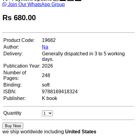
Join Our WhatsApp Group
Rs
680.00
Product Code:
19682
Author:
Na
Delivery:
Generally dispatched in 3 to 5 working
days.
Publication Year:
2026
Number of
248
Pages:
Binding:
soft
ISBN:
9788169418324
Publisher:
K book
Quantity
Buy Now
we ship worldwide including
United States