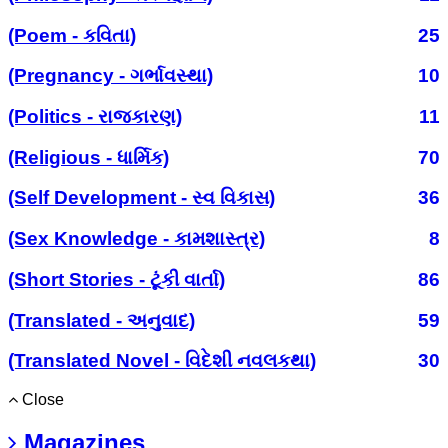
(Poem - કવિતા)
25
(Pregnancy - ગર્ભાવસ્થા)
10
(Politics - રાજકારણ)
11
(Religious - ધાર્મિક)
70
(Self Development - સ્વ વિકાસ)
36
(Sex Knowledge - કામશાસ્ત્ર)
8
(Short Stories - ટૂંકી વાર્તા)
86
(Translated - અનુવાદ)
59
(Translated Novel - વિદેશી નવલકથા)
30
Close
Magazines