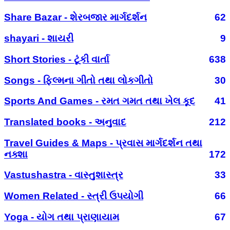
Share Bazar - શેરબજાર માર્ગદર્શન
62
shayari - શાયરી
9
Short Stories - ટૂંકી વાર્તા
638
Songs - ફિલ્મના ગીતો તથા લોકગીતો
30
Sports And Games - રમત ગમત તથા ખેલ કૂદ
41
Translated books - અનુવાદ
212
Travel Guides & Maps - પ્રવાસ માર્ગદર્શન તથા
નક્શા
172
Vastushastra - વાસ્તુશાસ્ત્ર
33
Women Related - સ્ત્રી ઉપયોગી
66
Yoga - યોગ તથા પ્રાણાયામ
67