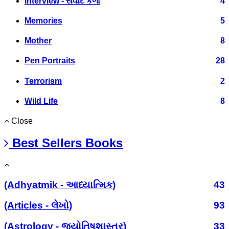
Interview - સંવાદ કળા
4
Memories
5
Mother
8
Pen Portraits
28
Terrorism
2
Wild Life
8
Close
Best Sellers Books
(Adhyatmik - આધ્યાત્મિક)
43
(Articles - લેખો)
93
(Astrology - જ્યોતિષશાસ્ત્ર)
33