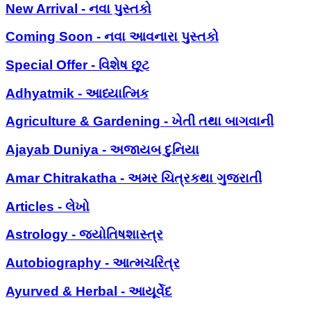
New Arrival - નવા પુસ્તકો
Coming Soon - નવા આવનારા પુસ્તકો
Special Offer - વિશેષ છૂટ
Adhyatmik - આધ્યાત્મિક
Agriculture & Gardening - ખેતી તથા બાગવાની
Ajayab Duniya - અજાયબ દુનિયા
Amar Chitrakatha - અમર ચિત્રકથા ગુજરાતી
Articles - લેખો
Astrology - જ્યોતિષશાસ્ત્ર
Autobiography - આત્મચરિત્ર
Ayurved & Herbal - આયૂર્વેદ