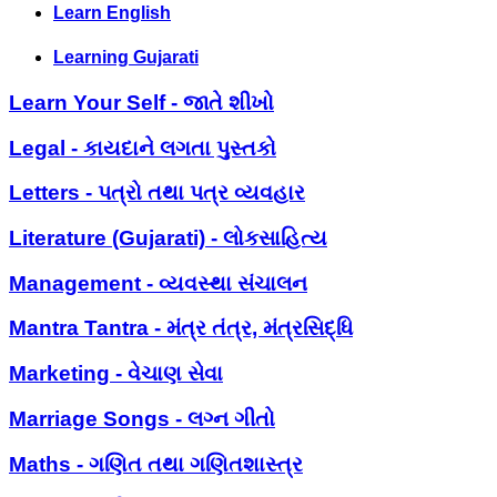
Learn English
Learning Gujarati
Learn Your Self - જાતે શીખો
Legal - કાયદાને લગતા પુસ્તકો
Letters - પત્રો તથા પત્ર વ્યવહાર
Literature (Gujarati) - લોકસાહિત્ય
Management - વ્યવસ્થા સંચાલન
Mantra Tantra - મંત્ર તંત્ર, મંત્રસિદ્ધિ
Marketing - વેચાણ સેવા
Marriage Songs - લગ્ન ગીતો
Maths - ગણિત તથા ગણિતશાસ્ત્ર