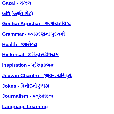
Gazal - ગઝલ
Gift (સ્મૃતિ ભેટ)
Gochar Agochar - અગોચર વિશ્વ
Grammar - વ્યાકરણના પુસ્તકો
Health - આરોગ્ય
Historical - ઇતિહાસવિષયક
Inspiration - પ્રેરણાત્મક
Jeevan Charitro - જીવન ચરિત્રો
Jokes - વિનોદનો ટુચકા
Journalism - પત્રકારત્વ
Language Learning