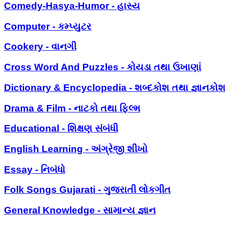
Comedy-Hasya-Humor - હાસ્ય
Computer - કમ્પ્યુટર
Cookery - વાનગી
Cross Word And Puzzles - કોયડા તથા ઉખાણાં
Dictionary & Encyclopedia - શબ્દકોશ તથા જ્ઞાનકો
Drama & Film - નાટકો તથા ફિલ્મ
Educational - શિક્ષણ સંબંધી
English Learning - અંગ્રેજી શીખો
Essay - નિબંધો
Folk Songs Gujarati - ગુજરાતી લોકગીત
General Knowledge - સામાન્ય જ્ઞાન