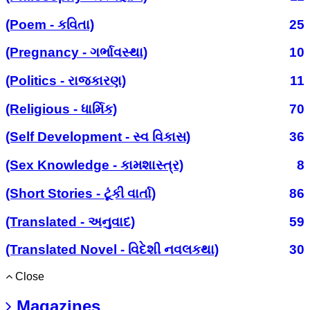
(Poem - કવિતા)
25
(Pregnancy - ગર્ભાવસ્થા)
10
(Politics - રાજકારણ)
11
(Religious - ધાર્મિક)
70
(Self Development - સ્વ વિકાસ)
36
(Sex Knowledge - કામશાસ્ત્ર)
8
(Short Stories - ટૂંકી વાર્તા)
86
(Translated - અનુવાદ)
59
(Translated Novel - વિદેશી નવલકથા)
30
Close
Magazines