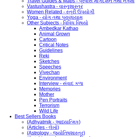
Travel Guides & Maps - પ્રવાસ માર્ગદર્શન તથા નક્શા
Vastushastra - વાસ્તુશાસ્ત્ર
Women Related - સ્ત્રી ઉપયોગી
Yoga - યોગ તથા પ્રાણાયામ
Other Subjects - વિવિધ વિષયો
Ambedkar Kathao
Animal Grown
Cartoon
Critical Notes
Guidelines
Reki
Sketches
Speeches
Vivechan
Environment
Interview - સંવાદ કળા
Memories
Mother
Pen Portraits
Terrorism
Wild Life
Best Sellers Books
(Adhyatmik - આધ્યાત્મિક)
(Articles - લેખો)
(Astrology - જ્યોતિષશાસ્ત્ર)