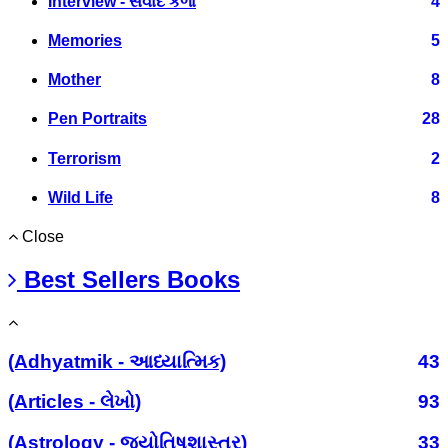
Interview - સંવાદ કળા
4
Memories
5
Mother
8
Pen Portraits
28
Terrorism
2
Wild Life
8
Close
Best Sellers Books
(Adhyatmik - આધ્યાત્મિક)
43
(Articles - લેખો)
93
(Astrology - જ્યોતિષશાસ્ત્ર)
33