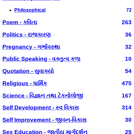
Philosophical
72
Poem - કવિતા
263
Politics - રાજકારણ
36
Pregnancy - ગર્ભાવસ્થા
32
Public Speaking - વક્તુત્વ કળા
10
Quotation - સુવાક્યો
54
Religious - ધાર્મિક
475
Science - વિજ્ઞાન તથા ટેકનોલોજી
167
Self Development - સ્વ વિકાસ
314
Self Improvement - જીવન-વિકાસ
30
Sex Education - જાતીય માર્ગદર્શન
25