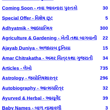
Coming Soon - નવા આવનારા પુસ્તકો
30
Special Offer - વિશેષ છૂટ
5
Adhyatmik - આધ્યાત્મિક
300
Agriculture & Gardening - ખેતી તથા બાગવાની
22
Ajayab Duniya - અજાયબ દુનિયા
15
Amar Chitrakatha - અમર ચિત્રકથા ગુજરાતી
34
Articles - લેખો
735
Astrology - જ્યોતિષશાસ્ત્ર
296
Autobiography - આત્મચરિત્ર
32
Ayurved & Herbal - આયૂર્વેદ
39
Baby Names - બાળ નામાવલી
3