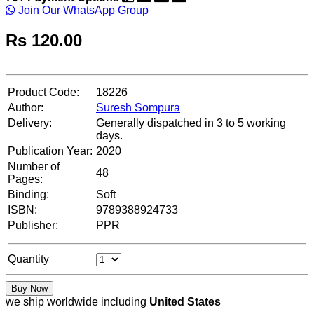
Join Our WhatsApp Group
Rs
120.00
Product Code:
18226
Author:
Suresh Sompura
Delivery:
Generally dispatched in 3 to 5 working
days.
Publication Year:
2020
Number of
48
Pages:
Binding:
Soft
ISBN:
9789388924733
Publisher:
PPR
Quantity
Buy Now
we ship worldwide including
United States