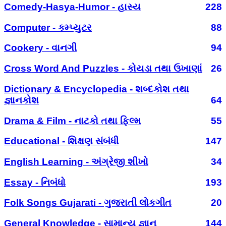
Comedy-Hasya-Humor - હાસ્ય
228
Computer - કમ્પ્યુટર
88
Cookery - વાનગી
94
Cross Word And Puzzles - કોયડા તથા ઉખાણાં
26
Dictionary & Encyclopedia - શબ્દકોશ તથા
જ્ઞાનકોશ
64
Drama & Film - નાટકો તથા ફિલ્મ
55
Educational - શિક્ષણ સંબંધી
147
English Learning - અંગ્રેજી શીખો
34
Essay - નિબંધો
193
Folk Songs Gujarati - ગુજરાતી લોકગીત
20
General Knowledge - સામાન્ય જ્ઞાન
144