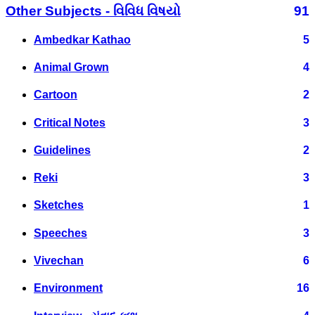
Other Subjects - વિવિધ વિષયો
91
Ambedkar Kathao
5
Animal Grown
4
Cartoon
2
Critical Notes
3
Guidelines
2
Reki
3
Sketches
1
Speeches
3
Vivechan
6
Environment
16