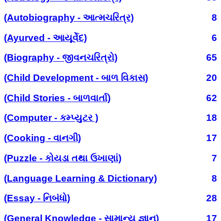
(Autobiography - આત્મચરિત્ર)
8
(Ayurved - આયૂર્વેદ)
6
(Biography - જીવનચરિત્રો)
65
(Child Development - બાળ વિકાસ)
20
(Child Stories - બાળવાર્તા)
62
(Computer - કમ્પ્યુટર )
18
(Cooking - વાનગી)
17
(Puzzle - કોયડા તથા ઉખાણાં)
7
(Language Learning & Dictionary)
8
(Essay - નિબંધો)
28
(General Knowledge - સામાન્ય જ્ઞાન)
17