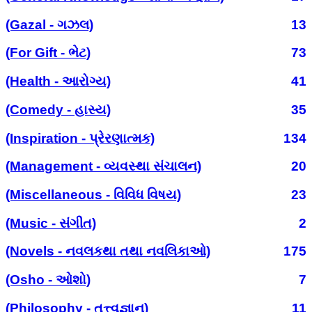
(Gazal - ગઝલ)
13
(For Gift - ભેટ)
73
(Health - આરોગ્ય)
41
(Comedy - હાસ્ય)
35
(Inspiration - પ્રેરણાત્મક)
134
(Management - વ્યવસ્થા સંચાલન)
20
(Miscellaneous - વિવિધ વિષય)
23
(Music - સંગીત)
2
(Novels - નવલકથા તથા નવલિકાઓ)
175
(Osho - ઓશો)
7
(Philosophy - તત્ત્વજ્ઞાન)
11