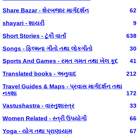
Share Bazar - શેરબજાર માર્ગદર્શન
62
shayari - શાયરી
9
Short Stories - ટૂંકી વાર્તા
638
Songs - ફિલ્મના ગીતો તથા લોકગીતો
30
Sports And Games - રમત ગમત તથા ખેલ કૂદ
41
Translated books - અનુવાદ
212
Travel Guides & Maps - પ્રવાસ માર્ગદર્શન તથા
નક્શા
172
Vastushastra - વાસ્તુશાસ્ત્ર
33
Women Related - સ્ત્રી ઉપયોગી
66
Yoga - યોગ તથા પ્રાણાયામ
67