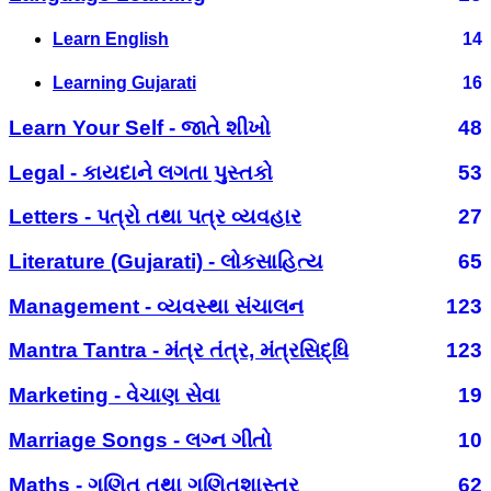
Learn English
14
Learning Gujarati
16
Learn Your Self - જાતે શીખો
48
Legal - કાયદાને લગતા પુસ્તકો
53
Letters - પત્રો તથા પત્ર વ્યવહાર
27
Literature (Gujarati) - લોકસાહિત્ય
65
Management - વ્યવસ્થા સંચાલન
123
Mantra Tantra - મંત્ર તંત્ર, મંત્રસિદ્ધિ
123
Marketing - વેચાણ સેવા
19
Marriage Songs - લગ્ન ગીતો
10
Maths - ગણિત તથા ગણિતશાસ્ત્ર
62