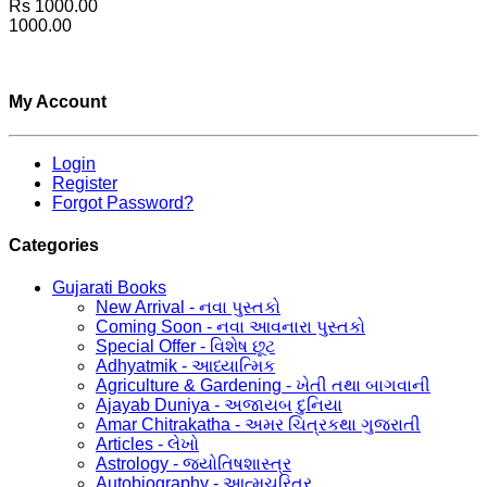
Rs 1000.00
1000.00
My Account
Login
Register
Forgot Password?
Categories
Gujarati Books
New Arrival - નવા પુસ્તકો
Coming Soon - નવા આવનારા પુસ્તકો
Special Offer - વિશેષ છૂટ
Adhyatmik - આધ્યાત્મિક
Agriculture & Gardening - ખેતી તથા બાગવાની
Ajayab Duniya - અજાયબ દુનિયા
Amar Chitrakatha - અમર ચિત્રકથા ગુજરાતી
Articles - લેખો
Astrology - જ્યોતિષશાસ્ત્ર
Autobiography - આત્મચરિત્ર