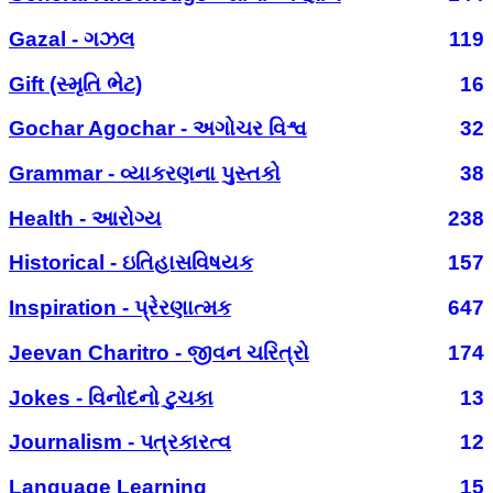
Gazal - ગઝલ
119
Gift (સ્મૃતિ ભેટ)
16
Gochar Agochar - અગોચર વિશ્વ
32
Grammar - વ્યાકરણના પુસ્તકો
38
Health - આરોગ્ય
238
Historical - ઇતિહાસવિષયક
157
Inspiration - પ્રેરણાત્મક
647
Jeevan Charitro - જીવન ચરિત્રો
174
Jokes - વિનોદનો ટુચકા
13
Journalism - પત્રકારત્વ
12
Language Learning
15