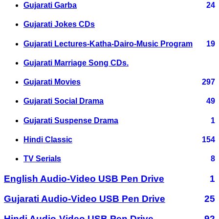
Gujarati Garba
24
Gujarati Jokes CDs
Gujarati Lectures-Katha-Dairo-Music Program
19
Gujarati Marriage Song CDs.
Gujarati Movies
297
Gujarati Social Drama
49
Gujarati Suspense Drama
1
Hindi Classic
154
TV Serials
8
English Audio-Video USB Pen Drive
1
Gujarati Audio-Video USB Pen Drive
25
Hindi Audio-Video USB Pen Drive
92