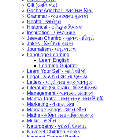
Gift (સ્મૃતિ ભેટ)
Gochar Agochar - અગોચર વિશ્વ
Grammar - વ્યાકરણના પુસ્તકો
Health - આરોગ્ય
Historical - ઇતિહાસવિષયક
Inspiration - પ્રેરણાત્મક
Jeevan Charitro - જીવન ચરિત્રો
Jokes - વિનોદનો ટુચકા
Journalism - પત્રકારત્વ
Language Learning
Learn English
Learning Gujarati
Learn Your Self - જાતે શીખો
Legal - કાયદાને લગતા પુસ્તકો
Letters - પત્રો તથા પત્ર વ્યવહાર
Literature (Gujarati) - લોકસાહિત્ય
Management - વ્યવસ્થા સંચાલન
Mantra Tantra - મંત્ર તંત્ર, મંત્રસિદ્ધિ
Marketing - વેચાણ સેવા
Marriage Songs - લગ્ન ગીતો
Maths - ગણિત તથા ગણિતશાસ્ત્ર
Music - સંગીત
Naturopathy - કુદરતી ઉપચાર
Navneet Children Books