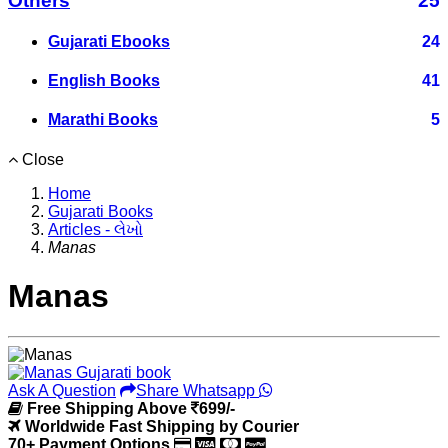
Others
25
Gujarati Ebooks
24
English Books
41
Marathi Books
5
Close
Home
Gujarati Books
Articles - લેખો
Manas
Manas
Ask A Question
Share Whatsapp
Free Shipping Above
699/-
Worldwide Fast Shipping by Courier
70+ Payment Options