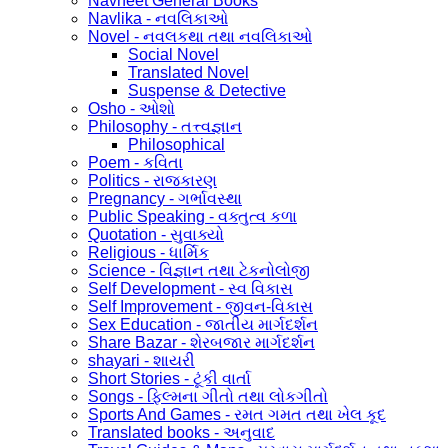
Navneet General Books
Navlika - નવલિકાઓ
Novel - નવલકથા તથા નવલિકાઓ
Social Novel
Translated Novel
Suspense & Detective
Osho - ઓશો
Philosophy - તત્ત્વજ્ઞાન
Philosophical
Poem - કવિતા
Politics - રાજકારણ
Pregnancy - ગર્ભાવસ્થા
Public Speaking - વક્તુત્વ કળા
Quotation - સુવાક્યો
Religious - ધાર્મિક
Science - વિજ્ઞાન તથા ટેકનોલોજી
Self Development - સ્વ વિકાસ
Self Improvement - જીવન-વિકાસ
Sex Education - જાતીય માર્ગદર્શન
Share Bazar - શેરબજાર માર્ગદર્શન
shayari - શાયરી
Short Stories - ટૂંકી વાર્તા
Songs - ફિલ્મના ગીતો તથા લોકગીતો
Sports And Games - રમત ગમત તથા ખેલ કૂદ
Translated books - અનુવાદ