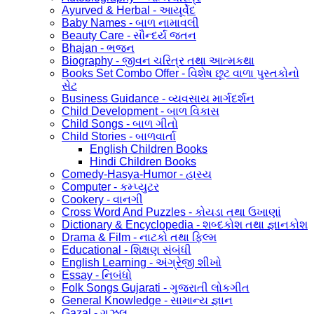
Ayurved & Herbal - આયૂર્વેદ
Baby Names - બાળ નામાવલી
Beauty Care - સૌન્દર્ય જતન
Bhajan - ભજન
Biography - જીવન ચરિત્ર તથા આત્મકથા
Books Set Combo Offer - વિશેષ છૂટ વાળા પુસ્તકોનો
સેટ
Business Guidance - વ્યવસાય માર્ગદર્શન
Child Development - બાળ વિકાસ
Child Songs - બાળ ગીતો
Child Stories - બાળવાર્તા
English Children Books
Hindi Children Books
Comedy-Hasya-Humor - હાસ્ય
Computer - કમ્પ્યુટર
Cookery - વાનગી
Cross Word And Puzzles - કોયડા તથા ઉખાણાં
Dictionary & Encyclopedia - શબ્દકોશ તથા જ્ઞાનકોશ
Drama & Film - નાટકો તથા ફિલ્મ
Educational - શિક્ષણ સંબંધી
English Learning - અંગ્રેજી શીખો
Essay - નિબંધો
Folk Songs Gujarati - ગુજરાતી લોકગીત
General Knowledge - સામાન્ય જ્ઞાન
Gazal - ગઝલ