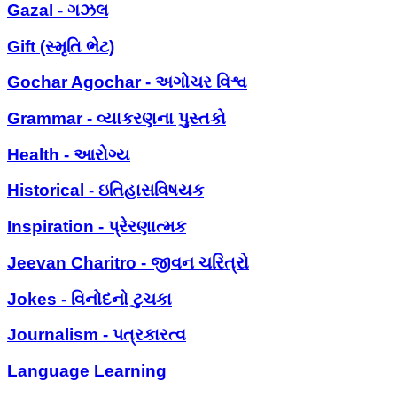
Gazal - ગઝલ
Gift (સ્મૃતિ ભેટ)
Gochar Agochar - અગોચર વિશ્વ
Grammar - વ્યાકરણના પુસ્તકો
Health - આરોગ્ય
Historical - ઇતિહાસવિષયક
Inspiration - પ્રેરણાત્મક
Jeevan Charitro - જીવન ચરિત્રો
Jokes - વિનોદનો ટુચકા
Journalism - પત્રકારત્વ
Language Learning