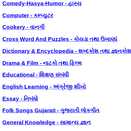
Comedy-Hasya-Humor - હાસ્ય
Computer - કમ્પ્યુટર
Cookery - વાનગી
Cross Word And Puzzles - કોયડા તથા ઉખાણાં
Dictionary & Encyclopedia - શબ્દકોશ તથા જ્ઞાનકો
Drama & Film - નાટકો તથા ફિલ્મ
Educational - શિક્ષણ સંબંધી
English Learning - અંગ્રેજી શીખો
Essay - નિબંધો
Folk Songs Gujarati - ગુજરાતી લોકગીત
General Knowledge - સામાન્ય જ્ઞાન