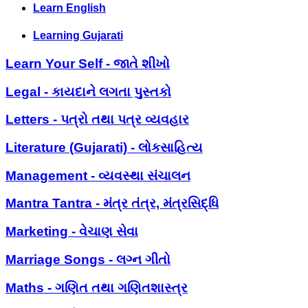
Learn English
Learning Gujarati
Learn Your Self - જાતે શીખો
Legal - કાયદાને લગતા પુસ્તકો
Letters - પત્રો તથા પત્ર વ્યવહાર
Literature (Gujarati) - લોકસાહિત્ય
Management - વ્યવસ્થા સંચાલન
Mantra Tantra - મંત્ર તંત્ર, મંત્રસિદ્ધિ
Marketing - વેચાણ સેવા
Marriage Songs - લગ્ન ગીતો
Maths - ગણિત તથા ગણિતશાસ્ત્ર