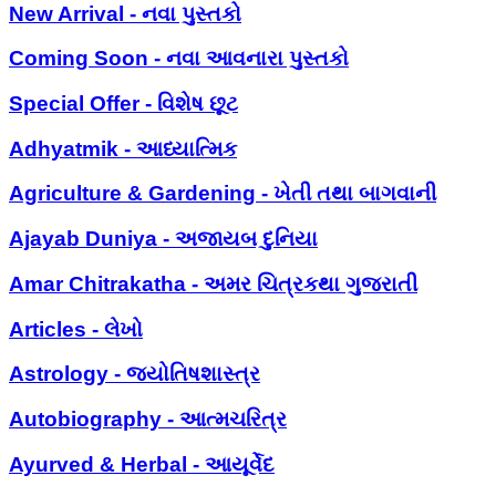
New Arrival - નવા પુસ્તકો
Coming Soon - નવા આવનારા પુસ્તકો
Special Offer - વિશેષ છૂટ
Adhyatmik - આધ્યાત્મિક
Agriculture & Gardening - ખેતી તથા બાગવાની
Ajayab Duniya - અજાયબ દુનિયા
Amar Chitrakatha - અમર ચિત્રકથા ગુજરાતી
Articles - લેખો
Astrology - જ્યોતિષશાસ્ત્ર
Autobiography - આત્મચરિત્ર
Ayurved & Herbal - આયૂર્વેદ