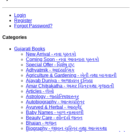
Login
Register
Forgot Password?
Categories
Gujarati Books
New Arrival - નવા પુસ્તકો
Coming Soon - નવા આવનારા પુસ્તકો
Special Offer - વિશેષ છૂટ
Adhyatmik - આધ્યાત્મિક
Agriculture & Gardening - ખેતી તથા બાગવાની
Ajayab Duniya - અજાયબ દુનિયા
Amar Chitrakatha - અમર ચિત્રકથા ગુજરાતી
Articles - લેખો
Astrology - જ્યોતિષશાસ્ત્ર
Autobiography - આત્મચરિત્ર
Ayurved & Herbal - આયૂર્વેદ
Baby Names - બાળ નામાવલી
Beauty Care - સૌન્દર્ય જતન
Bhajan - ભજન
Biography - જીવન ચરિત્ર તથા આત્મકથા