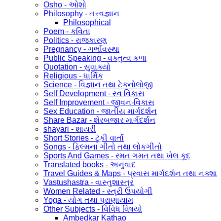
Osho - ઓશો
Philosophy - તત્ત્વજ્ઞાન
Philosophical
Poem - કવિતા
Politics - રાજકારણ
Pregnancy - ગર્ભાવસ્થા
Public Speaking - વક્તુત્વ કળા
Quotation - સુવાક્યો
Religious - ધાર્મિક
Science - વિજ્ઞાન તથા ટેકનોલોજી
Self Development - સ્વ વિકાસ
Self Improvement - જીવન-વિકાસ
Sex Education - જાતીય માર્ગદર્શન
Share Bazar - શેરબજાર માર્ગદર્શન
shayari - શાયરી
Short Stories - ટૂંકી વાર્તા
Songs - ફિલ્મના ગીતો તથા લોકગીતો
Sports And Games - રમત ગમત તથા ખેલ કૂદ
Translated books - અનુવાદ
Travel Guides & Maps - પ્રવાસ માર્ગદર્શન તથા નક્શા
Vastushastra - વાસ્તુશાસ્ત્ર
Women Related - સ્ત્રી ઉપયોગી
Yoga - યોગ તથા પ્રાણાયામ
Other Subjects - વિવિધ વિષયો
Ambedkar Kathao