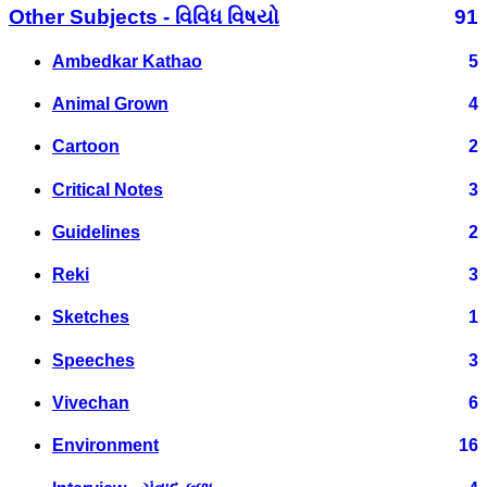
Other Subjects - વિવિધ વિષયો
91
Ambedkar Kathao
5
Animal Grown
4
Cartoon
2
Critical Notes
3
Guidelines
2
Reki
3
Sketches
1
Speeches
3
Vivechan
6
Environment
16