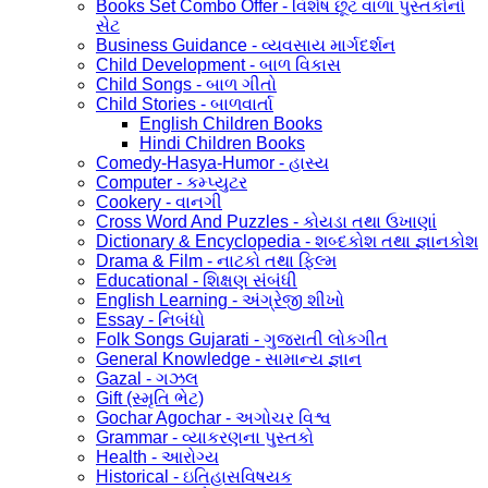
Books Set Combo Offer - વિશેષ છૂટ વાળા પુસ્તકોનો
સેટ
Business Guidance - વ્યવસાય માર્ગદર્શન
Child Development - બાળ વિકાસ
Child Songs - બાળ ગીતો
Child Stories - બાળવાર્તા
English Children Books
Hindi Children Books
Comedy-Hasya-Humor - હાસ્ય
Computer - કમ્પ્યુટર
Cookery - વાનગી
Cross Word And Puzzles - કોયડા તથા ઉખાણાં
Dictionary & Encyclopedia - શબ્દકોશ તથા જ્ઞાનકોશ
Drama & Film - નાટકો તથા ફિલ્મ
Educational - શિક્ષણ સંબંધી
English Learning - અંગ્રેજી શીખો
Essay - નિબંધો
Folk Songs Gujarati - ગુજરાતી લોકગીત
General Knowledge - સામાન્ય જ્ઞાન
Gazal - ગઝલ
Gift (સ્મૃતિ ભેટ)
Gochar Agochar - અગોચર વિશ્વ
Grammar - વ્યાકરણના પુસ્તકો
Health - આરોગ્ય
Historical - ઇતિહાસવિષયક