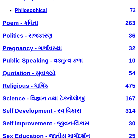
Philosophical
72
Poem - કવિતા
263
Politics - રાજકારણ
36
Pregnancy - ગર્ભાવસ્થા
32
Public Speaking - વક્તુત્વ કળા
10
Quotation - સુવાક્યો
54
Religious - ધાર્મિક
475
Science - વિજ્ઞાન તથા ટેકનોલોજી
167
Self Development - સ્વ વિકાસ
314
Self Improvement - જીવન-વિકાસ
30
Sex Education - જાતીય માર્ગદર્શન
25