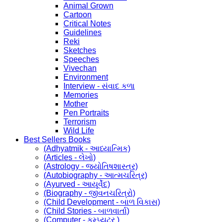
Animal Grown
Cartoon
Critical Notes
Guidelines
Reki
Sketches
Speeches
Vivechan
Environment
Interview - સંવાદ કળા
Memories
Mother
Pen Portraits
Terrorism
Wild Life
Best Sellers Books
(Adhyatmik - આધ્યાત્મિક)
(Articles - લેખો)
(Astrology - જ્યોતિષશાસ્ત્ર)
(Autobiography - આત્મચરિત્ર)
(Ayurved - આયૂર્વેદ)
(Biography - જીવનચરિત્રો)
(Child Development - બાળ વિકાસ)
(Child Stories - બાળવાર્તા)
(Computer - કમ્પ્યુટર )