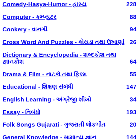
Comedy-Hasya-Humor - હાસ્ય
228
Computer - કમ્પ્યુટર
88
Cookery - વાનગી
94
Cross Word And Puzzles - કોયડા તથા ઉખાણાં
26
Dictionary & Encyclopedia - શબ્દકોશ તથા
જ્ઞાનકોશ
64
Drama & Film - નાટકો તથા ફિલ્મ
55
Educational - શિક્ષણ સંબંધી
147
English Learning - અંગ્રેજી શીખો
34
Essay - નિબંધો
193
Folk Songs Gujarati - ગુજરાતી લોકગીત
20
General Knowledge - સામાન્ય જ્ઞાન
144