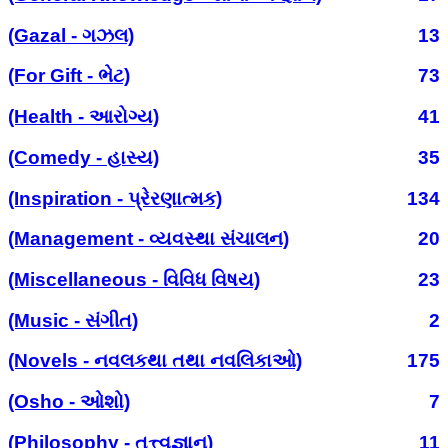
(Gazal - ગઝલ)
13
(For Gift - ભેટ)
73
(Health - આરોગ્ય)
41
(Comedy - હાસ્ય)
35
(Inspiration - પ્રેરણાત્મક)
134
(Management - વ્યવસ્થા સંચાલન)
20
(Miscellaneous - વિવિધ વિષય)
23
(Music - સંગીત)
2
(Novels - નવલકથા તથા નવલિકાઓ)
175
(Osho - ઓશો)
7
(Philosophy - તત્ત્વજ્ઞાન)
11