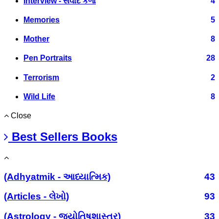
Interview - સંવાદ કળા
4
Memories
5
Mother
8
Pen Portraits
28
Terrorism
2
Wild Life
8
Close
Best Sellers Books
(Adhyatmik - આધ્યાત્મિક)
43
(Articles - લેખો)
93
(Astrology - જ્યોતિષશાસ્ત્ર)
33