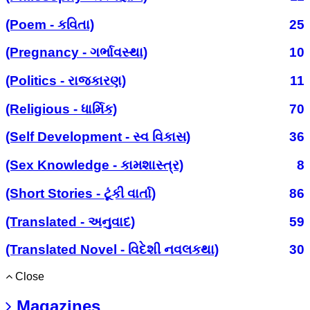
(Poem - કવિતા)
25
(Pregnancy - ગર્ભાવસ્થા)
10
(Politics - રાજકારણ)
11
(Religious - ધાર્મિક)
70
(Self Development - સ્વ વિકાસ)
36
(Sex Knowledge - કામશાસ્ત્ર)
8
(Short Stories - ટૂંકી વાર્તા)
86
(Translated - અનુવાદ)
59
(Translated Novel - વિદેશી નવલકથા)
30
Close
Magazines