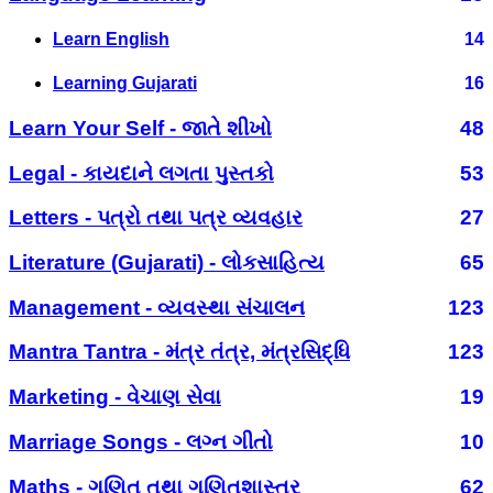
Learn English
14
Learning Gujarati
16
Learn Your Self - જાતે શીખો
48
Legal - કાયદાને લગતા પુસ્તકો
53
Letters - પત્રો તથા પત્ર વ્યવહાર
27
Literature (Gujarati) - લોકસાહિત્ય
65
Management - વ્યવસ્થા સંચાલન
123
Mantra Tantra - મંત્ર તંત્ર, મંત્રસિદ્ધિ
123
Marketing - વેચાણ સેવા
19
Marriage Songs - લગ્ન ગીતો
10
Maths - ગણિત તથા ગણિતશાસ્ત્ર
62