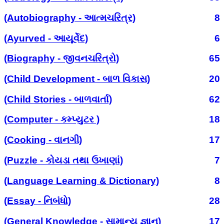
(Autobiography - આત્મચરિત્ર)
8
(Ayurved - આયૂર્વેદ)
6
(Biography - જીવનચરિત્રો)
65
(Child Development - બાળ વિકાસ)
20
(Child Stories - બાળવાર્તા)
62
(Computer - કમ્પ્યુટર )
18
(Cooking - વાનગી)
17
(Puzzle - કોયડા તથા ઉખાણાં)
7
(Language Learning & Dictionary)
8
(Essay - નિબંધો)
28
(General Knowledge - સામાન્ય જ્ઞાન)
17