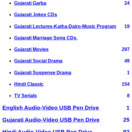
Gujarati Garba
24
Gujarati Jokes CDs
Gujarati Lectures-Katha-Dairo-Music Program
19
Gujarati Marriage Song CDs.
Gujarati Movies
297
Gujarati Social Drama
49
Gujarati Suspense Drama
1
Hindi Classic
154
TV Serials
8
English Audio-Video USB Pen Drive
1
Gujarati Audio-Video USB Pen Drive
25
Hindi Audio-Video USB Pen Drive
92