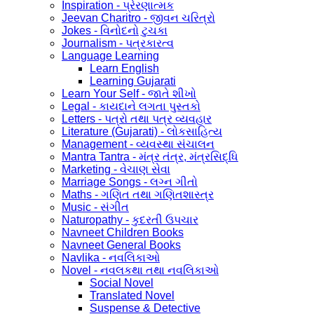
Inspiration - પ્રેરણાત્મક
Jeevan Charitro - જીવન ચરિત્રો
Jokes - વિનોદનો ટુચકા
Journalism - પત્રકારત્વ
Language Learning
Learn English
Learning Gujarati
Learn Your Self - જાતે શીખો
Legal - કાયદાને લગતા પુસ્તકો
Letters - પત્રો તથા પત્ર વ્યવહાર
Literature (Gujarati) - લોકસાહિત્ય
Management - વ્યવસ્થા સંચાલન
Mantra Tantra - મંત્ર તંત્ર, મંત્રસિદ્ધિ
Marketing - વેચાણ સેવા
Marriage Songs - લગ્ન ગીતો
Maths - ગણિત તથા ગણિતશાસ્ત્ર
Music - સંગીત
Naturopathy - કુદરતી ઉપચાર
Navneet Children Books
Navneet General Books
Navlika - નવલિકાઓ
Novel - નવલકથા તથા નવલિકાઓ
Social Novel
Translated Novel
Suspense & Detective