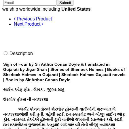
Submit
we ship worldwide including
United States
Previous Product
Next Product
Description
Sign of Four by Sir Arthur Conan Doyle & translated in
Gujarati by Jigar Shah | Stories of Sherlock Holmes | Books of
Sherlock Holmes in Gujarati | Sherlock Holmes Gujarati novels
| Books by Sir Arthur Conan Doyle
સાઈન ઓફ ફોર - લેખક : જીગર શાહ
શેરલોક હોમ્સ ની નવલકથા
આર્થર કોનન ડોયલે શેરલોક હોમ્સની વાર્તાઓની શરૂઆત બે
નવલકથાઓથી કરી હતી. પહેલી સ્ટડી ઇન સ્કારલેટ અને બીજી સાઈન ઓફ
ફોર. ત્યારબાદ તેઓએ હોમ્સની ટૂંકી વાર્તાઓ લખવાની શરૂઆત કરી. સ્ટડી
ઇન સ્કારલેટના ગુજરાતીમાં અનુવાદ બાદ ચાર વર્ષે તેની બીજી નવલકથા