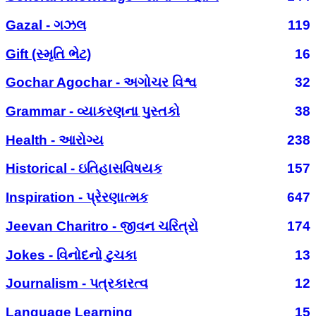
Gazal - ગઝલ
119
Gift (સ્મૃતિ ભેટ)
16
Gochar Agochar - અગોચર વિશ્વ
32
Grammar - વ્યાકરણના પુસ્તકો
38
Health - આરોગ્ય
238
Historical - ઇતિહાસવિષયક
157
Inspiration - પ્રેરણાત્મક
647
Jeevan Charitro - જીવન ચરિત્રો
174
Jokes - વિનોદનો ટુચકા
13
Journalism - પત્રકારત્વ
12
Language Learning
15