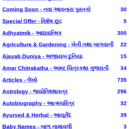
Coming Soon - નવા આવનારા પુસ્તકો
30
Special Offer - વિશેષ છૂટ
5
Adhyatmik - આધ્યાત્મિક
300
Agriculture & Gardening - ખેતી તથા બાગવાની
22
Ajayab Duniya - અજાયબ દુનિયા
15
Amar Chitrakatha - અમર ચિત્રકથા ગુજરાતી
34
Articles - લેખો
735
Astrology - જ્યોતિષશાસ્ત્ર
296
Autobiography - આત્મચરિત્ર
32
Ayurved & Herbal - આયૂર્વેદ
39
Baby Names - બાળ નામાવલી
3