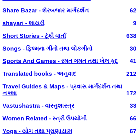
Share Bazar - શેરબજાર માર્ગદર્શન
62
shayari - શાયરી
9
Short Stories - ટૂંકી વાર્તા
638
Songs - ફિલ્મના ગીતો તથા લોકગીતો
30
Sports And Games - રમત ગમત તથા ખેલ કૂદ
41
Translated books - અનુવાદ
212
Travel Guides & Maps - પ્રવાસ માર્ગદર્શન તથા
નક્શા
172
Vastushastra - વાસ્તુશાસ્ત્ર
33
Women Related - સ્ત્રી ઉપયોગી
66
Yoga - યોગ તથા પ્રાણાયામ
67