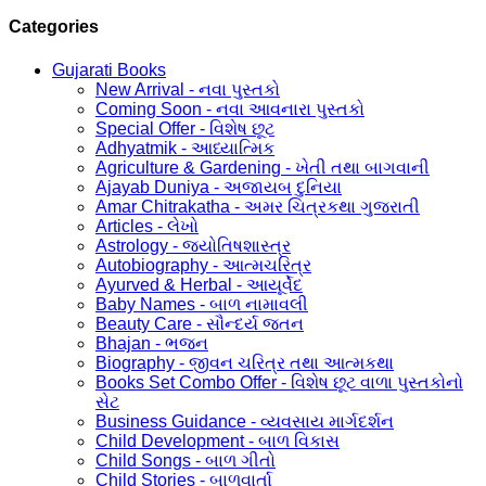
Categories
Gujarati Books
New Arrival - નવા પુસ્તકો
Coming Soon - નવા આવનારા પુસ્તકો
Special Offer - વિશેષ છૂટ
Adhyatmik - આધ્યાત્મિક
Agriculture & Gardening - ખેતી તથા બાગવાની
Ajayab Duniya - અજાયબ દુનિયા
Amar Chitrakatha - અમર ચિત્રકથા ગુજરાતી
Articles - લેખો
Astrology - જ્યોતિષશાસ્ત્ર
Autobiography - આત્મચરિત્ર
Ayurved & Herbal - આયૂર્વેદ
Baby Names - બાળ નામાવલી
Beauty Care - સૌન્દર્ય જતન
Bhajan - ભજન
Biography - જીવન ચરિત્ર તથા આત્મકથા
Books Set Combo Offer - વિશેષ છૂટ વાળા પુસ્તકોનો
સેટ
Business Guidance - વ્યવસાય માર્ગદર્શન
Child Development - બાળ વિકાસ
Child Songs - બાળ ગીતો
Child Stories - બાળવાર્તા