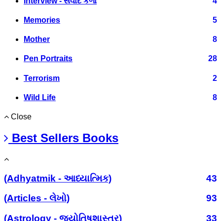
Interview - સંવાદ કળા
4
Memories
5
Mother
8
Pen Portraits
28
Terrorism
2
Wild Life
8
Close
Best Sellers Books
(Adhyatmik - આધ્યાત્મિક)
43
(Articles - લેખો)
93
(Astrology - જ્યોતિષશાસ્ત્ર)
33