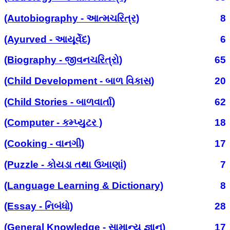
(Autobiography - આત્મચરિત્ર)
8
(Ayurved - આયૂર્વેદ)
6
(Biography - જીવનચરિત્રો)
65
(Child Development - બાળ વિકાસ)
20
(Child Stories - બાળવાર્તા)
62
(Computer - કમ્પ્યુટર )
18
(Cooking - વાનગી)
17
(Puzzle - કોયડા તથા ઉખાણાં)
7
(Language Learning & Dictionary)
8
(Essay - નિબંધો)
28
(General Knowledge - સામાન્ય જ્ઞાન)
17