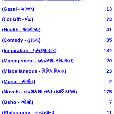
(Gazal - ગઝલ)
13
(For Gift - ભેટ)
73
(Health - આરોગ્ય)
41
(Comedy - હાસ્ય)
35
(Inspiration - પ્રેરણાત્મક)
134
(Management - વ્યવસ્થા સંચાલન)
20
(Miscellaneous - વિવિધ વિષય)
23
(Music - સંગીત)
2
(Novels - નવલકથા તથા નવલિકાઓ)
175
(Osho - ઓશો)
7
(Philosophy - તત્ત્વજ્ઞાન)
11