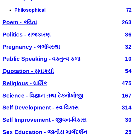
Philosophical
72
Poem - કવિતા
263
Politics - રાજકારણ
36
Pregnancy - ગર્ભાવસ્થા
32
Public Speaking - વક્તુત્વ કળા
10
Quotation - સુવાક્યો
54
Religious - ધાર્મિક
475
Science - વિજ્ઞાન તથા ટેકનોલોજી
167
Self Development - સ્વ વિકાસ
314
Self Improvement - જીવન-વિકાસ
30
Sex Education - જાતીય માર્ગદર્શન
25