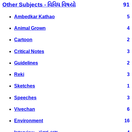
Other Subjects - વિવિધ વિષયો
91
Ambedkar Kathao
5
Animal Grown
4
Cartoon
2
Critical Notes
3
Guidelines
2
Reki
3
Sketches
1
Speeches
3
Vivechan
6
Environment
16