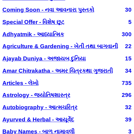
Coming Soon - નવા આવનારા પુસ્તકો
30
Special Offer - વિશેષ છૂટ
5
Adhyatmik - આધ્યાત્મિક
300
Agriculture & Gardening - ખેતી તથા બાગવાની
22
Ajayab Duniya - અજાયબ દુનિયા
15
Amar Chitrakatha - અમર ચિત્રકથા ગુજરાતી
34
Articles - લેખો
735
Astrology - જ્યોતિષશાસ્ત્ર
296
Autobiography - આત્મચરિત્ર
32
Ayurved & Herbal - આયૂર્વેદ
39
Baby Names - બાળ નામાવલી
3