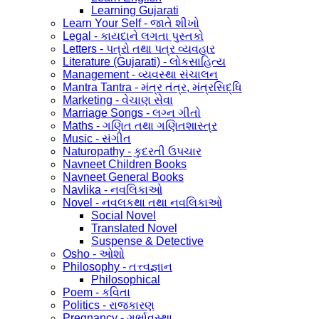
Learning Gujarati
Learn Your Self - જાતે શીખો
Legal - કાયદાને લગતા પુસ્તકો
Letters - પત્રો તથા પત્ર વ્યવહાર
Literature (Gujarati) - લોકસાહિત્ય
Management - વ્યવસ્થા સંચાલન
Mantra Tantra - મંત્ર તંત્ર, મંત્રસિદ્ધિ
Marketing - વેચાણ સેવા
Marriage Songs - લગ્ન ગીતો
Maths - ગણિત તથા ગણિતશાસ્ત્ર
Music - સંગીત
Naturopathy - કુદરતી ઉપચાર
Navneet Children Books
Navneet General Books
Navlika - નવલિકાઓ
Novel - નવલકથા તથા નવલિકાઓ
Social Novel
Translated Novel
Suspense & Detective
Osho - ઓશો
Philosophy - તત્ત્વજ્ઞાન
Philosophical
Poem - કવિતા
Politics - રાજકારણ
Pregnancy - ગર્ભાવસ્થા