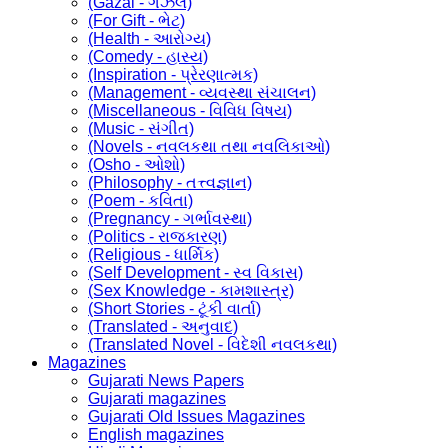
(Gazal - ગઝલ)
(For Gift - ભેટ)
(Health - આરોગ્ય)
(Comedy - હાસ્ય)
(Inspiration - પ્રેરણાત્મક)
(Management - વ્યવસ્થા સંચાલન)
(Miscellaneous - વિવિધ વિષય)
(Music - સંગીત)
(Novels - નવલકથા તથા નવલિકાઓ)
(Osho - ઓશો)
(Philosophy - તત્ત્વજ્ઞાન)
(Poem - કવિતા)
(Pregnancy - ગર્ભાવસ્થા)
(Politics - રાજકારણ)
(Religious - ધાર્મિક)
(Self Development - સ્વ વિકાસ)
(Sex Knowledge - કામશાસ્ત્ર)
(Short Stories - ટૂંકી વાર્તા)
(Translated - અનુવાદ)
(Translated Novel - વિદેશી નવલકથા)
Magazines
Gujarati News Papers
Gujarati magazines
Gujarati Old Issues Magazines
English magazines