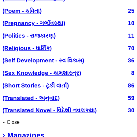
(Poem - કવિતા)
25
(Pregnancy - ગર્ભાવસ્થા)
10
(Politics - રાજકારણ)
11
(Religious - ધાર્મિક)
70
(Self Development - સ્વ વિકાસ)
36
(Sex Knowledge - કામશાસ્ત્ર)
8
(Short Stories - ટૂંકી વાર્તા)
86
(Translated - અનુવાદ)
59
(Translated Novel - વિદેશી નવલકથા)
30
Close
Magazines