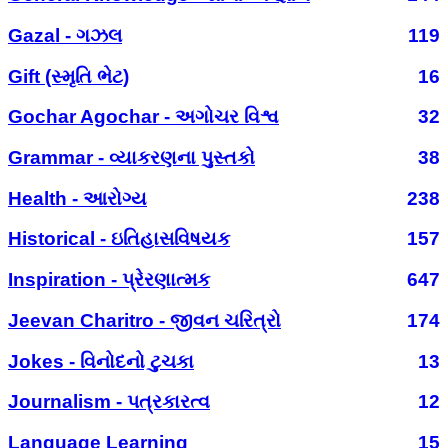
Gazal - ગઝલ
119
Gift (સ્મૃતિ ભેટ)
16
Gochar Agochar - અગોચર વિશ્વ
32
Grammar - વ્યાકરણના પુસ્તકો
38
Health - આરોગ્ય
238
Historical - ઇતિહાસવિષયક
157
Inspiration - પ્રેરણાત્મક
647
Jeevan Charitro - જીવન ચરિત્રો
174
Jokes - વિનોદનો ટુચકા
13
Journalism - પત્રકારત્વ
12
Language Learning
15