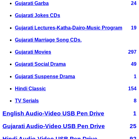
Gujarati Garba
24
Gujarati Jokes CDs
Gujarati Lectures-Katha-Dairo-Music Program
19
Gujarati Marriage Song CDs.
Gujarati Movies
297
Gujarati Social Drama
49
Gujarati Suspense Drama
1
Hindi Classic
154
TV Serials
8
English Audio-Video USB Pen Drive
1
Gujarati Audio-Video USB Pen Drive
25
Hindi Audio-Video USB Pen Drive
92