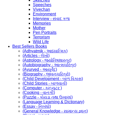
Sketches
Speeches
Vivechan
Environment
Interview - સંવાદ કળા
Memories
Mother
Pen Portraits
Terrorism
Wild Life
Best Sellers Books
(Adhyatmik - આધ્યાત્મિક)
(Articles - લેખો)
(Astrology - જ્યોતિષશાસ્ત્ર)
(Autobiography - આત્મચરિત્ર)
(Ayurved - આયૂર્વેદ)
(Biography - જીવનચરિત્રો)
(Child Development - બાળ વિકાસ)
(Child Stories - બાળવાર્તા)
(Computer - કમ્પ્યુટર )
(Cooking - વાનગી)
(Puzzle - કોયડા તથા ઉખાણાં)
(Language Learning & Dictionary)
(Essay - નિબંધો)
(General Knowledge - સામાન્ય જ્ઞાન)