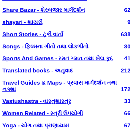
Share Bazar - શેરબજાર માર્ગદર્શન
62
shayari - શાયરી
9
Short Stories - ટૂંકી વાર્તા
638
Songs - ફિલ્મના ગીતો તથા લોકગીતો
30
Sports And Games - રમત ગમત તથા ખેલ કૂદ
41
Translated books - અનુવાદ
212
Travel Guides & Maps - પ્રવાસ માર્ગદર્શન તથા
નક્શા
172
Vastushastra - વાસ્તુશાસ્ત્ર
33
Women Related - સ્ત્રી ઉપયોગી
66
Yoga - યોગ તથા પ્રાણાયામ
67