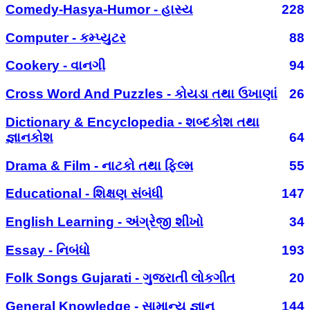
Comedy-Hasya-Humor - હાસ્ય
228
Computer - કમ્પ્યુટર
88
Cookery - વાનગી
94
Cross Word And Puzzles - કોયડા તથા ઉખાણાં
26
Dictionary & Encyclopedia - શબ્દકોશ તથા
જ્ઞાનકોશ
64
Drama & Film - નાટકો તથા ફિલ્મ
55
Educational - શિક્ષણ સંબંધી
147
English Learning - અંગ્રેજી શીખો
34
Essay - નિબંધો
193
Folk Songs Gujarati - ગુજરાતી લોકગીત
20
General Knowledge - સામાન્ય જ્ઞાન
144