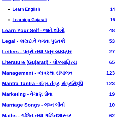
Learn English
14
Learning Gujarati
16
Learn Your Self - જાતે શીખો
48
Legal - કાયદાને લગતા પુસ્તકો
53
Letters - પત્રો તથા પત્ર વ્યવહાર
27
Literature (Gujarati) - લોકસાહિત્ય
65
Management - વ્યવસ્થા સંચાલન
123
Mantra Tantra - મંત્ર તંત્ર, મંત્રસિદ્ધિ
123
Marketing - વેચાણ સેવા
19
Marriage Songs - લગ્ન ગીતો
10
Maths - ગણિત તથા ગણિતશાસ્ત્ર
62