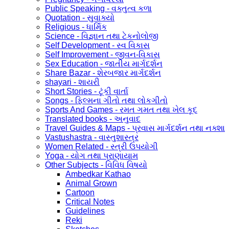
Public Speaking - વક્તુત્વ કળા
Quotation - સુવાક્યો
Religious - ધાર્મિક
Science - વિજ્ઞાન તથા ટેકનોલોજી
Self Development - સ્વ વિકાસ
Self Improvement - જીવન-વિકાસ
Sex Education - જાતીય માર્ગદર્શન
Share Bazar - શેરબજાર માર્ગદર્શન
shayari - શાયરી
Short Stories - ટૂંકી વાર્તા
Songs - ફિલ્મના ગીતો તથા લોકગીતો
Sports And Games - રમત ગમત તથા ખેલ કૂદ
Translated books - અનુવાદ
Travel Guides & Maps - પ્રવાસ માર્ગદર્શન તથા નક્શા
Vastushastra - વાસ્તુશાસ્ત્ર
Women Related - સ્ત્રી ઉપયોગી
Yoga - યોગ તથા પ્રાણાયામ
Other Subjects - વિવિધ વિષયો
Ambedkar Kathao
Animal Grown
Cartoon
Critical Notes
Guidelines
Reki