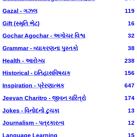
Gazal - ગઝલ
119
Gift (સ્મૃતિ ભેટ)
16
Gochar Agochar - અગોચર વિશ્વ
32
Grammar - વ્યાકરણના પુસ્તકો
38
Health - આરોગ્ય
238
Historical - ઇતિહાસવિષયક
156
Inspiration - પ્રેરણાત્મક
647
Jeevan Charitro - જીવન ચરિત્રો
174
Jokes - વિનોદનો ટુચકા
13
Journalism - પત્રકારત્વ
12
Language Learning
15