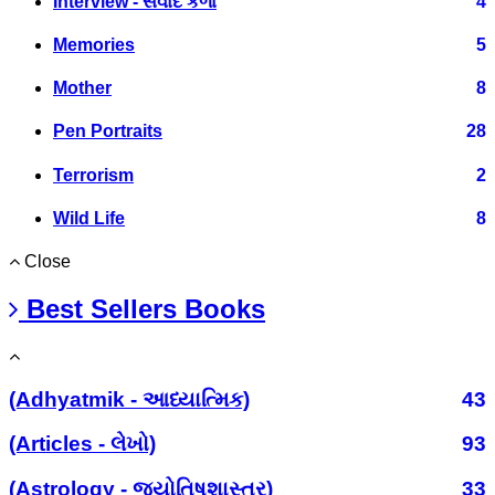
Interview - સંવાદ કળા
4
Memories
5
Mother
8
Pen Portraits
28
Terrorism
2
Wild Life
8
Close
Best Sellers Books
(Adhyatmik - આધ્યાત્મિક)
43
(Articles - લેખો)
93
(Astrology - જ્યોતિષશાસ્ત્ર)
33