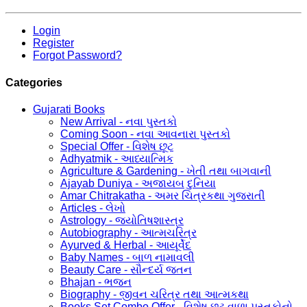
Login
Register
Forgot Password?
Categories
Gujarati Books
New Arrival - નવા પુસ્તકો
Coming Soon - નવા આવનારા પુસ્તકો
Special Offer - વિશેષ છૂટ
Adhyatmik - આધ્યાત્મિક
Agriculture & Gardening - ખેતી તથા બાગવાની
Ajayab Duniya - અજાયબ દુનિયા
Amar Chitrakatha - અમર ચિત્રકથા ગુજરાતી
Articles - લેખો
Astrology - જ્યોતિષશાસ્ત્ર
Autobiography - આત્મચરિત્ર
Ayurved & Herbal - આયૂર્વેદ
Baby Names - બાળ નામાવલી
Beauty Care - સૌન્દર્ય જતન
Bhajan - ભજન
Biography - જીવન ચરિત્ર તથા આત્મકથા
Books Set Combo Offer - વિશેષ છૂટ વાળા પુસ્તકોનો