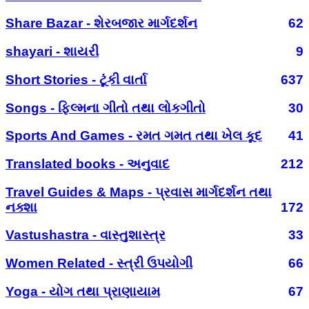
Share Bazar - શેરબજાર માર્ગદર્શન
62
shayari - શાયરી
9
Short Stories - ટૂંકી વાર્તા
637
Songs - ફિલ્મના ગીતો તથા લોકગીતો
30
Sports And Games - રમત ગમત તથા ખેલ કૂદ
41
Translated books - અનુવાદ
212
Travel Guides & Maps - પ્રવાસ માર્ગદર્શન તથા
નક્શા
172
Vastushastra - વાસ્તુશાસ્ત્ર
33
Women Related - સ્ત્રી ઉપયોગી
66
Yoga - યોગ તથા પ્રાણાયામ
67