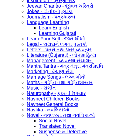
Inspiration - પ્રેરણાત્મક
Jeevan Charitro - જીવન ચરિત્રો
Jokes - વિનોદનો ટુચકા
Journalism - પત્રકારત્વ
Language Learning
Learn English
Learning Gujarati
Learn Your Self - જાતે શીખો
Legal - કાયદાને લગતા પુસ્તકો
Letters - પત્રો તથા પત્ર વ્યવહાર
Literature (Gujarati) - લોકસાહિત્ય
Management - વ્યવસ્થા સંચાલન
Mantra Tantra - મંત્ર તંત્ર, મંત્રસિદ્ધિ
Marketing - વેચાણ સેવા
Marriage Songs - લગ્ન ગીતો
Maths - ગણિત તથા ગણિતશાસ્ત્ર
Music - સંગીત
Naturopathy - કુદરતી ઉપચાર
Navneet Children Books
Navneet General Books
Navlika - નવલિકાઓ
Novel - નવલકથા તથા નવલિકાઓ
Social Novel
Translated Novel
Suspense & Detective