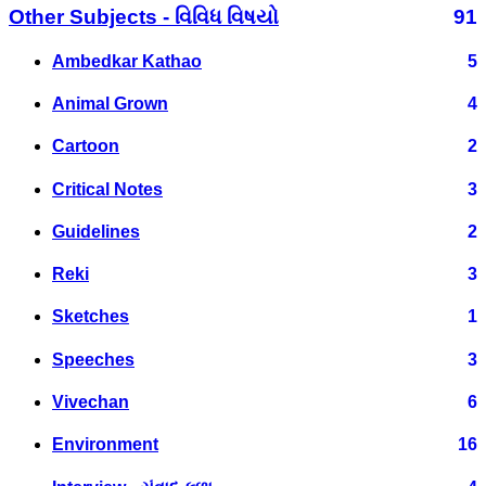
Other Subjects - વિવિધ વિષયો
91
Ambedkar Kathao
5
Animal Grown
4
Cartoon
2
Critical Notes
3
Guidelines
2
Reki
3
Sketches
1
Speeches
3
Vivechan
6
Environment
16