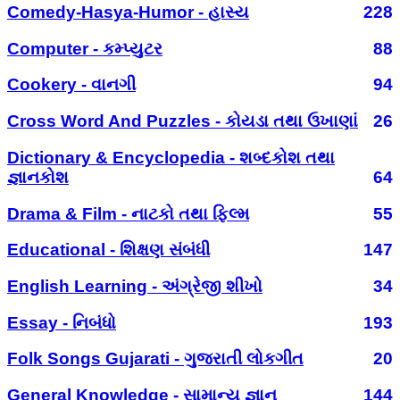
Comedy-Hasya-Humor - હાસ્ય
228
Computer - કમ્પ્યુટર
88
Cookery - વાનગી
94
Cross Word And Puzzles - કોયડા તથા ઉખાણાં
26
Dictionary & Encyclopedia - શબ્દકોશ તથા
જ્ઞાનકોશ
64
Drama & Film - નાટકો તથા ફિલ્મ
55
Educational - શિક્ષણ સંબંધી
147
English Learning - અંગ્રેજી શીખો
34
Essay - નિબંધો
193
Folk Songs Gujarati - ગુજરાતી લોકગીત
20
General Knowledge - સામાન્ય જ્ઞાન
144