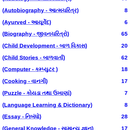
(Autobiography - આત્મચરિત્ર)
8
(Ayurved - આયૂર્વેદ)
6
(Biography - જીવનચરિત્રો)
65
(Child Development - બાળ વિકાસ)
20
(Child Stories - બાળવાર્તા)
62
(Computer - કમ્પ્યુટર )
18
(Cooking - વાનગી)
17
(Puzzle - કોયડા તથા ઉખાણાં)
7
(Language Learning & Dictionary)
8
(Essay - નિબંધો)
28
(General Knowledge - સામાન્ય જ્ઞાન)
17