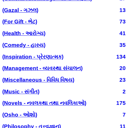
(Gazal - ગઝલ)
13
(For Gift - ભેટ)
73
(Health - આરોગ્ય)
41
(Comedy - હાસ્ય)
35
(Inspiration - પ્રેરણાત્મક)
134
(Management - વ્યવસ્થા સંચાલન)
20
(Miscellaneous - વિવિધ વિષય)
23
(Music - સંગીત)
2
(Novels - નવલકથા તથા નવલિકાઓ)
175
(Osho - ઓશો)
7
(Philosophy - તત્ત્વજ્ઞાન)
11