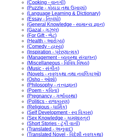
(Cooking - વાનગી)
(Puzzle - કોયડા તથા ઉખાણાં)
(Language Learning & Dictionary)
(Essay - નિબંધો)
(General Knowledge - સામાન્ય જ્ઞાન)
(Gazal - ગઝલ)
(For Gift - ભેટ)
(Health - આરોગ્ય)
(Comedy - હાસ્ય)
(Inspiration - પ્રેરણાત્મક)
(Management - વ્યવસ્થા સંચાલન)
(Miscellaneous - વિવિધ વિષય)
(Music - સંગીત)
(Novels - નવલકથા તથા નવલિકાઓ)
(Osho - ઓશો)
(Philosophy - તત્ત્વજ્ઞાન)
(Poem - કવિતા)
(Pregnancy - ગર્ભાવસ્થા)
(Politics - રાજકારણ)
(Religious - ધાર્મિક)
(Self Development - સ્વ વિકાસ)
(Sex Knowledge - કામશાસ્ત્ર)
(Short Stories - ટૂંકી વાર્તા)
(Translated - અનુવાદ)
(Translated Novel - વિદેશી નવલકથા)