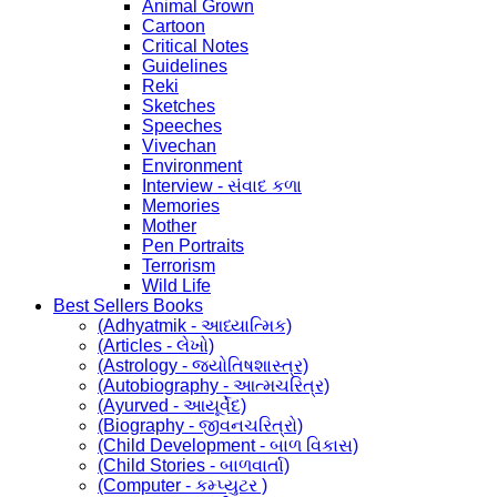
Animal Grown
Cartoon
Critical Notes
Guidelines
Reki
Sketches
Speeches
Vivechan
Environment
Interview - સંવાદ કળા
Memories
Mother
Pen Portraits
Terrorism
Wild Life
Best Sellers Books
(Adhyatmik - આધ્યાત્મિક)
(Articles - લેખો)
(Astrology - જ્યોતિષશાસ્ત્ર)
(Autobiography - આત્મચરિત્ર)
(Ayurved - આયૂર્વેદ)
(Biography - જીવનચરિત્રો)
(Child Development - બાળ વિકાસ)
(Child Stories - બાળવાર્તા)
(Computer - કમ્પ્યુટર )