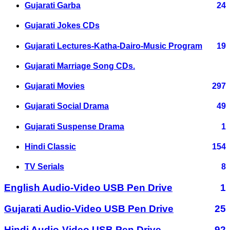
Gujarati Garba
24
Gujarati Jokes CDs
Gujarati Lectures-Katha-Dairo-Music Program
19
Gujarati Marriage Song CDs.
Gujarati Movies
297
Gujarati Social Drama
49
Gujarati Suspense Drama
1
Hindi Classic
154
TV Serials
8
English Audio-Video USB Pen Drive
1
Gujarati Audio-Video USB Pen Drive
25
Hindi Audio-Video USB Pen Drive
92