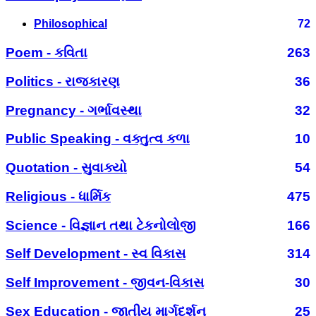
Philosophical
72
Poem - કવિતા
263
Politics - રાજકારણ
36
Pregnancy - ગર્ભાવસ્થા
32
Public Speaking - વક્તુત્વ કળા
10
Quotation - સુવાક્યો
54
Religious - ધાર્મિક
475
Science - વિજ્ઞાન તથા ટેકનોલોજી
166
Self Development - સ્વ વિકાસ
314
Self Improvement - જીવન-વિકાસ
30
Sex Education - જાતીય માર્ગદર્શન
25