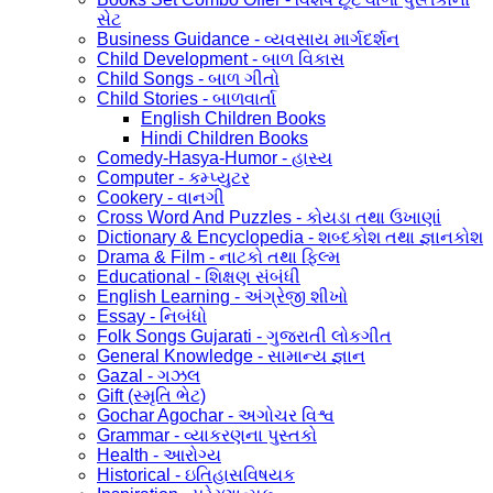
સેટ
Business Guidance - વ્યવસાય માર્ગદર્શન
Child Development - બાળ વિકાસ
Child Songs - બાળ ગીતો
Child Stories - બાળવાર્તા
English Children Books
Hindi Children Books
Comedy-Hasya-Humor - હાસ્ય
Computer - કમ્પ્યુટર
Cookery - વાનગી
Cross Word And Puzzles - કોયડા તથા ઉખાણાં
Dictionary & Encyclopedia - શબ્દકોશ તથા જ્ઞાનકોશ
Drama & Film - નાટકો તથા ફિલ્મ
Educational - શિક્ષણ સંબંધી
English Learning - અંગ્રેજી શીખો
Essay - નિબંધો
Folk Songs Gujarati - ગુજરાતી લોકગીત
General Knowledge - સામાન્ય જ્ઞાન
Gazal - ગઝલ
Gift (સ્મૃતિ ભેટ)
Gochar Agochar - અગોચર વિશ્વ
Grammar - વ્યાકરણના પુસ્તકો
Health - આરોગ્ય
Historical - ઇતિહાસવિષયક