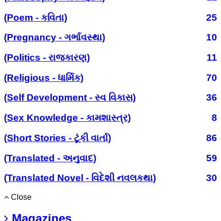
(Poem - કવિતા)
25
(Pregnancy - ગર્ભાવસ્થા)
10
(Politics - રાજકારણ)
11
(Religious - ધાર્મિક)
70
(Self Development - સ્વ વિકાસ)
36
(Sex Knowledge - કામશાસ્ત્ર)
8
(Short Stories - ટૂંકી વાર્તા)
86
(Translated - અનુવાદ)
59
(Translated Novel - વિદેશી નવલકથા)
30
Close
Magazines