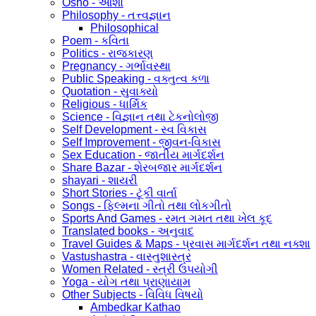
Osho - ઓશો
Philosophy - તત્ત્વજ્ઞાન
Philosophical
Poem - કવિતા
Politics - રાજકારણ
Pregnancy - ગર્ભાવસ્થા
Public Speaking - વક્તુત્વ કળા
Quotation - સુવાક્યો
Religious - ધાર્મિક
Science - વિજ્ઞાન તથા ટેકનોલોજી
Self Development - સ્વ વિકાસ
Self Improvement - જીવન-વિકાસ
Sex Education - જાતીય માર્ગદર્શન
Share Bazar - શેરબજાર માર્ગદર્શન
shayari - શાયરી
Short Stories - ટૂંકી વાર્તા
Songs - ફિલ્મના ગીતો તથા લોકગીતો
Sports And Games - રમત ગમત તથા ખેલ કૂદ
Translated books - અનુવાદ
Travel Guides & Maps - પ્રવાસ માર્ગદર્શન તથા નક્શા
Vastushastra - વાસ્તુશાસ્ત્ર
Women Related - સ્ત્રી ઉપયોગી
Yoga - યોગ તથા પ્રાણાયામ
Other Subjects - વિવિધ વિષયો
Ambedkar Kathao