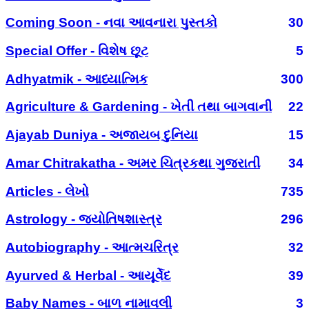
Coming Soon - નવા આવનારા પુસ્તકો
30
Special Offer - વિશેષ છૂટ
5
Adhyatmik - આધ્યાત્મિક
300
Agriculture & Gardening - ખેતી તથા બાગવાની
22
Ajayab Duniya - અજાયબ દુનિયા
15
Amar Chitrakatha - અમર ચિત્રકથા ગુજરાતી
34
Articles - લેખો
735
Astrology - જ્યોતિષશાસ્ત્ર
296
Autobiography - આત્મચરિત્ર
32
Ayurved & Herbal - આયૂર્વેદ
39
Baby Names - બાળ નામાવલી
3