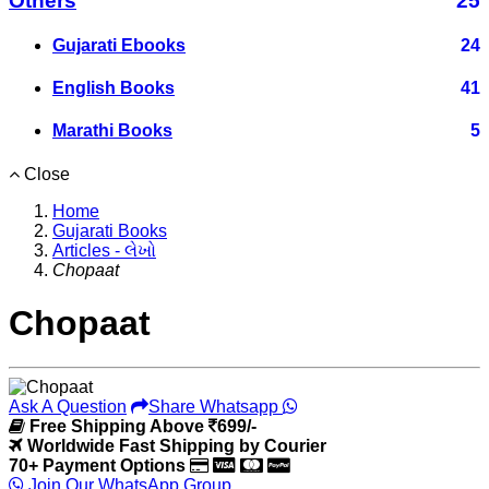
Others
25
Gujarati Ebooks
24
English Books
41
Marathi Books
5
Close
Home
Gujarati Books
Articles - લેખો
Chopaat
Chopaat
Ask A Question
Share Whatsapp
Free Shipping Above
699/-
Worldwide Fast Shipping by Courier
70+ Payment Options
Join Our WhatsApp Group