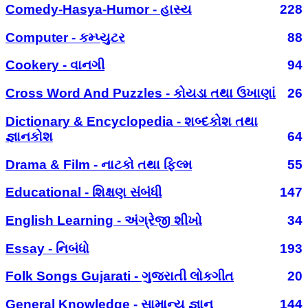
Comedy-Hasya-Humor - હાસ્ય
228
Computer - કમ્પ્યુટર
88
Cookery - વાનગી
94
Cross Word And Puzzles - કોયડા તથા ઉખાણાં
26
Dictionary & Encyclopedia - શબ્દકોશ તથા
જ્ઞાનકોશ
64
Drama & Film - નાટકો તથા ફિલ્મ
55
Educational - શિક્ષણ સંબંધી
147
English Learning - અંગ્રેજી શીખો
34
Essay - નિબંધો
193
Folk Songs Gujarati - ગુજરાતી લોકગીત
20
General Knowledge - સામાન્ય જ્ઞાન
144