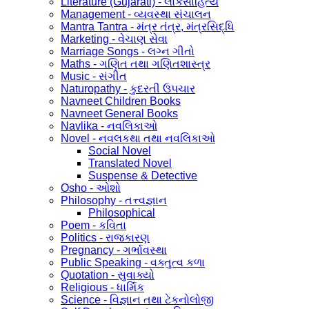
Literature (Gujarati) - લોકસાહિત્ય
Management - વ્યવસ્થા સંચાલન
Mantra Tantra - મંત્ર તંત્ર, મંત્રસિદ્ધિ
Marketing - વેચાણ સેવા
Marriage Songs - લગ્ન ગીતો
Maths - ગણિત તથા ગણિતશાસ્ત્ર
Music - સંગીત
Naturopathy - કુદરતી ઉપચાર
Navneet Children Books
Navneet General Books
Navlika - નવલિકાઓ
Novel - નવલકથા તથા નવલિકાઓ
Social Novel
Translated Novel
Suspense & Detective
Osho - ઓશો
Philosophy - તત્ત્વજ્ઞાન
Philosophical
Poem - કવિતા
Politics - રાજકારણ
Pregnancy - ગર્ભાવસ્થા
Public Speaking - વક્તુત્વ કળા
Quotation - સુવાક્યો
Religious - ધાર્મિક
Science - વિજ્ઞાન તથા ટેકનોલોજી