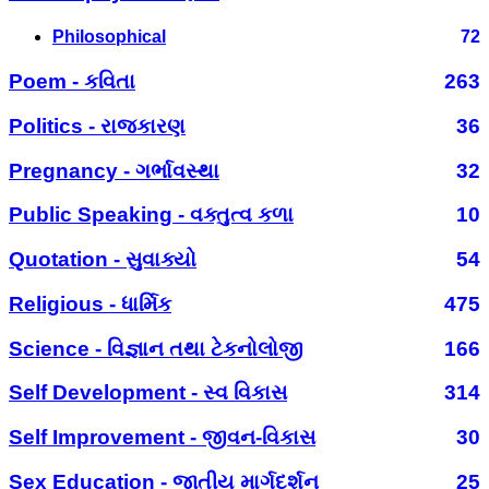
Philosophical
72
Poem - કવિતા
263
Politics - રાજકારણ
36
Pregnancy - ગર્ભાવસ્થા
32
Public Speaking - વક્તુત્વ કળા
10
Quotation - સુવાક્યો
54
Religious - ધાર્મિક
475
Science - વિજ્ઞાન તથા ટેકનોલોજી
166
Self Development - સ્વ વિકાસ
314
Self Improvement - જીવન-વિકાસ
30
Sex Education - જાતીય માર્ગદર્શન
25