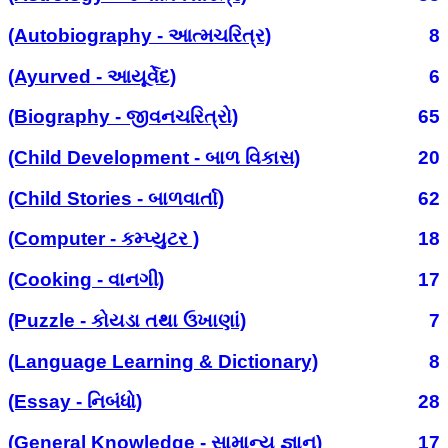
(Autobiography - આત્મચરિત્ર)
8
(Ayurved - આયૂર્વેદ)
6
(Biography - જીવનચરિત્રો)
65
(Child Development - બાળ વિકાસ)
20
(Child Stories - બાળવાર્તા)
62
(Computer - કમ્પ્યુટર )
18
(Cooking - વાનગી)
17
(Puzzle - કોયડા તથા ઉખાણાં)
7
(Language Learning & Dictionary)
8
(Essay - નિબંધો)
28
(General Knowledge - સામાન્ય જ્ઞાન)
17