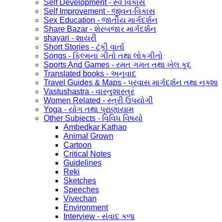
Self Development - સ્વ વિકાસ
Self Improvement - જીવન-વિકાસ
Sex Education - જાતીય માર્ગદર્શન
Share Bazar - શેરબજાર માર્ગદર્શન
shayari - શાયરી
Short Stories - ટૂંકી વાર્તા
Songs - ફિલ્મના ગીતો તથા લોકગીતો
Sports And Games - રમત ગમત તથા ખેલ કૂદ
Translated books - અનુવાદ
Travel Guides & Maps - પ્રવાસ માર્ગદર્શન તથા નક્શા
Vastushastra - વાસ્તુશાસ્ત્ર
Women Related - સ્ત્રી ઉપયોગી
Yoga - યોગ તથા પ્રાણાયામ
Other Subjects - વિવિધ વિષયો
Ambedkar Kathao
Animal Grown
Cartoon
Critical Notes
Guidelines
Reki
Sketches
Speeches
Vivechan
Environment
Interview - સંવાદ કળા