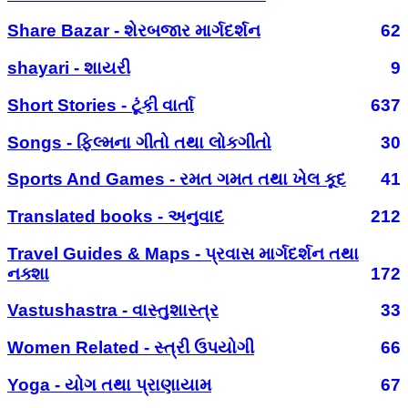
Share Bazar - શેરબજાર માર્ગદર્શન
62
shayari - શાયરી
9
Short Stories - ટૂંકી વાર્તા
637
Songs - ફિલ્મના ગીતો તથા લોકગીતો
30
Sports And Games - રમત ગમત તથા ખેલ કૂદ
41
Translated books - અનુવાદ
212
Travel Guides & Maps - પ્રવાસ માર્ગદર્શન તથા
નક્શા
172
Vastushastra - વાસ્તુશાસ્ત્ર
33
Women Related - સ્ત્રી ઉપયોગી
66
Yoga - યોગ તથા પ્રાણાયામ
67