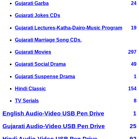
Gujarati Garba
24
Gujarati Jokes CDs
Gujarati Lectures-Katha-Dairo-Music Program
19
Gujarati Marriage Song CDs.
Gujarati Movies
297
Gujarati Social Drama
49
Gujarati Suspense Drama
1
Hindi Classic
154
TV Serials
8
English Audio-Video USB Pen Drive
1
Gujarati Audio-Video USB Pen Drive
25
Hindi Audio-Video USB Pen Drive
92