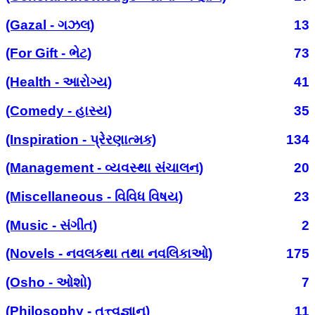
(Gazal - ગઝલ)
13
(For Gift - ભેટ)
73
(Health - આરોગ્ય)
41
(Comedy - હાસ્ય)
35
(Inspiration - પ્રેરણાત્મક)
134
(Management - વ્યવસ્થા સંચાલન)
20
(Miscellaneous - વિવિધ વિષય)
23
(Music - સંગીત)
2
(Novels - નવલકથા તથા નવલિકાઓ)
175
(Osho - ઓશો)
7
(Philosophy - તત્ત્વજ્ઞાન)
11