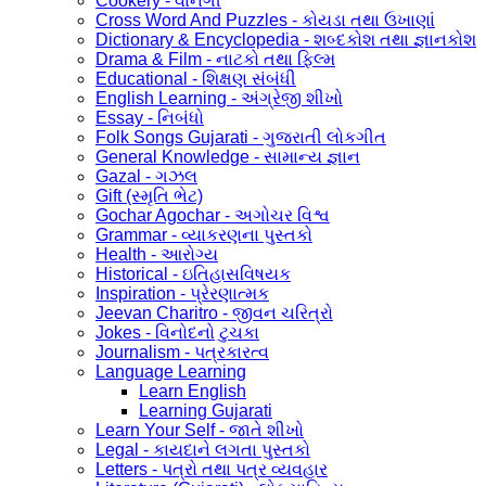
Cookery - વાનગી
Cross Word And Puzzles - કોયડા તથા ઉખાણાં
Dictionary & Encyclopedia - શબ્દકોશ તથા જ્ઞાનકોશ
Drama & Film - નાટકો તથા ફિલ્મ
Educational - શિક્ષણ સંબંધી
English Learning - અંગ્રેજી શીખો
Essay - નિબંધો
Folk Songs Gujarati - ગુજરાતી લોકગીત
General Knowledge - સામાન્ય જ્ઞાન
Gazal - ગઝલ
Gift (સ્મૃતિ ભેટ)
Gochar Agochar - અગોચર વિશ્વ
Grammar - વ્યાકરણના પુસ્તકો
Health - આરોગ્ય
Historical - ઇતિહાસવિષયક
Inspiration - પ્રેરણાત્મક
Jeevan Charitro - જીવન ચરિત્રો
Jokes - વિનોદનો ટુચકા
Journalism - પત્રકારત્વ
Language Learning
Learn English
Learning Gujarati
Learn Your Self - જાતે શીખો
Legal - કાયદાને લગતા પુસ્તકો
Letters - પત્રો તથા પત્ર વ્યવહાર