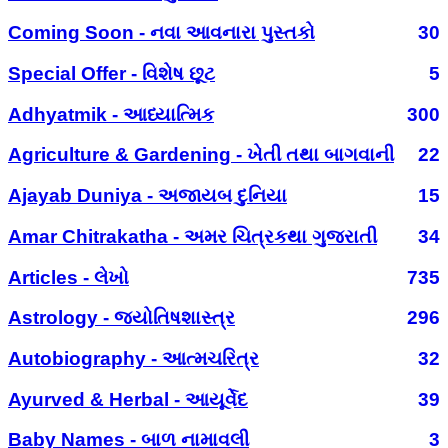
Coming Soon - નવા આવનારા પુસ્તકો
30
Special Offer - વિશેષ છૂટ
5
Adhyatmik - આધ્યાત્મિક
300
Agriculture & Gardening - ખેતી તથા બાગવાની
22
Ajayab Duniya - અજાયબ દુનિયા
15
Amar Chitrakatha - અમર ચિત્રકથા ગુજરાતી
34
Articles - લેખો
735
Astrology - જ્યોતિષશાસ્ત્ર
296
Autobiography - આત્મચરિત્ર
32
Ayurved & Herbal - આયૂર્વેદ
39
Baby Names - બાળ નામાવલી
3