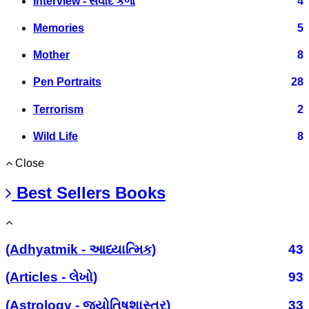
Interview - સંવાદ કળા
4
Memories
5
Mother
8
Pen Portraits
28
Terrorism
2
Wild Life
8
Close
Best Sellers Books
(Adhyatmik - આધ્યાત્મિક)
43
(Articles - લેખો)
93
(Astrology - જ્યોતિષશાસ્ત્ર)
33