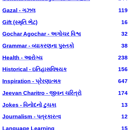
Gazal - ગઝલ
119
Gift (સ્મૃતિ ભેટ)
16
Gochar Agochar - અગોચર વિશ્વ
32
Grammar - વ્યાકરણના પુસ્તકો
38
Health - આરોગ્ય
238
Historical - ઇતિહાસવિષયક
156
Inspiration - પ્રેરણાત્મક
647
Jeevan Charitro - જીવન ચરિત્રો
174
Jokes - વિનોદનો ટુચકા
13
Journalism - પત્રકારત્વ
12
Language Learning
15