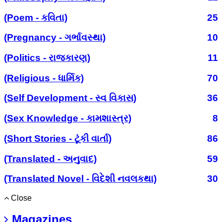
(Poem - કવિતા)
25
(Pregnancy - ગર્ભાવસ્થા)
10
(Politics - રાજકારણ)
11
(Religious - ધાર્મિક)
70
(Self Development - સ્વ વિકાસ)
36
(Sex Knowledge - કામશાસ્ત્ર)
8
(Short Stories - ટૂંકી વાર્તા)
86
(Translated - અનુવાદ)
59
(Translated Novel - વિદેશી નવલકથા)
30
Close
Magazines