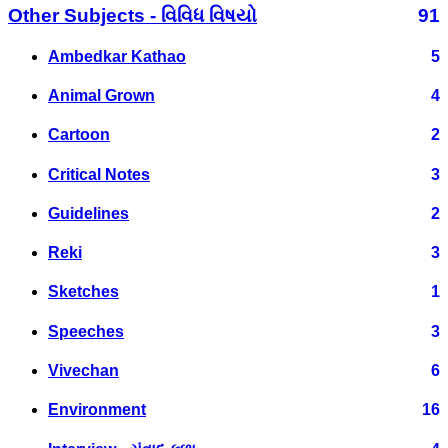
Other Subjects - વિવિધ વિષયો
91
Ambedkar Kathao
5
Animal Grown
4
Cartoon
2
Critical Notes
3
Guidelines
2
Reki
3
Sketches
1
Speeches
3
Vivechan
6
Environment
16