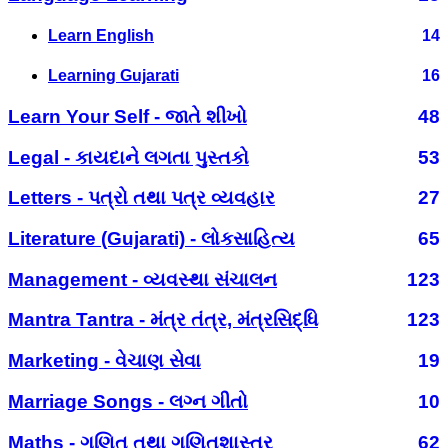
Learn English
14
Learning Gujarati
16
Learn Your Self - જાતે શીખો
48
Legal - કાયદાને લગતા પુસ્તકો
53
Letters - પત્રો તથા પત્ર વ્યવહાર
27
Literature (Gujarati) - લોકસાહિત્ય
65
Management - વ્યવસ્થા સંચાલન
123
Mantra Tantra - મંત્ર તંત્ર, મંત્રસિદ્ધિ
123
Marketing - વેચાણ સેવા
19
Marriage Songs - લગ્ન ગીતો
10
Maths - ગણિત તથા ગણિતશાસ્ત્ર
62