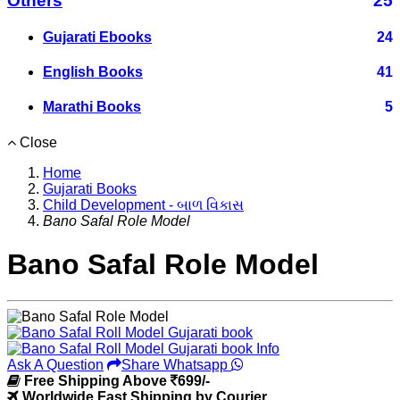
Others
25
Gujarati Ebooks
24
English Books
41
Marathi Books
5
Close
Home
Gujarati Books
Child Development - બાળ વિકાસ
Bano Safal Role Model
Bano Safal Role Model
Ask A Question
Share Whatsapp
Free Shipping Above
699/-
Worldwide Fast Shipping by Courier