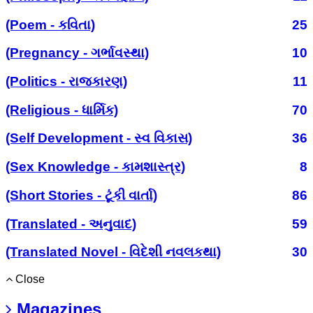
(Poem - કવિતા)
25
(Pregnancy - ગર્ભાવસ્થા)
10
(Politics - રાજકારણ)
11
(Religious - ધાર્મિક)
70
(Self Development - સ્વ વિકાસ)
36
(Sex Knowledge - કામશાસ્ત્ર)
8
(Short Stories - ટૂંકી વાર્તા)
86
(Translated - અનુવાદ)
59
(Translated Novel - વિદેશી નવલકથા)
30
Close
Magazines