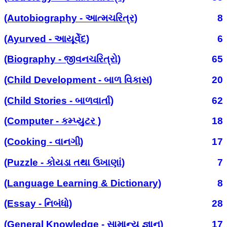
(Autobiography - આત્મચરિત્ર)
8
(Ayurved - આયૂર્વેદ)
6
(Biography - જીવનચરિત્રો)
65
(Child Development - બાળ વિકાસ)
20
(Child Stories - બાળવાર્તા)
62
(Computer - કમ્પ્યુટર )
18
(Cooking - વાનગી)
17
(Puzzle - કોયડા તથા ઉખાણાં)
7
(Language Learning & Dictionary)
8
(Essay - નિબંધો)
28
(General Knowledge - સામાન્ય જ્ઞાન)
17