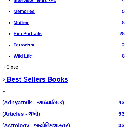
Interview - સંવાદ કળા
4
Memories
5
Mother
8
Pen Portraits
28
Terrorism
2
Wild Life
8
Close
Best Sellers Books
(Adhyatmik - આધ્યાત્મિક)
43
(Articles - લેખો)
93
(Astrology - જ્યોતિષશાસ્ત્ર)
33