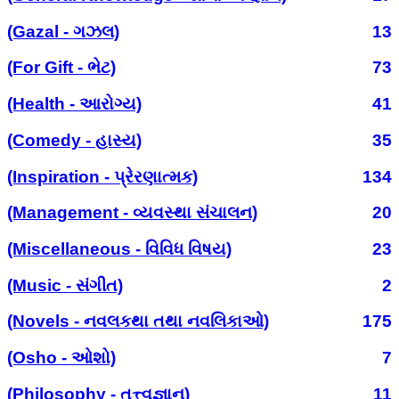
(Gazal - ગઝલ)
13
(For Gift - ભેટ)
73
(Health - આરોગ્ય)
41
(Comedy - હાસ્ય)
35
(Inspiration - પ્રેરણાત્મક)
134
(Management - વ્યવસ્થા સંચાલન)
20
(Miscellaneous - વિવિધ વિષય)
23
(Music - સંગીત)
2
(Novels - નવલકથા તથા નવલિકાઓ)
175
(Osho - ઓશો)
7
(Philosophy - તત્ત્વજ્ઞાન)
11