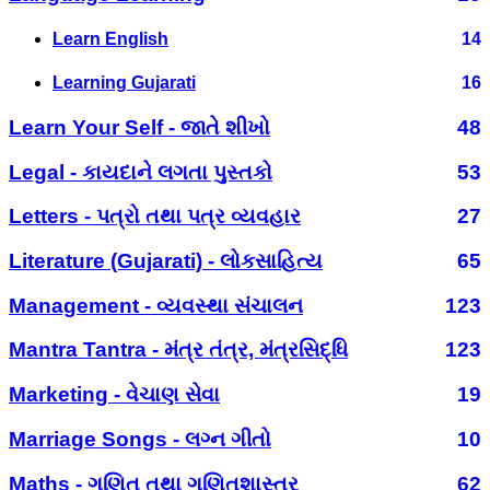
Learn English
14
Learning Gujarati
16
Learn Your Self - જાતે શીખો
48
Legal - કાયદાને લગતા પુસ્તકો
53
Letters - પત્રો તથા પત્ર વ્યવહાર
27
Literature (Gujarati) - લોકસાહિત્ય
65
Management - વ્યવસ્થા સંચાલન
123
Mantra Tantra - મંત્ર તંત્ર, મંત્રસિદ્ધિ
123
Marketing - વેચાણ સેવા
19
Marriage Songs - લગ્ન ગીતો
10
Maths - ગણિત તથા ગણિતશાસ્ત્ર
62