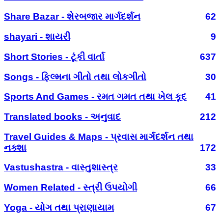
Share Bazar - શેરબજાર માર્ગદર્શન
62
shayari - શાયરી
9
Short Stories - ટૂંકી વાર્તા
637
Songs - ફિલ્મના ગીતો તથા લોકગીતો
30
Sports And Games - રમત ગમત તથા ખેલ કૂદ
41
Translated books - અનુવાદ
212
Travel Guides & Maps - પ્રવાસ માર્ગદર્શન તથા
નક્શા
172
Vastushastra - વાસ્તુશાસ્ત્ર
33
Women Related - સ્ત્રી ઉપયોગી
66
Yoga - યોગ તથા પ્રાણાયામ
67