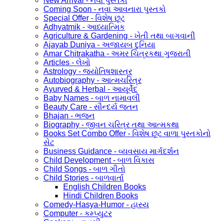
New Arrival - નવા પુસ્તકો
Coming Soon - નવા આવનારા પુસ્તકો
Special Offer - વિશેષ છૂટ
Adhyatmik - આધ્યાત્મિક
Agriculture & Gardening - ખેતી તથા બાગવાની
Ajayab Duniya - અજાયબ દુનિયા
Amar Chitrakatha - અમર ચિત્રકથા ગુજરાતી
Articles - લેખો
Astrology - જ્યોતિષશાસ્ત્ર
Autobiography - આત્મચરિત્ર
Ayurved & Herbal - આયૂર્વેદ
Baby Names - બાળ નામાવલી
Beauty Care - સૌન્દર્ય જતન
Bhajan - ભજન
Biography - જીવન ચરિત્ર તથા આત્મકથા
Books Set Combo Offer - વિશેષ છૂટ વાળા પુસ્તકોનો
સેટ
Business Guidance - વ્યવસાય માર્ગદર્શન
Child Development - બાળ વિકાસ
Child Songs - બાળ ગીતો
Child Stories - બાળવાર્તા
English Children Books
Hindi Children Books
Comedy-Hasya-Humor - હાસ્ય
Computer - કમ્પ્યુટર