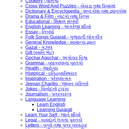
Cookery - વાનગી
Cross Word And Puzzles - કોયડા તથા ઉખાણાં
Dictionary & Encyclopedia - શબ્દકોશ તથા જ્ઞાનકોશ
Drama & Film - નાટકો તથા ફિલ્મ
Educational - શિક્ષણ સંબંધી
English Learning - અંગ્રેજી શીખો
Essay - નિબંધો
Folk Songs Gujarati - ગુજરાતી લોકગીત
General Knowledge - સામાન્ય જ્ઞાન
Gazal - ગઝલ
Gift (સ્મૃતિ ભેટ)
Gochar Agochar - અગોચર વિશ્વ
Grammar - વ્યાકરણના પુસ્તકો
Health - આરોગ્ય
Historical - ઇતિહાસવિષયક
Inspiration - પ્રેરણાત્મક
Jeevan Charitro - જીવન ચરિત્રો
Jokes - વિનોદનો ટુચકા
Journalism - પત્રકારત્વ
Language Learning
Learn English
Learning Gujarati
Learn Your Self - જાતે શીખો
Legal - કાયદાને લગતા પુસ્તકો
Letters - પત્રો તથા પત્ર વ્યવહાર