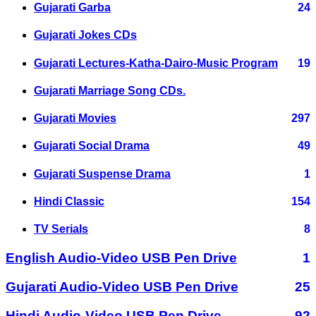
Gujarati Garba
24
Gujarati Jokes CDs
Gujarati Lectures-Katha-Dairo-Music Program
19
Gujarati Marriage Song CDs.
Gujarati Movies
297
Gujarati Social Drama
49
Gujarati Suspense Drama
1
Hindi Classic
154
TV Serials
8
English Audio-Video USB Pen Drive
1
Gujarati Audio-Video USB Pen Drive
25
Hindi Audio-Video USB Pen Drive
92