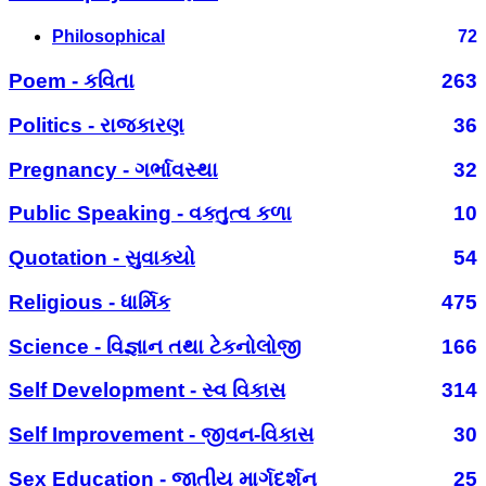
Philosophical
72
Poem - કવિતા
263
Politics - રાજકારણ
36
Pregnancy - ગર્ભાવસ્થા
32
Public Speaking - વક્તુત્વ કળા
10
Quotation - સુવાક્યો
54
Religious - ધાર્મિક
475
Science - વિજ્ઞાન તથા ટેકનોલોજી
166
Self Development - સ્વ વિકાસ
314
Self Improvement - જીવન-વિકાસ
30
Sex Education - જાતીય માર્ગદર્શન
25