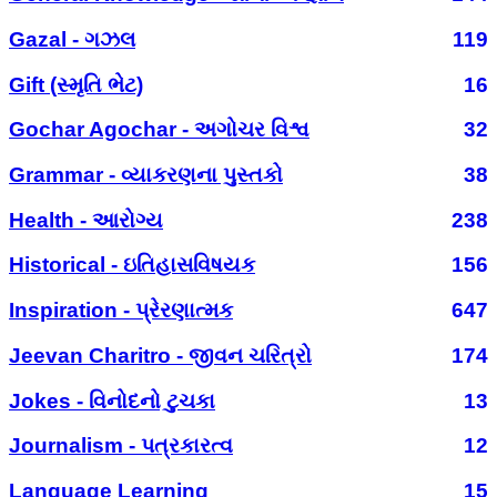
Gazal - ગઝલ
119
Gift (સ્મૃતિ ભેટ)
16
Gochar Agochar - અગોચર વિશ્વ
32
Grammar - વ્યાકરણના પુસ્તકો
38
Health - આરોગ્ય
238
Historical - ઇતિહાસવિષયક
156
Inspiration - પ્રેરણાત્મક
647
Jeevan Charitro - જીવન ચરિત્રો
174
Jokes - વિનોદનો ટુચકા
13
Journalism - પત્રકારત્વ
12
Language Learning
15