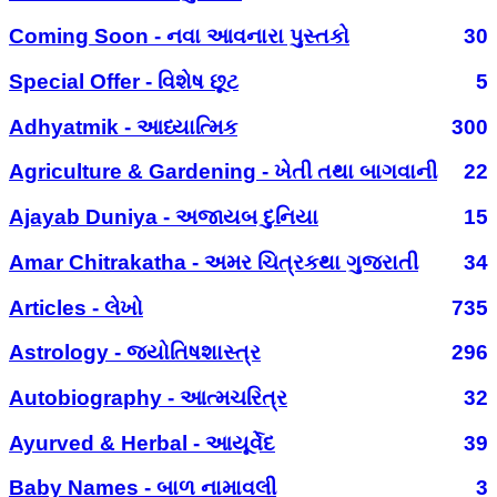
Coming Soon - નવા આવનારા પુસ્તકો
30
Special Offer - વિશેષ છૂટ
5
Adhyatmik - આધ્યાત્મિક
300
Agriculture & Gardening - ખેતી તથા બાગવાની
22
Ajayab Duniya - અજાયબ દુનિયા
15
Amar Chitrakatha - અમર ચિત્રકથા ગુજરાતી
34
Articles - લેખો
735
Astrology - જ્યોતિષશાસ્ત્ર
296
Autobiography - આત્મચરિત્ર
32
Ayurved & Herbal - આયૂર્વેદ
39
Baby Names - બાળ નામાવલી
3