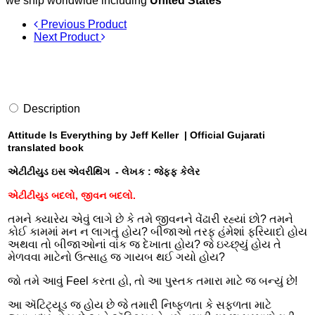
we ship worldwide including
United States
Previous Product
Next Product
Description
Attitude Is Everything by Jeff Keller | Official Gujarati
translated book
એટીટીયુડ ઇસ એવરીથિંગ - લેખક : જેફ્ફ કેલેર
એટીટીયુડ બદલો, જીવન બદલો.
તમને ક્યારેય એવું લાગે છે કે તમે જીવનને વેંઢારી રહ્યાં છો? તમને
કોઈ કામમાં મન ન લાગતું હોય? બીજાઓ તરફ હંમેશાં ફરિયાદો હોય
અથવા તો બીજાઓનાં વાંક જ દેખાતા હોય? જે ઇચ્છ્યું હોય તે
મેળવવા માટેનો ઉત્સાહ જ ગાયબ થઈ ગયો હોય?
જો તમે આવું Feel કરતા હો, તો આ પુસ્તક તમારા માટે જ બન્યું છે!
આ ઍટિટ્યૂડ જ હોય છે જે તમારી નિષ્ફળતા કે સફળતા માટે