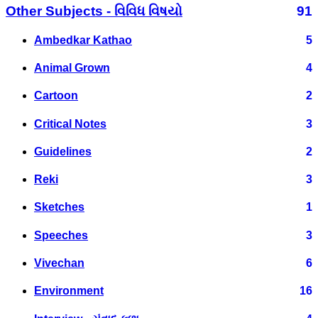
Other Subjects - વિવિધ વિષયો
91
Ambedkar Kathao
5
Animal Grown
4
Cartoon
2
Critical Notes
3
Guidelines
2
Reki
3
Sketches
1
Speeches
3
Vivechan
6
Environment
16