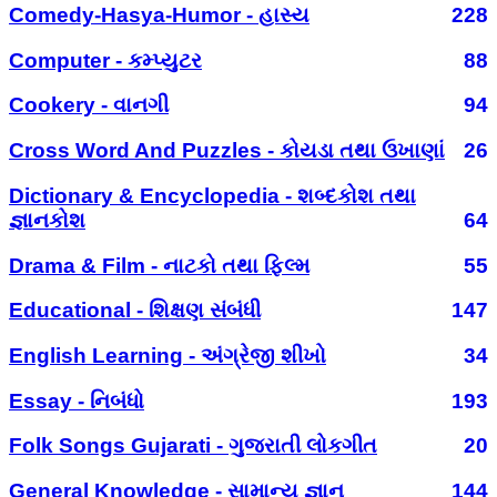
Comedy-Hasya-Humor - હાસ્ય
228
Computer - કમ્પ્યુટર
88
Cookery - વાનગી
94
Cross Word And Puzzles - કોયડા તથા ઉખાણાં
26
Dictionary & Encyclopedia - શબ્દકોશ તથા
જ્ઞાનકોશ
64
Drama & Film - નાટકો તથા ફિલ્મ
55
Educational - શિક્ષણ સંબંધી
147
English Learning - અંગ્રેજી શીખો
34
Essay - નિબંધો
193
Folk Songs Gujarati - ગુજરાતી લોકગીત
20
General Knowledge - સામાન્ય જ્ઞાન
144