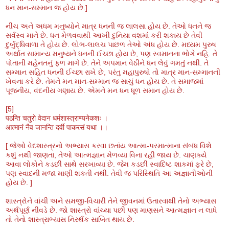
ધન માન-સમ્માન જ હોય છે.]
નીચ અને અધમ મનુષ્યોને માત્ર ધનની જ લાલસા હોય છે. તેઓ ધનને જ
સર્વસ્વ માને છે. ધન મેળવવાથી આખી દુનિયા વશમાં કરી શકાય છે તેવી
દુર્બુદ્ધિવાળા તે હોય છે. લોભ-લાલચ પાછળ તેઓ અંધ હોય છે. મધ્યમ પુરુષ
અર્થાત સામાન્ય મનુષ્યને ધનની ઈચ્છા હોય છે, પણ સ્વમાનના ભોગે નહિ. તે
પોતાની મહેનતનું ફળ માગે છે. તેને અપમાન વેઠીને ધન લેવું ગમતું નથી. તે
સમ્માન સહિત ધનની ઈચ્છા રાખે છે, પરંતુ મહાપુરુષો તો માત્ર માન-સમ્માનની
ખેવના કરે છે. તેમને મન માન-સમ્માન જ સાચું ધન હોય છે. તે સમાજમાં
પૂજનીય, વંદનીય ગણાય છે. એમને મન ધન ધૂળ સમાન હોય છે.
[5]
पठन्ति चतुरो वेदान धर्मशास्त्राण्यनेकशः ।
आत्मानं नैव जानन्ति दर्वी पाकरसं यथा ।।
[ જેઓ વેદશાસ્ત્રનો અભ્યાસ કરવા છતાંય આત્મા-પરમાત્માના સંબંધ વિશે
કશું નથી જાણતા, તેઓ આત્મજ્ઞાન મેળવ્યા વિના રહી જાય છે. ચાણક્યે
આવા લોકોને કડછી સાથે સરખાવ્યા છે. જેમ કડછી સ્વાદિષ્ટ શાકમાં ફરે છે,
પણ સ્વાદની મજા માણી શકતી નથી. તેવી જ પરિસ્થિતિ આ અજ્ઞાનીઓની
હોય છે. ]
શાસ્ત્રોને વાંચી અને સમજી-વિચારી તેને જીવનમાં ઉતારવાથી તેનો અભ્યાસ
અર્થપૂર્ણ નીવડે છે. જો શાસ્ત્રો વાંચ્યા પછી પણ માણસને આત્મજ્ઞાન ન લાધે
તો તેનો શાસ્ત્રાભ્યાસ નિરર્થક સાબિત થાય છે.