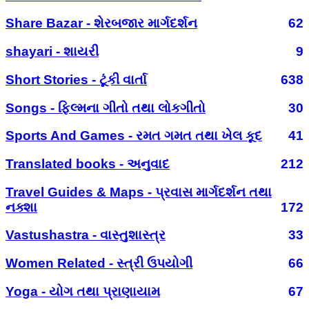
Share Bazar - શેરબજાર માર્ગદર્શન
62
shayari - શાયરી
9
Short Stories - ટૂંકી વાર્તા
638
Songs - ફિલ્મના ગીતો તથા લોકગીતો
30
Sports And Games - રમત ગમત તથા ખેલ કૂદ
41
Translated books - અનુવાદ
212
Travel Guides & Maps - પ્રવાસ માર્ગદર્શન તથા
નક્શા
172
Vastushastra - વાસ્તુશાસ્ત્ર
33
Women Related - સ્ત્રી ઉપયોગી
66
Yoga - યોગ તથા પ્રાણાયામ
67