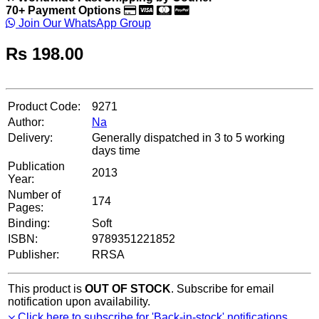
70+ Payment Options
Join Our WhatsApp Group
Rs
198.00
Product Code:
9271
Author:
Na
Delivery:
Generally dispatched in 3 to 5 working
days time
Publication
2013
Year:
Number of
174
Pages:
Binding:
Soft
ISBN:
9789351221852
Publisher:
RRSA
This product is
OUT OF STOCK
. Subscribe for email
notification upon availability.
Click here to subscribe for 'Back-in-stock' notifications