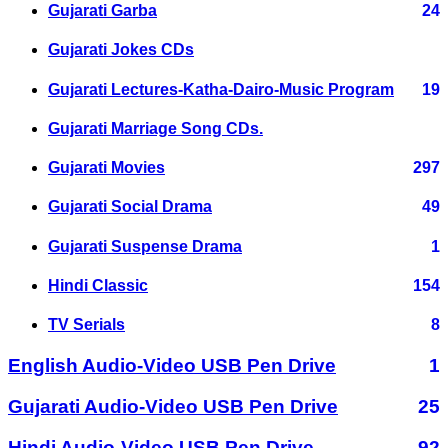
Gujarati Garba
24
Gujarati Jokes CDs
Gujarati Lectures-Katha-Dairo-Music Program
19
Gujarati Marriage Song CDs.
Gujarati Movies
297
Gujarati Social Drama
49
Gujarati Suspense Drama
1
Hindi Classic
154
TV Serials
8
English Audio-Video USB Pen Drive
1
Gujarati Audio-Video USB Pen Drive
25
Hindi Audio-Video USB Pen Drive
92