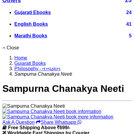
Others
25
Gujarati Ebooks
24
English Books
41
Marathi Books
5
Close
Home
Gujarati Books
Philosophy - તત્ત્વજ્ઞાન
Sampurna Chanakya Neeti
Sampurna Chanakya Neeti
Ask A Question
Share Whatsapp
Free Shipping Above
699/-
Worldwide Fast Shipping by Courier