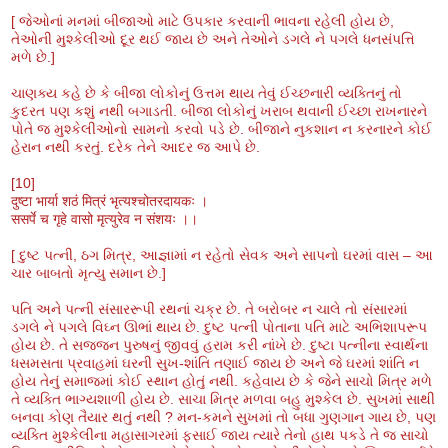
[ જેઓનાં મનમાં બીજાઓ માટે ઉપકાર કરવાની ભાવના રહેલી હોય છે,
તેઓની મુશ્કેલીઓ દૂર થઈ જાય છે અને તેઓને ડગલે ને પગલે ધનસંપત્તિ
મળે છે.]
ચાણક્ય કહે છે કે બીજા લોકોનું ઉત્તમ થાય તેવું ઈચ્છનારી વ્યક્તિનું તો
કુદરત પણ કશું નથી બગાડતી. બીજા લોકોનું ખરાબ થવાની ઈચ્છા રાખનારને
પોતે જ મુશ્કેલીઓનો સામનો કરવો પડે છે. બીજાને નુકશાન ન કરનારને કોઈ
હેરાન નથી કરતું. દરેક તેને આદર જ આપે છે.
[10]
दुष्टा भार्या शठं मित्रं भृत्यश्चोतरदायकः ।
ससर्पे च गृहे वासो मृत्युरेव न संशयः ।।
[ દુષ્ટ પત્ની, ઠગ મિત્ર, આજ્ઞામાં ન રહેતો સેવક અને સાપનો ઘરમાં વાસ – આ
ચાર બાબતો મૃત્યુ સમાન છે.]
પતિ અને પત્ની સંસારરૂપી રથનાં ચક્ર છે. તે બરોબર ન ચાલે તો સંસારમાં
ડગલે ને પગલે વિઘ્ન ઊભાં થાય છે. દુષ્ટ પત્ની પોતાના પતિ માટે અભિશાપરૂપ
હોય છે. તે સજ્જન પુરુષનું જીવવું હરામ કરી નાંખે છે. દુષ્ટા પત્નીના સ્વાર્થના
ધસમસતા પ્રવાહમાં ઘરની સુખ-શાંતિ તણાઈ જાય છે અને જે ઘરમાં શાંતિ ન
હોય તેનું સમાજમાં કોઈ સ્થાન હોતું નથી. કહેવાય છે કે જેને સાચો મિત્ર મળે
તે વ્યક્તિ ભાગ્યશાળી હોય છે. સાચા મિત્ર મળવા બહુ મુશ્કેલ છે. સુખમાં સાથી
બનવા કોણ તૈયાર થતું નથી ? મન-કમને સુખમાં તો બધા ગુણગાન ગાય છે, પણ
વ્યક્તિ મુશ્કેલીના મહાસાગરમાં ફસાઈ જાય ત્યારે તેનો હાથ પકડે તે જ સાચો