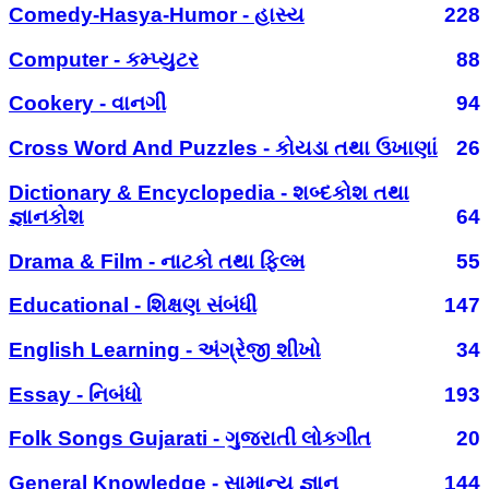
Comedy-Hasya-Humor - હાસ્ય
228
Computer - કમ્પ્યુટર
88
Cookery - વાનગી
94
Cross Word And Puzzles - કોયડા તથા ઉખાણાં
26
Dictionary & Encyclopedia - શબ્દકોશ તથા
જ્ઞાનકોશ
64
Drama & Film - નાટકો તથા ફિલ્મ
55
Educational - શિક્ષણ સંબંધી
147
English Learning - અંગ્રેજી શીખો
34
Essay - નિબંધો
193
Folk Songs Gujarati - ગુજરાતી લોકગીત
20
General Knowledge - સામાન્ય જ્ઞાન
144