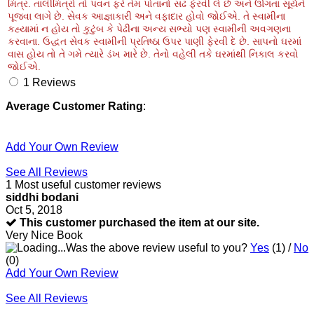
મિત્ર. તાલીમિત્રો તો પવન ફરે તેમ પોતાનો સઢ ફેરવી લે છે અને ઊગતા સૂર્યને
પૂજવા લાગે છે. સેવક આજ્ઞાકારી અને વફાદાર હોવો જોઈએ. તે સ્વામીના
કહ્યામાં ન હોય તો કુટુંબ કે પેઢીના અન્ય સભ્યો પણ સ્વામીની અવગણના
કરવાના. ઉદ્ધત સેવક સ્વામીની પ્રતિષ્ઠા ઉપર પાણી ફેરવી દે છે. સાપનો ઘરમાં
વાસ હોય તો તે ગમે ત્યારે ડંખ મારે છે. તેનો વહેલી તકે ઘરમાંથી નિકાલ કરવો
જોઈએ.
1
Reviews
Average Customer Rating
:
Add Your Own Review
See All Reviews
1 Most useful customer reviews
siddhi bodani
Oct 5, 2018
This customer purchased the item at our site.
Very Nice Book
Was the above review useful to you?
Yes
(
1
) /
No
(
0
)
Add Your Own Review
See All Reviews