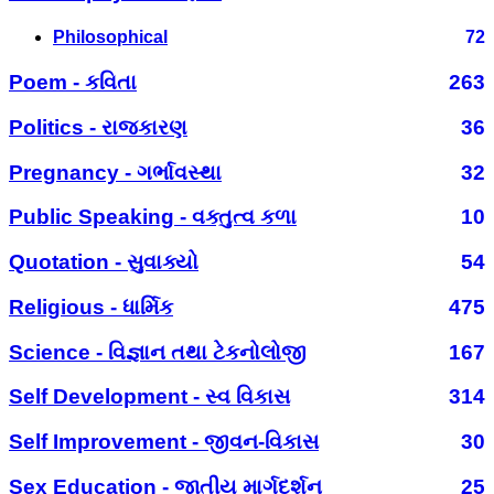
Philosophical
72
Poem - કવિતા
263
Politics - રાજકારણ
36
Pregnancy - ગર્ભાવસ્થા
32
Public Speaking - વક્તુત્વ કળા
10
Quotation - સુવાક્યો
54
Religious - ધાર્મિક
475
Science - વિજ્ઞાન તથા ટેકનોલોજી
167
Self Development - સ્વ વિકાસ
314
Self Improvement - જીવન-વિકાસ
30
Sex Education - જાતીય માર્ગદર્શન
25