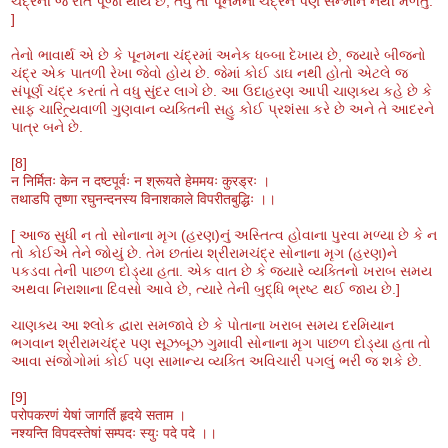
ચંદ્રની જે રીતે પૂજા થાય છે, તેવું તો પૂનમના ચંદ્રને પણ સન્માન નથી મળતું.
]
તેનો ભાવાર્થ એ છે કે પૂનમના ચંદ્રમાં અનેક ધબ્બા દેખાય છે, જ્યારે બીજનો
ચંદ્ર એક પાતળી રેખા જેવો હોય છે. જેમાં કોઈ ડાઘ નથી હોતો એટલે જ
સંપૂર્ણ ચંદ્ર કરતાં તે વધુ સુંદર લાગે છે. આ ઉદાહરણ આપી ચાણક્ય કહે છે કે
સાફ ચારિત્ર્યવાળી ગુણવાન વ્યક્તિની સહુ કોઈ પ્રશંસા કરે છે અને તે આદરને
પાત્ર બને છે.
[8]
न निर्मितः केन न दष्टपूर्वः न श्रूयते हेममयः कुरड्रः ।
तथाडपि तृष्णा रघुनन्दनस्य विनाशकाले विपरीतबुद्धिः ।।
[ આજ સુધી ન તો સોનાના મૃગ (હરણ)નું અસ્તિત્વ હોવાના પુરવા મળ્યા છે કે ન
તો કોઈએ તેને જોયું છે. તેમ છતાંય શ્રીરામચંદ્ર સોનાના મૃગ (હરણ)ને
પકડવા તેની પાછળ દોડ્યા હતા. એક વાત છે કે જ્યારે વ્યક્તિનો ખરાબ સમય
અથવા નિરાશાના દિવસો આવે છે, ત્યારે તેની બુદ્ધિ ભ્રષ્ટ થઈ જાય છે.]
ચાણક્ય આ શ્લોક દ્વારા સમજાવે છે કે પોતાના ખરાબ સમય દરમિયાન
ભગવાન શ્રીરામચંદ્ર પણ સૂઝબૂઝ ગુમાવી સોનાના મૃગ પાછળ દોડ્યા હતા તો
આવા સંજોગોમાં કોઈ પણ સામાન્ય વ્યક્તિ અવિચારી પગલું ભરી જ શકે છે.
[9]
परोपकरणं येषां जागर्ति हृदये सताम ।
नश्यन्ति विपदस्तेषां सम्पदः स्युः पदे पदे ।।