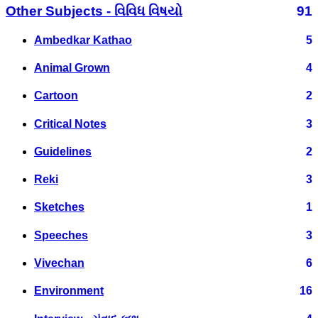
Other Subjects - વિવિધ વિષયો
91
Ambedkar Kathao
5
Animal Grown
4
Cartoon
2
Critical Notes
3
Guidelines
2
Reki
3
Sketches
1
Speeches
3
Vivechan
6
Environment
16