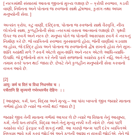
[ નરકમાંથી સંસારમાં આવતા જીવનાં મુખ્ય લક્ષણ છે – ક્રોધી સ્વભાવ, કડવી
વાણી, નિર્ધનતા અને પોતાના જ સ્વજનો સાથે દ્વેષભાવ, કુસંગ તથા અધમ
મનુષ્યોની સેવા. ]
અત્યંત ક્રોધ, કટુ વાણી, દરિદ્રતા, પોતાના જ સ્વજનો સાથે વૈરવૃત્તિ, નીચ
લોકોનો સાથ, કુળહીનોની સેવા –નરકમાં વસતા આત્માનાં લક્ષણો છે. પૃથ્વી
ઉપર જ સ્વર્ગ અને નરક છે. મનુષ્ય પોતે જ પોતાની આસપાસ સ્વર્ગ કે નરકનું
નિર્માણ કરે છે. જે વ્યક્તિનો સ્વભાવ ગુસ્સાવાળો હોય, જેની વાણીમાં કડવાશ
જ હોય, જે દરિદ્ર હોય અને પોતાના જ સ્વજનોનો દ્વૈષ રાખતો હોય તેને સુખ-
શાંતિ ક્યાંથી મળે ? સ્વર્ગ એટલે સુખ-શાંતિ અને નરક એટલે આધિ-વ્યાધિ-
ઉપાધિ. જે દુર્જનોનો સંગ કરે તેની પાસે સજ્જનો ક્યારેય ફરકે નહિ અને તેનું
તમામ સ્તરે પતન થઈ જાય છે. છેવટે તેને કુળહીન મનુષ્યોની સેવા કરવાનો
વખત આવે છે.
[2]
आयुः कर्म च वितं च विधा निधनमेव च ।
पचैतानि हि सृज्यन्ते गर्भस्थस्यैव देहिनः ।।
[ આયુષ્ય, કર્મ, ધન, વિદ્યા અને મૃત્યુ – આ પાંચ બાબતો જીવ જ્યારે માતાના
ગર્ભમાં હોય છે ત્યારે જ નક્કી થઈ જાય છે.]
જ્યારે જીવ તેની માતાના ગર્ભમાં આકાર લે છે ત્યારે જ વિધાતા તેનું આયુષ્ય,
કર્મ, તેની ધન-સંપત્તિ, વિદ્યા અને તેનું મૃત્યુ નક્કી કરી નાંખે છે. તેમાં પછી
ક્યારેય કોઈ ફેરફાર કરી શકતું નથી. આ કારણે જન્મ પછી દરેક વ્યક્તિએ
નિષ્કામ ભાવે કર્મ કરવું જોઈએ અને ફળની આશા ન રાખવી જોઈએ. તેને જે