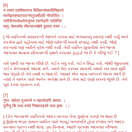
[6]
न ध्यातं पदमीश्वरस्य विधिवत्संसारविच्छितये
स्वर्गद्वारकपाटपाटनपटुधर्मोडपि नोपार्जितः ।
नारीपीनपयोधरोरुयुगलं स्वप्नेडपि नालिगितं
मातुः केवलमेव यौवनवनच्छेदे कुठारा वयम ।।
[ જે વ્યક્તિએ સંસારરૂપી જાળને કાપવા માટે ભગવાનનું સ્મરણ નથી કર્યું અને
સ્વર્ગના દ્વારે પહોંચવા માટે જેણે ધર્મરૂપી ધનનો સંગ્રહ નથી કર્યો, જેણે
સ્વપ્નમાં પણ નારીને પ્રેમ નથી કર્યો, તેવી વ્યક્તિ યુવાનીમાં તેને જન્મ
આપનાર માતાના યૌવનરૂપી વૃક્ષને કાપનાર કુહાડો જ છે કે બીજું કંઈ ? ]
તમે પૃથ્વી પર જન્મ લીધો છે, કંઈક નવું કરો, કંઈક સિદ્ધ કરો, જેથી જીવનમાં
કંઈક મેળવ્યાનો આનંદ મળે. તમને પેદા કરનાર માતાએ તમારો નવ માસ સુધી
ભાર વેઠ્યો છે તેને વ્યર્થ ન જવા દો. જ્યારે એક માતા બાળકને જન્મ આપે છે
ત્યારે તે બાળક પાસે અનેક અપેક્ષા રાખે છે, તેના માટે ઘણાં સપનાં જુએ છે. તેને
પૂરાં કરવા પ્રયત્ન કરો.
[7]
गुणाः सर्वत्र पूजयन्ते न महत्योडपि सम्पदः ।
पूर्णेन्दु किं तथा वन्घो निष्कलड्को यथा कृशः ।।
[ દરેક જગ્યાએ વ્યક્તિનો આદર-સત્કાર તેના ગુણોના કારણે જ થાય છે.
દુર્ગુણોના ભંડાર સમાન વ્યક્તિ પાસે અખૂટ ધનસંપત્તિ હોવા છતાંય તેને આદર-
સન્માન પ્રાપ્ત નથી થતાં. ડાઘ વિનાના, આછો પ્રકાશ આપનાર બીજના