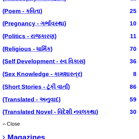
(Poem - કવિતા)
25
(Pregnancy - ગર્ભાવસ્થા)
10
(Politics - રાજકારણ)
11
(Religious - ધાર્મિક)
70
(Self Development - સ્વ વિકાસ)
36
(Sex Knowledge - કામશાસ્ત્ર)
8
(Short Stories - ટૂંકી વાર્તા)
86
(Translated - અનુવાદ)
59
(Translated Novel - વિદેશી નવલકથા)
30
Close
Magazines