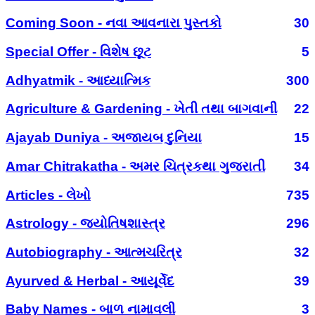
Coming Soon - નવા આવનારા પુસ્તકો
30
Special Offer - વિશેષ છૂટ
5
Adhyatmik - આધ્યાત્મિક
300
Agriculture & Gardening - ખેતી તથા બાગવાની
22
Ajayab Duniya - અજાયબ દુનિયા
15
Amar Chitrakatha - અમર ચિત્રકથા ગુજરાતી
34
Articles - લેખો
735
Astrology - જ્યોતિષશાસ્ત્ર
296
Autobiography - આત્મચરિત્ર
32
Ayurved & Herbal - આયૂર્વેદ
39
Baby Names - બાળ નામાવલી
3