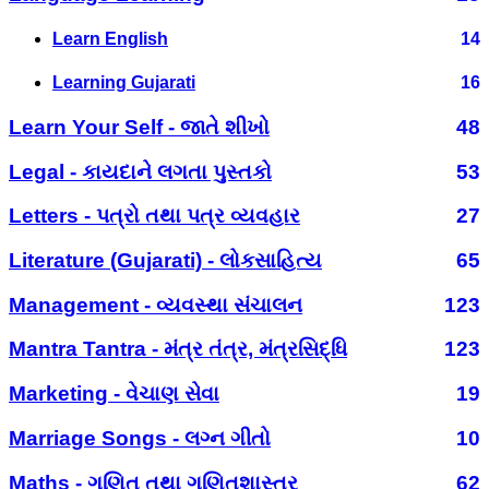
Learn English
14
Learning Gujarati
16
Learn Your Self - જાતે શીખો
48
Legal - કાયદાને લગતા પુસ્તકો
53
Letters - પત્રો તથા પત્ર વ્યવહાર
27
Literature (Gujarati) - લોકસાહિત્ય
65
Management - વ્યવસ્થા સંચાલન
123
Mantra Tantra - મંત્ર તંત્ર, મંત્રસિદ્ધિ
123
Marketing - વેચાણ સેવા
19
Marriage Songs - લગ્ન ગીતો
10
Maths - ગણિત તથા ગણિતશાસ્ત્ર
62