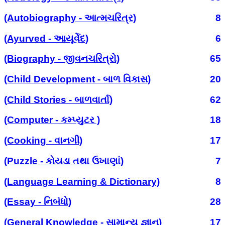
(Autobiography - આત્મચરિત્ર)
8
(Ayurved - આયૂર્વેદ)
6
(Biography - જીવનચરિત્રો)
65
(Child Development - બાળ વિકાસ)
20
(Child Stories - બાળવાર્તા)
62
(Computer - કમ્પ્યુટર )
18
(Cooking - વાનગી)
17
(Puzzle - કોયડા તથા ઉખાણાં)
7
(Language Learning & Dictionary)
8
(Essay - નિબંધો)
28
(General Knowledge - સામાન્ય જ્ઞાન)
17