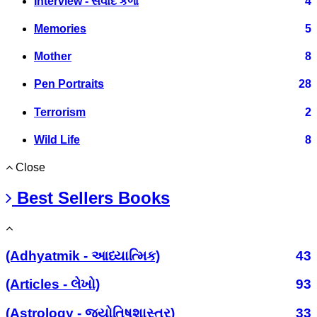
Interview - સંવાદ કળા
4
Memories
5
Mother
8
Pen Portraits
28
Terrorism
2
Wild Life
8
Close
Best Sellers Books
(Adhyatmik - આધ્યાત્મિક)
43
(Articles - લેખો)
93
(Astrology - જ્યોતિષશાસ્ત્ર)
33