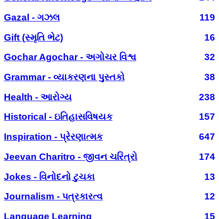
Gazal - ગઝલ
119
Gift (સ્મૃતિ ભેટ)
16
Gochar Agochar - અગોચર વિશ્વ
32
Grammar - વ્યાકરણના પુસ્તકો
38
Health - આરોગ્ય
238
Historical - ઇતિહાસવિષયક
157
Inspiration - પ્રેરણાત્મક
647
Jeevan Charitro - જીવન ચરિત્રો
174
Jokes - વિનોદનો ટુચકા
13
Journalism - પત્રકારત્વ
12
Language Learning
15