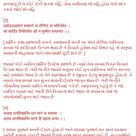
મળવાનું છે તે કોઈ રોકી શકશે નહિ. તેના નસીબમાં જે નહિ હોય તેનો શોક
કરવો જોઈએ નહિ.
[3]
धर्माडडख्याने श्मशाने च रोगिणां या मतिर्भवेत ।
सा सर्वदैव तिष्ठेश्चेत को न मुच्येत बन्धनात ।।
[ ધાર્મિક કથા સાંભળતી વખતે, સ્મશાનની ધરતી પર અને રોગિષ્ઠ વ્યક્તિના
મનમાં જે સદવિચારો ઉત્પન્ન થાય છે તે વિચારો હંમેશા માટે સ્થિર રહે તો મનુષ્ય
સંસારની મોહમાયા અને બંધનમાંથી છૂટી શકે છે. ]
જ્યારે કોઈ વ્યક્તિ ધાર્મિક ઉપદેશ સાંભળે છે ત્યારે તેના મનમાં ઉત્તમ વિચારો
ઉત્પન્ન થાય છે. તેવી જ રીતે જ્યારે મનુષ્ય કોઈ મૃત વ્યક્તિના અગ્નિ સંસ્કાર
માટે સ્મશાન જાય છે તો તેને સમજાય છે કે જીવન કેટલું ક્ષણભંગુર હોય છે. તે
સમયે તેના મનમાં પાપ મુક્ત થવાની ઈચ્છા જાગૃત થાય છે. તેવી જ રીતે
બીમારીના સમયે વ્યક્તિ ભગવાનને યાદ કરે છે. ચાણક્યનું કહેવું છે કે જો
વ્યક્તિ કાયમ માટે આવી રીતે વિચારતો થઈ જાય તો સંસારના બધાં જ
બંધનોમાંથી મુક્ત થઈ જાય છે.
[4]
अधमा धनमिच्छन्ति धनं मानं च मध्यमाः ।
उतमा मानमिच्छन्ति मानो हि महतां धनम ।।
[ અધમ પુરુષને ધનની ઈચ્છા હોય છે અને મધ્યમ પુરુષને ધન અને સમ્માન
બંનેની કામના હોય છે જ્યારે ઉત્તમ પુરુષ માત્ર સમ્માન ચાહે છે. મહાપુરુષોનું