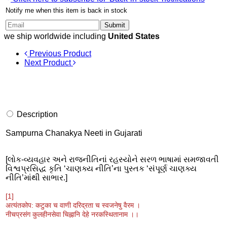
Notify me when this item is back in stock
Submit
we ship worldwide including
United States
Previous Product
Next Product
Description
Sampurna Chanakya Neeti in Gujarati
[લોક-વ્યવહાર અને રાજનીતિનાં રહસ્યોને સરળ ભાષામાં સમજાવતી
વિશ્વપ્રસિદ્ધ કૃતિ ‘ચાણક્ય નીતિ’ના પુસ્તક ‘સંપૂર્ણ ચાણક્ય
નીતિ’માંથી સાભાર.]
[1]
अत्यंतकोप: कटुका च वाणी दरिद्रता च स्वजनेषु वैरम ।
नीचप्रसंग कुलहीनसेवा चिह्नानि देहे नरकस्थितानाम ।।