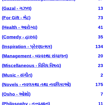
(Gazal - ગઝલ)
13
(For Gift - ભેટ)
73
(Health - આરોગ્ય)
41
(Comedy - હાસ્ય)
35
(Inspiration - પ્રેરણાત્મક)
134
(Management - વ્યવસ્થા સંચાલન)
20
(Miscellaneous - વિવિધ વિષય)
23
(Music - સંગીત)
2
(Novels - નવલકથા તથા નવલિકાઓ)
175
(Osho - ઓશો)
7
(Philosophy - તત્ત્વજ્ઞાન)
11