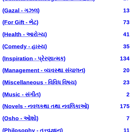
(Gazal - ગઝલ)
13
(For Gift - ભેટ)
73
(Health - આરોગ્ય)
41
(Comedy - હાસ્ય)
35
(Inspiration - પ્રેરણાત્મક)
134
(Management - વ્યવસ્થા સંચાલન)
20
(Miscellaneous - વિવિધ વિષય)
23
(Music - સંગીત)
2
(Novels - નવલકથા તથા નવલિકાઓ)
175
(Osho - ઓશો)
7
(Philosophy - તત્ત્વજ્ઞાન)
11