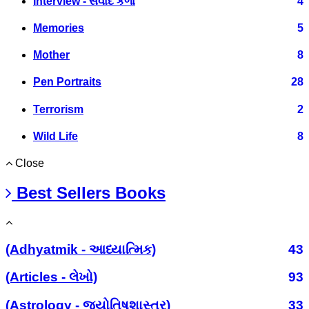
Interview - સંવાદ કળા
4
Memories
5
Mother
8
Pen Portraits
28
Terrorism
2
Wild Life
8
Close
Best Sellers Books
(Adhyatmik - આધ્યાત્મિક)
43
(Articles - લેખો)
93
(Astrology - જ્યોતિષશાસ્ત્ર)
33