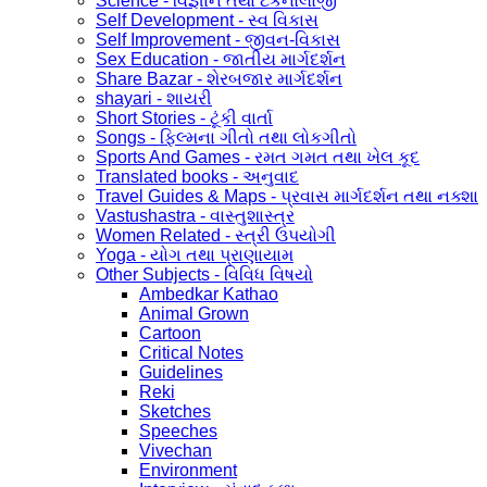
Science - વિજ્ઞાન તથા ટેકનોલોજી
Self Development - સ્વ વિકાસ
Self Improvement - જીવન-વિકાસ
Sex Education - જાતીય માર્ગદર્શન
Share Bazar - શેરબજાર માર્ગદર્શન
shayari - શાયરી
Short Stories - ટૂંકી વાર્તા
Songs - ફિલ્મના ગીતો તથા લોકગીતો
Sports And Games - રમત ગમત તથા ખેલ કૂદ
Translated books - અનુવાદ
Travel Guides & Maps - પ્રવાસ માર્ગદર્શન તથા નક્શા
Vastushastra - વાસ્તુશાસ્ત્ર
Women Related - સ્ત્રી ઉપયોગી
Yoga - યોગ તથા પ્રાણાયામ
Other Subjects - વિવિધ વિષયો
Ambedkar Kathao
Animal Grown
Cartoon
Critical Notes
Guidelines
Reki
Sketches
Speeches
Vivechan
Environment