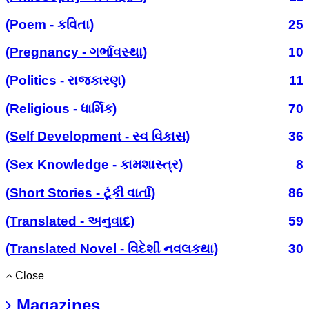
(Poem - કવિતા)
25
(Pregnancy - ગર્ભાવસ્થા)
10
(Politics - રાજકારણ)
11
(Religious - ધાર્મિક)
70
(Self Development - સ્વ વિકાસ)
36
(Sex Knowledge - કામશાસ્ત્ર)
8
(Short Stories - ટૂંકી વાર્તા)
86
(Translated - અનુવાદ)
59
(Translated Novel - વિદેશી નવલકથા)
30
Close
Magazines