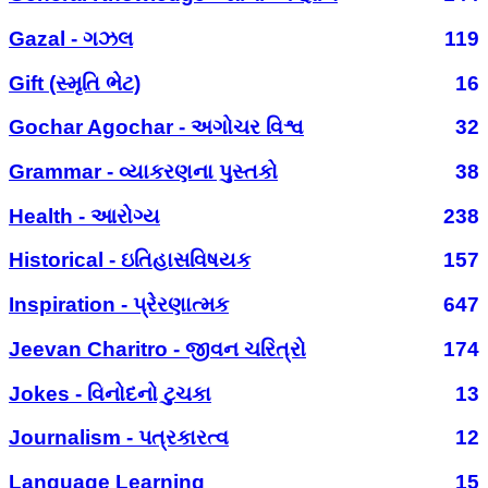
Gazal - ગઝલ
119
Gift (સ્મૃતિ ભેટ)
16
Gochar Agochar - અગોચર વિશ્વ
32
Grammar - વ્યાકરણના પુસ્તકો
38
Health - આરોગ્ય
238
Historical - ઇતિહાસવિષયક
157
Inspiration - પ્રેરણાત્મક
647
Jeevan Charitro - જીવન ચરિત્રો
174
Jokes - વિનોદનો ટુચકા
13
Journalism - પત્રકારત્વ
12
Language Learning
15