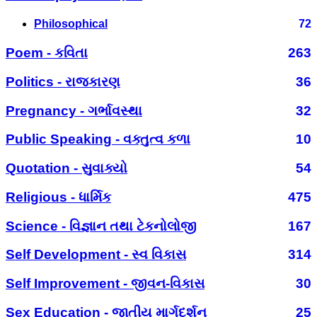
Philosophical
72
Poem - કવિતા
263
Politics - રાજકારણ
36
Pregnancy - ગર્ભાવસ્થા
32
Public Speaking - વક્તુત્વ કળા
10
Quotation - સુવાક્યો
54
Religious - ધાર્મિક
475
Science - વિજ્ઞાન તથા ટેકનોલોજી
167
Self Development - સ્વ વિકાસ
314
Self Improvement - જીવન-વિકાસ
30
Sex Education - જાતીય માર્ગદર્શન
25