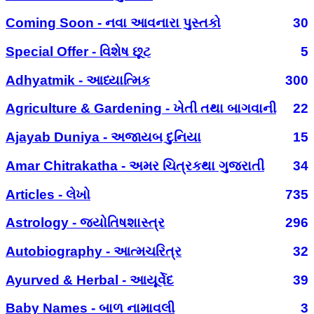
Coming Soon - નવા આવનારા પુસ્તકો
30
Special Offer - વિશેષ છૂટ
5
Adhyatmik - આધ્યાત્મિક
300
Agriculture & Gardening - ખેતી તથા બાગવાની
22
Ajayab Duniya - અજાયબ દુનિયા
15
Amar Chitrakatha - અમર ચિત્રકથા ગુજરાતી
34
Articles - લેખો
735
Astrology - જ્યોતિષશાસ્ત્ર
296
Autobiography - આત્મચરિત્ર
32
Ayurved & Herbal - આયૂર્વેદ
39
Baby Names - બાળ નામાવલી
3