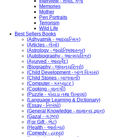
Interview - સંવાદ કળા
Memories
Mother
Pen Portraits
Terrorism
Wild Life
Best Sellers Books
(Adhyatmik - આધ્યાત્મિક)
(Articles - લેખો)
(Astrology - જ્યોતિષશાસ્ત્ર)
(Autobiography - આત્મચરિત્ર)
(Ayurved - આયૂર્વેદ)
(Biography - જીવનચરિત્રો)
(Child Development - બાળ વિકાસ)
(Child Stories - બાળવાર્તા)
(Computer - કમ્પ્યુટર )
(Cooking - વાનગી)
(Puzzle - કોયડા તથા ઉખાણાં)
(Language Learning & Dictionary)
(Essay - નિબંધો)
(General Knowledge - સામાન્ય જ્ઞાન)
(Gazal - ગઝલ)
(For Gift - ભેટ)
(Health - આરોગ્ય)
(Comedy - હાસ્ય)