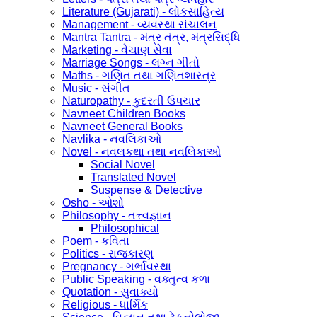
Literature (Gujarati) - લોકસાહિત્ય
Management - વ્યવસ્થા સંચાલન
Mantra Tantra - મંત્ર તંત્ર, મંત્રસિદ્ધિ
Marketing - વેચાણ સેવા
Marriage Songs - લગ્ન ગીતો
Maths - ગણિત તથા ગણિતશાસ્ત્ર
Music - સંગીત
Naturopathy - કુદરતી ઉપચાર
Navneet Children Books
Navneet General Books
Navlika - નવલિકાઓ
Novel - નવલકથા તથા નવલિકાઓ
Social Novel
Translated Novel
Suspense & Detective
Osho - ઓશો
Philosophy - તત્ત્વજ્ઞાન
Philosophical
Poem - કવિતા
Politics - રાજકારણ
Pregnancy - ગર્ભાવસ્થા
Public Speaking - વક્તુત્વ કળા
Quotation - સુવાક્યો
Religious - ધાર્મિક