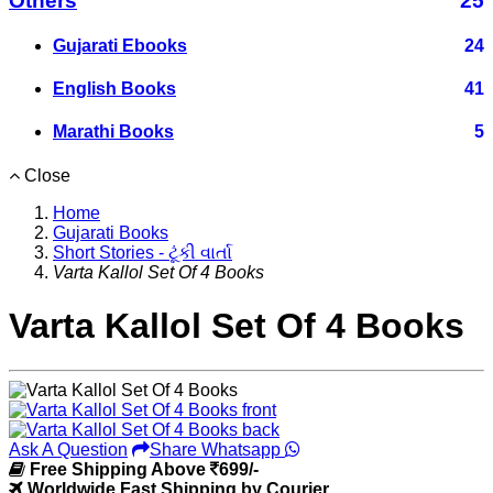
Others
25
Gujarati Ebooks
24
English Books
41
Marathi Books
5
Close
Home
Gujarati Books
Short Stories - ટૂંકી વાર્તા
Varta Kallol Set Of 4 Books
Varta Kallol Set Of 4 Books
Ask A Question
Share Whatsapp
Free Shipping Above
699/-
Worldwide Fast Shipping by Courier