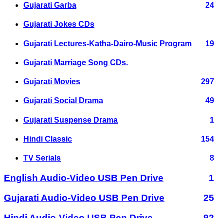
Gujarati Garba
24
Gujarati Jokes CDs
Gujarati Lectures-Katha-Dairo-Music Program
19
Gujarati Marriage Song CDs.
Gujarati Movies
297
Gujarati Social Drama
49
Gujarati Suspense Drama
1
Hindi Classic
154
TV Serials
8
English Audio-Video USB Pen Drive
1
Gujarati Audio-Video USB Pen Drive
25
Hindi Audio-Video USB Pen Drive
92