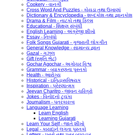
Cookery - વાનગી
Cross Word And Puzzles - કોયડા તથા ઉખાણાં
Dictionary & Encyclopedia - શબ્દકોશ તથા જ્ઞાનકોશ
Drama & Film - નાટકો તથા ફિલ્મ
Educational - શિક્ષણ સંબંધી
English Learning - અંગ્રેજી શીખો
Essay - નિબંધો
Folk Songs Gujarati - ગુજરાતી લોકગીત
General Knowledge - સામાન્ય જ્ઞાન
Gazal - ગઝલ
Gift (સ્મૃતિ ભેટ)
Gochar Agochar - અગોચર વિશ્વ
Grammar - વ્યાકરણના પુસ્તકો
Health - આરોગ્ય
Historical - ઇતિહાસવિષયક
Inspiration - પ્રેરણાત્મક
Jeevan Charitro - જીવન ચરિત્રો
Jokes - વિનોદનો ટુચકા
Journalism - પત્રકારત્વ
Language Learning
Learn English
Learning Gujarati
Learn Your Self - જાતે શીખો
Legal - કાયદાને લગતા પુસ્તકો
Letters - પત્રો તથા પત્ર વ્યવહાર