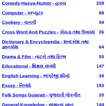
Comedy-Hasya-Humor - હાસ્ય
228
Computer - કમ્પ્યુટર
88
Cookery - વાનગી
94
Cross Word And Puzzles - કોયડા તથા ઉખાણાં
26
Dictionary & Encyclopedia - શબ્દકોશ તથા
જ્ઞાનકોશ
64
Drama & Film - નાટકો તથા ફિલ્મ
55
Educational - શિક્ષણ સંબંધી
147
English Learning - અંગ્રેજી શીખો
34
Essay - નિબંધો
193
Folk Songs Gujarati - ગુજરાતી લોકગીત
20
General Knowledge - સામાન્ય જ્ઞાન
144