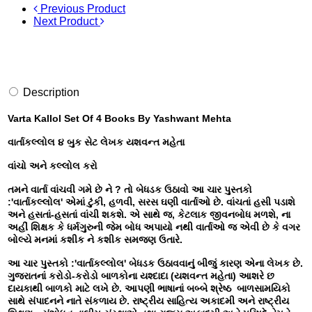
Previous Product
Next Product
Description
Varta Kallol Set Of 4 Books By Yashwant Mehta
વાર્તાકલ્લોલ ૪ બુક સેટ લેખક યશવન્ત મહેતા
વાંચો અને કલ્લોલ કરો
તમને વાર્તા વાંચવી ગમે છે ને ? તો બેધડક ઉઠાવો આ ચાર
પુસ્તકો
:'વાર્તાકલ્લોલ' એમાં
ટુંકી, હળવી, સરસ ઘણી વાર્તાઓ છે. વાંચતાં હસી પડાશે
અને હસતાં-હસતાં વાંચી શકશે.
એ સાથે જ, કેટલાક જીવનબોધ મળશે, ના
અહીં શિક્ષક કે ધર્મગુરુની જેમ બોધ અપાયો નથી
વાર્તાઓ જ એવી છે કે વગર
બોલ્યે મનમાં કશીક ને કશીક સમજણ ઉતારે.
આ ચાર
પુસ્તકો :'વાર્તાકલ્લોલ' બેધડક ઉઠાવવાનું બીજું કારણ એના લેખક છે.
ગુજરાતનાં કરોડો-કરોડો બાળકોના યશ્દાદા (યશવન્ત મહેતા) આશરે છ
દાયકાથી બાળકો માટે લખે છે. આપણી ભાષાનાં બબ્બે શ્રેષ્ઠ બાળસામયિકો
સાથે સંપાદનને નાતે સંકળાય છે. રાષ્ટ્રીય સાહિત્ય અકાદમી અને રાષ્ટ્રીય