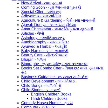
New Arrival - નવા પુસ્તકો
Coming Soon - નવા આવનારા પુસ્તકો
Special Offer - વિશેષ છૂટ
Adhyatmik - આધ્યાત્મિક
Agriculture & Gardening - ખેતી તથા બાગવાની
Ajayab Duniya - અજાયબ દુનિયા
Amar Chitrakatha - અમર ચિત્રકથા ગુજરાતી
Articles - લેખો
Astrology - જ્યોતિષશાસ્ત્ર
Autobiography - આત્મચરિત્ર
Ayurved & Herbal - આયૂર્વેદ
Baby Names - બાળ નામાવલી
Beauty Care - સૌન્દર્ય જતન
Bhajan - ભજન
Biography - જીવન ચરિત્ર તથા આત્મકથા
Books Set Combo Offer - વિશેષ છૂટ વાળા પુસ્તકોનો
સેટ
Business Guidance - વ્યવસાય માર્ગદર્શન
Child Development - બાળ વિકાસ
Child Songs - બાળ ગીતો
Child Stories - બાળવાર્તા
English Children Books
Hindi Children Books
Comedy-Hasya-Humor - હાસ્ય
Computer - કમ્પ્યુટર