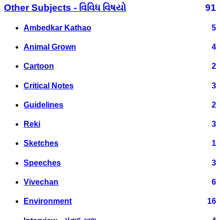
Other Subjects - વિવિધ વિષયો
91
Ambedkar Kathao
5
Animal Grown
4
Cartoon
2
Critical Notes
3
Guidelines
2
Reki
3
Sketches
1
Speeches
3
Vivechan
6
Environment
16