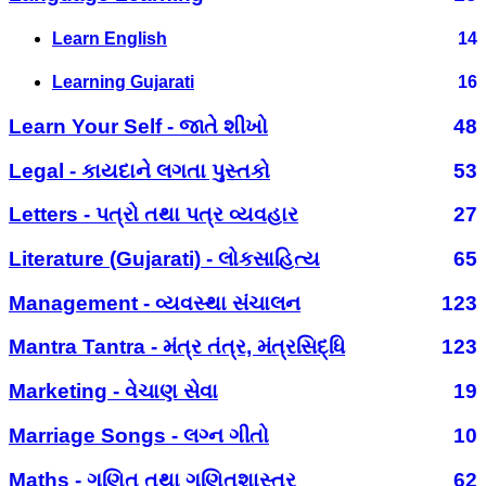
Learn English
14
Learning Gujarati
16
Learn Your Self - જાતે શીખો
48
Legal - કાયદાને લગતા પુસ્તકો
53
Letters - પત્રો તથા પત્ર વ્યવહાર
27
Literature (Gujarati) - લોકસાહિત્ય
65
Management - વ્યવસ્થા સંચાલન
123
Mantra Tantra - મંત્ર તંત્ર, મંત્રસિદ્ધિ
123
Marketing - વેચાણ સેવા
19
Marriage Songs - લગ્ન ગીતો
10
Maths - ગણિત તથા ગણિતશાસ્ત્ર
62