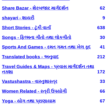
Share Bazar - શેરબજાર માર્ગદર્શન
62
shayari - શાયરી
9
Short Stories - ટૂંકી વાર્તા
638
Songs - ફિલ્મના ગીતો તથા લોકગીતો
30
Sports And Games - રમત ગમત તથા ખેલ કૂદ
41
Translated books - અનુવાદ
212
Travel Guides & Maps - પ્રવાસ માર્ગદર્શન તથા
નક્શા
172
Vastushastra - વાસ્તુશાસ્ત્ર
33
Women Related - સ્ત્રી ઉપયોગી
66
Yoga - યોગ તથા પ્રાણાયામ
67