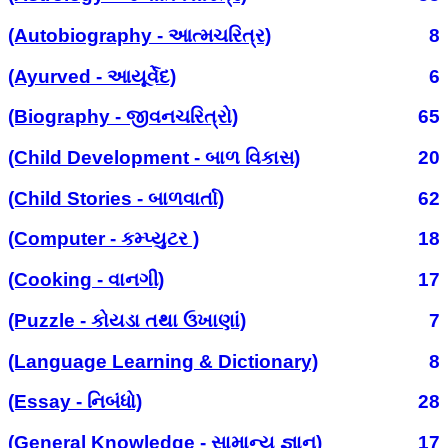
(Autobiography - આત્મચરિત્ર)
8
(Ayurved - આયૂર્વેદ)
6
(Biography - જીવનચરિત્રો)
65
(Child Development - બાળ વિકાસ)
20
(Child Stories - બાળવાર્તા)
62
(Computer - કમ્પ્યુટર )
18
(Cooking - વાનગી)
17
(Puzzle - કોયડા તથા ઉખાણાં)
7
(Language Learning & Dictionary)
8
(Essay - નિબંધો)
28
(General Knowledge - સામાન્ય જ્ઞાન)
17