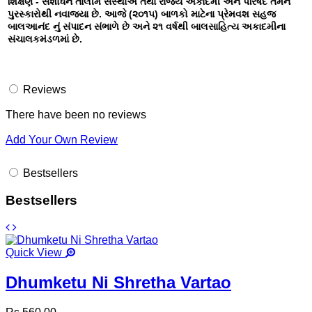
શિક્ષણ - સંશોધન તાલીમ સંસ્થાએ તથા રાજ્ય અકાદમી અને પરિષદે તેમને
પુરસ્કારોથી નવાજ્યા છે. આજે (૨૦૧૫) બાળકો માટેના પ્રેમવશ સહજ
બાલઆનંદ નું સંપાદન સંભાળે છે અને ૨૧ વર્ષથી બાલસાહિત્ય અકાદમીના
સંચાલકમંડળમાં છે.
Reviews
There have been no reviews
Add Your Own Review
Bestsellers
Bestsellers
Quick View
Dhumketu Ni Shretha Vartao