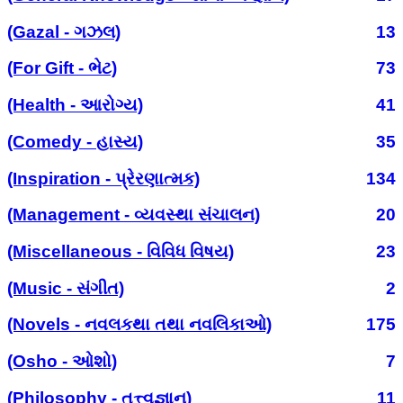
(Gazal - ગઝલ)
13
(For Gift - ભેટ)
73
(Health - આરોગ્ય)
41
(Comedy - હાસ્ય)
35
(Inspiration - પ્રેરણાત્મક)
134
(Management - વ્યવસ્થા સંચાલન)
20
(Miscellaneous - વિવિધ વિષય)
23
(Music - સંગીત)
2
(Novels - નવલકથા તથા નવલિકાઓ)
175
(Osho - ઓશો)
7
(Philosophy - તત્ત્વજ્ઞાન)
11