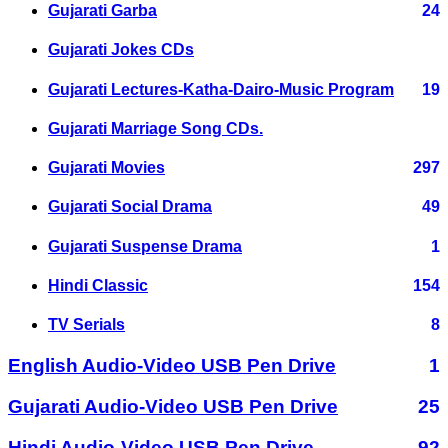
Gujarati Garba
24
Gujarati Jokes CDs
Gujarati Lectures-Katha-Dairo-Music Program
19
Gujarati Marriage Song CDs.
Gujarati Movies
297
Gujarati Social Drama
49
Gujarati Suspense Drama
1
Hindi Classic
154
TV Serials
8
English Audio-Video USB Pen Drive
1
Gujarati Audio-Video USB Pen Drive
25
Hindi Audio-Video USB Pen Drive
92