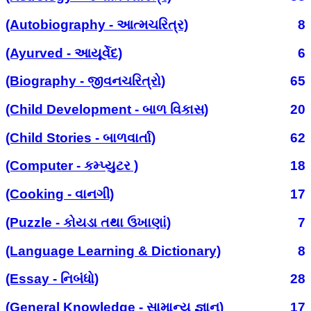
(Autobiography - આત્મચરિત્ર)
8
(Ayurved - આયૂર્વેદ)
6
(Biography - જીવનચરિત્રો)
65
(Child Development - બાળ વિકાસ)
20
(Child Stories - બાળવાર્તા)
62
(Computer - કમ્પ્યુટર )
18
(Cooking - વાનગી)
17
(Puzzle - કોયડા તથા ઉખાણાં)
7
(Language Learning & Dictionary)
8
(Essay - નિબંધો)
28
(General Knowledge - સામાન્ય જ્ઞાન)
17