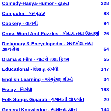
Comedy-Hasya-Humor - હાસ્ય
228
Computer - કમ્પ્યુટર
88
Cookery - વાનગી
94
Cross Word And Puzzles - કોયડા તથા ઉખાણાં
26
Dictionary & Encyclopedia - શબ્દકોશ તથા
જ્ઞાનકોશ
64
Drama & Film - નાટકો તથા ફિલ્મ
55
Educational - શિક્ષણ સંબંધી
147
English Learning - અંગ્રેજી શીખો
34
Essay - નિબંધો
193
Folk Songs Gujarati - ગુજરાતી લોકગીત
20
General Knowledge - સામાન્ય જ્ઞાન
144