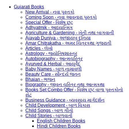
Gujarati Books
New Arrival - નવા પુસ્તકો
Coming Soon - નવા આવનારા પુસ્તકો
Special Offer - વિશેષ છૂટ
Adhyatmik - આધ્યાત્મિક
Agriculture & Gardening - ખેતી તથા બાગવાની
Ajayab Duniya - અજાયબ દુનિયા
Amar Chitrakatha - અમર ચિત્રકથા ગુજરાતી
Articles - લેખો
Astrology - જ્યોતિષશાસ્ત્ર
Autobiography - આત્મચરિત્ર
Ayurved & Herbal - આયૂર્વેદ
Baby Names - બાળ નામાવલી
Beauty Care - સૌન્દર્ય જતન
Bhajan - ભજન
Biography - જીવન ચરિત્ર તથા આત્મકથા
Books Set Combo Offer - વિશેષ છૂટ વાળા પુસ્તકોનો
સેટ
Business Guidance - વ્યવસાય માર્ગદર્શન
Child Development - બાળ વિકાસ
Child Songs - બાળ ગીતો
Child Stories - બાળવાર્તા
English Children Books
Hindi Children Books