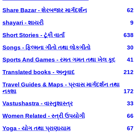
Share Bazar - શેરબજાર માર્ગદર્શન
62
shayari - શાયરી
9
Short Stories - ટૂંકી વાર્તા
638
Songs - ફિલ્મના ગીતો તથા લોકગીતો
30
Sports And Games - રમત ગમત તથા ખેલ કૂદ
41
Translated books - અનુવાદ
212
Travel Guides & Maps - પ્રવાસ માર્ગદર્શન તથા
નક્શા
172
Vastushastra - વાસ્તુશાસ્ત્ર
33
Women Related - સ્ત્રી ઉપયોગી
66
Yoga - યોગ તથા પ્રાણાયામ
67