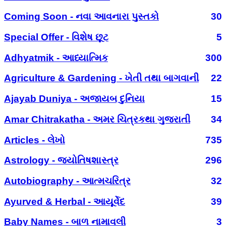
Coming Soon - નવા આવનારા પુસ્તકો
30
Special Offer - વિશેષ છૂટ
5
Adhyatmik - આધ્યાત્મિક
300
Agriculture & Gardening - ખેતી તથા બાગવાની
22
Ajayab Duniya - અજાયબ દુનિયા
15
Amar Chitrakatha - અમર ચિત્રકથા ગુજરાતી
34
Articles - લેખો
735
Astrology - જ્યોતિષશાસ્ત્ર
296
Autobiography - આત્મચરિત્ર
32
Ayurved & Herbal - આયૂર્વેદ
39
Baby Names - બાળ નામાવલી
3