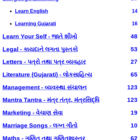
Learn English
14
Learning Gujarati
16
Learn Your Self - જાતે શીખો
48
Legal - કાયદાને લગતા પુસ્તકો
53
Letters - પત્રો તથા પત્ર વ્યવહાર
27
Literature (Gujarati) - લોકસાહિત્ય
65
Management - વ્યવસ્થા સંચાલન
123
Mantra Tantra - મંત્ર તંત્ર, મંત્રસિદ્ધિ
123
Marketing - વેચાણ સેવા
19
Marriage Songs - લગ્ન ગીતો
10
Maths - ગણિત તથા ગણિતશાસ્ત્ર
62