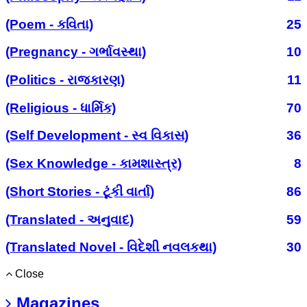
(Poem - કવિતા)
25
(Pregnancy - ગર્ભાવસ્થા)
10
(Politics - રાજકારણ)
11
(Religious - ધાર્મિક)
70
(Self Development - સ્વ વિકાસ)
36
(Sex Knowledge - કામશાસ્ત્ર)
8
(Short Stories - ટૂંકી વાર્તા)
86
(Translated - અનુવાદ)
59
(Translated Novel - વિદેશી નવલકથા)
30
Close
Magazines