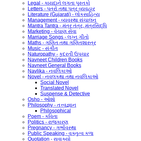
Legal - કાયદાને લગતા પુસ્તકો
Letters - પત્રો તથા પત્ર વ્યવહાર
Literature (Gujarati) - લોકસાહિત્ય
Management - વ્યવસ્થા સંચાલન
Mantra Tantra - મંત્ર તંત્ર, મંત્રસિદ્ધિ
Marketing - વેચાણ સેવા
Marriage Songs - લગ્ન ગીતો
Maths - ગણિત તથા ગણિતશાસ્ત્ર
Music - સંગીત
Naturopathy - કુદરતી ઉપચાર
Navneet Children Books
Navneet General Books
Navlika - નવલિકાઓ
Novel - નવલકથા તથા નવલિકાઓ
Social Novel
Translated Novel
Suspense & Detective
Osho - ઓશો
Philosophy - તત્ત્વજ્ઞાન
Philosophical
Poem - કવિતા
Politics - રાજકારણ
Pregnancy - ગર્ભાવસ્થા
Public Speaking - વક્તુત્વ કળા
Quotation - સુવાક્યો