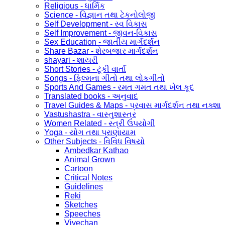
Religious - ધાર્મિક
Science - વિજ્ઞાન તથા ટેકનોલોજી
Self Development - સ્વ વિકાસ
Self Improvement - જીવન-વિકાસ
Sex Education - જાતીય માર્ગદર્શન
Share Bazar - શેરબજાર માર્ગદર્શન
shayari - શાયરી
Short Stories - ટૂંકી વાર્તા
Songs - ફિલ્મના ગીતો તથા લોકગીતો
Sports And Games - રમત ગમત તથા ખેલ કૂદ
Translated books - અનુવાદ
Travel Guides & Maps - પ્રવાસ માર્ગદર્શન તથા નક્શા
Vastushastra - વાસ્તુશાસ્ત્ર
Women Related - સ્ત્રી ઉપયોગી
Yoga - યોગ તથા પ્રાણાયામ
Other Subjects - વિવિધ વિષયો
Ambedkar Kathao
Animal Grown
Cartoon
Critical Notes
Guidelines
Reki
Sketches
Speeches
Vivechan