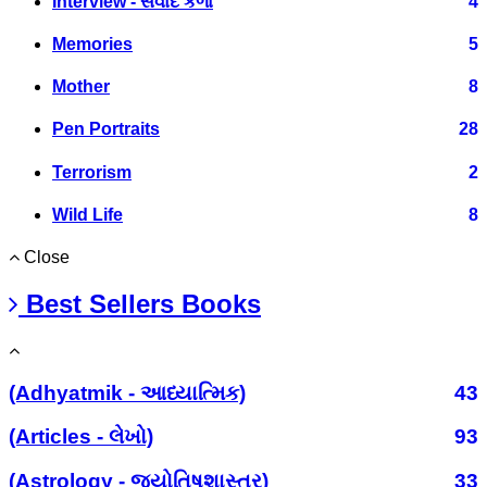
Interview - સંવાદ કળા
4
Memories
5
Mother
8
Pen Portraits
28
Terrorism
2
Wild Life
8
Close
Best Sellers Books
(Adhyatmik - આધ્યાત્મિક)
43
(Articles - લેખો)
93
(Astrology - જ્યોતિષશાસ્ત્ર)
33