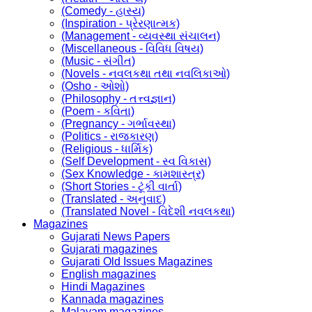
(Comedy - હાસ્ય)
(Inspiration - પ્રેરણાત્મક)
(Management - વ્યવસ્થા સંચાલન)
(Miscellaneous - વિવિધ વિષય)
(Music - સંગીત)
(Novels - નવલકથા તથા નવલિકાઓ)
(Osho - ઓશો)
(Philosophy - તત્ત્વજ્ઞાન)
(Poem - કવિતા)
(Pregnancy - ગર્ભાવસ્થા)
(Politics - રાજકારણ)
(Religious - ધાર્મિક)
(Self Development - સ્વ વિકાસ)
(Sex Knowledge - કામશાસ્ત્ર)
(Short Stories - ટૂંકી વાર્તા)
(Translated - અનુવાદ)
(Translated Novel - વિદેશી નવલકથા)
Magazines
Gujarati News Papers
Gujarati magazines
Gujarati Old Issues Magazines
English magazines
Hindi Magazines
Kannada magazines
Malayam magazines