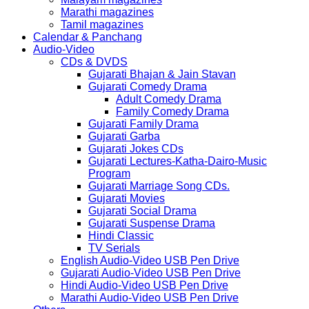
Marathi magazines
Tamil magazines
Calendar & Panchang
Audio-Video
CDs & DVDS
Gujarati Bhajan & Jain Stavan
Gujarati Comedy Drama
Adult Comedy Drama
Family Comedy Drama
Gujarati Family Drama
Gujarati Garba
Gujarati Jokes CDs
Gujarati Lectures-Katha-Dairo-Music
Program
Gujarati Marriage Song CDs.
Gujarati Movies
Gujarati Social Drama
Gujarati Suspense Drama
Hindi Classic
TV Serials
English Audio-Video USB Pen Drive
Gujarati Audio-Video USB Pen Drive
Hindi Audio-Video USB Pen Drive
Marathi Audio-Video USB Pen Drive