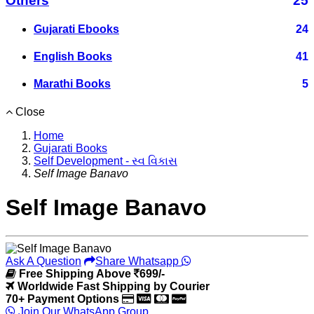
Others
25
Gujarati Ebooks
24
English Books
41
Marathi Books
5
Close
Home
Gujarati Books
Self Development - સ્વ વિકાસ
Self Image Banavo
Self Image Banavo
Ask A Question
Share Whatsapp
Free Shipping Above
699/-
Worldwide Fast Shipping by Courier
70+ Payment Options
Join Our WhatsApp Group