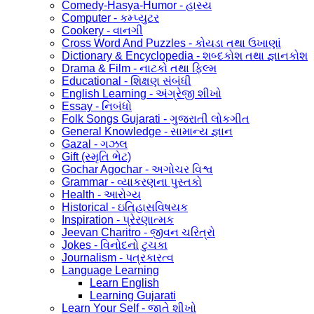
Comedy-Hasya-Humor - હાસ્ય
Computer - કમ્પ્યુટર
Cookery - વાનગી
Cross Word And Puzzles - કોયડા તથા ઉખાણાં
Dictionary & Encyclopedia - શબ્દકોશ તથા જ્ઞાનકોશ
Drama & Film - નાટકો તથા ફિલ્મ
Educational - શિક્ષણ સંબંધી
English Learning - અંગ્રેજી શીખો
Essay - નિબંધો
Folk Songs Gujarati - ગુજરાતી લોકગીત
General Knowledge - સામાન્ય જ્ઞાન
Gazal - ગઝલ
Gift (સ્મૃતિ ભેટ)
Gochar Agochar - અગોચર વિશ્વ
Grammar - વ્યાકરણના પુસ્તકો
Health - આરોગ્ય
Historical - ઇતિહાસવિષયક
Inspiration - પ્રેરણાત્મક
Jeevan Charitro - જીવન ચરિત્રો
Jokes - વિનોદનો ટુચકા
Journalism - પત્રકારત્વ
Language Learning
Learn English
Learning Gujarati
Learn Your Self - જાતે શીખો