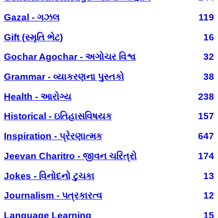
Gazal - ગઝલ
119
Gift (સ્મૃતિ ભેટ)
16
Gochar Agochar - અગોચર વિશ્વ
32
Grammar - વ્યાકરણના પુસ્તકો
38
Health - આરોગ્ય
238
Historical - ઇતિહાસવિષયક
157
Inspiration - પ્રેરણાત્મક
647
Jeevan Charitro - જીવન ચરિત્રો
174
Jokes - વિનોદનો ટુચકા
13
Journalism - પત્રકારત્વ
12
Language Learning
15