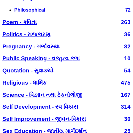
Philosophical
72
Poem - કવિતા
263
Politics - રાજકારણ
36
Pregnancy - ગર્ભાવસ્થા
32
Public Speaking - વક્તુત્વ કળા
10
Quotation - સુવાક્યો
54
Religious - ધાર્મિક
475
Science - વિજ્ઞાન તથા ટેકનોલોજી
167
Self Development - સ્વ વિકાસ
314
Self Improvement - જીવન-વિકાસ
30
Sex Education - જાતીય માર્ગદર્શન
25