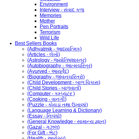
Environment
Interview - સંવાદ કળા
Memories
Mother
Pen Portraits
Terrorism
Wild Life
Best Sellers Books
(Adhyatmik - આધ્યાત્મિક)
(Articles - લેખો)
(Astrology - જ્યોતિષશાસ્ત્ર)
(Autobiography - આત્મચરિત્ર)
(Ayurved - આયૂર્વેદ)
(Biography - જીવનચરિત્રો)
(Child Development - બાળ વિકાસ)
(Child Stories - બાળવાર્તા)
(Computer - કમ્પ્યુટર )
(Cooking - વાનગી)
(Puzzle - કોયડા તથા ઉખાણાં)
(Language Learning & Dictionary)
(Essay - નિબંધો)
(General Knowledge - સામાન્ય જ્ઞાન)
(Gazal - ગઝલ)
(For Gift - ભેટ)
(Health - આરોગ્ય)