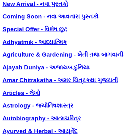
New Arrival - નવા પુસ્તકો
Coming Soon - નવા આવનારા પુસ્તકો
Special Offer - વિશેષ છૂટ
Adhyatmik - આધ્યાત્મિક
Agriculture & Gardening - ખેતી તથા બાગવાની
Ajayab Duniya - અજાયબ દુનિયા
Amar Chitrakatha - અમર ચિત્રકથા ગુજરાતી
Articles - લેખો
Astrology - જ્યોતિષશાસ્ત્ર
Autobiography - આત્મચરિત્ર
Ayurved & Herbal - આયૂર્વેદ