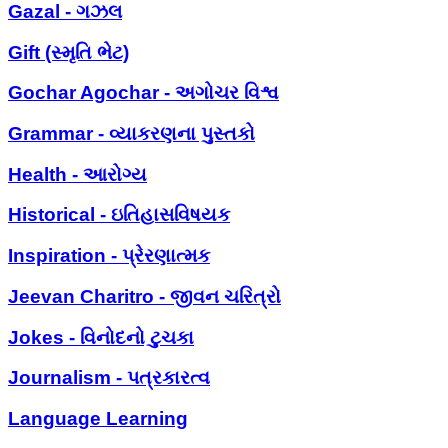
Gazal - ગઝલ
Gift (સ્મૃતિ ભેટ)
Gochar Agochar - અગોચર વિશ્વ
Grammar - વ્યાકરણના પુસ્તકો
Health - આરોગ્ય
Historical - ઇતિહાસવિષયક
Inspiration - પ્રેરણાત્મક
Jeevan Charitro - જીવન ચરિત્રો
Jokes - વિનોદનો ટુચકા
Journalism - પત્રકારત્વ
Language Learning