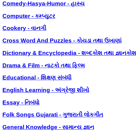
Comedy-Hasya-Humor - હાસ્ય
Computer - કમ્પ્યુટર
Cookery - વાનગી
Cross Word And Puzzles - કોયડા તથા ઉખાણાં
Dictionary & Encyclopedia - શબ્દકોશ તથા જ્ઞાનકો
Drama & Film - નાટકો તથા ફિલ્મ
Educational - શિક્ષણ સંબંધી
English Learning - અંગ્રેજી શીખો
Essay - નિબંધો
Folk Songs Gujarati - ગુજરાતી લોકગીત
General Knowledge - સામાન્ય જ્ઞાન