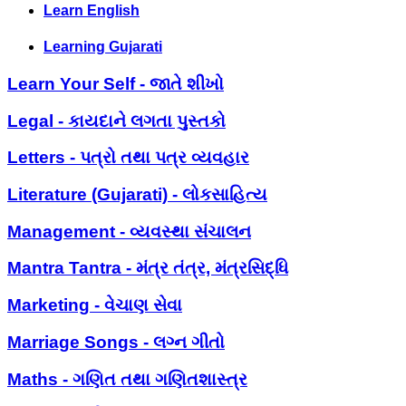
Learn English
Learning Gujarati
Learn Your Self - જાતે શીખો
Legal - કાયદાને લગતા પુસ્તકો
Letters - પત્રો તથા પત્ર વ્યવહાર
Literature (Gujarati) - લોકસાહિત્ય
Management - વ્યવસ્થા સંચાલન
Mantra Tantra - મંત્ર તંત્ર, મંત્રસિદ્ધિ
Marketing - વેચાણ સેવા
Marriage Songs - લગ્ન ગીતો
Maths - ગણિત તથા ગણિતશાસ્ત્ર