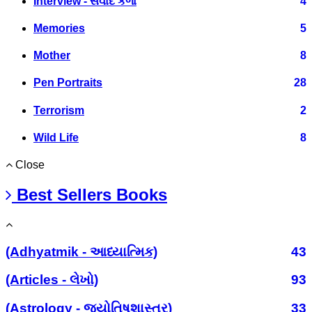
Interview - સંવાદ કળા
4
Memories
5
Mother
8
Pen Portraits
28
Terrorism
2
Wild Life
8
Close
Best Sellers Books
(Adhyatmik - આધ્યાત્મિક)
43
(Articles - લેખો)
93
(Astrology - જ્યોતિષશાસ્ત્ર)
33