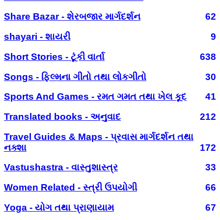
Share Bazar - શેરબજાર માર્ગદર્શન
62
shayari - શાયરી
9
Short Stories - ટૂંકી વાર્તા
638
Songs - ફિલ્મના ગીતો તથા લોકગીતો
30
Sports And Games - રમત ગમત તથા ખેલ કૂદ
41
Translated books - અનુવાદ
212
Travel Guides & Maps - પ્રવાસ માર્ગદર્શન તથા
નક્શા
172
Vastushastra - વાસ્તુશાસ્ત્ર
33
Women Related - સ્ત્રી ઉપયોગી
66
Yoga - યોગ તથા પ્રાણાયામ
67