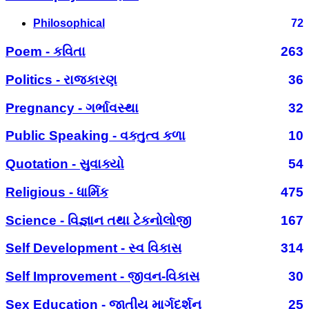
Philosophical
72
Poem - કવિતા
263
Politics - રાજકારણ
36
Pregnancy - ગર્ભાવસ્થા
32
Public Speaking - વક્તુત્વ કળા
10
Quotation - સુવાક્યો
54
Religious - ધાર્મિક
475
Science - વિજ્ઞાન તથા ટેકનોલોજી
167
Self Development - સ્વ વિકાસ
314
Self Improvement - જીવન-વિકાસ
30
Sex Education - જાતીય માર્ગદર્શન
25