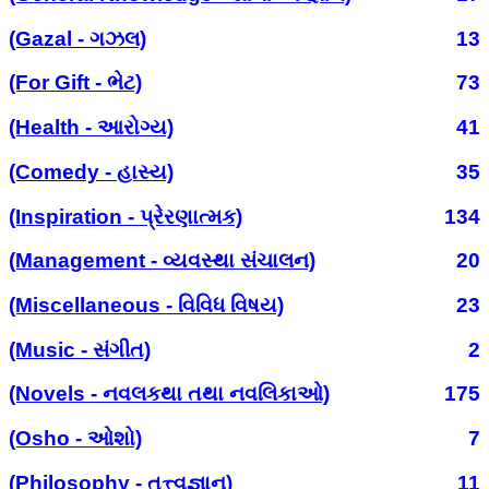
(Gazal - ગઝલ)
13
(For Gift - ભેટ)
73
(Health - આરોગ્ય)
41
(Comedy - હાસ્ય)
35
(Inspiration - પ્રેરણાત્મક)
134
(Management - વ્યવસ્થા સંચાલન)
20
(Miscellaneous - વિવિધ વિષય)
23
(Music - સંગીત)
2
(Novels - નવલકથા તથા નવલિકાઓ)
175
(Osho - ઓશો)
7
(Philosophy - તત્ત્વજ્ઞાન)
11