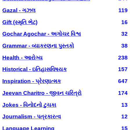
Gazal - ગઝલ
119
Gift (સ્મૃતિ ભેટ)
16
Gochar Agochar - અગોચર વિશ્વ
32
Grammar - વ્યાકરણના પુસ્તકો
38
Health - આરોગ્ય
238
Historical - ઇતિહાસવિષયક
157
Inspiration - પ્રેરણાત્મક
647
Jeevan Charitro - જીવન ચરિત્રો
174
Jokes - વિનોદનો ટુચકા
13
Journalism - પત્રકારત્વ
12
Language Learning
15