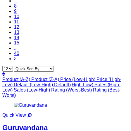
...
8
9
10
11
12
13
14
15
...
40
Product (A-Z)
Product (Z-A)
Price (Low-High)
Price (High-
Low)
Default (Low-High)
Default (High-Low)
Sales (High-
Low)
Sales (Low-High)
Rating (Worst-Best)
Rating (Best-
Worst)
Quick View
Guruvandana