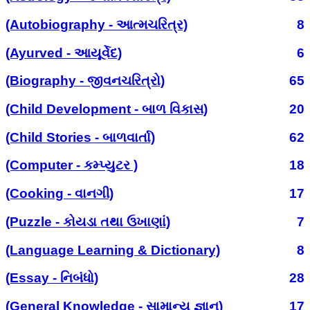
(Autobiography - આત્મચરિત્ર)
8
(Ayurved - આયૂર્વેદ)
6
(Biography - જીવનચરિત્રો)
65
(Child Development - બાળ વિકાસ)
20
(Child Stories - બાળવાર્તા)
62
(Computer - કમ્પ્યુટર )
18
(Cooking - વાનગી)
17
(Puzzle - કોયડા તથા ઉખાણાં)
7
(Language Learning & Dictionary)
8
(Essay - નિબંધો)
28
(General Knowledge - સામાન્ય જ્ઞાન)
17