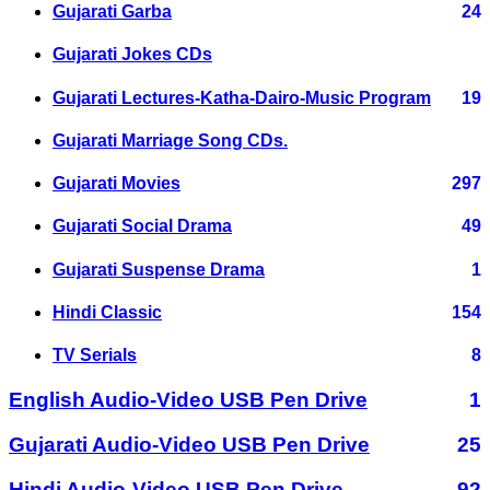
Gujarati Garba
24
Gujarati Jokes CDs
Gujarati Lectures-Katha-Dairo-Music Program
19
Gujarati Marriage Song CDs.
Gujarati Movies
297
Gujarati Social Drama
49
Gujarati Suspense Drama
1
Hindi Classic
154
TV Serials
8
English Audio-Video USB Pen Drive
1
Gujarati Audio-Video USB Pen Drive
25
Hindi Audio-Video USB Pen Drive
92