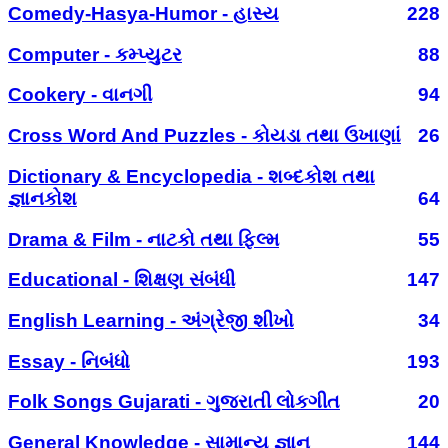
Comedy-Hasya-Humor - હાસ્ય
228
Computer - કમ્પ્યુટર
88
Cookery - વાનગી
94
Cross Word And Puzzles - કોયડા તથા ઉખાણાં
26
Dictionary & Encyclopedia - શબ્દકોશ તથા
જ્ઞાનકોશ
64
Drama & Film - નાટકો તથા ફિલ્મ
55
Educational - શિક્ષણ સંબંધી
147
English Learning - અંગ્રેજી શીખો
34
Essay - નિબંધો
193
Folk Songs Gujarati - ગુજરાતી લોકગીત
20
General Knowledge - સામાન્ય જ્ઞાન
144