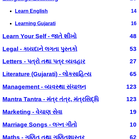
Learn English
14
Learning Gujarati
16
Learn Your Self - જાતે શીખો
48
Legal - કાયદાને લગતા પુસ્તકો
53
Letters - પત્રો તથા પત્ર વ્યવહાર
27
Literature (Gujarati) - લોકસાહિત્ય
65
Management - વ્યવસ્થા સંચાલન
123
Mantra Tantra - મંત્ર તંત્ર, મંત્રસિદ્ધિ
123
Marketing - વેચાણ સેવા
19
Marriage Songs - લગ્ન ગીતો
10
Maths - ગણિત તથા ગણિતશાસ્ત્ર
62