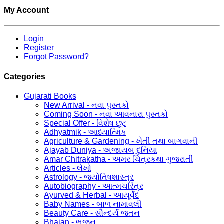
My Account
Login
Register
Forgot Password?
Categories
Gujarati Books
New Arrival - નવા પુસ્તકો
Coming Soon - નવા આવનારા પુસ્તકો
Special Offer - વિશેષ છૂટ
Adhyatmik - આધ્યાત્મિક
Agriculture & Gardening - ખેતી તથા બાગવાની
Ajayab Duniya - અજાયબ દુનિયા
Amar Chitrakatha - અમર ચિત્રકથા ગુજરાતી
Articles - લેખો
Astrology - જ્યોતિષશાસ્ત્ર
Autobiography - આત્મચરિત્ર
Ayurved & Herbal - આયૂર્વેદ
Baby Names - બાળ નામાવલી
Beauty Care - સૌન્દર્ય જતન
Bhajan - ભજન