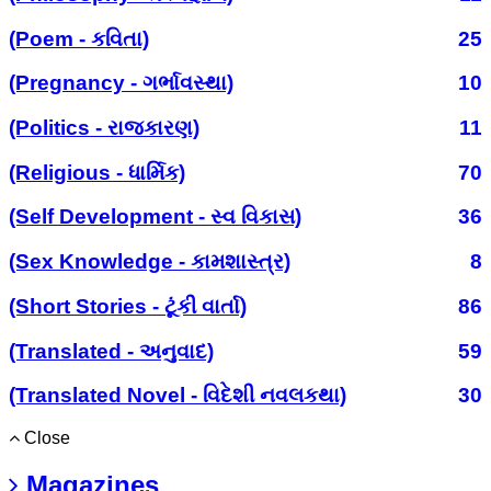
(Poem - કવિતા)
25
(Pregnancy - ગર્ભાવસ્થા)
10
(Politics - રાજકારણ)
11
(Religious - ધાર્મિક)
70
(Self Development - સ્વ વિકાસ)
36
(Sex Knowledge - કામશાસ્ત્ર)
8
(Short Stories - ટૂંકી વાર્તા)
86
(Translated - અનુવાદ)
59
(Translated Novel - વિદેશી નવલકથા)
30
Close
Magazines