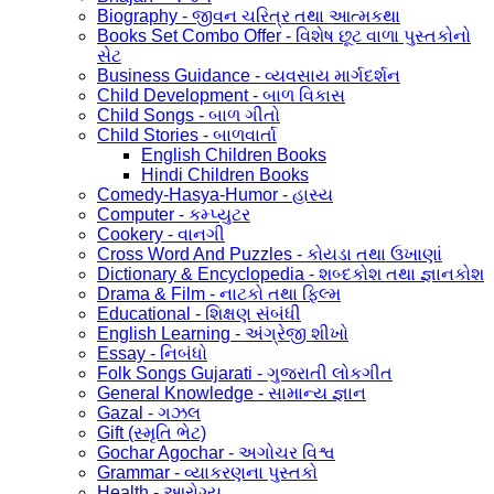
Biography - જીવન ચરિત્ર તથા આત્મકથા
Books Set Combo Offer - વિશેષ છૂટ વાળા પુસ્તકોનો
સેટ
Business Guidance - વ્યવસાય માર્ગદર્શન
Child Development - બાળ વિકાસ
Child Songs - બાળ ગીતો
Child Stories - બાળવાર્તા
English Children Books
Hindi Children Books
Comedy-Hasya-Humor - હાસ્ય
Computer - કમ્પ્યુટર
Cookery - વાનગી
Cross Word And Puzzles - કોયડા તથા ઉખાણાં
Dictionary & Encyclopedia - શબ્દકોશ તથા જ્ઞાનકોશ
Drama & Film - નાટકો તથા ફિલ્મ
Educational - શિક્ષણ સંબંધી
English Learning - અંગ્રેજી શીખો
Essay - નિબંધો
Folk Songs Gujarati - ગુજરાતી લોકગીત
General Knowledge - સામાન્ય જ્ઞાન
Gazal - ગઝલ
Gift (સ્મૃતિ ભેટ)
Gochar Agochar - અગોચર વિશ્વ
Grammar - વ્યાકરણના પુસ્તકો
Health - આરોગ્ય