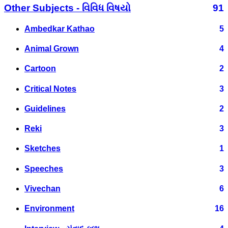
Other Subjects - વિવિધ વિષયો
91
Ambedkar Kathao
5
Animal Grown
4
Cartoon
2
Critical Notes
3
Guidelines
2
Reki
3
Sketches
1
Speeches
3
Vivechan
6
Environment
16