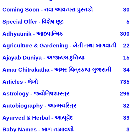
Coming Soon - નવા આવનારા પુસ્તકો
30
Special Offer - વિશેષ છૂટ
5
Adhyatmik - આધ્યાત્મિક
300
Agriculture & Gardening - ખેતી તથા બાગવાની
22
Ajayab Duniya - અજાયબ દુનિયા
15
Amar Chitrakatha - અમર ચિત્રકથા ગુજરાતી
34
Articles - લેખો
735
Astrology - જ્યોતિષશાસ્ત્ર
296
Autobiography - આત્મચરિત્ર
32
Ayurved & Herbal - આયૂર્વેદ
39
Baby Names - બાળ નામાવલી
3