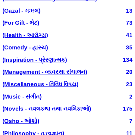
(Gazal - ગઝલ)
13
(For Gift - ભેટ)
73
(Health - આરોગ્ય)
41
(Comedy - હાસ્ય)
35
(Inspiration - પ્રેરણાત્મક)
134
(Management - વ્યવસ્થા સંચાલન)
20
(Miscellaneous - વિવિધ વિષય)
23
(Music - સંગીત)
2
(Novels - નવલકથા તથા નવલિકાઓ)
175
(Osho - ઓશો)
7
(Philosophy - તત્ત્વજ્ઞાન)
11