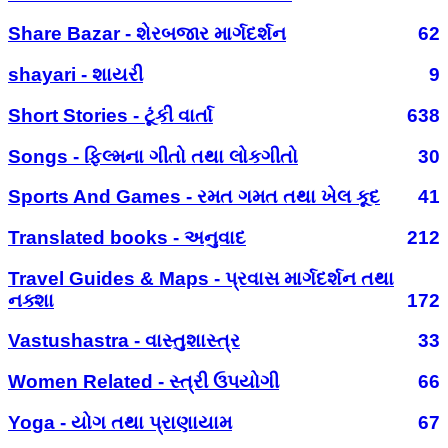
Share Bazar - શેરબજાર માર્ગદર્શન
62
shayari - શાયરી
9
Short Stories - ટૂંકી વાર્તા
638
Songs - ફિલ્મના ગીતો તથા લોકગીતો
30
Sports And Games - રમત ગમત તથા ખેલ કૂદ
41
Translated books - અનુવાદ
212
Travel Guides & Maps - પ્રવાસ માર્ગદર્શન તથા
નક્શા
172
Vastushastra - વાસ્તુશાસ્ત્ર
33
Women Related - સ્ત્રી ઉપયોગી
66
Yoga - યોગ તથા પ્રાણાયામ
67