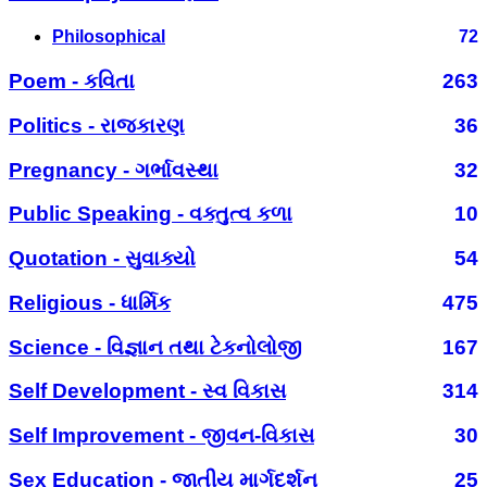
Philosophical
72
Poem - કવિતા
263
Politics - રાજકારણ
36
Pregnancy - ગર્ભાવસ્થા
32
Public Speaking - વક્તુત્વ કળા
10
Quotation - સુવાક્યો
54
Religious - ધાર્મિક
475
Science - વિજ્ઞાન તથા ટેકનોલોજી
167
Self Development - સ્વ વિકાસ
314
Self Improvement - જીવન-વિકાસ
30
Sex Education - જાતીય માર્ગદર્શન
25