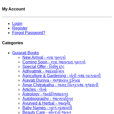
My Account
Login
Register
Forgot Password?
Categories
Gujarati Books
New Arrival - નવા પુસ્તકો
Coming Soon - નવા આવનારા પુસ્તકો
Special Offer - વિશેષ છૂટ
Adhyatmik - આધ્યાત્મિક
Agriculture & Gardening - ખેતી તથા બાગવાની
Ajayab Duniya - અજાયબ દુનિયા
Amar Chitrakatha - અમર ચિત્રકથા ગુજરાતી
Articles - લેખો
Astrology - જ્યોતિષશાસ્ત્ર
Autobiography - આત્મચરિત્ર
Ayurved & Herbal - આયૂર્વેદ
Baby Names - બાળ નામાવલી
Beauty Care - સૌન્દર્ય જતન