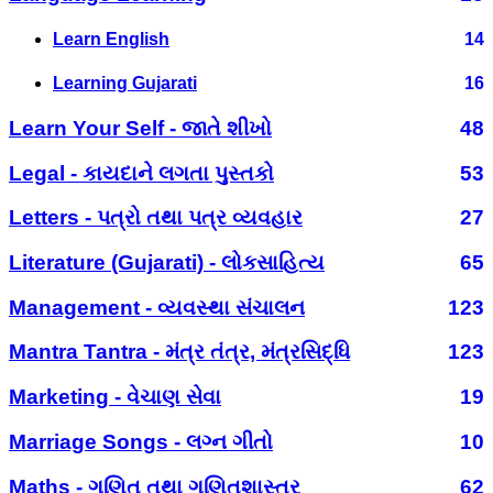
Learn English
14
Learning Gujarati
16
Learn Your Self - જાતે શીખો
48
Legal - કાયદાને લગતા પુસ્તકો
53
Letters - પત્રો તથા પત્ર વ્યવહાર
27
Literature (Gujarati) - લોકસાહિત્ય
65
Management - વ્યવસ્થા સંચાલન
123
Mantra Tantra - મંત્ર તંત્ર, મંત્રસિદ્ધિ
123
Marketing - વેચાણ સેવા
19
Marriage Songs - લગ્ન ગીતો
10
Maths - ગણિત તથા ગણિતશાસ્ત્ર
62