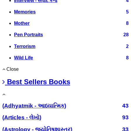
Interview - સંવાદ કળા
4
Memories
5
Mother
8
Pen Portraits
28
Terrorism
2
Wild Life
8
Close
Best Sellers Books
(Adhyatmik - આધ્યાત્મિક)
43
(Articles - લેખો)
93
(Astrology - જ્યોતિષશાસ્ત્ર)
33