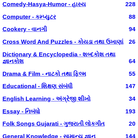
Comedy-Hasya-Humor - હાસ્ય
228
Computer - કમ્પ્યુટર
88
Cookery - વાનગી
94
Cross Word And Puzzles - કોયડા તથા ઉખાણાં
26
Dictionary & Encyclopedia - શબ્દકોશ તથા
જ્ઞાનકોશ
64
Drama & Film - નાટકો તથા ફિલ્મ
55
Educational - શિક્ષણ સંબંધી
147
English Learning - અંગ્રેજી શીખો
34
Essay - નિબંધો
193
Folk Songs Gujarati - ગુજરાતી લોકગીત
20
General Knowledge - સામાન્ય જ્ઞાન
144