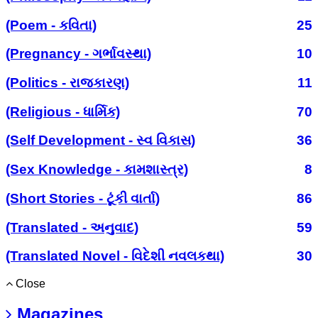
(Poem - કવિતા)
25
(Pregnancy - ગર્ભાવસ્થા)
10
(Politics - રાજકારણ)
11
(Religious - ધાર્મિક)
70
(Self Development - સ્વ વિકાસ)
36
(Sex Knowledge - કામશાસ્ત્ર)
8
(Short Stories - ટૂંકી વાર્તા)
86
(Translated - અનુવાદ)
59
(Translated Novel - વિદેશી નવલકથા)
30
Close
Magazines