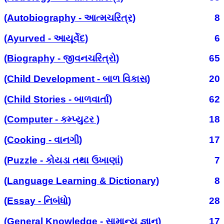
(Autobiography - આત્મચરિત્ર)
8
(Ayurved - આયૂર્વેદ)
6
(Biography - જીવનચરિત્રો)
65
(Child Development - બાળ વિકાસ)
20
(Child Stories - બાળવાર્તા)
62
(Computer - કમ્પ્યુટર )
18
(Cooking - વાનગી)
17
(Puzzle - કોયડા તથા ઉખાણાં)
7
(Language Learning & Dictionary)
8
(Essay - નિબંધો)
28
(General Knowledge - સામાન્ય જ્ઞાન)
17