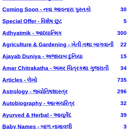
Coming Soon - નવા આવનારા પુસ્તકો
30
Special Offer - વિશેષ છૂટ
5
Adhyatmik - આધ્યાત્મિક
300
Agriculture & Gardening - ખેતી તથા બાગવાની
22
Ajayab Duniya - અજાયબ દુનિયા
15
Amar Chitrakatha - અમર ચિત્રકથા ગુજરાતી
34
Articles - લેખો
735
Astrology - જ્યોતિષશાસ્ત્ર
296
Autobiography - આત્મચરિત્ર
32
Ayurved & Herbal - આયૂર્વેદ
39
Baby Names - બાળ નામાવલી
3