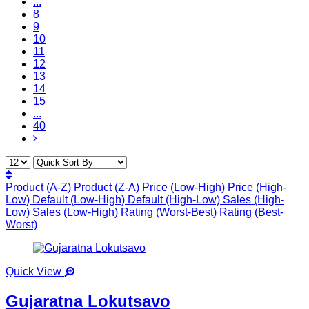
...
8
9
10
11
12
13
14
15
...
40
Product (A-Z)
Product (Z-A)
Price (Low-High)
Price (High-
Low)
Default (Low-High)
Default (High-Low)
Sales (High-
Low)
Sales (Low-High)
Rating (Worst-Best)
Rating (Best-
Worst)
Quick View
Gujaratna Lokutsavo