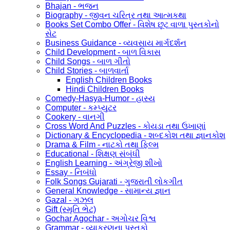
Bhajan - ભજન
Biography - જીવન ચરિત્ર તથા આત્મકથા
Books Set Combo Offer - વિશેષ છૂટ વાળા પુસ્તકોનો
સેટ
Business Guidance - વ્યવસાય માર્ગદર્શન
Child Development - બાળ વિકાસ
Child Songs - બાળ ગીતો
Child Stories - બાળવાર્તા
English Children Books
Hindi Children Books
Comedy-Hasya-Humor - હાસ્ય
Computer - કમ્પ્યુટર
Cookery - વાનગી
Cross Word And Puzzles - કોયડા તથા ઉખાણાં
Dictionary & Encyclopedia - શબ્દકોશ તથા જ્ઞાનકોશ
Drama & Film - નાટકો તથા ફિલ્મ
Educational - શિક્ષણ સંબંધી
English Learning - અંગ્રેજી શીખો
Essay - નિબંધો
Folk Songs Gujarati - ગુજરાતી લોકગીત
General Knowledge - સામાન્ય જ્ઞાન
Gazal - ગઝલ
Gift (સ્મૃતિ ભેટ)
Gochar Agochar - અગોચર વિશ્વ
Grammar - વ્યાકરણના પુસ્તકો