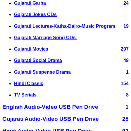
Gujarati Garba
24
Gujarati Jokes CDs
Gujarati Lectures-Katha-Dairo-Music Program
19
Gujarati Marriage Song CDs.
Gujarati Movies
297
Gujarati Social Drama
49
Gujarati Suspense Drama
1
Hindi Classic
154
TV Serials
8
English Audio-Video USB Pen Drive
1
Gujarati Audio-Video USB Pen Drive
25
Hindi Audio-Video USB Pen Drive
92