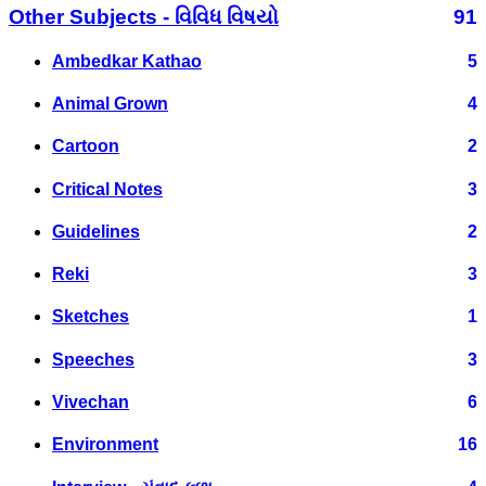
Other Subjects - વિવિધ વિષયો
91
Ambedkar Kathao
5
Animal Grown
4
Cartoon
2
Critical Notes
3
Guidelines
2
Reki
3
Sketches
1
Speeches
3
Vivechan
6
Environment
16