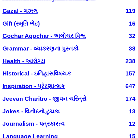
Gazal - ગઝલ
119
Gift (સ્મૃતિ ભેટ)
16
Gochar Agochar - અગોચર વિશ્વ
32
Grammar - વ્યાકરણના પુસ્તકો
38
Health - આરોગ્ય
238
Historical - ઇતિહાસવિષયક
157
Inspiration - પ્રેરણાત્મક
647
Jeevan Charitro - જીવન ચરિત્રો
174
Jokes - વિનોદનો ટુચકા
13
Journalism - પત્રકારત્વ
12
Language Learning
15