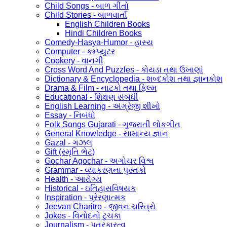
Child Songs - બાળ ગીતો
Child Stories - બાળવાર્તા
English Children Books
Hindi Children Books
Comedy-Hasya-Humor - હાસ્ય
Computer - કમ્પ્યુટર
Cookery - વાનગી
Cross Word And Puzzles - કોયડા તથા ઉખાણાં
Dictionary & Encyclopedia - શબ્દકોશ તથા જ્ઞાનકોશ
Drama & Film - નાટકો તથા ફિલ્મ
Educational - શિક્ષણ સંબંધી
English Learning - અંગ્રેજી શીખો
Essay - નિબંધો
Folk Songs Gujarati - ગુજરાતી લોકગીત
General Knowledge - સામાન્ય જ્ઞાન
Gazal - ગઝલ
Gift (સ્મૃતિ ભેટ)
Gochar Agochar - અગોચર વિશ્વ
Grammar - વ્યાકરણના પુસ્તકો
Health - આરોગ્ય
Historical - ઇતિહાસવિષયક
Inspiration - પ્રેરણાત્મક
Jeevan Charitro - જીવન ચરિત્રો
Jokes - વિનોદનો ટુચકા
Journalism - પત્રકારત્વ