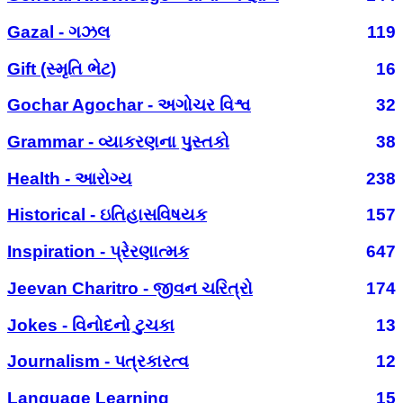
Gazal - ગઝલ
119
Gift (સ્મૃતિ ભેટ)
16
Gochar Agochar - અગોચર વિશ્વ
32
Grammar - વ્યાકરણના પુસ્તકો
38
Health - આરોગ્ય
238
Historical - ઇતિહાસવિષયક
157
Inspiration - પ્રેરણાત્મક
647
Jeevan Charitro - જીવન ચરિત્રો
174
Jokes - વિનોદનો ટુચકા
13
Journalism - પત્રકારત્વ
12
Language Learning
15