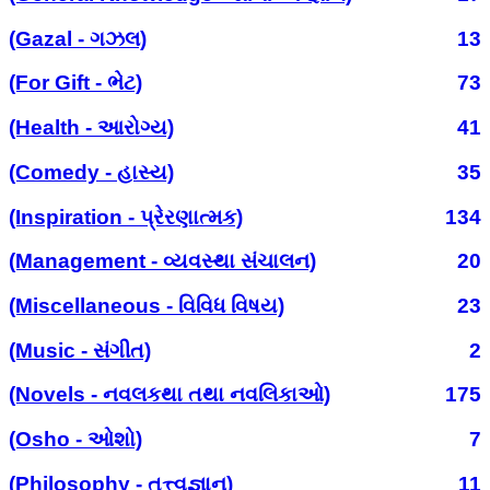
(Gazal - ગઝલ)
13
(For Gift - ભેટ)
73
(Health - આરોગ્ય)
41
(Comedy - હાસ્ય)
35
(Inspiration - પ્રેરણાત્મક)
134
(Management - વ્યવસ્થા સંચાલન)
20
(Miscellaneous - વિવિધ વિષય)
23
(Music - સંગીત)
2
(Novels - નવલકથા તથા નવલિકાઓ)
175
(Osho - ઓશો)
7
(Philosophy - તત્ત્વજ્ઞાન)
11