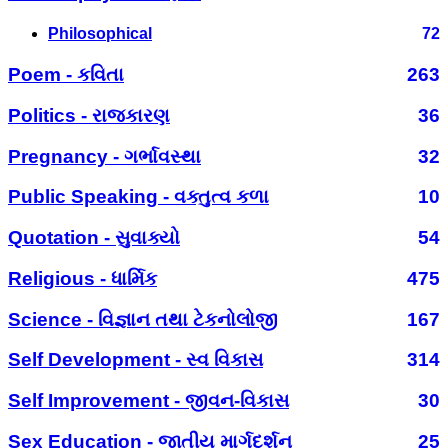
Philosophical
72
Poem - કવિતા
263
Politics - રાજકારણ
36
Pregnancy - ગર્ભાવસ્થા
32
Public Speaking - વક્તુત્વ કળા
10
Quotation - સુવાક્યો
54
Religious - ધાર્મિક
475
Science - વિજ્ઞાન તથા ટેકનોલોજી
167
Self Development - સ્વ વિકાસ
314
Self Improvement - જીવન-વિકાસ
30
Sex Education - જાતીય માર્ગદર્શન
25