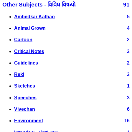
Other Subjects - વિવિધ વિષયો
91
Ambedkar Kathao
5
Animal Grown
4
Cartoon
2
Critical Notes
3
Guidelines
2
Reki
3
Sketches
1
Speeches
3
Vivechan
6
Environment
16