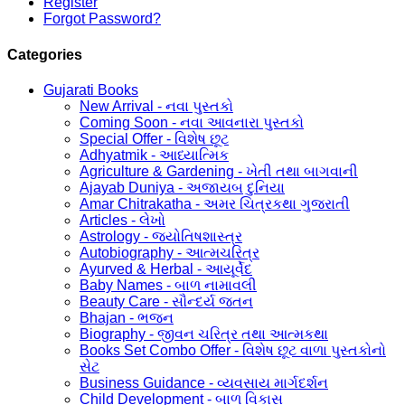
Register
Forgot Password?
Categories
Gujarati Books
New Arrival - નવા પુસ્તકો
Coming Soon - નવા આવનારા પુસ્તકો
Special Offer - વિશેષ છૂટ
Adhyatmik - આધ્યાત્મિક
Agriculture & Gardening - ખેતી તથા બાગવાની
Ajayab Duniya - અજાયબ દુનિયા
Amar Chitrakatha - અમર ચિત્રકથા ગુજરાતી
Articles - લેખો
Astrology - જ્યોતિષશાસ્ત્ર
Autobiography - આત્મચરિત્ર
Ayurved & Herbal - આયૂર્વેદ
Baby Names - બાળ નામાવલી
Beauty Care - સૌન્દર્ય જતન
Bhajan - ભજન
Biography - જીવન ચરિત્ર તથા આત્મકથા
Books Set Combo Offer - વિશેષ છૂટ વાળા પુસ્તકોનો
સેટ
Business Guidance - વ્યવસાય માર્ગદર્શન
Child Development - બાળ વિકાસ