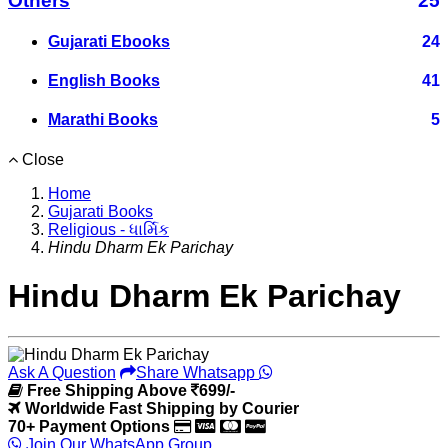
Others
25
Gujarati Ebooks
24
English Books
41
Marathi Books
5
Close
Home
Gujarati Books
Religious - ધાર્મિક
Hindu Dharm Ek Parichay
Hindu Dharm Ek Parichay
Ask A Question
Share Whatsapp
Free Shipping Above
699/-
Worldwide Fast Shipping by Courier
70+ Payment Options
Join Our WhatsApp Group