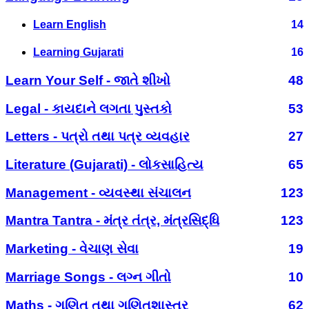
Learn English
14
Learning Gujarati
16
Learn Your Self - જાતે શીખો
48
Legal - કાયદાને લગતા પુસ્તકો
53
Letters - પત્રો તથા પત્ર વ્યવહાર
27
Literature (Gujarati) - લોકસાહિત્ય
65
Management - વ્યવસ્થા સંચાલન
123
Mantra Tantra - મંત્ર તંત્ર, મંત્રસિદ્ધિ
123
Marketing - વેચાણ સેવા
19
Marriage Songs - લગ્ન ગીતો
10
Maths - ગણિત તથા ગણિતશાસ્ત્ર
62