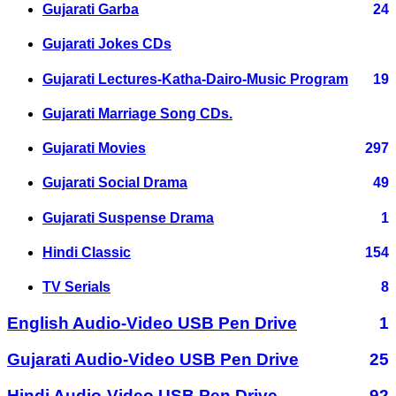
Gujarati Garba
24
Gujarati Jokes CDs
Gujarati Lectures-Katha-Dairo-Music Program
19
Gujarati Marriage Song CDs.
Gujarati Movies
297
Gujarati Social Drama
49
Gujarati Suspense Drama
1
Hindi Classic
154
TV Serials
8
English Audio-Video USB Pen Drive
1
Gujarati Audio-Video USB Pen Drive
25
Hindi Audio-Video USB Pen Drive
92