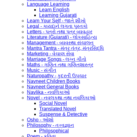
Language Learning
Learn English
Learning Gujarati
Learn Your Self - જાતે શીખો
Legal - કાયદાને લગતા પુસ્તકો
Letters - પત્રો તથા પત્ર વ્યવહાર
Literature (Gujarati) - લોકસાહિત્ય
Management - વ્યવસ્થા સંચાલન
Mantra Tantra - મંત્ર તંત્ર, મંત્રસિદ્ધિ
Marketing - વેચાણ સેવા
Marriage Songs - લગ્ન ગીતો
Maths - ગણિત તથા ગણિતશાસ્ત્ર
Music - સંગીત
Naturopathy - કુદરતી ઉપચાર
Navneet Children Books
Navneet General Books
Navlika - નવલિકાઓ
Novel - નવલકથા તથા નવલિકાઓ
Social Novel
Translated Novel
Suspense & Detective
Osho - ઓશો
Philosophy - તત્ત્વજ્ઞાન
Philosophical
Poem - કવિતા