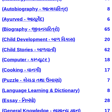
(Autobiography - આત્મચરિત્ર)
8
(Ayurved - આયૂર્વેદ)
6
(Biography - જીવનચરિત્રો)
65
(Child Development - બાળ વિકાસ)
20
(Child Stories - બાળવાર્તા)
62
(Computer - કમ્પ્યુટર )
18
(Cooking - વાનગી)
17
(Puzzle - કોયડા તથા ઉખાણાં)
7
(Language Learning & Dictionary)
8
(Essay - નિબંધો)
28
(General Knowledge - સામાન્ય જ્ઞાન)
17