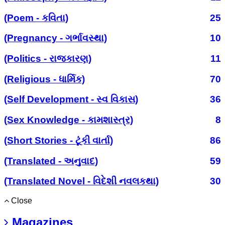
(Poem - કવિતા)
25
(Pregnancy - ગર્ભાવસ્થા)
10
(Politics - રાજકારણ)
11
(Religious - ધાર્મિક)
70
(Self Development - સ્વ વિકાસ)
36
(Sex Knowledge - કામશાસ્ત્ર)
8
(Short Stories - ટૂંકી વાર્તા)
86
(Translated - અનુવાદ)
59
(Translated Novel - વિદેશી નવલકથા)
30
Close
Magazines