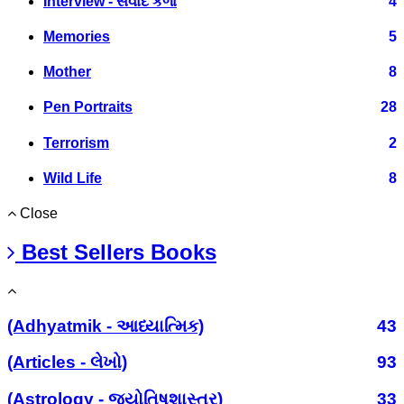
Interview - સંવાદ કળા
4
Memories
5
Mother
8
Pen Portraits
28
Terrorism
2
Wild Life
8
Close
Best Sellers Books
(Adhyatmik - આધ્યાત્મિક)
43
(Articles - લેખો)
93
(Astrology - જ્યોતિષશાસ્ત્ર)
33