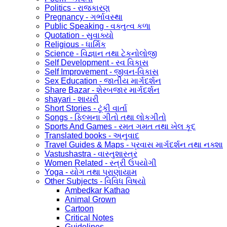
Politics - રાજકારણ
Pregnancy - ગર્ભાવસ્થા
Public Speaking - વક્તુત્વ કળા
Quotation - સુવાક્યો
Religious - ધાર્મિક
Science - વિજ્ઞાન તથા ટેકનોલોજી
Self Development - સ્વ વિકાસ
Self Improvement - જીવન-વિકાસ
Sex Education - જાતીય માર્ગદર્શન
Share Bazar - શેરબજાર માર્ગદર્શન
shayari - શાયરી
Short Stories - ટૂંકી વાર્તા
Songs - ફિલ્મના ગીતો તથા લોકગીતો
Sports And Games - રમત ગમત તથા ખેલ કૂદ
Translated books - અનુવાદ
Travel Guides & Maps - પ્રવાસ માર્ગદર્શન તથા નક્શા
Vastushastra - વાસ્તુશાસ્ત્ર
Women Related - સ્ત્રી ઉપયોગી
Yoga - યોગ તથા પ્રાણાયામ
Other Subjects - વિવિધ વિષયો
Ambedkar Kathao
Animal Grown
Cartoon
Critical Notes
Guidelines