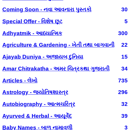
Coming Soon - નવા આવનારા પુસ્તકો
30
Special Offer - વિશેષ છૂટ
5
Adhyatmik - આધ્યાત્મિક
300
Agriculture & Gardening - ખેતી તથા બાગવાની
22
Ajayab Duniya - અજાયબ દુનિયા
15
Amar Chitrakatha - અમર ચિત્રકથા ગુજરાતી
34
Articles - લેખો
735
Astrology - જ્યોતિષશાસ્ત્ર
296
Autobiography - આત્મચરિત્ર
32
Ayurved & Herbal - આયૂર્વેદ
39
Baby Names - બાળ નામાવલી
3