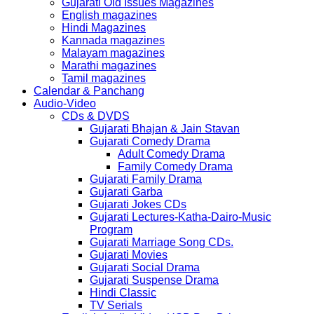
Gujarati Old Issues Magazines
English magazines
Hindi Magazines
Kannada magazines
Malayam magazines
Marathi magazines
Tamil magazines
Calendar & Panchang
Audio-Video
CDs & DVDS
Gujarati Bhajan & Jain Stavan
Gujarati Comedy Drama
Adult Comedy Drama
Family Comedy Drama
Gujarati Family Drama
Gujarati Garba
Gujarati Jokes CDs
Gujarati Lectures-Katha-Dairo-Music
Program
Gujarati Marriage Song CDs.
Gujarati Movies
Gujarati Social Drama
Gujarati Suspense Drama
Hindi Classic
TV Serials