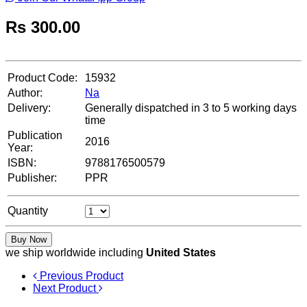
Rs
300.00
Product Code:
15932
Author:
Na
Delivery:
Generally dispatched in 3 to 5 working days
time
Publication
2016
Year:
ISBN:
9788176500579
Publisher:
PPR
Quantity
Buy Now
we ship worldwide including
United States
Previous Product
Next Product