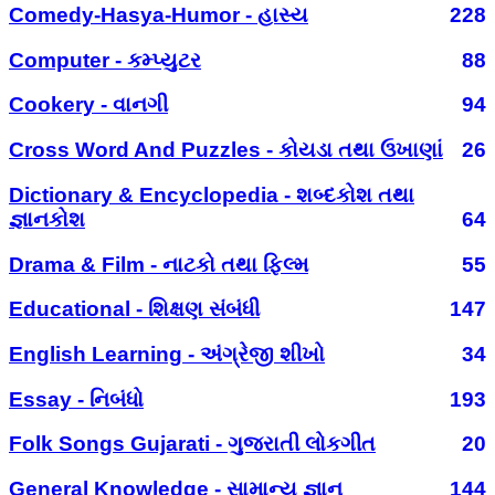
Comedy-Hasya-Humor - હાસ્ય
228
Computer - કમ્પ્યુટર
88
Cookery - વાનગી
94
Cross Word And Puzzles - કોયડા તથા ઉખાણાં
26
Dictionary & Encyclopedia - શબ્દકોશ તથા
જ્ઞાનકોશ
64
Drama & Film - નાટકો તથા ફિલ્મ
55
Educational - શિક્ષણ સંબંધી
147
English Learning - અંગ્રેજી શીખો
34
Essay - નિબંધો
193
Folk Songs Gujarati - ગુજરાતી લોકગીત
20
General Knowledge - સામાન્ય જ્ઞાન
144