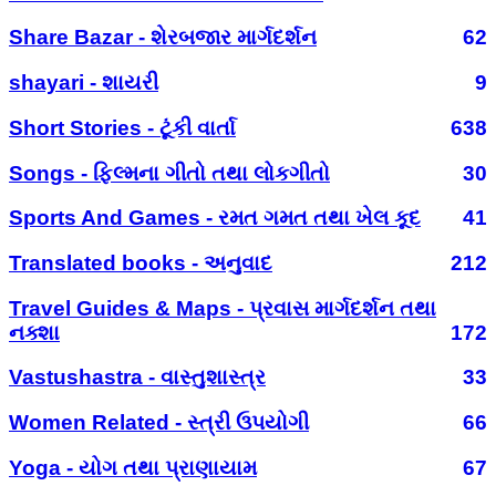
Share Bazar - શેરબજાર માર્ગદર્શન
62
shayari - શાયરી
9
Short Stories - ટૂંકી વાર્તા
638
Songs - ફિલ્મના ગીતો તથા લોકગીતો
30
Sports And Games - રમત ગમત તથા ખેલ કૂદ
41
Translated books - અનુવાદ
212
Travel Guides & Maps - પ્રવાસ માર્ગદર્શન તથા
નક્શા
172
Vastushastra - વાસ્તુશાસ્ત્ર
33
Women Related - સ્ત્રી ઉપયોગી
66
Yoga - યોગ તથા પ્રાણાયામ
67