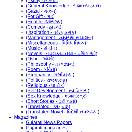
(Essay - નિબંધો)
(General Knowledge - સામાન્ય જ્ઞાન)
(Gazal - ગઝલ)
(For Gift - ભેટ)
(Health - આરોગ્ય)
(Comedy - હાસ્ય)
(Inspiration - પ્રેરણાત્મક)
(Management - વ્યવસ્થા સંચાલન)
(Miscellaneous - વિવિધ વિષય)
(Music - સંગીત)
(Novels - નવલકથા તથા નવલિકાઓ)
(Osho - ઓશો)
(Philosophy - તત્ત્વજ્ઞાન)
(Poem - કવિતા)
(Pregnancy - ગર્ભાવસ્થા)
(Politics - રાજકારણ)
(Religious - ધાર્મિક)
(Self Development - સ્વ વિકાસ)
(Sex Knowledge - કામશાસ્ત્ર)
(Short Stories - ટૂંકી વાર્તા)
(Translated - અનુવાદ)
(Translated Novel - વિદેશી નવલકથા)
Magazines
Gujarati News Papers
Gujarati magazines