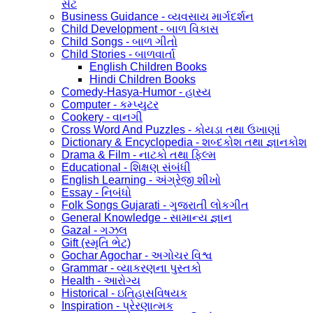
સેટ
Business Guidance - વ્યવસાય માર્ગદર્શન
Child Development - બાળ વિકાસ
Child Songs - બાળ ગીતો
Child Stories - બાળવાર્તા
English Children Books
Hindi Children Books
Comedy-Hasya-Humor - હાસ્ય
Computer - કમ્પ્યુટર
Cookery - વાનગી
Cross Word And Puzzles - કોયડા તથા ઉખાણાં
Dictionary & Encyclopedia - શબ્દકોશ તથા જ્ઞાનકોશ
Drama & Film - નાટકો તથા ફિલ્મ
Educational - શિક્ષણ સંબંધી
English Learning - અંગ્રેજી શીખો
Essay - નિબંધો
Folk Songs Gujarati - ગુજરાતી લોકગીત
General Knowledge - સામાન્ય જ્ઞાન
Gazal - ગઝલ
Gift (સ્મૃતિ ભેટ)
Gochar Agochar - અગોચર વિશ્વ
Grammar - વ્યાકરણના પુસ્તકો
Health - આરોગ્ય
Historical - ઇતિહાસવિષયક
Inspiration - પ્રેરણાત્મક