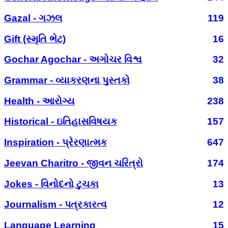
Gazal - ગઝલ
119
Gift (સ્મૃતિ ભેટ)
16
Gochar Agochar - અગોચર વિશ્વ
32
Grammar - વ્યાકરણના પુસ્તકો
38
Health - આરોગ્ય
238
Historical - ઇતિહાસવિષયક
157
Inspiration - પ્રેરણાત્મક
647
Jeevan Charitro - જીવન ચરિત્રો
174
Jokes - વિનોદનો ટુચકા
13
Journalism - પત્રકારત્વ
12
Language Learning
15