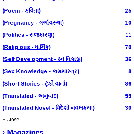
(Poem - કવિતા)
25
(Pregnancy - ગર્ભાવસ્થા)
10
(Politics - રાજકારણ)
11
(Religious - ધાર્મિક)
70
(Self Development - સ્વ વિકાસ)
36
(Sex Knowledge - કામશાસ્ત્ર)
8
(Short Stories - ટૂંકી વાર્તા)
86
(Translated - અનુવાદ)
59
(Translated Novel - વિદેશી નવલકથા)
30
Close
Magazines