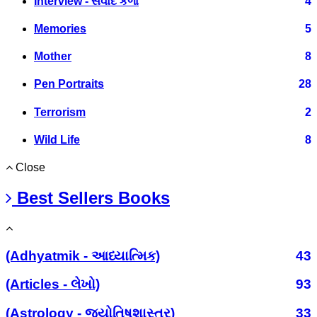
Interview - સંવાદ કળા
4
Memories
5
Mother
8
Pen Portraits
28
Terrorism
2
Wild Life
8
Close
Best Sellers Books
(Adhyatmik - આધ્યાત્મિક)
43
(Articles - લેખો)
93
(Astrology - જ્યોતિષશાસ્ત્ર)
33