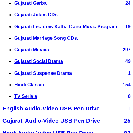
Gujarati Garba
24
Gujarati Jokes CDs
Gujarati Lectures-Katha-Dairo-Music Program
19
Gujarati Marriage Song CDs.
Gujarati Movies
297
Gujarati Social Drama
49
Gujarati Suspense Drama
1
Hindi Classic
154
TV Serials
8
English Audio-Video USB Pen Drive
1
Gujarati Audio-Video USB Pen Drive
25
Hindi Audio-Video USB Pen Drive
92