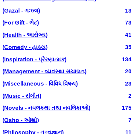
(Gazal - ગઝલ)
13
(For Gift - ભેટ)
73
(Health - આરોગ્ય)
41
(Comedy - હાસ્ય)
35
(Inspiration - પ્રેરણાત્મક)
134
(Management - વ્યવસ્થા સંચાલન)
20
(Miscellaneous - વિવિધ વિષય)
23
(Music - સંગીત)
2
(Novels - નવલકથા તથા નવલિકાઓ)
175
(Osho - ઓશો)
7
(Philosophy - તત્ત્વજ્ઞાન)
11