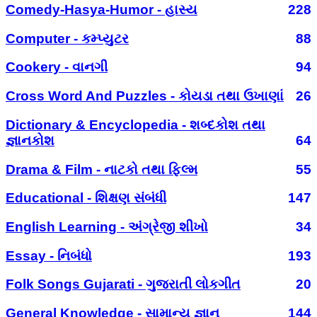
Comedy-Hasya-Humor - હાસ્ય
228
Computer - કમ્પ્યુટર
88
Cookery - વાનગી
94
Cross Word And Puzzles - કોયડા તથા ઉખાણાં
26
Dictionary & Encyclopedia - શબ્દકોશ તથા
જ્ઞાનકોશ
64
Drama & Film - નાટકો તથા ફિલ્મ
55
Educational - શિક્ષણ સંબંધી
147
English Learning - અંગ્રેજી શીખો
34
Essay - નિબંધો
193
Folk Songs Gujarati - ગુજરાતી લોકગીત
20
General Knowledge - સામાન્ય જ્ઞાન
144