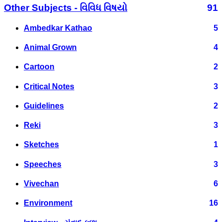
Other Subjects - વિવિધ વિષયો
91
Ambedkar Kathao
5
Animal Grown
4
Cartoon
2
Critical Notes
3
Guidelines
2
Reki
3
Sketches
1
Speeches
3
Vivechan
6
Environment
16