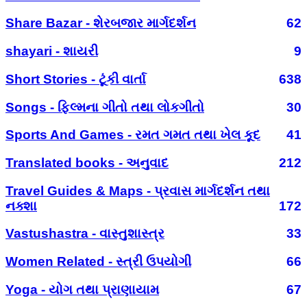
Share Bazar - શેરબજાર માર્ગદર્શન
62
shayari - શાયરી
9
Short Stories - ટૂંકી વાર્તા
638
Songs - ફિલ્મના ગીતો તથા લોકગીતો
30
Sports And Games - રમત ગમત તથા ખેલ કૂદ
41
Translated books - અનુવાદ
212
Travel Guides & Maps - પ્રવાસ માર્ગદર્શન તથા
નક્શા
172
Vastushastra - વાસ્તુશાસ્ત્ર
33
Women Related - સ્ત્રી ઉપયોગી
66
Yoga - યોગ તથા પ્રાણાયામ
67