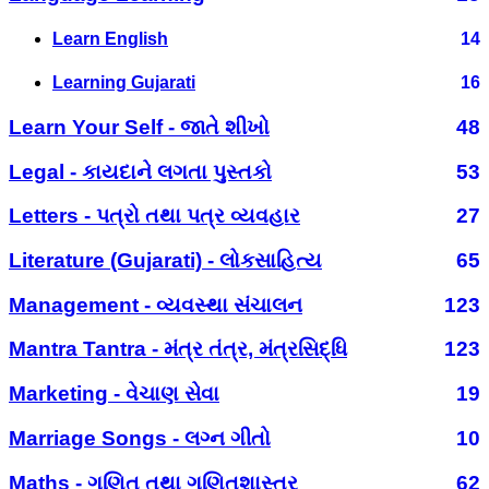
Learn English
14
Learning Gujarati
16
Learn Your Self - જાતે શીખો
48
Legal - કાયદાને લગતા પુસ્તકો
53
Letters - પત્રો તથા પત્ર વ્યવહાર
27
Literature (Gujarati) - લોકસાહિત્ય
65
Management - વ્યવસ્થા સંચાલન
123
Mantra Tantra - મંત્ર તંત્ર, મંત્રસિદ્ધિ
123
Marketing - વેચાણ સેવા
19
Marriage Songs - લગ્ન ગીતો
10
Maths - ગણિત તથા ગણિતશાસ્ત્ર
62