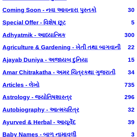
Coming Soon - નવા આવનારા પુસ્તકો
30
Special Offer - વિશેષ છૂટ
5
Adhyatmik - આધ્યાત્મિક
300
Agriculture & Gardening - ખેતી તથા બાગવાની
22
Ajayab Duniya - અજાયબ દુનિયા
15
Amar Chitrakatha - અમર ચિત્રકથા ગુજરાતી
34
Articles - લેખો
735
Astrology - જ્યોતિષશાસ્ત્ર
296
Autobiography - આત્મચરિત્ર
32
Ayurved & Herbal - આયૂર્વેદ
39
Baby Names - બાળ નામાવલી
3