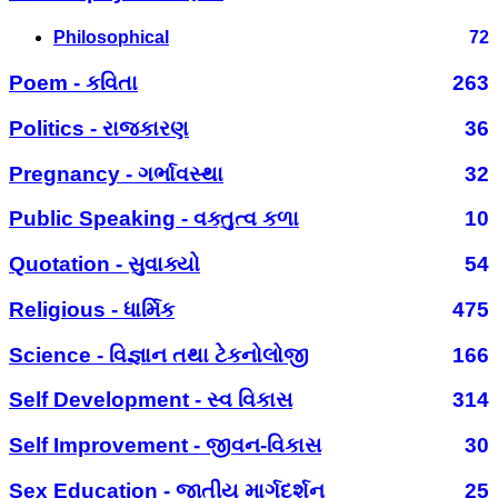
Philosophical
72
Poem - કવિતા
263
Politics - રાજકારણ
36
Pregnancy - ગર્ભાવસ્થા
32
Public Speaking - વક્તુત્વ કળા
10
Quotation - સુવાક્યો
54
Religious - ધાર્મિક
475
Science - વિજ્ઞાન તથા ટેકનોલોજી
166
Self Development - સ્વ વિકાસ
314
Self Improvement - જીવન-વિકાસ
30
Sex Education - જાતીય માર્ગદર્શન
25