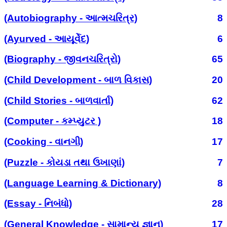
(Autobiography - આત્મચરિત્ર)
8
(Ayurved - આયૂર્વેદ)
6
(Biography - જીવનચરિત્રો)
65
(Child Development - બાળ વિકાસ)
20
(Child Stories - બાળવાર્તા)
62
(Computer - કમ્પ્યુટર )
18
(Cooking - વાનગી)
17
(Puzzle - કોયડા તથા ઉખાણાં)
7
(Language Learning & Dictionary)
8
(Essay - નિબંધો)
28
(General Knowledge - સામાન્ય જ્ઞાન)
17