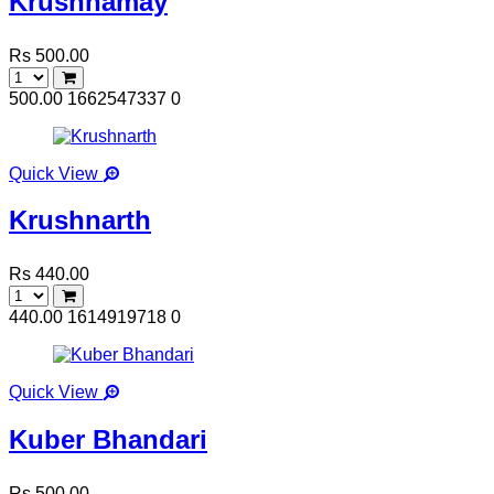
Krushnamay
Rs 500.00
500.00
1662547337
0
Quick View
Krushnarth
Rs 440.00
440.00
1614919718
0
Quick View
Kuber Bhandari
Rs 500.00