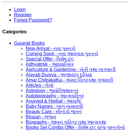
Login
Register
Forgot Password?
Categories
Gujarati Books
New Arrival - નવા પુસ્તકો
Coming Soon - નવા આવનારા પુસ્તકો
Special Offer - વિશેષ છૂટ
Adhyatmik - આધ્યાત્મિક
Agriculture & Gardening - ખેતી તથા બાગવાની
Ajayab Duniya - અજાયબ દુનિયા
Amar Chitrakatha - અમર ચિત્રકથા ગુજરાતી
Articles - લેખો
Astrology - જ્યોતિષશાસ્ત્ર
Autobiography - આત્મચરિત્ર
Ayurved & Herbal - આયૂર્વેદ
Baby Names - બાળ નામાવલી
Beauty Care - સૌન્દર્ય જતન
Bhajan - ભજન
Biography - જીવન ચરિત્ર તથા આત્મકથા
Books Set Combo Offer - વિશેષ છૂટ વાળા પુસ્તકોનો