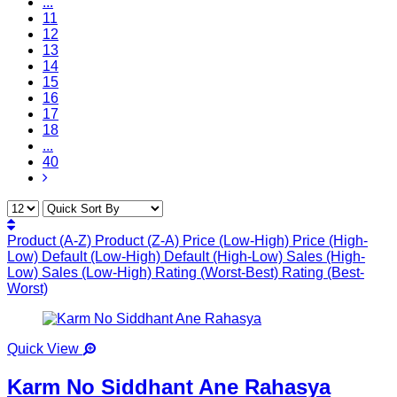
...
11
12
13
14
15
16
17
18
...
40
Product (A-Z)
Product (Z-A)
Price (Low-High)
Price (High-
Low)
Default (Low-High)
Default (High-Low)
Sales (High-
Low)
Sales (Low-High)
Rating (Worst-Best)
Rating (Best-
Worst)
Quick View
Karm No Siddhant Ane Rahasya