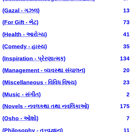
(Gazal - ગઝલ)
13
(For Gift - ભેટ)
73
(Health - આરોગ્ય)
41
(Comedy - હાસ્ય)
35
(Inspiration - પ્રેરણાત્મક)
134
(Management - વ્યવસ્થા સંચાલન)
20
(Miscellaneous - વિવિધ વિષય)
23
(Music - સંગીત)
2
(Novels - નવલકથા તથા નવલિકાઓ)
175
(Osho - ઓશો)
7
(Philosophy - તત્ત્વજ્ઞાન)
11