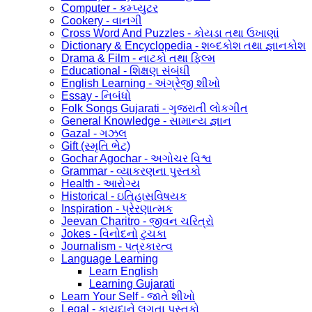
Computer - કમ્પ્યુટર
Cookery - વાનગી
Cross Word And Puzzles - કોયડા તથા ઉખાણાં
Dictionary & Encyclopedia - શબ્દકોશ તથા જ્ઞાનકોશ
Drama & Film - નાટકો તથા ફિલ્મ
Educational - શિક્ષણ સંબંધી
English Learning - અંગ્રેજી શીખો
Essay - નિબંધો
Folk Songs Gujarati - ગુજરાતી લોકગીત
General Knowledge - સામાન્ય જ્ઞાન
Gazal - ગઝલ
Gift (સ્મૃતિ ભેટ)
Gochar Agochar - અગોચર વિશ્વ
Grammar - વ્યાકરણના પુસ્તકો
Health - આરોગ્ય
Historical - ઇતિહાસવિષયક
Inspiration - પ્રેરણાત્મક
Jeevan Charitro - જીવન ચરિત્રો
Jokes - વિનોદનો ટુચકા
Journalism - પત્રકારત્વ
Language Learning
Learn English
Learning Gujarati
Learn Your Self - જાતે શીખો
Legal - કાયદાને લગતા પુસ્તકો