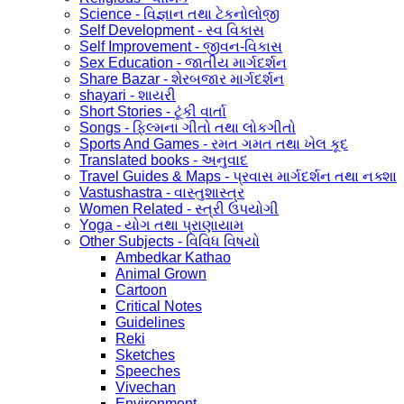
Science - વિજ્ઞાન તથા ટેકનોલોજી
Self Development - સ્વ વિકાસ
Self Improvement - જીવન-વિકાસ
Sex Education - જાતીય માર્ગદર્શન
Share Bazar - શેરબજાર માર્ગદર્શન
shayari - શાયરી
Short Stories - ટૂંકી વાર્તા
Songs - ફિલ્મના ગીતો તથા લોકગીતો
Sports And Games - રમત ગમત તથા ખેલ કૂદ
Translated books - અનુવાદ
Travel Guides & Maps - પ્રવાસ માર્ગદર્શન તથા નક્શા
Vastushastra - વાસ્તુશાસ્ત્ર
Women Related - સ્ત્રી ઉપયોગી
Yoga - યોગ તથા પ્રાણાયામ
Other Subjects - વિવિધ વિષયો
Ambedkar Kathao
Animal Grown
Cartoon
Critical Notes
Guidelines
Reki
Sketches
Speeches
Vivechan
Environment