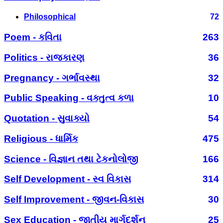
Philosophical
72
Poem - કવિતા
263
Politics - રાજકારણ
36
Pregnancy - ગર્ભાવસ્થા
32
Public Speaking - વક્તુત્વ કળા
10
Quotation - સુવાક્યો
54
Religious - ધાર્મિક
475
Science - વિજ્ઞાન તથા ટેકનોલોજી
166
Self Development - સ્વ વિકાસ
314
Self Improvement - જીવન-વિકાસ
30
Sex Education - જાતીય માર્ગદર્શન
25