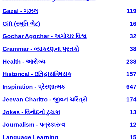
Gazal - ગઝલ
119
Gift (સ્મૃતિ ભેટ)
16
Gochar Agochar - અગોચર વિશ્વ
32
Grammar - વ્યાકરણના પુસ્તકો
38
Health - આરોગ્ય
238
Historical - ઇતિહાસવિષયક
157
Inspiration - પ્રેરણાત્મક
647
Jeevan Charitro - જીવન ચરિત્રો
174
Jokes - વિનોદનો ટુચકા
13
Journalism - પત્રકારત્વ
12
Language Learning
15