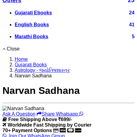
Others
25
Gujarati Ebooks
24
English Books
41
Marathi Books
5
Close
Home
Gujarati Books
Astrology - જ્યોતિષશાસ્ત્ર
Narvan Sadhana
Narvan Sadhana
Ask A Question
Share Whatsapp
Free Shipping Above
699/-
Worldwide Fast Shipping by Courier
70+ Payment Options
Join Our WhatsApp Group