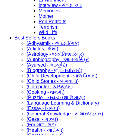
Interview - સંવાદ કળા
Memories
Mother
Pen Portraits
Terrorism
Wild Life
Best Sellers Books
(Adhyatmik - આધ્યાત્મિક)
(Articles - લેખો)
(Astrology - જ્યોતિષશાસ્ત્ર)
(Autobiography - આત્મચરિત્ર)
(Ayurved - આયૂર્વેદ)
(Biography - જીવનચરિત્રો)
(Child Development - બાળ વિકાસ)
(Child Stories - બાળવાર્તા)
(Computer - કમ્પ્યુટર )
(Cooking - વાનગી)
(Puzzle - કોયડા તથા ઉખાણાં)
(Language Learning & Dictionary)
(Essay - નિબંધો)
(General Knowledge - સામાન્ય જ્ઞાન)
(Gazal - ગઝલ)
(For Gift - ભેટ)
(Health - આરોગ્ય)