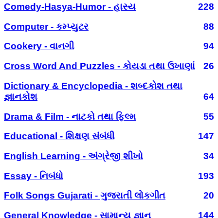
Comedy-Hasya-Humor - હાસ્ય
228
Computer - કમ્પ્યુટર
88
Cookery - વાનગી
94
Cross Word And Puzzles - કોયડા તથા ઉખાણાં
26
Dictionary & Encyclopedia - શબ્દકોશ તથા
જ્ઞાનકોશ
64
Drama & Film - નાટકો તથા ફિલ્મ
55
Educational - શિક્ષણ સંબંધી
147
English Learning - અંગ્રેજી શીખો
34
Essay - નિબંધો
193
Folk Songs Gujarati - ગુજરાતી લોકગીત
20
General Knowledge - સામાન્ય જ્ઞાન
144