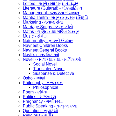
Letters - પત્રો તથા પત્ર વ્યવહાર
Literature (Gujarati) - લોકસાહિત્ય
Management - વ્યવસ્થા સંચાલન
Mantra Tantra - મંત્ર તંત્ર, મંત્રસિદ્ધિ
Marketing - વેચાણ સેવા
Marriage Songs - લગ્ન ગીતો
Maths - ગણિત તથા ગણિતશાસ્ત્ર
Music - સંગીત
Naturopathy - કુદરતી ઉપચાર
Navneet Children Books
Navneet General Books
Navlika - નવલિકાઓ
Novel - નવલકથા તથા નવલિકાઓ
Social Novel
Translated Novel
Suspense & Detective
Osho - ઓશો
Philosophy - તત્ત્વજ્ઞાન
Philosophical
Poem - કવિતા
Politics - રાજકારણ
Pregnancy - ગર્ભાવસ્થા
Public Speaking - વક્તુત્વ કળા
Quotation - સુવાક્યો
Religious - ધાર્મિક