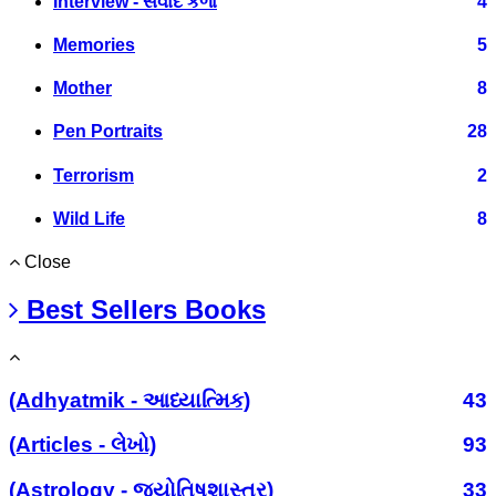
Interview - સંવાદ કળા
4
Memories
5
Mother
8
Pen Portraits
28
Terrorism
2
Wild Life
8
Close
Best Sellers Books
(Adhyatmik - આધ્યાત્મિક)
43
(Articles - લેખો)
93
(Astrology - જ્યોતિષશાસ્ત્ર)
33