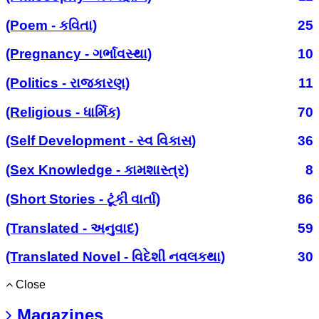
(Poem - કવિતા)
25
(Pregnancy - ગર્ભાવસ્થા)
10
(Politics - રાજકારણ)
11
(Religious - ધાર્મિક)
70
(Self Development - સ્વ વિકાસ)
36
(Sex Knowledge - કામશાસ્ત્ર)
8
(Short Stories - ટૂંકી વાર્તા)
86
(Translated - અનુવાદ)
59
(Translated Novel - વિદેશી નવલકથા)
30
Close
Magazines