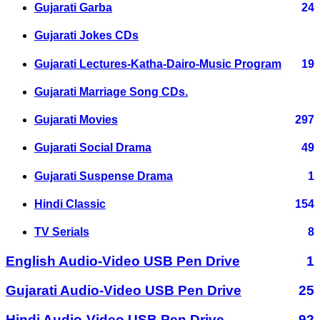
Gujarati Garba
24
Gujarati Jokes CDs
Gujarati Lectures-Katha-Dairo-Music Program
19
Gujarati Marriage Song CDs.
Gujarati Movies
297
Gujarati Social Drama
49
Gujarati Suspense Drama
1
Hindi Classic
154
TV Serials
8
English Audio-Video USB Pen Drive
1
Gujarati Audio-Video USB Pen Drive
25
Hindi Audio-Video USB Pen Drive
92