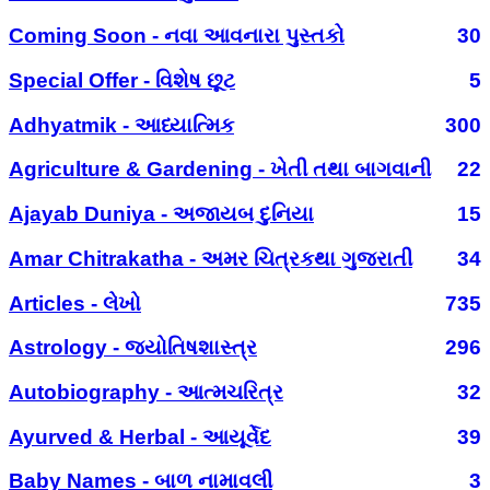
Coming Soon - નવા આવનારા પુસ્તકો
30
Special Offer - વિશેષ છૂટ
5
Adhyatmik - આધ્યાત્મિક
300
Agriculture & Gardening - ખેતી તથા બાગવાની
22
Ajayab Duniya - અજાયબ દુનિયા
15
Amar Chitrakatha - અમર ચિત્રકથા ગુજરાતી
34
Articles - લેખો
735
Astrology - જ્યોતિષશાસ્ત્ર
296
Autobiography - આત્મચરિત્ર
32
Ayurved & Herbal - આયૂર્વેદ
39
Baby Names - બાળ નામાવલી
3