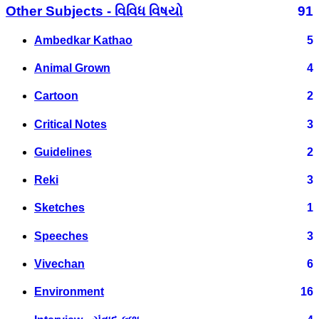
Other Subjects - વિવિધ વિષયો
91
Ambedkar Kathao
5
Animal Grown
4
Cartoon
2
Critical Notes
3
Guidelines
2
Reki
3
Sketches
1
Speeches
3
Vivechan
6
Environment
16