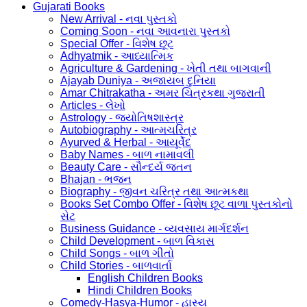
Gujarati Books
New Arrival - નવા પુસ્તકો
Coming Soon - નવા આવનારા પુસ્તકો
Special Offer - વિશેષ છૂટ
Adhyatmik - આધ્યાત્મિક
Agriculture & Gardening - ખેતી તથા બાગવાની
Ajayab Duniya - અજાયબ દુનિયા
Amar Chitrakatha - અમર ચિત્રકથા ગુજરાતી
Articles - લેખો
Astrology - જ્યોતિષશાસ્ત્ર
Autobiography - આત્મચરિત્ર
Ayurved & Herbal - આયૂર્વેદ
Baby Names - બાળ નામાવલી
Beauty Care - સૌન્દર્ય જતન
Bhajan - ભજન
Biography - જીવન ચરિત્ર તથા આત્મકથા
Books Set Combo Offer - વિશેષ છૂટ વાળા પુસ્તકોનો
સેટ
Business Guidance - વ્યવસાય માર્ગદર્શન
Child Development - બાળ વિકાસ
Child Songs - બાળ ગીતો
Child Stories - બાળવાર્તા
English Children Books
Hindi Children Books
Comedy-Hasya-Humor - હાસ્ય