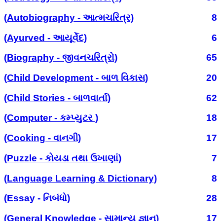
(Autobiography - આત્મચરિત્ર)
8
(Ayurved - આયૂર્વેદ)
6
(Biography - જીવનચરિત્રો)
65
(Child Development - બાળ વિકાસ)
20
(Child Stories - બાળવાર્તા)
62
(Computer - કમ્પ્યુટર )
18
(Cooking - વાનગી)
17
(Puzzle - કોયડા તથા ઉખાણાં)
7
(Language Learning & Dictionary)
8
(Essay - નિબંધો)
28
(General Knowledge - સામાન્ય જ્ઞાન)
17