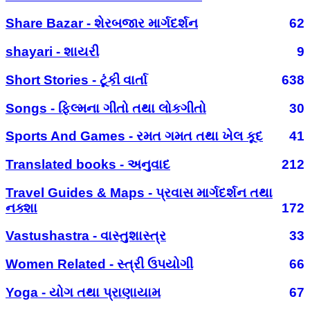
Share Bazar - શેરબજાર માર્ગદર્શન
62
shayari - શાયરી
9
Short Stories - ટૂંકી વાર્તા
638
Songs - ફિલ્મના ગીતો તથા લોકગીતો
30
Sports And Games - રમત ગમત તથા ખેલ કૂદ
41
Translated books - અનુવાદ
212
Travel Guides & Maps - પ્રવાસ માર્ગદર્શન તથા
નક્શા
172
Vastushastra - વાસ્તુશાસ્ત્ર
33
Women Related - સ્ત્રી ઉપયોગી
66
Yoga - યોગ તથા પ્રાણાયામ
67