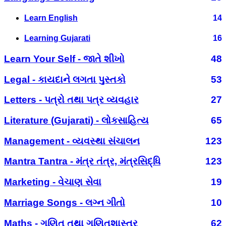
Learn English
14
Learning Gujarati
16
Learn Your Self - જાતે શીખો
48
Legal - કાયદાને લગતા પુસ્તકો
53
Letters - પત્રો તથા પત્ર વ્યવહાર
27
Literature (Gujarati) - લોકસાહિત્ય
65
Management - વ્યવસ્થા સંચાલન
123
Mantra Tantra - મંત્ર તંત્ર, મંત્રસિદ્ધિ
123
Marketing - વેચાણ સેવા
19
Marriage Songs - લગ્ન ગીતો
10
Maths - ગણિત તથા ગણિતશાસ્ત્ર
62