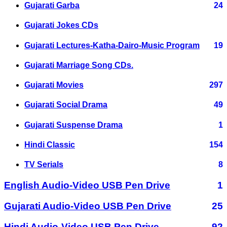
Gujarati Garba
24
Gujarati Jokes CDs
Gujarati Lectures-Katha-Dairo-Music Program
19
Gujarati Marriage Song CDs.
Gujarati Movies
297
Gujarati Social Drama
49
Gujarati Suspense Drama
1
Hindi Classic
154
TV Serials
8
English Audio-Video USB Pen Drive
1
Gujarati Audio-Video USB Pen Drive
25
Hindi Audio-Video USB Pen Drive
92