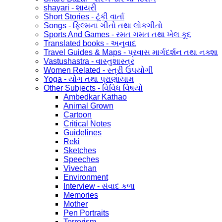
shayari - શાયરી
Short Stories - ટૂંકી વાર્તા
Songs - ફિલ્મના ગીતો તથા લોકગીતો
Sports And Games - રમત ગમત તથા ખેલ કૂદ
Translated books - અનુવાદ
Travel Guides & Maps - પ્રવાસ માર્ગદર્શન તથા નક્શા
Vastushastra - વાસ્તુશાસ્ત્ર
Women Related - સ્ત્રી ઉપયોગી
Yoga - યોગ તથા પ્રાણાયામ
Other Subjects - વિવિધ વિષયો
Ambedkar Kathao
Animal Grown
Cartoon
Critical Notes
Guidelines
Reki
Sketches
Speeches
Vivechan
Environment
Interview - સંવાદ કળા
Memories
Mother
Pen Portraits
Terrorism