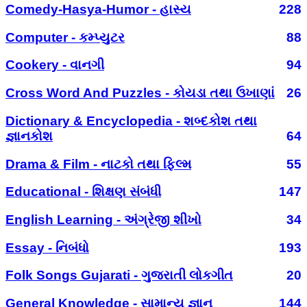
Comedy-Hasya-Humor - હાસ્ય
228
Computer - કમ્પ્યુટર
88
Cookery - વાનગી
94
Cross Word And Puzzles - કોયડા તથા ઉખાણાં
26
Dictionary & Encyclopedia - શબ્દકોશ તથા
જ્ઞાનકોશ
64
Drama & Film - નાટકો તથા ફિલ્મ
55
Educational - શિક્ષણ સંબંધી
147
English Learning - અંગ્રેજી શીખો
34
Essay - નિબંધો
193
Folk Songs Gujarati - ગુજરાતી લોકગીત
20
General Knowledge - સામાન્ય જ્ઞાન
144