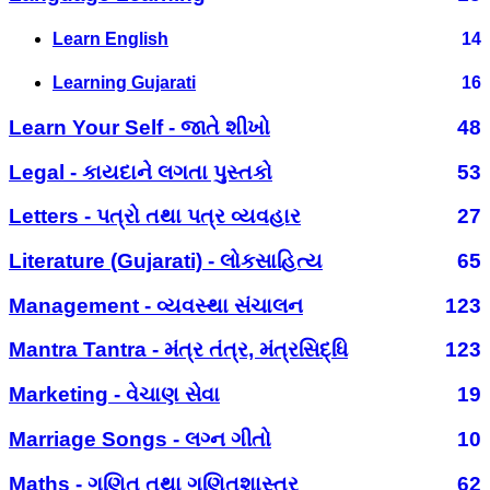
Learn English
14
Learning Gujarati
16
Learn Your Self - જાતે શીખો
48
Legal - કાયદાને લગતા પુસ્તકો
53
Letters - પત્રો તથા પત્ર વ્યવહાર
27
Literature (Gujarati) - લોકસાહિત્ય
65
Management - વ્યવસ્થા સંચાલન
123
Mantra Tantra - મંત્ર તંત્ર, મંત્રસિદ્ધિ
123
Marketing - વેચાણ સેવા
19
Marriage Songs - લગ્ન ગીતો
10
Maths - ગણિત તથા ગણિતશાસ્ત્ર
62