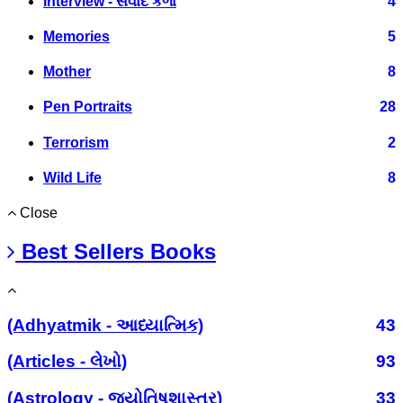
Interview - સંવાદ કળા
4
Memories
5
Mother
8
Pen Portraits
28
Terrorism
2
Wild Life
8
Close
Best Sellers Books
(Adhyatmik - આધ્યાત્મિક)
43
(Articles - લેખો)
93
(Astrology - જ્યોતિષશાસ્ત્ર)
33