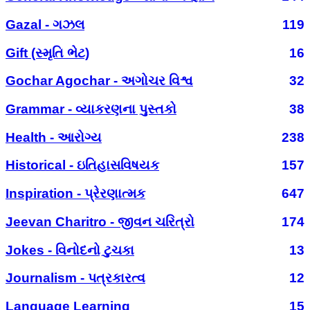
Gazal - ગઝલ
119
Gift (સ્મૃતિ ભેટ)
16
Gochar Agochar - અગોચર વિશ્વ
32
Grammar - વ્યાકરણના પુસ્તકો
38
Health - આરોગ્ય
238
Historical - ઇતિહાસવિષયક
157
Inspiration - પ્રેરણાત્મક
647
Jeevan Charitro - જીવન ચરિત્રો
174
Jokes - વિનોદનો ટુચકા
13
Journalism - પત્રકારત્વ
12
Language Learning
15