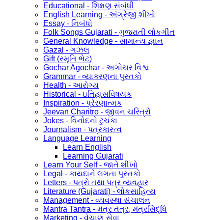
Educational - શિક્ષણ સંબંધી
English Learning - અંગ્રેજી શીખો
Essay - નિબંધો
Folk Songs Gujarati - ગુજરાતી લોકગીત
General Knowledge - સામાન્ય જ્ઞાન
Gazal - ગઝલ
Gift (સ્મૃતિ ભેટ)
Gochar Agochar - અગોચર વિશ્વ
Grammar - વ્યાકરણના પુસ્તકો
Health - આરોગ્ય
Historical - ઇતિહાસવિષયક
Inspiration - પ્રેરણાત્મક
Jeevan Charitro - જીવન ચરિત્રો
Jokes - વિનોદનો ટુચકા
Journalism - પત્રકારત્વ
Language Learning
Learn English
Learning Gujarati
Learn Your Self - જાતે શીખો
Legal - કાયદાને લગતા પુસ્તકો
Letters - પત્રો તથા પત્ર વ્યવહાર
Literature (Gujarati) - લોકસાહિત્ય
Management - વ્યવસ્થા સંચાલન
Mantra Tantra - મંત્ર તંત્ર, મંત્રસિદ્ધિ
Marketing - વેચાણ સેવા