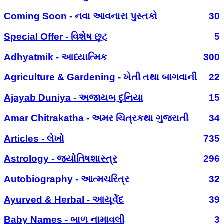
Coming Soon - નવા આવનારા પુસ્તકો
30
Special Offer - વિશેષ છૂટ
5
Adhyatmik - આધ્યાત્મિક
300
Agriculture & Gardening - ખેતી તથા બાગવાની
22
Ajayab Duniya - અજાયબ દુનિયા
15
Amar Chitrakatha - અમર ચિત્રકથા ગુજરાતી
34
Articles - લેખો
735
Astrology - જ્યોતિષશાસ્ત્ર
296
Autobiography - આત્મચરિત્ર
32
Ayurved & Herbal - આયૂર્વેદ
39
Baby Names - બાળ નામાવલી
3