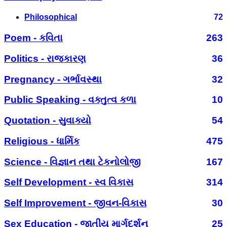
Philosophical
72
Poem - કવિતા
263
Politics - રાજકારણ
36
Pregnancy - ગર્ભાવસ્થા
32
Public Speaking - વક્તુત્વ કળા
10
Quotation - સુવાક્યો
54
Religious - ધાર્મિક
475
Science - વિજ્ઞાન તથા ટેકનોલોજી
167
Self Development - સ્વ વિકાસ
314
Self Improvement - જીવન-વિકાસ
30
Sex Education - જાતીય માર્ગદર્શન
25