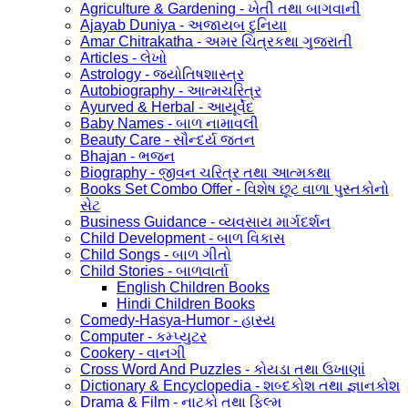
Agriculture & Gardening - ખેતી તથા બાગવાની
Ajayab Duniya - અજાયબ દુનિયા
Amar Chitrakatha - અમર ચિત્રકથા ગુજરાતી
Articles - લેખો
Astrology - જ્યોતિષશાસ્ત્ર
Autobiography - આત્મચરિત્ર
Ayurved & Herbal - આયૂર્વેદ
Baby Names - બાળ નામાવલી
Beauty Care - સૌન્દર્ય જતન
Bhajan - ભજન
Biography - જીવન ચરિત્ર તથા આત્મકથા
Books Set Combo Offer - વિશેષ છૂટ વાળા પુસ્તકોનો
સેટ
Business Guidance - વ્યવસાય માર્ગદર્શન
Child Development - બાળ વિકાસ
Child Songs - બાળ ગીતો
Child Stories - બાળવાર્તા
English Children Books
Hindi Children Books
Comedy-Hasya-Humor - હાસ્ય
Computer - કમ્પ્યુટર
Cookery - વાનગી
Cross Word And Puzzles - કોયડા તથા ઉખાણાં
Dictionary & Encyclopedia - શબ્દકોશ તથા જ્ઞાનકોશ
Drama & Film - નાટકો તથા ફિલ્મ