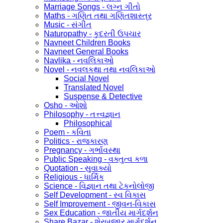
Marriage Songs - લગ્ન ગીતો
Maths - ગણિત તથા ગણિતશાસ્ત્ર
Music - સંગીત
Naturopathy - કુદરતી ઉપચાર
Navneet Children Books
Navneet General Books
Navlika - નવલિકાઓ
Novel - નવલકથા તથા નવલિકાઓ
Social Novel
Translated Novel
Suspense & Detective
Osho - ઓશો
Philosophy - તત્ત્વજ્ઞાન
Philosophical
Poem - કવિતા
Politics - રાજકારણ
Pregnancy - ગર્ભાવસ્થા
Public Speaking - વક્તુત્વ કળા
Quotation - સુવાક્યો
Religious - ધાર્મિક
Science - વિજ્ઞાન તથા ટેકનોલોજી
Self Development - સ્વ વિકાસ
Self Improvement - જીવન-વિકાસ
Sex Education - જાતીય માર્ગદર્શન
Share Bazar - શેરબજાર માર્ગદર્શન