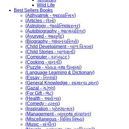
Wild Life
Best Sellers Books
(Adhyatmik - આધ્યાત્મિક)
(Articles - લેખો)
(Astrology - જ્યોતિષશાસ્ત્ર)
(Autobiography - આત્મચરિત્ર)
(Ayurved - આયૂર્વેદ)
(Biography - જીવનચરિત્રો)
(Child Development - બાળ વિકાસ)
(Child Stories - બાળવાર્તા)
(Computer - કમ્પ્યુટર )
(Cooking - વાનગી)
(Puzzle - કોયડા તથા ઉખાણાં)
(Language Learning & Dictionary)
(Essay - નિબંધો)
(General Knowledge - સામાન્ય જ્ઞાન)
(Gazal - ગઝલ)
(For Gift - ભેટ)
(Health - આરોગ્ય)
(Comedy - હાસ્ય)
(Inspiration - પ્રેરણાત્મક)
(Management - વ્યવસ્થા સંચાલન)
(Miscellaneous - વિવિધ વિષય)
(Music - સંગીત)