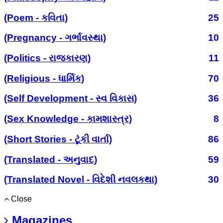
(Poem - કવિતા)
25
(Pregnancy - ગર્ભાવસ્થા)
10
(Politics - રાજકારણ)
11
(Religious - ધાર્મિક)
70
(Self Development - સ્વ વિકાસ)
36
(Sex Knowledge - કામશાસ્ત્ર)
8
(Short Stories - ટૂંકી વાર્તા)
86
(Translated - અનુવાદ)
59
(Translated Novel - વિદેશી નવલકથા)
30
Close
Magazines