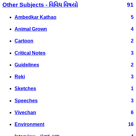
Other Subjects - વિવિધ વિષયો
91
Ambedkar Kathao
5
Animal Grown
4
Cartoon
2
Critical Notes
3
Guidelines
2
Reki
3
Sketches
1
Speeches
3
Vivechan
6
Environment
16