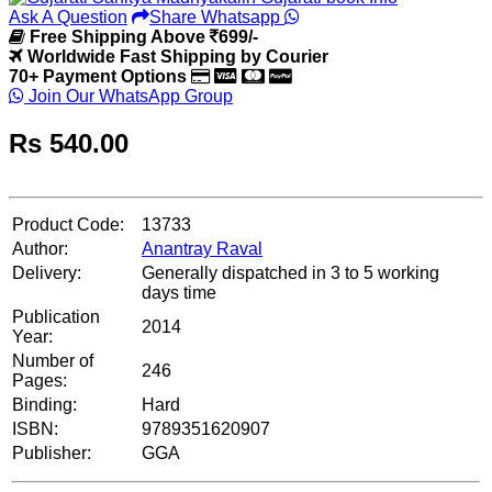
Ask A Question
Share Whatsapp
Free Shipping Above
699/-
Worldwide Fast Shipping by Courier
70+ Payment Options
Join Our WhatsApp Group
Rs
540.00
Product Code:
13733
Author:
Anantray Raval
Delivery:
Generally dispatched in 3 to 5 working
days time
Publication
2014
Year:
Number of
246
Pages:
Binding:
Hard
ISBN:
9789351620907
Publisher:
GGA