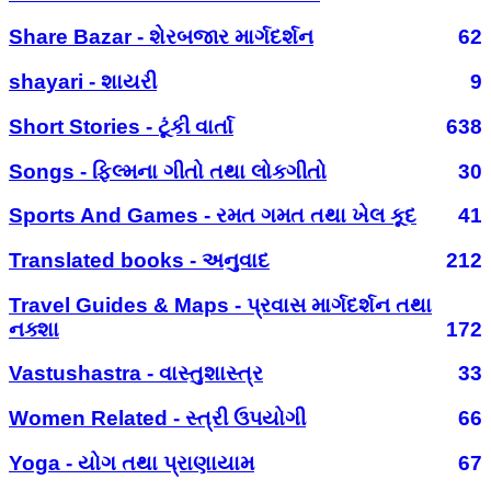
Share Bazar - શેરબજાર માર્ગદર્શન
62
shayari - શાયરી
9
Short Stories - ટૂંકી વાર્તા
638
Songs - ફિલ્મના ગીતો તથા લોકગીતો
30
Sports And Games - રમત ગમત તથા ખેલ કૂદ
41
Translated books - અનુવાદ
212
Travel Guides & Maps - પ્રવાસ માર્ગદર્શન તથા
નક્શા
172
Vastushastra - વાસ્તુશાસ્ત્ર
33
Women Related - સ્ત્રી ઉપયોગી
66
Yoga - યોગ તથા પ્રાણાયામ
67