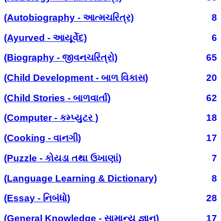
(Autobiography - આત્મચરિત્ર)
8
(Ayurved - આયૂર્વેદ)
6
(Biography - જીવનચરિત્રો)
65
(Child Development - બાળ વિકાસ)
20
(Child Stories - બાળવાર્તા)
62
(Computer - કમ્પ્યુટર )
18
(Cooking - વાનગી)
17
(Puzzle - કોયડા તથા ઉખાણાં)
7
(Language Learning & Dictionary)
8
(Essay - નિબંધો)
28
(General Knowledge - સામાન્ય જ્ઞાન)
17