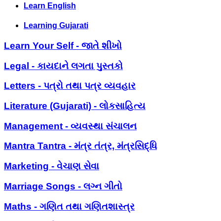
Learn English
Learning Gujarati
Learn Your Self - જાતે શીખો
Legal - કાયદાને લગતા પુસ્તકો
Letters - પત્રો તથા પત્ર વ્યવહાર
Literature (Gujarati) - લોકસાહિત્ય
Management - વ્યવસ્થા સંચાલન
Mantra Tantra - મંત્ર તંત્ર, મંત્રસિદ્ધિ
Marketing - વેચાણ સેવા
Marriage Songs - લગ્ન ગીતો
Maths - ગણિત તથા ગણિતશાસ્ત્ર