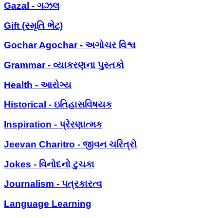
Gazal - ગઝલ
Gift (સ્મૃતિ ભેટ)
Gochar Agochar - અગોચર વિશ્વ
Grammar - વ્યાકરણના પુસ્તકો
Health - આરોગ્ય
Historical - ઇતિહાસવિષયક
Inspiration - પ્રેરણાત્મક
Jeevan Charitro - જીવન ચરિત્રો
Jokes - વિનોદનો ટુચકા
Journalism - પત્રકારત્વ
Language Learning