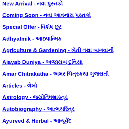
New Arrival - નવા પુસ્તકો
Coming Soon - નવા આવનારા પુસ્તકો
Special Offer - વિશેષ છૂટ
Adhyatmik - આધ્યાત્મિક
Agriculture & Gardening - ખેતી તથા બાગવાની
Ajayab Duniya - અજાયબ દુનિયા
Amar Chitrakatha - અમર ચિત્રકથા ગુજરાતી
Articles - લેખો
Astrology - જ્યોતિષશાસ્ત્ર
Autobiography - આત્મચરિત્ર
Ayurved & Herbal - આયૂર્વેદ