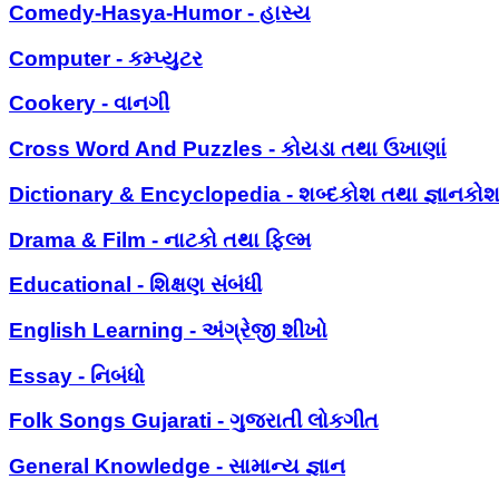
Comedy-Hasya-Humor - હાસ્ય
Computer - કમ્પ્યુટર
Cookery - વાનગી
Cross Word And Puzzles - કોયડા તથા ઉખાણાં
Dictionary & Encyclopedia - શબ્દકોશ તથા જ્ઞાનકો
Drama & Film - નાટકો તથા ફિલ્મ
Educational - શિક્ષણ સંબંધી
English Learning - અંગ્રેજી શીખો
Essay - નિબંધો
Folk Songs Gujarati - ગુજરાતી લોકગીત
General Knowledge - સામાન્ય જ્ઞાન