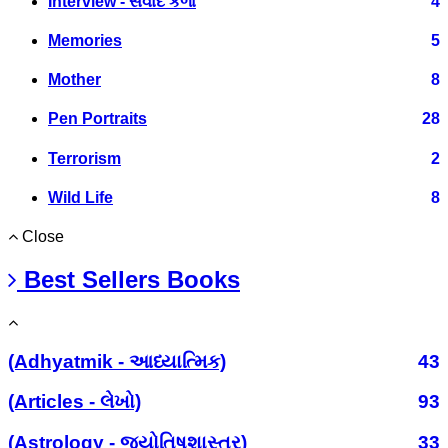
Interview - સંવાદ કળા
4
Memories
5
Mother
8
Pen Portraits
28
Terrorism
2
Wild Life
8
Close
Best Sellers Books
(Adhyatmik - આધ્યાત્મિક)
43
(Articles - લેખો)
93
(Astrology - જ્યોતિષશાસ્ત્ર)
33