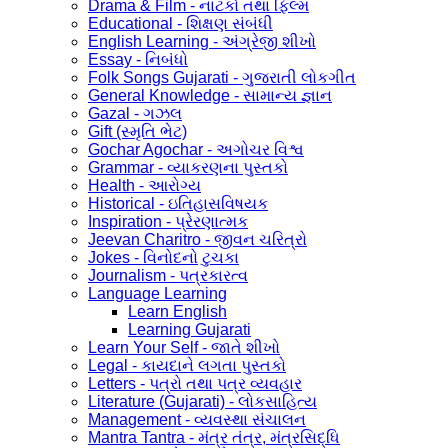
Drama & Film - નાટકો તથા ફિલ્મ
Educational - શિક્ષણ સંબંધી
English Learning - અંગ્રેજી શીખો
Essay - નિબંધો
Folk Songs Gujarati - ગુજરાતી લોકગીત
General Knowledge - સામાન્ય જ્ઞાન
Gazal - ગઝલ
Gift (સ્મૃતિ ભેટ)
Gochar Agochar - અગોચર વિશ્વ
Grammar - વ્યાકરણના પુસ્તકો
Health - આરોગ્ય
Historical - ઇતિહાસવિષયક
Inspiration - પ્રેરણાત્મક
Jeevan Charitro - જીવન ચરિત્રો
Jokes - વિનોદનો ટુચકા
Journalism - પત્રકારત્વ
Language Learning
Learn English
Learning Gujarati
Learn Your Self - જાતે શીખો
Legal - કાયદાને લગતા પુસ્તકો
Letters - પત્રો તથા પત્ર વ્યવહાર
Literature (Gujarati) - લોકસાહિત્ય
Management - વ્યવસ્થા સંચાલન
Mantra Tantra - મંત્ર તંત્ર, મંત્રસિદ્ધિ