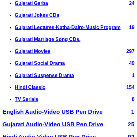
Gujarati Garba
24
Gujarati Jokes CDs
Gujarati Lectures-Katha-Dairo-Music Program
19
Gujarati Marriage Song CDs.
Gujarati Movies
297
Gujarati Social Drama
49
Gujarati Suspense Drama
1
Hindi Classic
154
TV Serials
8
English Audio-Video USB Pen Drive
1
Gujarati Audio-Video USB Pen Drive
25
Hindi Audio-Video USB Pen Drive
92