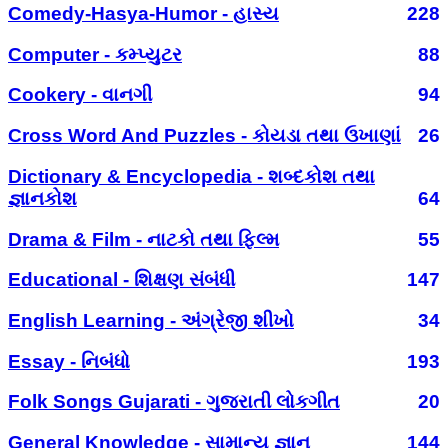
Comedy-Hasya-Humor - હાસ્ય
228
Computer - કમ્પ્યુટર
88
Cookery - વાનગી
94
Cross Word And Puzzles - કોયડા તથા ઉખાણાં
26
Dictionary & Encyclopedia - શબ્દકોશ તથા
જ્ઞાનકોશ
64
Drama & Film - નાટકો તથા ફિલ્મ
55
Educational - શિક્ષણ સંબંધી
147
English Learning - અંગ્રેજી શીખો
34
Essay - નિબંધો
193
Folk Songs Gujarati - ગુજરાતી લોકગીત
20
General Knowledge - સામાન્ય જ્ઞાન
144