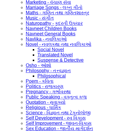
Marketing - વેચાણ સેવા
Marriage Songs - લગ્ન ગીતો
Maths - ગણિત તથા ગણિતશાસ્ત્ર
Music - સંગીત
Naturopathy - કુદરતી ઉપચાર
Navneet Children Books
Navneet General Books
Navlika - નવલિકાઓ
Novel - નવલકથા તથા નવલિકાઓ
Social Novel
Translated Novel
Suspense & Detective
Osho - ઓશો
Philosophy - તત્ત્વજ્ઞાન
Philosophical
Poem - કવિતા
Politics - રાજકારણ
Pregnancy - ગર્ભાવસ્થા
Public Speaking - વક્તુત્વ કળા
Quotation - સુવાક્યો
Religious - ધાર્મિક
Science - વિજ્ઞાન તથા ટેકનોલોજી
Self Development - સ્વ વિકાસ
Self Improvement - જીવન-વિકાસ
Sex Education - જાતીય માર્ગદર્શન