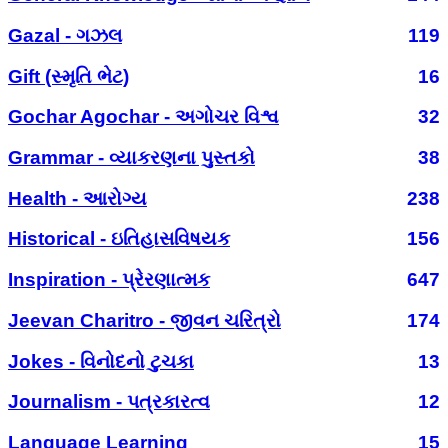
Gazal - ગઝલ
119
Gift (સ્મૃતિ ભેટ)
16
Gochar Agochar - અગોચર વિશ્વ
32
Grammar - વ્યાકરણના પુસ્તકો
38
Health - આરોગ્ય
238
Historical - ઇતિહાસવિષયક
156
Inspiration - પ્રેરણાત્મક
647
Jeevan Charitro - જીવન ચરિત્રો
174
Jokes - વિનોદનો ટુચકા
13
Journalism - પત્રકારત્વ
12
Language Learning
15