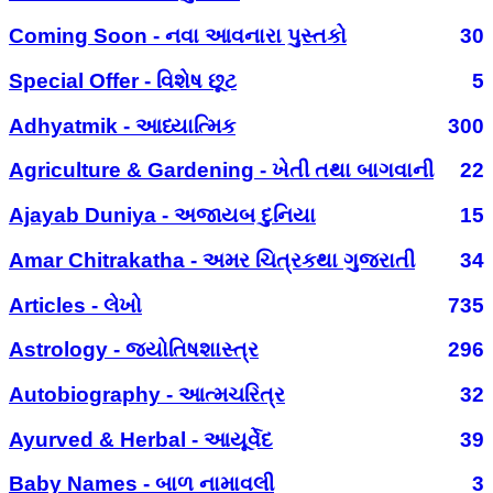
Coming Soon - નવા આવનારા પુસ્તકો
30
Special Offer - વિશેષ છૂટ
5
Adhyatmik - આધ્યાત્મિક
300
Agriculture & Gardening - ખેતી તથા બાગવાની
22
Ajayab Duniya - અજાયબ દુનિયા
15
Amar Chitrakatha - અમર ચિત્રકથા ગુજરાતી
34
Articles - લેખો
735
Astrology - જ્યોતિષશાસ્ત્ર
296
Autobiography - આત્મચરિત્ર
32
Ayurved & Herbal - આયૂર્વેદ
39
Baby Names - બાળ નામાવલી
3