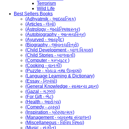
Terrorism
Wild Life
Best Sellers Books
(Adhyatmik - આધ્યાત્મિક)
(Articles - લેખો)
(Astrology - જ્યોતિષશાસ્ત્ર)
(Autobiography - આત્મચરિત્ર)
(Ayurved - આયૂર્વેદ)
(Biography - જીવનચરિત્રો)
(Child Development - બાળ વિકાસ)
(Child Stories - બાળવાર્તા)
(Computer - કમ્પ્યુટર )
(Cooking - વાનગી)
(Puzzle - કોયડા તથા ઉખાણાં)
(Language Learning & Dictionary)
(Essay - નિબંધો)
(General Knowledge - સામાન્ય જ્ઞાન)
(Gazal - ગઝલ)
(For Gift - ભેટ)
(Health - આરોગ્ય)
(Comedy - હાસ્ય)
(Inspiration - પ્રેરણાત્મક)
(Management - વ્યવસ્થા સંચાલન)
(Miscellaneous - વિવિધ વિષય)
(Music - સંગીત)