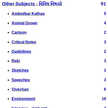
Other Subjects - વિવિધ વિષયો
91
Ambedkar Kathao
5
Animal Grown
4
Cartoon
2
Critical Notes
3
Guidelines
2
Reki
3
Sketches
1
Speeches
3
Vivechan
6
Environment
16