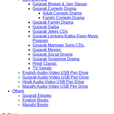
Gujarati Bhajan & Jain Stavan
Gujarati Comedy Drama
Adult Comedy Drama
Family Comedy Drama
Gujarati Family Drama
Gujarati Garba
Gujarati Jokes CDs
Gujarati Lectures-Katha-Dairo-Music
Program
Gujarati Marriage Song CDs.
Gujarati Movies
Gujarati Social Drama
Gujarati Suspense Drama
Hindi Classic
TV Serials
English Audio-Video USB Pen Drive
Gujarati Audio-Video USB Pen Drive
Hindi Audio-Video USB Pen Drive
Marathi Audio-Video USB Pen Drive
Others
Gujarati Ebooks
English Books
Marathi Books