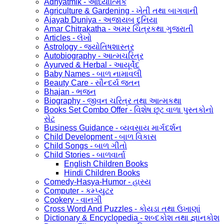
Adhyatmik - આધ્યાત્મિક
Agriculture & Gardening - ખેતી તથા બાગવાની
Ajayab Duniya - અજાયબ દુનિયા
Amar Chitrakatha - અમર ચિત્રકથા ગુજરાતી
Articles - લેખો
Astrology - જ્યોતિષશાસ્ત્ર
Autobiography - આત્મચરિત્ર
Ayurved & Herbal - આયૂર્વેદ
Baby Names - બાળ નામાવલી
Beauty Care - સૌન્દર્ય જતન
Bhajan - ભજન
Biography - જીવન ચરિત્ર તથા આત્મકથા
Books Set Combo Offer - વિશેષ છૂટ વાળા પુસ્તકોનો
સેટ
Business Guidance - વ્યવસાય માર્ગદર્શન
Child Development - બાળ વિકાસ
Child Songs - બાળ ગીતો
Child Stories - બાળવાર્તા
English Children Books
Hindi Children Books
Comedy-Hasya-Humor - હાસ્ય
Computer - કમ્પ્યુટર
Cookery - વાનગી
Cross Word And Puzzles - કોયડા તથા ઉખાણાં
Dictionary & Encyclopedia - શબ્દકોશ તથા જ્ઞાનકોશ