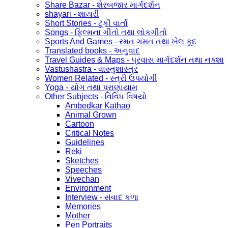
Share Bazar - શેરબજાર માર્ગદર્શન
shayari - શાયરી
Short Stories - ટૂંકી વાર્તા
Songs - ફિલ્મના ગીતો તથા લોકગીતો
Sports And Games - રમત ગમત તથા ખેલ કૂદ
Translated books - અનુવાદ
Travel Guides & Maps - પ્રવાસ માર્ગદર્શન તથા નક્શા
Vastushastra - વાસ્તુશાસ્ત્ર
Women Related - સ્ત્રી ઉપયોગી
Yoga - યોગ તથા પ્રાણાયામ
Other Subjects - વિવિધ વિષયો
Ambedkar Kathao
Animal Grown
Cartoon
Critical Notes
Guidelines
Reki
Sketches
Speeches
Vivechan
Environment
Interview - સંવાદ કળા
Memories
Mother
Pen Portraits