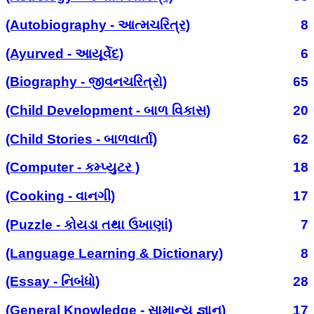
(Autobiography - આત્મચરિત્ર)
8
(Ayurved - આયૂર્વેદ)
6
(Biography - જીવનચરિત્રો)
65
(Child Development - બાળ વિકાસ)
20
(Child Stories - બાળવાર્તા)
62
(Computer - કમ્પ્યુટર )
18
(Cooking - વાનગી)
17
(Puzzle - કોયડા તથા ઉખાણાં)
7
(Language Learning & Dictionary)
8
(Essay - નિબંધો)
28
(General Knowledge - સામાન્ય જ્ઞાન)
17