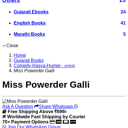
Others
25
Gujarati Ebooks
24
English Books
41
Marathi Books
5
Close
Home
Gujarati Books
Comedy-Hasya-Humor - હાસ્ય
Miss Powerder Galli
Miss Powerder Galli
Ask A Question
Share Whatsapp
Free Shipping Above
699/-
Worldwide Fast Shipping by Courier
70+ Payment Options
Join Our WhatsApp Group