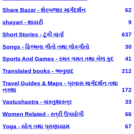
Share Bazar - શેરબજાર માર્ગદર્શન
62
shayari - શાયરી
9
Short Stories - ટૂંકી વાર્તા
637
Songs - ફિલ્મના ગીતો તથા લોકગીતો
30
Sports And Games - રમત ગમત તથા ખેલ કૂદ
41
Translated books - અનુવાદ
212
Travel Guides & Maps - પ્રવાસ માર્ગદર્શન તથા
નક્શા
172
Vastushastra - વાસ્તુશાસ્ત્ર
33
Women Related - સ્ત્રી ઉપયોગી
66
Yoga - યોગ તથા પ્રાણાયામ
67