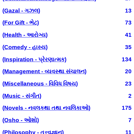
(Gazal - ગઝલ)
13
(For Gift - ભેટ)
73
(Health - આરોગ્ય)
41
(Comedy - હાસ્ય)
35
(Inspiration - પ્રેરણાત્મક)
134
(Management - વ્યવસ્થા સંચાલન)
20
(Miscellaneous - વિવિધ વિષય)
23
(Music - સંગીત)
2
(Novels - નવલકથા તથા નવલિકાઓ)
175
(Osho - ઓશો)
7
(Philosophy - તત્ત્વજ્ઞાન)
11