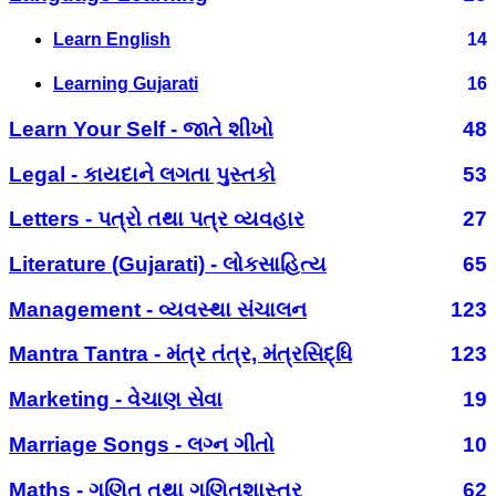
Learn English
14
Learning Gujarati
16
Learn Your Self - જાતે શીખો
48
Legal - કાયદાને લગતા પુસ્તકો
53
Letters - પત્રો તથા પત્ર વ્યવહાર
27
Literature (Gujarati) - લોકસાહિત્ય
65
Management - વ્યવસ્થા સંચાલન
123
Mantra Tantra - મંત્ર તંત્ર, મંત્રસિદ્ધિ
123
Marketing - વેચાણ સેવા
19
Marriage Songs - લગ્ન ગીતો
10
Maths - ગણિત તથા ગણિતશાસ્ત્ર
62