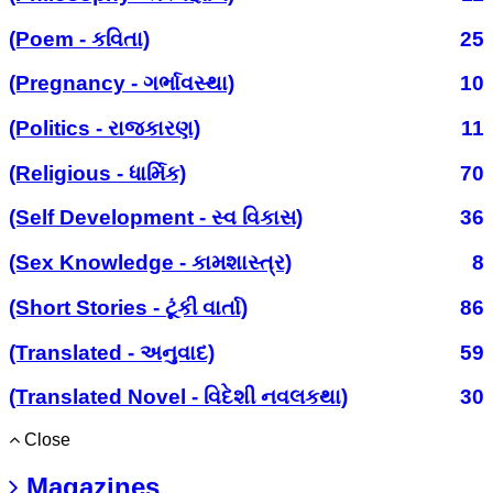
(Poem - કવિતા)
25
(Pregnancy - ગર્ભાવસ્થા)
10
(Politics - રાજકારણ)
11
(Religious - ધાર્મિક)
70
(Self Development - સ્વ વિકાસ)
36
(Sex Knowledge - કામશાસ્ત્ર)
8
(Short Stories - ટૂંકી વાર્તા)
86
(Translated - અનુવાદ)
59
(Translated Novel - વિદેશી નવલકથા)
30
Close
Magazines