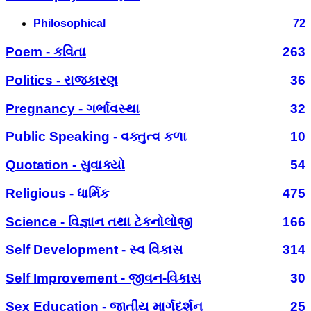
Philosophical
72
Poem - કવિતા
263
Politics - રાજકારણ
36
Pregnancy - ગર્ભાવસ્થા
32
Public Speaking - વક્તુત્વ કળા
10
Quotation - સુવાક્યો
54
Religious - ધાર્મિક
475
Science - વિજ્ઞાન તથા ટેકનોલોજી
166
Self Development - સ્વ વિકાસ
314
Self Improvement - જીવન-વિકાસ
30
Sex Education - જાતીય માર્ગદર્શન
25