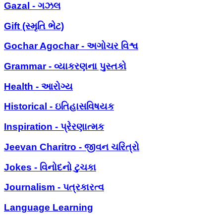
Gazal - ગઝલ
Gift (સ્મૃતિ ભેટ)
Gochar Agochar - અગોચર વિશ્વ
Grammar - વ્યાકરણના પુસ્તકો
Health - આરોગ્ય
Historical - ઇતિહાસવિષયક
Inspiration - પ્રેરણાત્મક
Jeevan Charitro - જીવન ચરિત્રો
Jokes - વિનોદનો ટુચકા
Journalism - પત્રકારત્વ
Language Learning