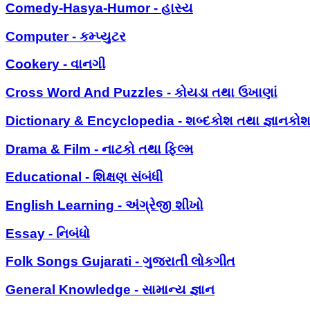
Comedy-Hasya-Humor - હાસ્ય
Computer - કમ્પ્યુટર
Cookery - વાનગી
Cross Word And Puzzles - કોયડા તથા ઉખાણાં
Dictionary & Encyclopedia - શબ્દકોશ તથા જ્ઞાનકો
Drama & Film - નાટકો તથા ફિલ્મ
Educational - શિક્ષણ સંબંધી
English Learning - અંગ્રેજી શીખો
Essay - નિબંધો
Folk Songs Gujarati - ગુજરાતી લોકગીત
General Knowledge - સામાન્ય જ્ઞાન