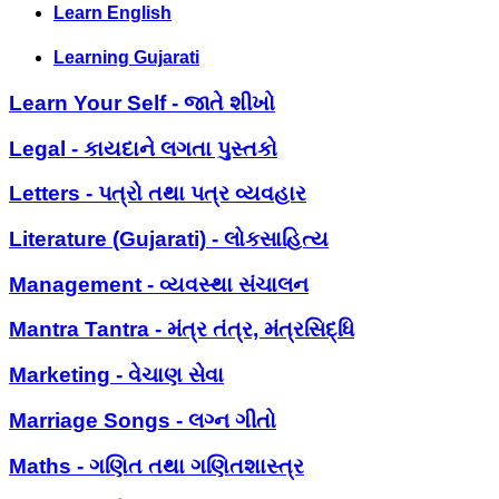
Learn English
Learning Gujarati
Learn Your Self - જાતે શીખો
Legal - કાયદાને લગતા પુસ્તકો
Letters - પત્રો તથા પત્ર વ્યવહાર
Literature (Gujarati) - લોકસાહિત્ય
Management - વ્યવસ્થા સંચાલન
Mantra Tantra - મંત્ર તંત્ર, મંત્રસિદ્ધિ
Marketing - વેચાણ સેવા
Marriage Songs - લગ્ન ગીતો
Maths - ગણિત તથા ગણિતશાસ્ત્ર