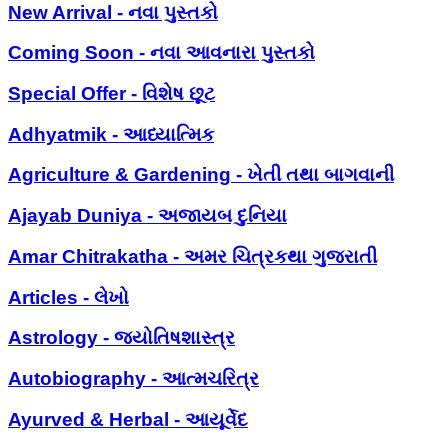
New Arrival - નવા પુસ્તકો
Coming Soon - નવા આવનારા પુસ્તકો
Special Offer - વિશેષ છૂટ
Adhyatmik - આધ્યાત્મિક
Agriculture & Gardening - ખેતી તથા બાગવાની
Ajayab Duniya - અજાયબ દુનિયા
Amar Chitrakatha - અમર ચિત્રકથા ગુજરાતી
Articles - લેખો
Astrology - જ્યોતિષશાસ્ત્ર
Autobiography - આત્મચરિત્ર
Ayurved & Herbal - આયૂર્વેદ