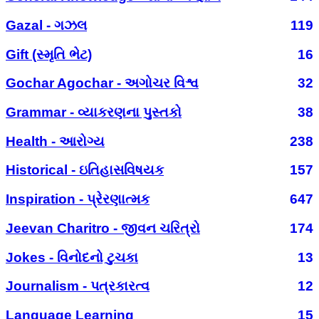
Gazal - ગઝલ
119
Gift (સ્મૃતિ ભેટ)
16
Gochar Agochar - અગોચર વિશ્વ
32
Grammar - વ્યાકરણના પુસ્તકો
38
Health - આરોગ્ય
238
Historical - ઇતિહાસવિષયક
157
Inspiration - પ્રેરણાત્મક
647
Jeevan Charitro - જીવન ચરિત્રો
174
Jokes - વિનોદનો ટુચકા
13
Journalism - પત્રકારત્વ
12
Language Learning
15