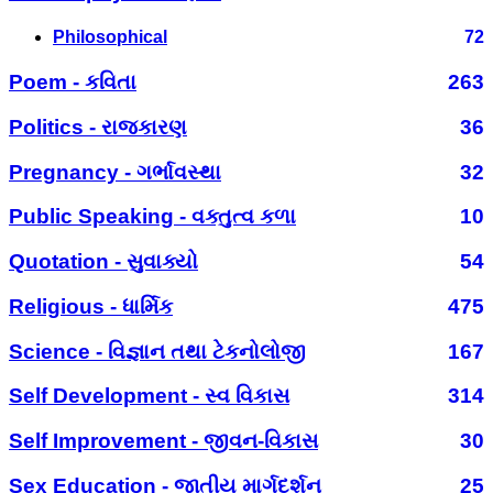
Philosophical
72
Poem - કવિતા
263
Politics - રાજકારણ
36
Pregnancy - ગર્ભાવસ્થા
32
Public Speaking - વક્તુત્વ કળા
10
Quotation - સુવાક્યો
54
Religious - ધાર્મિક
475
Science - વિજ્ઞાન તથા ટેકનોલોજી
167
Self Development - સ્વ વિકાસ
314
Self Improvement - જીવન-વિકાસ
30
Sex Education - જાતીય માર્ગદર્શન
25