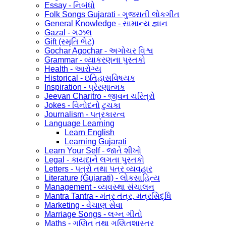
Essay - નિબંધો
Folk Songs Gujarati - ગુજરાતી લોકગીત
General Knowledge - સામાન્ય જ્ઞાન
Gazal - ગઝલ
Gift (સ્મૃતિ ભેટ)
Gochar Agochar - અગોચર વિશ્વ
Grammar - વ્યાકરણના પુસ્તકો
Health - આરોગ્ય
Historical - ઇતિહાસવિષયક
Inspiration - પ્રેરણાત્મક
Jeevan Charitro - જીવન ચરિત્રો
Jokes - વિનોદનો ટુચકા
Journalism - પત્રકારત્વ
Language Learning
Learn English
Learning Gujarati
Learn Your Self - જાતે શીખો
Legal - કાયદાને લગતા પુસ્તકો
Letters - પત્રો તથા પત્ર વ્યવહાર
Literature (Gujarati) - લોકસાહિત્ય
Management - વ્યવસ્થા સંચાલન
Mantra Tantra - મંત્ર તંત્ર, મંત્રસિદ્ધિ
Marketing - વેચાણ સેવા
Marriage Songs - લગ્ન ગીતો
Maths - ગણિત તથા ગણિતશાસ્ત્ર