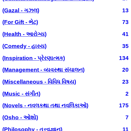
(Gazal - ગઝલ)
13
(For Gift - ભેટ)
73
(Health - આરોગ્ય)
41
(Comedy - હાસ્ય)
35
(Inspiration - પ્રેરણાત્મક)
134
(Management - વ્યવસ્થા સંચાલન)
20
(Miscellaneous - વિવિધ વિષય)
23
(Music - સંગીત)
2
(Novels - નવલકથા તથા નવલિકાઓ)
175
(Osho - ઓશો)
7
(Philosophy - તત્ત્વજ્ઞાન)
11