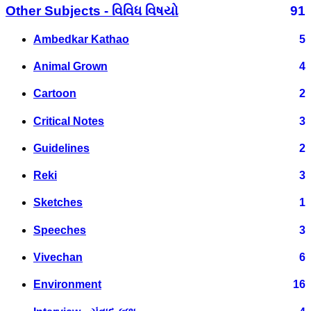
Other Subjects - વિવિધ વિષયો
91
Ambedkar Kathao
5
Animal Grown
4
Cartoon
2
Critical Notes
3
Guidelines
2
Reki
3
Sketches
1
Speeches
3
Vivechan
6
Environment
16