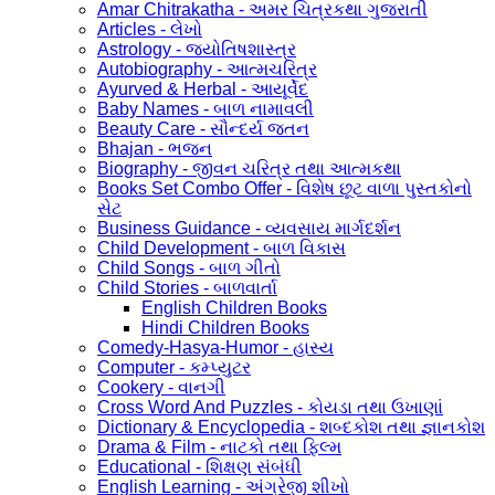
Amar Chitrakatha - અમર ચિત્રકથા ગુજરાતી
Articles - લેખો
Astrology - જ્યોતિષશાસ્ત્ર
Autobiography - આત્મચરિત્ર
Ayurved & Herbal - આયૂર્વેદ
Baby Names - બાળ નામાવલી
Beauty Care - સૌન્દર્ય જતન
Bhajan - ભજન
Biography - જીવન ચરિત્ર તથા આત્મકથા
Books Set Combo Offer - વિશેષ છૂટ વાળા પુસ્તકોનો
સેટ
Business Guidance - વ્યવસાય માર્ગદર્શન
Child Development - બાળ વિકાસ
Child Songs - બાળ ગીતો
Child Stories - બાળવાર્તા
English Children Books
Hindi Children Books
Comedy-Hasya-Humor - હાસ્ય
Computer - કમ્પ્યુટર
Cookery - વાનગી
Cross Word And Puzzles - કોયડા તથા ઉખાણાં
Dictionary & Encyclopedia - શબ્દકોશ તથા જ્ઞાનકોશ
Drama & Film - નાટકો તથા ફિલ્મ
Educational - શિક્ષણ સંબંધી
English Learning - અંગ્રેજી શીખો