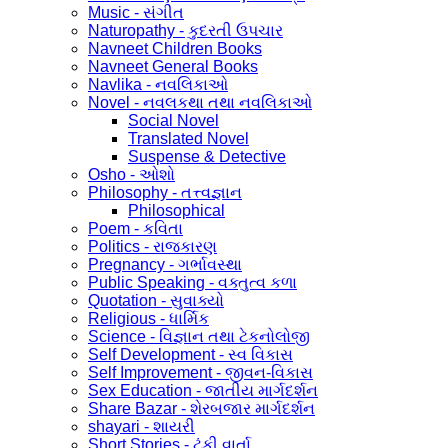
Music - સંગીત
Naturopathy - કુદરતી ઉપચાર
Navneet Children Books
Navneet General Books
Navlika - નવલિકાઓ
Novel - નવલકથા તથા નવલિકાઓ
Social Novel
Translated Novel
Suspense & Detective
Osho - ઓશો
Philosophy - તત્ત્વજ્ઞાન
Philosophical
Poem - કવિતા
Politics - રાજકારણ
Pregnancy - ગર્ભાવસ્થા
Public Speaking - વક્તુત્વ કળા
Quotation - સુવાક્યો
Religious - ધાર્મિક
Science - વિજ્ઞાન તથા ટેકનોલોજી
Self Development - સ્વ વિકાસ
Self Improvement - જીવન-વિકાસ
Sex Education - જાતીય માર્ગદર્શન
Share Bazar - શેરબજાર માર્ગદર્શન
shayari - શાયરી
Short Stories - ટૂંકી વાર્તા