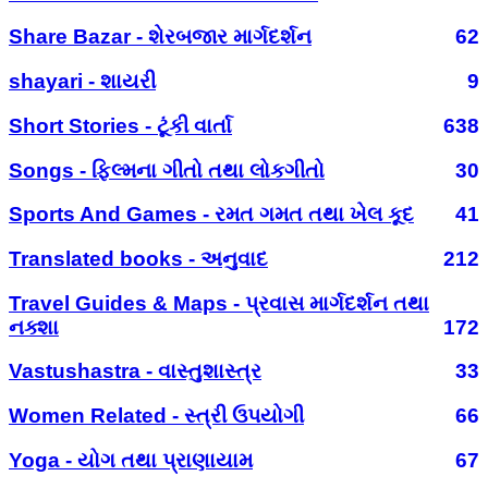
Share Bazar - શેરબજાર માર્ગદર્શન
62
shayari - શાયરી
9
Short Stories - ટૂંકી વાર્તા
638
Songs - ફિલ્મના ગીતો તથા લોકગીતો
30
Sports And Games - રમત ગમત તથા ખેલ કૂદ
41
Translated books - અનુવાદ
212
Travel Guides & Maps - પ્રવાસ માર્ગદર્શન તથા
નક્શા
172
Vastushastra - વાસ્તુશાસ્ત્ર
33
Women Related - સ્ત્રી ઉપયોગી
66
Yoga - યોગ તથા પ્રાણાયામ
67