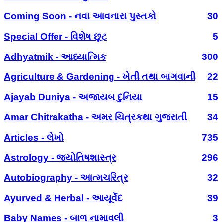
Coming Soon - નવા આવનારા પુસ્તકો
30
Special Offer - વિશેષ છૂટ
5
Adhyatmik - આધ્યાત્મિક
300
Agriculture & Gardening - ખેતી તથા બાગવાની
22
Ajayab Duniya - અજાયબ દુનિયા
15
Amar Chitrakatha - અમર ચિત્રકથા ગુજરાતી
34
Articles - લેખો
735
Astrology - જ્યોતિષશાસ્ત્ર
296
Autobiography - આત્મચરિત્ર
32
Ayurved & Herbal - આયૂર્વેદ
39
Baby Names - બાળ નામાવલી
3