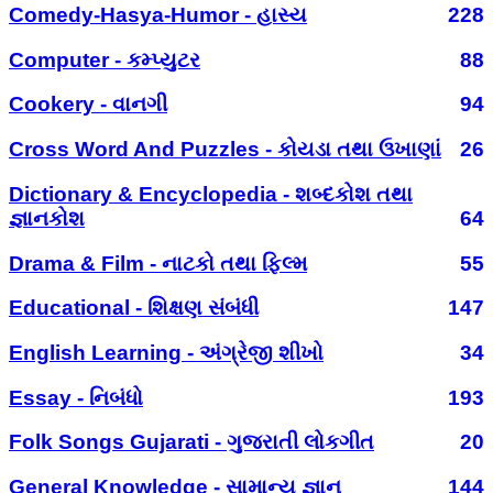
Comedy-Hasya-Humor - હાસ્ય
228
Computer - કમ્પ્યુટર
88
Cookery - વાનગી
94
Cross Word And Puzzles - કોયડા તથા ઉખાણાં
26
Dictionary & Encyclopedia - શબ્દકોશ તથા
જ્ઞાનકોશ
64
Drama & Film - નાટકો તથા ફિલ્મ
55
Educational - શિક્ષણ સંબંધી
147
English Learning - અંગ્રેજી શીખો
34
Essay - નિબંધો
193
Folk Songs Gujarati - ગુજરાતી લોકગીત
20
General Knowledge - સામાન્ય જ્ઞાન
144