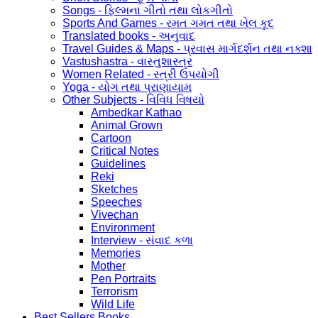
Songs - ફિલ્મના ગીતો તથા લોકગીતો
Sports And Games - રમત ગમત તથા ખેલ કૂદ
Translated books - અનુવાદ
Travel Guides & Maps - પ્રવાસ માર્ગદર્શન તથા નક્શા
Vastushastra - વાસ્તુશાસ્ત્ર
Women Related - સ્ત્રી ઉપયોગી
Yoga - યોગ તથા પ્રાણાયામ
Other Subjects - વિવિધ વિષયો
Ambedkar Kathao
Animal Grown
Cartoon
Critical Notes
Guidelines
Reki
Sketches
Speeches
Vivechan
Environment
Interview - સંવાદ કળા
Memories
Mother
Pen Portraits
Terrorism
Wild Life
Best Sellers Books