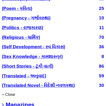
(Poem - કવિતા)
25
(Pregnancy - ગર્ભાવસ્થા)
10
(Politics - રાજકારણ)
11
(Religious - ધાર્મિક)
70
(Self Development - સ્વ વિકાસ)
36
(Sex Knowledge - કામશાસ્ત્ર)
8
(Short Stories - ટૂંકી વાર્તા)
86
(Translated - અનુવાદ)
59
(Translated Novel - વિદેશી નવલકથા)
30
Close
Magazines