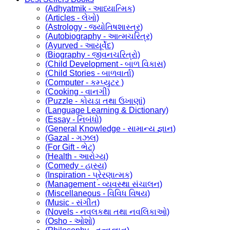
(Adhyatmik - આધ્યાત્મિક)
(Articles - લેખો)
(Astrology - જ્યોતિષશાસ્ત્ર)
(Autobiography - આત્મચરિત્ર)
(Ayurved - આયૂર્વેદ)
(Biography - જીવનચરિત્રો)
(Child Development - બાળ વિકાસ)
(Child Stories - બાળવાર્તા)
(Computer - કમ્પ્યુટર )
(Cooking - વાનગી)
(Puzzle - કોયડા તથા ઉખાણાં)
(Language Learning & Dictionary)
(Essay - નિબંધો)
(General Knowledge - સામાન્ય જ્ઞાન)
(Gazal - ગઝલ)
(For Gift - ભેટ)
(Health - આરોગ્ય)
(Comedy - હાસ્ય)
(Inspiration - પ્રેરણાત્મક)
(Management - વ્યવસ્થા સંચાલન)
(Miscellaneous - વિવિધ વિષય)
(Music - સંગીત)
(Novels - નવલકથા તથા નવલિકાઓ)
(Osho - ઓશો)