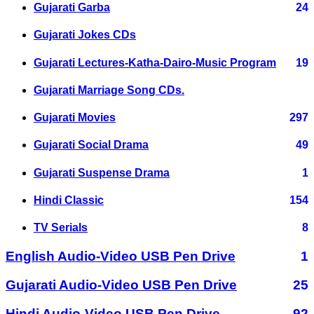
Gujarati Garba
24
Gujarati Jokes CDs
Gujarati Lectures-Katha-Dairo-Music Program
19
Gujarati Marriage Song CDs.
Gujarati Movies
297
Gujarati Social Drama
49
Gujarati Suspense Drama
1
Hindi Classic
154
TV Serials
8
English Audio-Video USB Pen Drive
1
Gujarati Audio-Video USB Pen Drive
25
Hindi Audio-Video USB Pen Drive
92