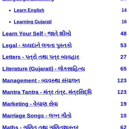
Learn English
14
Learning Gujarati
16
Learn Your Self - જાતે શીખો
48
Legal - કાયદાને લગતા પુસ્તકો
53
Letters - પત્રો તથા પત્ર વ્યવહાર
27
Literature (Gujarati) - લોકસાહિત્ય
65
Management - વ્યવસ્થા સંચાલન
123
Mantra Tantra - મંત્ર તંત્ર, મંત્રસિદ્ધિ
123
Marketing - વેચાણ સેવા
19
Marriage Songs - લગ્ન ગીતો
10
Maths - ગણિત તથા ગણિતશાસ્ત્ર
62