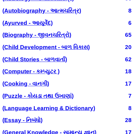
(Autobiography - આત્મચરિત્ર)
8
(Ayurved - આયૂર્વેદ)
6
(Biography - જીવનચરિત્રો)
65
(Child Development - બાળ વિકાસ)
20
(Child Stories - બાળવાર્તા)
62
(Computer - કમ્પ્યુટર )
18
(Cooking - વાનગી)
17
(Puzzle - કોયડા તથા ઉખાણાં)
7
(Language Learning & Dictionary)
8
(Essay - નિબંધો)
28
(General Knowledge - સામાન્ય જ્ઞાન)
17