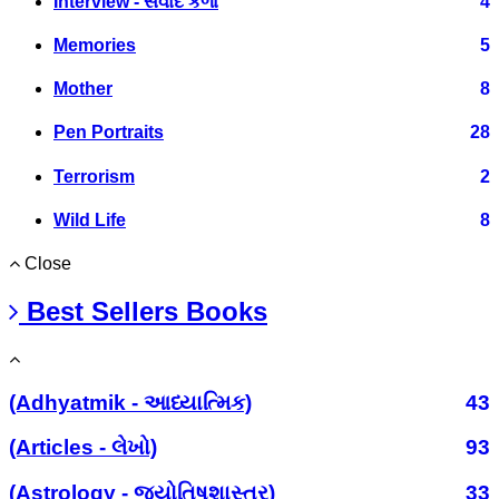
Interview - સંવાદ કળા
4
Memories
5
Mother
8
Pen Portraits
28
Terrorism
2
Wild Life
8
Close
Best Sellers Books
(Adhyatmik - આધ્યાત્મિક)
43
(Articles - લેખો)
93
(Astrology - જ્યોતિષશાસ્ત્ર)
33