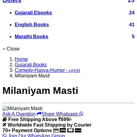
Others
25
Gujarati Ebooks
24
English Books
41
Marathi Books
5
Close
Home
Gujarati Books
Comedy-Hasya-Humor - હાસ્ય
Milaniyam Masti
Milaniyam Masti
Ask A Question
Share Whatsapp
Free Shipping Above
699/-
Worldwide Fast Shipping by Courier
70+ Payment Options
Join Our WhatsApp Group