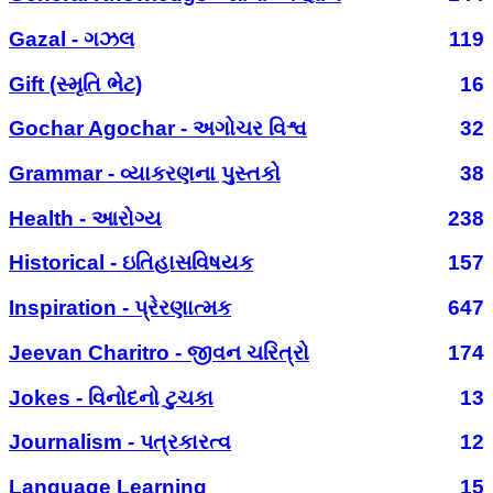
Gazal - ગઝલ
119
Gift (સ્મૃતિ ભેટ)
16
Gochar Agochar - અગોચર વિશ્વ
32
Grammar - વ્યાકરણના પુસ્તકો
38
Health - આરોગ્ય
238
Historical - ઇતિહાસવિષયક
157
Inspiration - પ્રેરણાત્મક
647
Jeevan Charitro - જીવન ચરિત્રો
174
Jokes - વિનોદનો ટુચકા
13
Journalism - પત્રકારત્વ
12
Language Learning
15