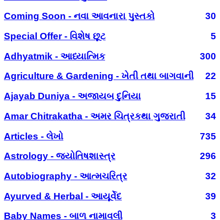
Coming Soon - નવા આવનારા પુસ્તકો
30
Special Offer - વિશેષ છૂટ
5
Adhyatmik - આધ્યાત્મિક
300
Agriculture & Gardening - ખેતી તથા બાગવાની
22
Ajayab Duniya - અજાયબ દુનિયા
15
Amar Chitrakatha - અમર ચિત્રકથા ગુજરાતી
34
Articles - લેખો
735
Astrology - જ્યોતિષશાસ્ત્ર
296
Autobiography - આત્મચરિત્ર
32
Ayurved & Herbal - આયૂર્વેદ
39
Baby Names - બાળ નામાવલી
3