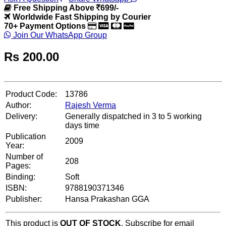
Free Shipping Above
699/-
Worldwide Fast Shipping by Courier
70+ Payment Options
Join Our WhatsApp Group
Rs
200.00
Product Code:
13786
Author:
Rajesh Verma
Delivery:
Generally dispatched in 3 to 5 working
days time
Publication
2009
Year:
Number of
208
Pages:
Binding:
Soft
ISBN:
9788190371346
Publisher:
Hansa Prakashan GGA
This product is
OUT OF STOCK
. Subscribe for email