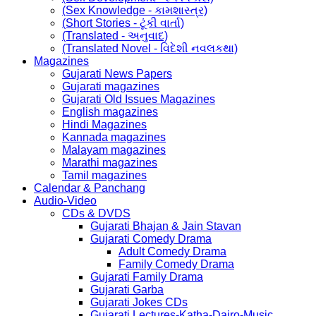
(Sex Knowledge - કામશાસ્ત્ર)
(Short Stories - ટૂંકી વાર્તા)
(Translated - અનુવાદ)
(Translated Novel - વિદેશી નવલકથા)
Magazines
Gujarati News Papers
Gujarati magazines
Gujarati Old Issues Magazines
English magazines
Hindi Magazines
Kannada magazines
Malayam magazines
Marathi magazines
Tamil magazines
Calendar & Panchang
Audio-Video
CDs & DVDS
Gujarati Bhajan & Jain Stavan
Gujarati Comedy Drama
Adult Comedy Drama
Family Comedy Drama
Gujarati Family Drama
Gujarati Garba
Gujarati Jokes CDs
Gujarati Lectures-Katha-Dairo-Music