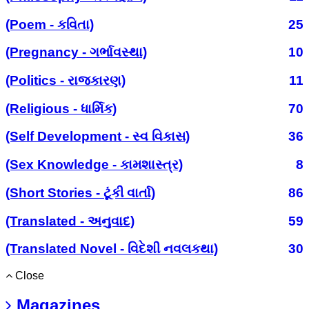
(Poem - કવિતા)
25
(Pregnancy - ગર્ભાવસ્થા)
10
(Politics - રાજકારણ)
11
(Religious - ધાર્મિક)
70
(Self Development - સ્વ વિકાસ)
36
(Sex Knowledge - કામશાસ્ત્ર)
8
(Short Stories - ટૂંકી વાર્તા)
86
(Translated - અનુવાદ)
59
(Translated Novel - વિદેશી નવલકથા)
30
Close
Magazines