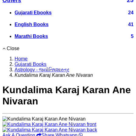
Others
25
Gujarati Ebooks
24
English Books
41
Marathi Books
5
Close
Home
Gujarati Books
Astrology - જ્યોતિષશાસ્ત્ર
Kundalima Karaj Karan Ane Nivaran
Kundalima Karaj Karan Ane
Nivaran
Ask A Question
Share Whatsapp