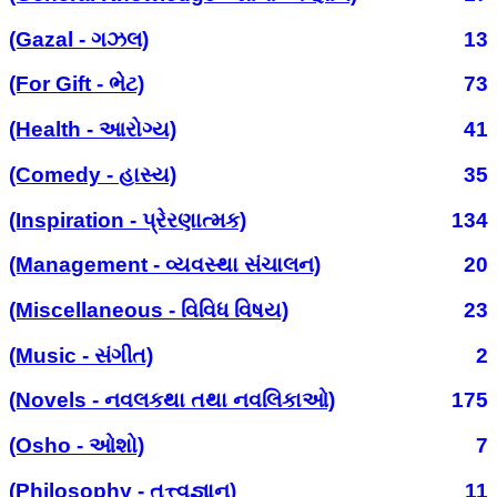
(Gazal - ગઝલ)
13
(For Gift - ભેટ)
73
(Health - આરોગ્ય)
41
(Comedy - હાસ્ય)
35
(Inspiration - પ્રેરણાત્મક)
134
(Management - વ્યવસ્થા સંચાલન)
20
(Miscellaneous - વિવિધ વિષય)
23
(Music - સંગીત)
2
(Novels - નવલકથા તથા નવલિકાઓ)
175
(Osho - ઓશો)
7
(Philosophy - તત્ત્વજ્ઞાન)
11