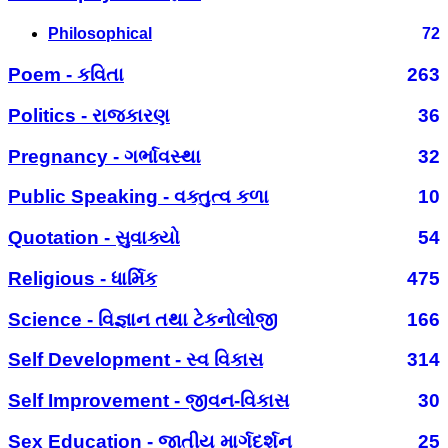
Philosophical
72
Poem - કવિતા
263
Politics - રાજકારણ
36
Pregnancy - ગર્ભાવસ્થા
32
Public Speaking - વક્તુત્વ કળા
10
Quotation - સુવાક્યો
54
Religious - ધાર્મિક
475
Science - વિજ્ઞાન તથા ટેકનોલોજી
166
Self Development - સ્વ વિકાસ
314
Self Improvement - જીવન-વિકાસ
30
Sex Education - જાતીય માર્ગદર્શન
25