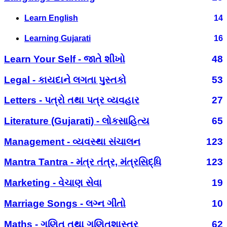
Learn English
14
Learning Gujarati
16
Learn Your Self - જાતે શીખો
48
Legal - કાયદાને લગતા પુસ્તકો
53
Letters - પત્રો તથા પત્ર વ્યવહાર
27
Literature (Gujarati) - લોકસાહિત્ય
65
Management - વ્યવસ્થા સંચાલન
123
Mantra Tantra - મંત્ર તંત્ર, મંત્રસિદ્ધિ
123
Marketing - વેચાણ સેવા
19
Marriage Songs - લગ્ન ગીતો
10
Maths - ગણિત તથા ગણિતશાસ્ત્ર
62