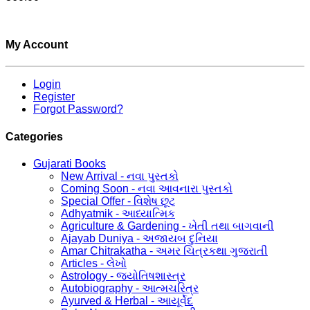
My Account
Login
Register
Forgot Password?
Categories
Gujarati Books
New Arrival - નવા પુસ્તકો
Coming Soon - નવા આવનારા પુસ્તકો
Special Offer - વિશેષ છૂટ
Adhyatmik - આધ્યાત્મિક
Agriculture & Gardening - ખેતી તથા બાગવાની
Ajayab Duniya - અજાયબ દુનિયા
Amar Chitrakatha - અમર ચિત્રકથા ગુજરાતી
Articles - લેખો
Astrology - જ્યોતિષશાસ્ત્ર
Autobiography - આત્મચરિત્ર
Ayurved & Herbal - આયૂર્વેદ