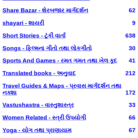
Share Bazar - શેરબજાર માર્ગદર્શન
62
shayari - શાયરી
9
Short Stories - ટૂંકી વાર્તા
638
Songs - ફિલ્મના ગીતો તથા લોકગીતો
30
Sports And Games - રમત ગમત તથા ખેલ કૂદ
41
Translated books - અનુવાદ
212
Travel Guides & Maps - પ્રવાસ માર્ગદર્શન તથા
નક્શા
172
Vastushastra - વાસ્તુશાસ્ત્ર
33
Women Related - સ્ત્રી ઉપયોગી
66
Yoga - યોગ તથા પ્રાણાયામ
67