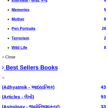
Interview - સંવાદ કળા
4
Memories
5
Mother
8
Pen Portraits
28
Terrorism
2
Wild Life
8
Close
Best Sellers Books
(Adhyatmik - આધ્યાત્મિક)
43
(Articles - લેખો)
93
(Astrology - જ્યોતિષશાસ્ત્ર)
33