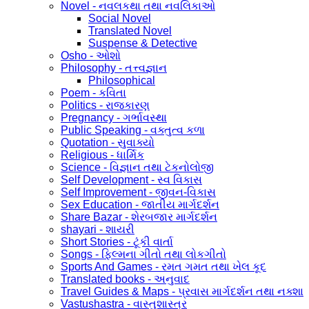
Novel - નવલકથા તથા નવલિકાઓ
Social Novel
Translated Novel
Suspense & Detective
Osho - ઓશો
Philosophy - તત્ત્વજ્ઞાન
Philosophical
Poem - કવિતા
Politics - રાજકારણ
Pregnancy - ગર્ભાવસ્થા
Public Speaking - વક્તુત્વ કળા
Quotation - સુવાક્યો
Religious - ધાર્મિક
Science - વિજ્ઞાન તથા ટેકનોલોજી
Self Development - સ્વ વિકાસ
Self Improvement - જીવન-વિકાસ
Sex Education - જાતીય માર્ગદર્શન
Share Bazar - શેરબજાર માર્ગદર્શન
shayari - શાયરી
Short Stories - ટૂંકી વાર્તા
Songs - ફિલ્મના ગીતો તથા લોકગીતો
Sports And Games - રમત ગમત તથા ખેલ કૂદ
Translated books - અનુવાદ
Travel Guides & Maps - પ્રવાસ માર્ગદર્શન તથા નક્શા
Vastushastra - વાસ્તુશાસ્ત્ર