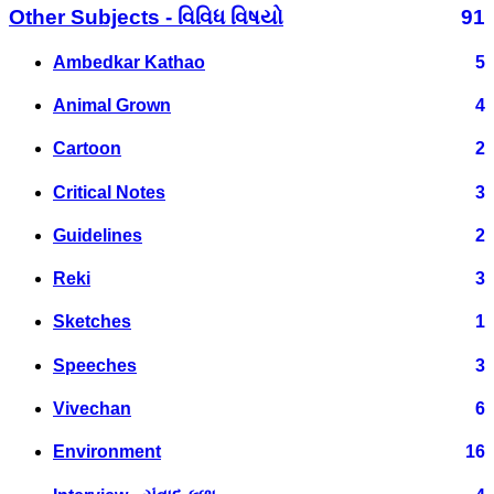
Other Subjects - વિવિધ વિષયો
91
Ambedkar Kathao
5
Animal Grown
4
Cartoon
2
Critical Notes
3
Guidelines
2
Reki
3
Sketches
1
Speeches
3
Vivechan
6
Environment
16