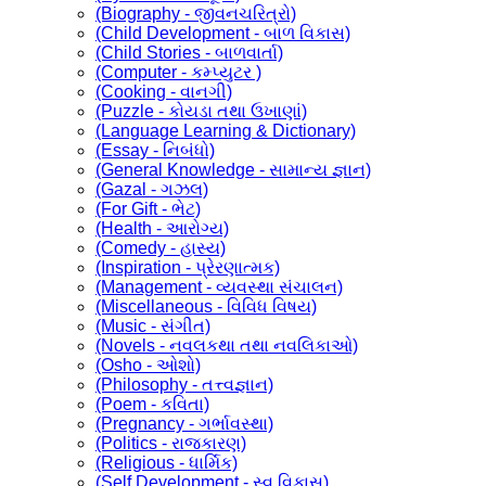
(Biography - જીવનચરિત્રો)
(Child Development - બાળ વિકાસ)
(Child Stories - બાળવાર્તા)
(Computer - કમ્પ્યુટર )
(Cooking - વાનગી)
(Puzzle - કોયડા તથા ઉખાણાં)
(Language Learning & Dictionary)
(Essay - નિબંધો)
(General Knowledge - સામાન્ય જ્ઞાન)
(Gazal - ગઝલ)
(For Gift - ભેટ)
(Health - આરોગ્ય)
(Comedy - હાસ્ય)
(Inspiration - પ્રેરણાત્મક)
(Management - વ્યવસ્થા સંચાલન)
(Miscellaneous - વિવિધ વિષય)
(Music - સંગીત)
(Novels - નવલકથા તથા નવલિકાઓ)
(Osho - ઓશો)
(Philosophy - તત્ત્વજ્ઞાન)
(Poem - કવિતા)
(Pregnancy - ગર્ભાવસ્થા)
(Politics - રાજકારણ)
(Religious - ધાર્મિક)
(Self Development - સ્વ વિકાસ)