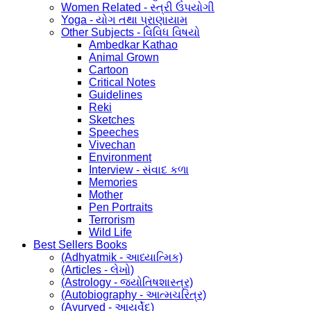
Women Related - સ્ત્રી ઉપયોગી
Yoga - યોગ તથા પ્રાણાયામ
Other Subjects - વિવિધ વિષયો
Ambedkar Kathao
Animal Grown
Cartoon
Critical Notes
Guidelines
Reki
Sketches
Speeches
Vivechan
Environment
Interview - સંવાદ કળા
Memories
Mother
Pen Portraits
Terrorism
Wild Life
Best Sellers Books
(Adhyatmik - આધ્યાત્મિક)
(Articles - લેખો)
(Astrology - જ્યોતિષશાસ્ત્ર)
(Autobiography - આત્મચરિત્ર)
(Ayurved - આયૂર્વેદ)