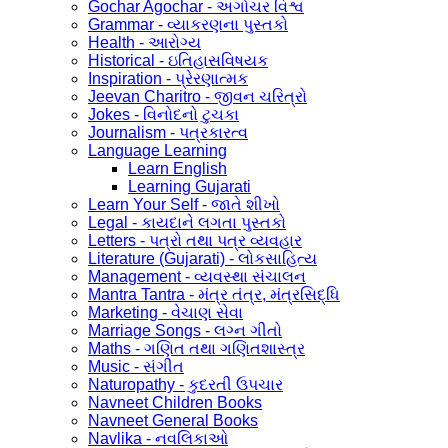
Gochar Agochar - અગોચર વિશ્વ
Grammar - વ્યાકરણના પુસ્તકો
Health - આરોગ્ય
Historical - ઇતિહાસવિષયક
Inspiration - પ્રેરણાત્મક
Jeevan Charitro - જીવન ચરિત્રો
Jokes - વિનોદનો ટુચકા
Journalism - પત્રકારત્વ
Language Learning
Learn English
Learning Gujarati
Learn Your Self - જાતે શીખો
Legal - કાયદાને લગતા પુસ્તકો
Letters - પત્રો તથા પત્ર વ્યવહાર
Literature (Gujarati) - લોકસાહિત્ય
Management - વ્યવસ્થા સંચાલન
Mantra Tantra - મંત્ર તંત્ર, મંત્રસિદ્ધિ
Marketing - વેચાણ સેવા
Marriage Songs - લગ્ન ગીતો
Maths - ગણિત તથા ગણિતશાસ્ત્ર
Music - સંગીત
Naturopathy - કુદરતી ઉપચાર
Navneet Children Books
Navneet General Books
Navlika - નવલિકાઓ