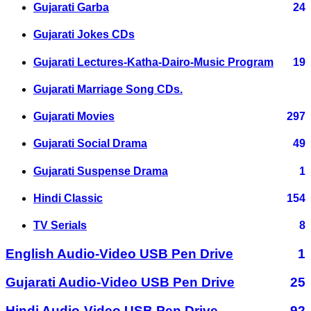
Gujarati Garba
24
Gujarati Jokes CDs
Gujarati Lectures-Katha-Dairo-Music Program
19
Gujarati Marriage Song CDs.
Gujarati Movies
297
Gujarati Social Drama
49
Gujarati Suspense Drama
1
Hindi Classic
154
TV Serials
8
English Audio-Video USB Pen Drive
1
Gujarati Audio-Video USB Pen Drive
25
Hindi Audio-Video USB Pen Drive
92