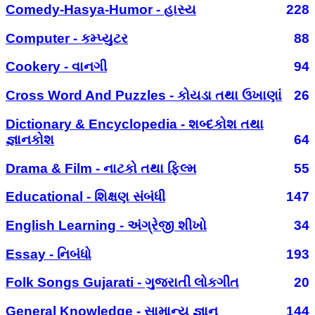
Comedy-Hasya-Humor - હાસ્ય
228
Computer - કમ્પ્યુટર
88
Cookery - વાનગી
94
Cross Word And Puzzles - કોયડા તથા ઉખાણાં
26
Dictionary & Encyclopedia - શબ્દકોશ તથા
જ્ઞાનકોશ
64
Drama & Film - નાટકો તથા ફિલ્મ
55
Educational - શિક્ષણ સંબંધી
147
English Learning - અંગ્રેજી શીખો
34
Essay - નિબંધો
193
Folk Songs Gujarati - ગુજરાતી લોકગીત
20
General Knowledge - સામાન્ય જ્ઞાન
144