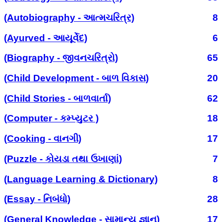
(Autobiography - આત્મચરિત્ર)
8
(Ayurved - આયૂર્વેદ)
6
(Biography - જીવનચરિત્રો)
65
(Child Development - બાળ વિકાસ)
20
(Child Stories - બાળવાર્તા)
62
(Computer - કમ્પ્યુટર )
18
(Cooking - વાનગી)
17
(Puzzle - કોયડા તથા ઉખાણાં)
7
(Language Learning & Dictionary)
8
(Essay - નિબંધો)
28
(General Knowledge - સામાન્ય જ્ઞાન)
17