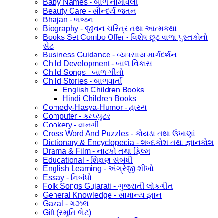
Baby Names - બાળ નામાવલી
Beauty Care - સૌન્દર્ય જતન
Bhajan - ભજન
Biography - જીવન ચરિત્ર તથા આત્મકથા
Books Set Combo Offer - વિશેષ છૂટ વાળા પુસ્તકોનો
સેટ
Business Guidance - વ્યવસાય માર્ગદર્શન
Child Development - બાળ વિકાસ
Child Songs - બાળ ગીતો
Child Stories - બાળવાર્તા
English Children Books
Hindi Children Books
Comedy-Hasya-Humor - હાસ્ય
Computer - કમ્પ્યુટર
Cookery - વાનગી
Cross Word And Puzzles - કોયડા તથા ઉખાણાં
Dictionary & Encyclopedia - શબ્દકોશ તથા જ્ઞાનકોશ
Drama & Film - નાટકો તથા ફિલ્મ
Educational - શિક્ષણ સંબંધી
English Learning - અંગ્રેજી શીખો
Essay - નિબંધો
Folk Songs Gujarati - ગુજરાતી લોકગીત
General Knowledge - સામાન્ય જ્ઞાન
Gazal - ગઝલ
Gift (સ્મૃતિ ભેટ)