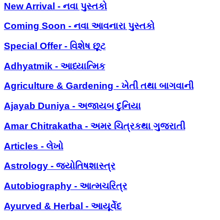
New Arrival - નવા પુસ્તકો
Coming Soon - નવા આવનારા પુસ્તકો
Special Offer - વિશેષ છૂટ
Adhyatmik - આધ્યાત્મિક
Agriculture & Gardening - ખેતી તથા બાગવાની
Ajayab Duniya - અજાયબ દુનિયા
Amar Chitrakatha - અમર ચિત્રકથા ગુજરાતી
Articles - લેખો
Astrology - જ્યોતિષશાસ્ત્ર
Autobiography - આત્મચરિત્ર
Ayurved & Herbal - આયૂર્વેદ