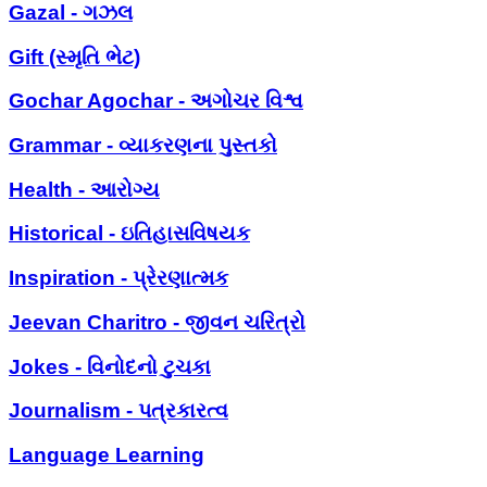
Gazal - ગઝલ
Gift (સ્મૃતિ ભેટ)
Gochar Agochar - અગોચર વિશ્વ
Grammar - વ્યાકરણના પુસ્તકો
Health - આરોગ્ય
Historical - ઇતિહાસવિષયક
Inspiration - પ્રેરણાત્મક
Jeevan Charitro - જીવન ચરિત્રો
Jokes - વિનોદનો ટુચકા
Journalism - પત્રકારત્વ
Language Learning