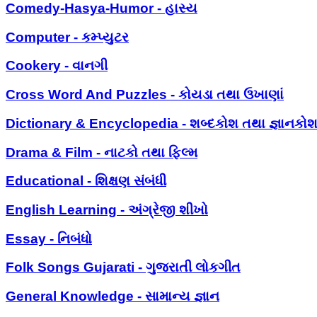
Comedy-Hasya-Humor - હાસ્ય
Computer - કમ્પ્યુટર
Cookery - વાનગી
Cross Word And Puzzles - કોયડા તથા ઉખાણાં
Dictionary & Encyclopedia - શબ્દકોશ તથા જ્ઞાનકો
Drama & Film - નાટકો તથા ફિલ્મ
Educational - શિક્ષણ સંબંધી
English Learning - અંગ્રેજી શીખો
Essay - નિબંધો
Folk Songs Gujarati - ગુજરાતી લોકગીત
General Knowledge - સામાન્ય જ્ઞાન