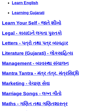
Learn English
Learning Gujarati
Learn Your Self - જાતે શીખો
Legal - કાયદાને લગતા પુસ્તકો
Letters - પત્રો તથા પત્ર વ્યવહાર
Literature (Gujarati) - લોકસાહિત્ય
Management - વ્યવસ્થા સંચાલન
Mantra Tantra - મંત્ર તંત્ર, મંત્રસિદ્ધિ
Marketing - વેચાણ સેવા
Marriage Songs - લગ્ન ગીતો
Maths - ગણિત તથા ગણિતશાસ્ત્ર