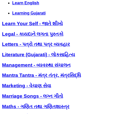
Learn English
Learning Gujarati
Learn Your Self - જાતે શીખો
Legal - કાયદાને લગતા પુસ્તકો
Letters - પત્રો તથા પત્ર વ્યવહાર
Literature (Gujarati) - લોકસાહિત્ય
Management - વ્યવસ્થા સંચાલન
Mantra Tantra - મંત્ર તંત્ર, મંત્રસિદ્ધિ
Marketing - વેચાણ સેવા
Marriage Songs - લગ્ન ગીતો
Maths - ગણિત તથા ગણિતશાસ્ત્ર