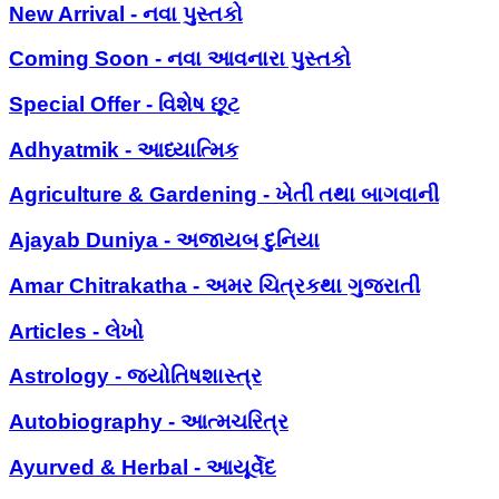
New Arrival - નવા પુસ્તકો
Coming Soon - નવા આવનારા પુસ્તકો
Special Offer - વિશેષ છૂટ
Adhyatmik - આધ્યાત્મિક
Agriculture & Gardening - ખેતી તથા બાગવાની
Ajayab Duniya - અજાયબ દુનિયા
Amar Chitrakatha - અમર ચિત્રકથા ગુજરાતી
Articles - લેખો
Astrology - જ્યોતિષશાસ્ત્ર
Autobiography - આત્મચરિત્ર
Ayurved & Herbal - આયૂર્વેદ