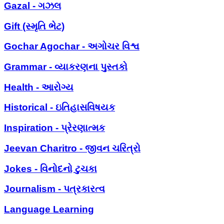
Gazal - ગઝલ
Gift (સ્મૃતિ ભેટ)
Gochar Agochar - અગોચર વિશ્વ
Grammar - વ્યાકરણના પુસ્તકો
Health - આરોગ્ય
Historical - ઇતિહાસવિષયક
Inspiration - પ્રેરણાત્મક
Jeevan Charitro - જીવન ચરિત્રો
Jokes - વિનોદનો ટુચકા
Journalism - પત્રકારત્વ
Language Learning