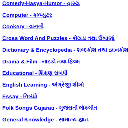
Comedy-Hasya-Humor - હાસ્ય
Computer - કમ્પ્યુટર
Cookery - વાનગી
Cross Word And Puzzles - કોયડા તથા ઉખાણાં
Dictionary & Encyclopedia - શબ્દકોશ તથા જ્ઞાનકો
Drama & Film - નાટકો તથા ફિલ્મ
Educational - શિક્ષણ સંબંધી
English Learning - અંગ્રેજી શીખો
Essay - નિબંધો
Folk Songs Gujarati - ગુજરાતી લોકગીત
General Knowledge - સામાન્ય જ્ઞાન