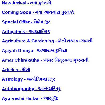
New Arrival - નવા પુસ્તકો
Coming Soon - નવા આવનારા પુસ્તકો
Special Offer - વિશેષ છૂટ
Adhyatmik - આધ્યાત્મિક
Agriculture & Gardening - ખેતી તથા બાગવાની
Ajayab Duniya - અજાયબ દુનિયા
Amar Chitrakatha - અમર ચિત્રકથા ગુજરાતી
Articles - લેખો
Astrology - જ્યોતિષશાસ્ત્ર
Autobiography - આત્મચરિત્ર
Ayurved & Herbal - આયૂર્વેદ