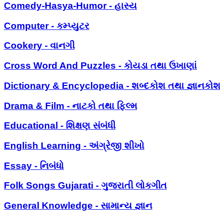
Comedy-Hasya-Humor - હાસ્ય
Computer - કમ્પ્યુટર
Cookery - વાનગી
Cross Word And Puzzles - કોયડા તથા ઉખાણાં
Dictionary & Encyclopedia - શબ્દકોશ તથા જ્ઞાનકો
Drama & Film - નાટકો તથા ફિલ્મ
Educational - શિક્ષણ સંબંધી
English Learning - અંગ્રેજી શીખો
Essay - નિબંધો
Folk Songs Gujarati - ગુજરાતી લોકગીત
General Knowledge - સામાન્ય જ્ઞાન