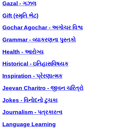
Gazal - ગઝલ
Gift (સ્મૃતિ ભેટ)
Gochar Agochar - અગોચર વિશ્વ
Grammar - વ્યાકરણના પુસ્તકો
Health - આરોગ્ય
Historical - ઇતિહાસવિષયક
Inspiration - પ્રેરણાત્મક
Jeevan Charitro - જીવન ચરિત્રો
Jokes - વિનોદનો ટુચકા
Journalism - પત્રકારત્વ
Language Learning