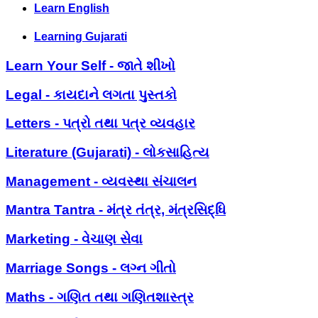
Learn English
Learning Gujarati
Learn Your Self - જાતે શીખો
Legal - કાયદાને લગતા પુસ્તકો
Letters - પત્રો તથા પત્ર વ્યવહાર
Literature (Gujarati) - લોકસાહિત્ય
Management - વ્યવસ્થા સંચાલન
Mantra Tantra - મંત્ર તંત્ર, મંત્રસિદ્ધિ
Marketing - વેચાણ સેવા
Marriage Songs - લગ્ન ગીતો
Maths - ગણિત તથા ગણિતશાસ્ત્ર