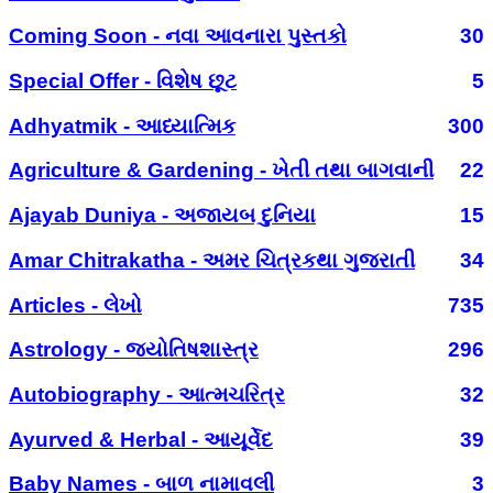
Coming Soon - નવા આવનારા પુસ્તકો
30
Special Offer - વિશેષ છૂટ
5
Adhyatmik - આધ્યાત્મિક
300
Agriculture & Gardening - ખેતી તથા બાગવાની
22
Ajayab Duniya - અજાયબ દુનિયા
15
Amar Chitrakatha - અમર ચિત્રકથા ગુજરાતી
34
Articles - લેખો
735
Astrology - જ્યોતિષશાસ્ત્ર
296
Autobiography - આત્મચરિત્ર
32
Ayurved & Herbal - આયૂર્વેદ
39
Baby Names - બાળ નામાવલી
3