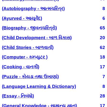
(Autobiography - આત્મચરિત્ર)
8
(Ayurved - આયૂર્વેદ)
6
(Biography - જીવનચરિત્રો)
65
(Child Development - બાળ વિકાસ)
20
(Child Stories - બાળવાર્તા)
62
(Computer - કમ્પ્યુટર )
18
(Cooking - વાનગી)
17
(Puzzle - કોયડા તથા ઉખાણાં)
7
(Language Learning & Dictionary)
8
(Essay - નિબંધો)
28
(General Knowledge - સામાન્ય જ્ઞાન)
17