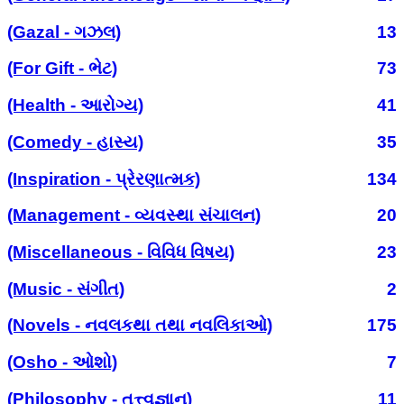
(Gazal - ગઝલ)
13
(For Gift - ભેટ)
73
(Health - આરોગ્ય)
41
(Comedy - હાસ્ય)
35
(Inspiration - પ્રેરણાત્મક)
134
(Management - વ્યવસ્થા સંચાલન)
20
(Miscellaneous - વિવિધ વિષય)
23
(Music - સંગીત)
2
(Novels - નવલકથા તથા નવલિકાઓ)
175
(Osho - ઓશો)
7
(Philosophy - તત્ત્વજ્ઞાન)
11