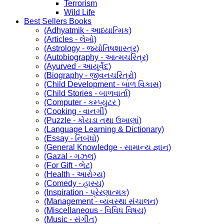
Terrorism
Wild Life
Best Sellers Books
(Adhyatmik - આધ્યાત્મિક)
(Articles - લેખો)
(Astrology - જ્યોતિષશાસ્ત્ર)
(Autobiography - આત્મચરિત્ર)
(Ayurved - આયૂર્વેદ)
(Biography - જીવનચરિત્રો)
(Child Development - બાળ વિકાસ)
(Child Stories - બાળવાર્તા)
(Computer - કમ્પ્યુટર )
(Cooking - વાનગી)
(Puzzle - કોયડા તથા ઉખાણાં)
(Language Learning & Dictionary)
(Essay - નિબંધો)
(General Knowledge - સામાન્ય જ્ઞાન)
(Gazal - ગઝલ)
(For Gift - ભેટ)
(Health - આરોગ્ય)
(Comedy - હાસ્ય)
(Inspiration - પ્રેરણાત્મક)
(Management - વ્યવસ્થા સંચાલન)
(Miscellaneous - વિવિધ વિષય)
(Music - સંગીત)