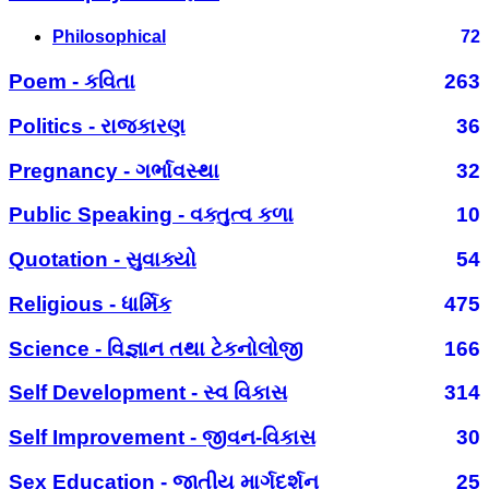
Philosophical
72
Poem - કવિતા
263
Politics - રાજકારણ
36
Pregnancy - ગર્ભાવસ્થા
32
Public Speaking - વક્તુત્વ કળા
10
Quotation - સુવાક્યો
54
Religious - ધાર્મિક
475
Science - વિજ્ઞાન તથા ટેકનોલોજી
166
Self Development - સ્વ વિકાસ
314
Self Improvement - જીવન-વિકાસ
30
Sex Education - જાતીય માર્ગદર્શન
25