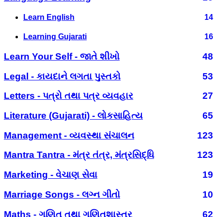
Learn English
14
Learning Gujarati
16
Learn Your Self - જાતે શીખો
48
Legal - કાયદાને લગતા પુસ્તકો
53
Letters - પત્રો તથા પત્ર વ્યવહાર
27
Literature (Gujarati) - લોકસાહિત્ય
65
Management - વ્યવસ્થા સંચાલન
123
Mantra Tantra - મંત્ર તંત્ર, મંત્રસિદ્ધિ
123
Marketing - વેચાણ સેવા
19
Marriage Songs - લગ્ન ગીતો
10
Maths - ગણિત તથા ગણિતશાસ્ત્ર
62