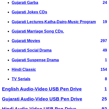
Gujarati Garba
24
Gujarati Jokes CDs
Gujarati Lectures-Katha-Dairo-Music Program
19
Gujarati Marriage Song CDs.
Gujarati Movies
297
Gujarati Social Drama
49
Gujarati Suspense Drama
1
Hindi Classic
154
TV Serials
8
English Audio-Video USB Pen Drive
1
Gujarati Audio-Video USB Pen Drive
25
Hindi Audio-Video USB Pen Drive
92