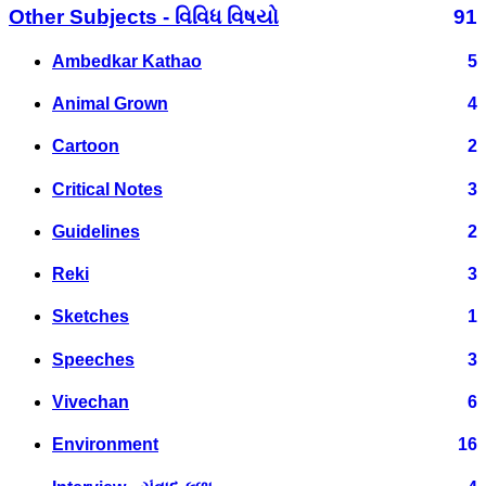
Other Subjects - વિવિધ વિષયો
91
Ambedkar Kathao
5
Animal Grown
4
Cartoon
2
Critical Notes
3
Guidelines
2
Reki
3
Sketches
1
Speeches
3
Vivechan
6
Environment
16