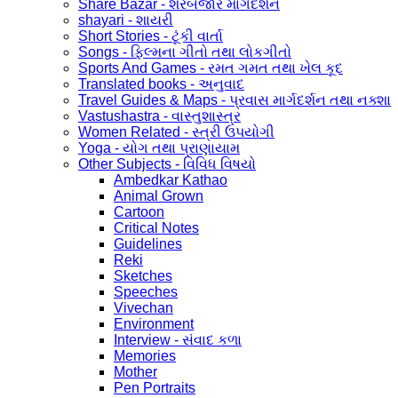
Share Bazar - શેરબજાર માર્ગદર્શન
shayari - શાયરી
Short Stories - ટૂંકી વાર્તા
Songs - ફિલ્મના ગીતો તથા લોકગીતો
Sports And Games - રમત ગમત તથા ખેલ કૂદ
Translated books - અનુવાદ
Travel Guides & Maps - પ્રવાસ માર્ગદર્શન તથા નક્શા
Vastushastra - વાસ્તુશાસ્ત્ર
Women Related - સ્ત્રી ઉપયોગી
Yoga - યોગ તથા પ્રાણાયામ
Other Subjects - વિવિધ વિષયો
Ambedkar Kathao
Animal Grown
Cartoon
Critical Notes
Guidelines
Reki
Sketches
Speeches
Vivechan
Environment
Interview - સંવાદ કળા
Memories
Mother
Pen Portraits