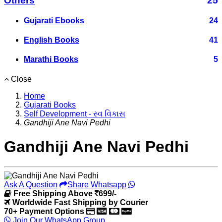
Others
25
Gujarati Ebooks
24
English Books
41
Marathi Books
5
Close
Home
Gujarati Books
Self Development - સ્વ વિકાસ
Gandhiji Ane Navi Pedhi
Gandhiji Ane Navi Pedhi
Ask A Question
Share Whatsapp
Free Shipping Above
699/-
Worldwide Fast Shipping by Courier
70+ Payment Options
Join Our WhatsApp Group