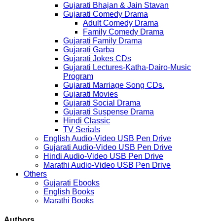
Gujarati Bhajan & Jain Stavan
Gujarati Comedy Drama
Adult Comedy Drama
Family Comedy Drama
Gujarati Family Drama
Gujarati Garba
Gujarati Jokes CDs
Gujarati Lectures-Katha-Dairo-Music
Program
Gujarati Marriage Song CDs.
Gujarati Movies
Gujarati Social Drama
Gujarati Suspense Drama
Hindi Classic
TV Serials
English Audio-Video USB Pen Drive
Gujarati Audio-Video USB Pen Drive
Hindi Audio-Video USB Pen Drive
Marathi Audio-Video USB Pen Drive
Others
Gujarati Ebooks
English Books
Marathi Books
Authors