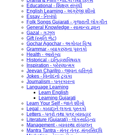
Drama & Film - નાટકો તથા ફિલ્મ
Educational - શિક્ષણ સંબંધી
English Learning - અંગ્રેજી શીખો
Essay - નિબંધો
Folk Songs Gujarati - ગુજરાતી લોકગીત
General Knowledge - સામાન્ય જ્ઞાન
Gazal - ગઝલ
Gift (સ્મૃતિ ભેટ)
Gochar Agochar - અગોચર વિશ્વ
Grammar - વ્યાકરણના પુસ્તકો
Health - આરોગ્ય
Historical - ઇતિહાસવિષયક
Inspiration - પ્રેરણાત્મક
Jeevan Charitro - જીવન ચરિત્રો
Jokes - વિનોદનો ટુચકા
Journalism - પત્રકારત્વ
Language Learning
Learn English
Learning Gujarati
Learn Your Self - જાતે શીખો
Legal - કાયદાને લગતા પુસ્તકો
Letters - પત્રો તથા પત્ર વ્યવહાર
Literature (Gujarati) - લોકસાહિત્ય
Management - વ્યવસ્થા સંચાલન
Mantra Tantra - મંત્ર તંત્ર, મંત્રસિદ્ધિ