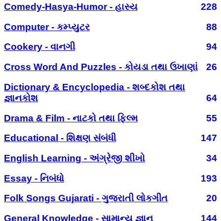
Comedy-Hasya-Humor - હાસ્ય
228
Computer - કમ્પ્યુટર
88
Cookery - વાનગી
94
Cross Word And Puzzles - કોયડા તથા ઉખાણાં
26
Dictionary & Encyclopedia - શબ્દકોશ તથા
જ્ઞાનકોશ
64
Drama & Film - નાટકો તથા ફિલ્મ
55
Educational - શિક્ષણ સંબંધી
147
English Learning - અંગ્રેજી શીખો
34
Essay - નિબંધો
193
Folk Songs Gujarati - ગુજરાતી લોકગીત
20
General Knowledge - સામાન્ય જ્ઞાન
144