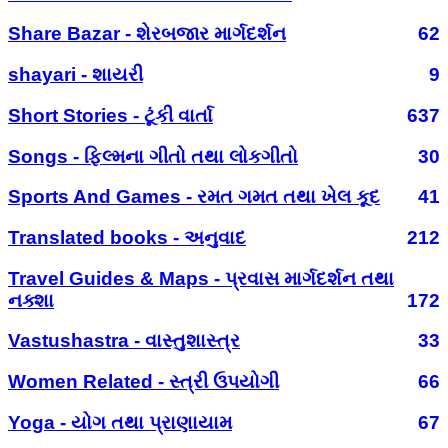
Share Bazar - શેરબજાર માર્ગદર્શન
62
shayari - શાયરી
9
Short Stories - ટૂંકી વાર્તા
637
Songs - ફિલ્મના ગીતો તથા લોકગીતો
30
Sports And Games - રમત ગમત તથા ખેલ કૂદ
41
Translated books - અનુવાદ
212
Travel Guides & Maps - પ્રવાસ માર્ગદર્શન તથા
નક્શા
172
Vastushastra - વાસ્તુશાસ્ત્ર
33
Women Related - સ્ત્રી ઉપયોગી
66
Yoga - યોગ તથા પ્રાણાયામ
67