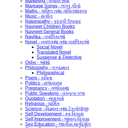
Marketing - વેચાણ સેવા
Marriage Songs - લગ્ન ગીતો
Maths - ગણિત તથા ગણિતશાસ્ત્ર
Music - સંગીત
Naturopathy - કુદરતી ઉપચાર
Navneet Children Books
Navneet General Books
Navlika - નવલિકાઓ
Novel - નવલકથા તથા નવલિકાઓ
Social Novel
Translated Novel
Suspense & Detective
Osho - ઓશો
Philosophy - તત્ત્વજ્ઞાન
Philosophical
Poem - કવિતા
Politics - રાજકારણ
Pregnancy - ગર્ભાવસ્થા
Public Speaking - વક્તુત્વ કળા
Quotation - સુવાક્યો
Religious - ધાર્મિક
Science - વિજ્ઞાન તથા ટેકનોલોજી
Self Development - સ્વ વિકાસ
Self Improvement - જીવન-વિકાસ
Sex Education - જાતીય માર્ગદર્શન