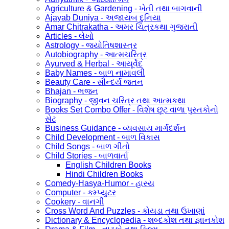
Agriculture & Gardening - ખેતી તથા બાગવાની
Ajayab Duniya - અજાયબ દુનિયા
Amar Chitrakatha - અમર ચિત્રકથા ગુજરાતી
Articles - લેખો
Astrology - જ્યોતિષશાસ્ત્ર
Autobiography - આત્મચરિત્ર
Ayurved & Herbal - આયૂર્વેદ
Baby Names - બાળ નામાવલી
Beauty Care - સૌન્દર્ય જતન
Bhajan - ભજન
Biography - જીવન ચરિત્ર તથા આત્મકથા
Books Set Combo Offer - વિશેષ છૂટ વાળા પુસ્તકોનો
સેટ
Business Guidance - વ્યવસાય માર્ગદર્શન
Child Development - બાળ વિકાસ
Child Songs - બાળ ગીતો
Child Stories - બાળવાર્તા
English Children Books
Hindi Children Books
Comedy-Hasya-Humor - હાસ્ય
Computer - કમ્પ્યુટર
Cookery - વાનગી
Cross Word And Puzzles - કોયડા તથા ઉખાણાં
Dictionary & Encyclopedia - શબ્દકોશ તથા જ્ઞાનકોશ