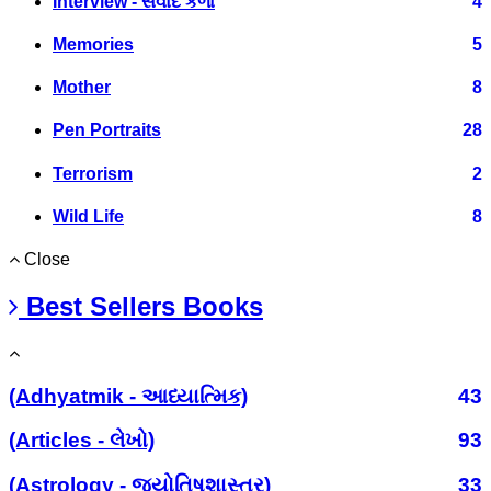
Interview - સંવાદ કળા
4
Memories
5
Mother
8
Pen Portraits
28
Terrorism
2
Wild Life
8
Close
Best Sellers Books
(Adhyatmik - આધ્યાત્મિક)
43
(Articles - લેખો)
93
(Astrology - જ્યોતિષશાસ્ત્ર)
33