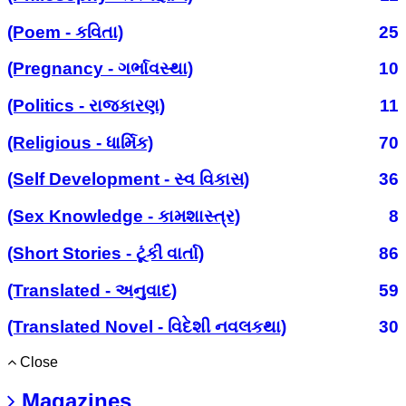
(Poem - કવિતા)
25
(Pregnancy - ગર્ભાવસ્થા)
10
(Politics - રાજકારણ)
11
(Religious - ધાર્મિક)
70
(Self Development - સ્વ વિકાસ)
36
(Sex Knowledge - કામશાસ્ત્ર)
8
(Short Stories - ટૂંકી વાર્તા)
86
(Translated - અનુવાદ)
59
(Translated Novel - વિદેશી નવલકથા)
30
Close
Magazines