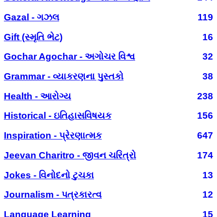
Gazal - ગઝલ
119
Gift (સ્મૃતિ ભેટ)
16
Gochar Agochar - અગોચર વિશ્વ
32
Grammar - વ્યાકરણના પુસ્તકો
38
Health - આરોગ્ય
238
Historical - ઇતિહાસવિષયક
156
Inspiration - પ્રેરણાત્મક
647
Jeevan Charitro - જીવન ચરિત્રો
174
Jokes - વિનોદનો ટુચકા
13
Journalism - પત્રકારત્વ
12
Language Learning
15