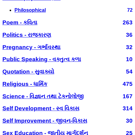
Philosophical
72
Poem - કવિતા
263
Politics - રાજકારણ
36
Pregnancy - ગર્ભાવસ્થા
32
Public Speaking - વક્તુત્વ કળા
10
Quotation - સુવાક્યો
54
Religious - ધાર્મિક
475
Science - વિજ્ઞાન તથા ટેકનોલોજી
167
Self Development - સ્વ વિકાસ
314
Self Improvement - જીવન-વિકાસ
30
Sex Education - જાતીય માર્ગદર્શન
25