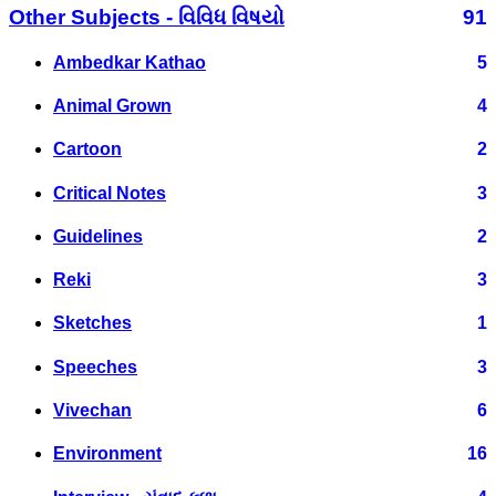
Other Subjects - વિવિધ વિષયો
91
Ambedkar Kathao
5
Animal Grown
4
Cartoon
2
Critical Notes
3
Guidelines
2
Reki
3
Sketches
1
Speeches
3
Vivechan
6
Environment
16