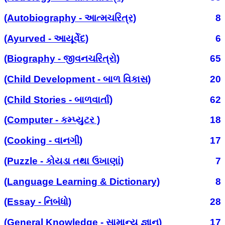
(Autobiography - આત્મચરિત્ર)
8
(Ayurved - આયૂર્વેદ)
6
(Biography - જીવનચરિત્રો)
65
(Child Development - બાળ વિકાસ)
20
(Child Stories - બાળવાર્તા)
62
(Computer - કમ્પ્યુટર )
18
(Cooking - વાનગી)
17
(Puzzle - કોયડા તથા ઉખાણાં)
7
(Language Learning & Dictionary)
8
(Essay - નિબંધો)
28
(General Knowledge - સામાન્ય જ્ઞાન)
17