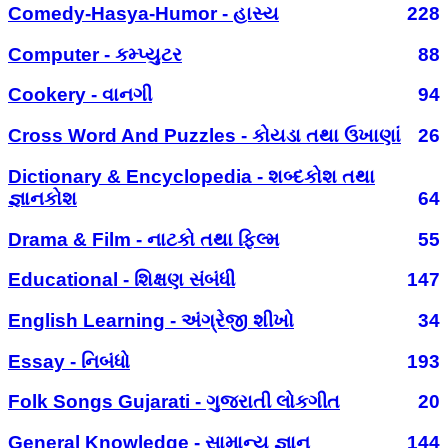
Comedy-Hasya-Humor - હાસ્ય
228
Computer - કમ્પ્યુટર
88
Cookery - વાનગી
94
Cross Word And Puzzles - કોયડા તથા ઉખાણાં
26
Dictionary & Encyclopedia - શબ્દકોશ તથા
જ્ઞાનકોશ
64
Drama & Film - નાટકો તથા ફિલ્મ
55
Educational - શિક્ષણ સંબંધી
147
English Learning - અંગ્રેજી શીખો
34
Essay - નિબંધો
193
Folk Songs Gujarati - ગુજરાતી લોકગીત
20
General Knowledge - સામાન્ય જ્ઞાન
144