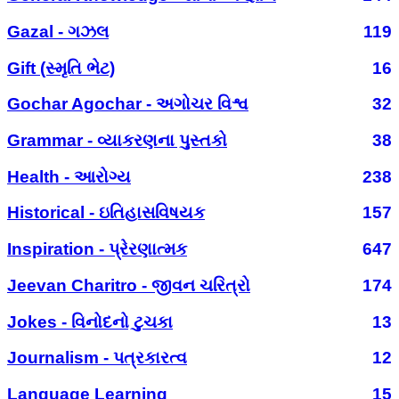
Gazal - ગઝલ
119
Gift (સ્મૃતિ ભેટ)
16
Gochar Agochar - અગોચર વિશ્વ
32
Grammar - વ્યાકરણના પુસ્તકો
38
Health - આરોગ્ય
238
Historical - ઇતિહાસવિષયક
157
Inspiration - પ્રેરણાત્મક
647
Jeevan Charitro - જીવન ચરિત્રો
174
Jokes - વિનોદનો ટુચકા
13
Journalism - પત્રકારત્વ
12
Language Learning
15