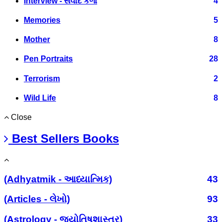
Interview - સંવાદ કળા
4
Memories
5
Mother
8
Pen Portraits
28
Terrorism
2
Wild Life
8
Close
Best Sellers Books
(Adhyatmik - આધ્યાત્મિક)
43
(Articles - લેખો)
93
(Astrology - જ્યોતિષશાસ્ત્ર)
33