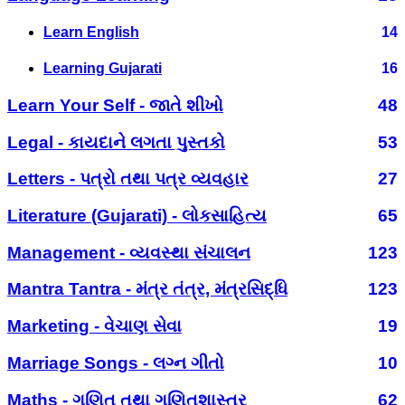
Learn English
14
Learning Gujarati
16
Learn Your Self - જાતે શીખો
48
Legal - કાયદાને લગતા પુસ્તકો
53
Letters - પત્રો તથા પત્ર વ્યવહાર
27
Literature (Gujarati) - લોકસાહિત્ય
65
Management - વ્યવસ્થા સંચાલન
123
Mantra Tantra - મંત્ર તંત્ર, મંત્રસિદ્ધિ
123
Marketing - વેચાણ સેવા
19
Marriage Songs - લગ્ન ગીતો
10
Maths - ગણિત તથા ગણિતશાસ્ત્ર
62