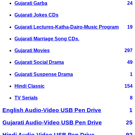
Gujarati Garba
24
Gujarati Jokes CDs
Gujarati Lectures-Katha-Dairo-Music Program
19
Gujarati Marriage Song CDs.
Gujarati Movies
297
Gujarati Social Drama
49
Gujarati Suspense Drama
1
Hindi Classic
154
TV Serials
8
English Audio-Video USB Pen Drive
1
Gujarati Audio-Video USB Pen Drive
25
Hindi Audio-Video USB Pen Drive
92