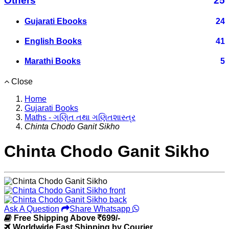
Others
25
Gujarati Ebooks
24
English Books
41
Marathi Books
5
Close
Home
Gujarati Books
Maths - ગણિત તથા ગણિતશાસ્ત્ર
Chinta Chodo Ganit Sikho
Chinta Chodo Ganit Sikho
Ask A Question
Share Whatsapp
Free Shipping Above
699/-
Worldwide Fast Shipping by Courier