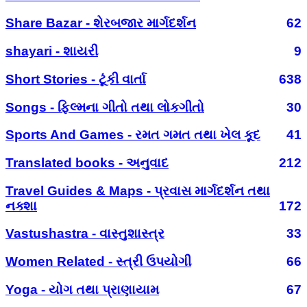
Share Bazar - શેરબજાર માર્ગદર્શન
62
shayari - શાયરી
9
Short Stories - ટૂંકી વાર્તા
638
Songs - ફિલ્મના ગીતો તથા લોકગીતો
30
Sports And Games - રમત ગમત તથા ખેલ કૂદ
41
Translated books - અનુવાદ
212
Travel Guides & Maps - પ્રવાસ માર્ગદર્શન તથા
નક્શા
172
Vastushastra - વાસ્તુશાસ્ત્ર
33
Women Related - સ્ત્રી ઉપયોગી
66
Yoga - યોગ તથા પ્રાણાયામ
67