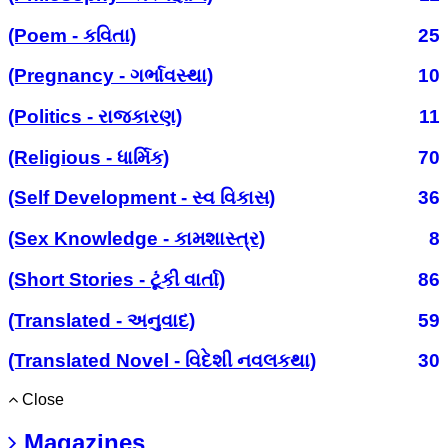
(Poem - કવિતા)
25
(Pregnancy - ગર્ભાવસ્થા)
10
(Politics - રાજકારણ)
11
(Religious - ધાર્મિક)
70
(Self Development - સ્વ વિકાસ)
36
(Sex Knowledge - કામશાસ્ત્ર)
8
(Short Stories - ટૂંકી વાર્તા)
86
(Translated - અનુવાદ)
59
(Translated Novel - વિદેશી નવલકથા)
30
Close
Magazines