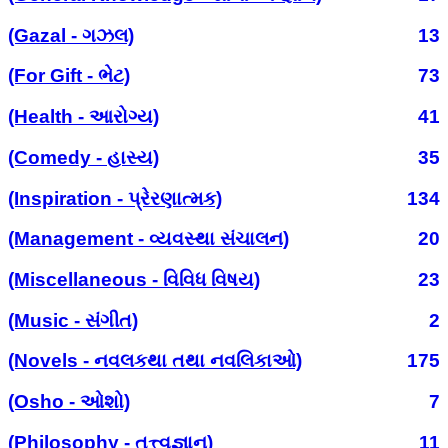
(Gazal - ગઝલ)
13
(For Gift - ભેટ)
73
(Health - આરોગ્ય)
41
(Comedy - હાસ્ય)
35
(Inspiration - પ્રેરણાત્મક)
134
(Management - વ્યવસ્થા સંચાલન)
20
(Miscellaneous - વિવિધ વિષય)
23
(Music - સંગીત)
2
(Novels - નવલકથા તથા નવલિકાઓ)
175
(Osho - ઓશો)
7
(Philosophy - તત્ત્વજ્ઞાન)
11