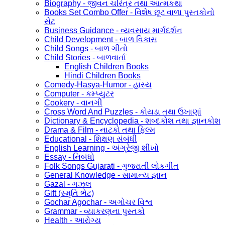
Biography - જીવન ચરિત્ર તથા આત્મકથા
Books Set Combo Offer - વિશેષ છૂટ વાળા પુસ્તકોનો
સેટ
Business Guidance - વ્યવસાય માર્ગદર્શન
Child Development - બાળ વિકાસ
Child Songs - બાળ ગીતો
Child Stories - બાળવાર્તા
English Children Books
Hindi Children Books
Comedy-Hasya-Humor - હાસ્ય
Computer - કમ્પ્યુટર
Cookery - વાનગી
Cross Word And Puzzles - કોયડા તથા ઉખાણાં
Dictionary & Encyclopedia - શબ્દકોશ તથા જ્ઞાનકોશ
Drama & Film - નાટકો તથા ફિલ્મ
Educational - શિક્ષણ સંબંધી
English Learning - અંગ્રેજી શીખો
Essay - નિબંધો
Folk Songs Gujarati - ગુજરાતી લોકગીત
General Knowledge - સામાન્ય જ્ઞાન
Gazal - ગઝલ
Gift (સ્મૃતિ ભેટ)
Gochar Agochar - અગોચર વિશ્વ
Grammar - વ્યાકરણના પુસ્તકો
Health - આરોગ્ય