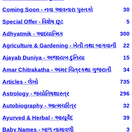
Coming Soon - નવા આવનારા પુસ્તકો
30
Special Offer - વિશેષ છૂટ
5
Adhyatmik - આધ્યાત્મિક
300
Agriculture & Gardening - ખેતી તથા બાગવાની
22
Ajayab Duniya - અજાયબ દુનિયા
15
Amar Chitrakatha - અમર ચિત્રકથા ગુજરાતી
34
Articles - લેખો
735
Astrology - જ્યોતિષશાસ્ત્ર
296
Autobiography - આત્મચરિત્ર
32
Ayurved & Herbal - આયૂર્વેદ
39
Baby Names - બાળ નામાવલી
3