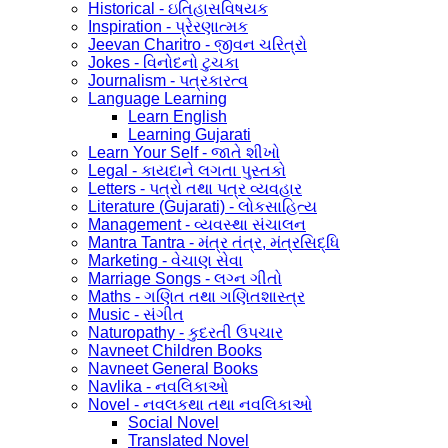
Historical - ઇતિહાસવિષયક
Inspiration - પ્રેરણાત્મક
Jeevan Charitro - જીવન ચરિત્રો
Jokes - વિનોદનો ટુચકા
Journalism - પત્રકારત્વ
Language Learning
Learn English
Learning Gujarati
Learn Your Self - જાતે શીખો
Legal - કાયદાને લગતા પુસ્તકો
Letters - પત્રો તથા પત્ર વ્યવહાર
Literature (Gujarati) - લોકસાહિત્ય
Management - વ્યવસ્થા સંચાલન
Mantra Tantra - મંત્ર તંત્ર, મંત્રસિદ્ધિ
Marketing - વેચાણ સેવા
Marriage Songs - લગ્ન ગીતો
Maths - ગણિત તથા ગણિતશાસ્ત્ર
Music - સંગીત
Naturopathy - કુદરતી ઉપચાર
Navneet Children Books
Navneet General Books
Navlika - નવલિકાઓ
Novel - નવલકથા તથા નવલિકાઓ
Social Novel
Translated Novel