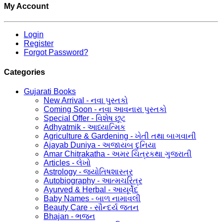
My Account
Login
Register
Forgot Password?
Categories
Gujarati Books
New Arrival - નવા પુસ્તકો
Coming Soon - નવા આવનારા પુસ્તકો
Special Offer - વિશેષ છૂટ
Adhyatmik - આધ્યાત્મિક
Agriculture & Gardening - ખેતી તથા બાગવાની
Ajayab Duniya - અજાયબ દુનિયા
Amar Chitrakatha - અમર ચિત્રકથા ગુજરાતી
Articles - લેખો
Astrology - જ્યોતિષશાસ્ત્ર
Autobiography - આત્મચરિત્ર
Ayurved & Herbal - આયૂર્વેદ
Baby Names - બાળ નામાવલી
Beauty Care - સૌન્દર્ય જતન
Bhajan - ભજન