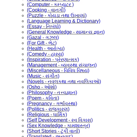
(Computer - કમ્પ્યુટર )
(Cooking - વાનગી)
(Puzzle - કોયડા તથા ઉખાણાં)
(Language Learning & Dictionary)
(Essay - નિબંધો)
(General Knowledge - સામાન્ય જ્ઞાન)
(Gazal - ગઝલ)
(For Gift - ભેટ)
(Health - આરોગ્ય)
(Comedy - હાસ્ય)
(Inspiration - પ્રેરણાત્મક)
(Management - વ્યવસ્થા સંચાલન)
(Miscellaneous - વિવિધ વિષય)
(Music - સંગીત)
(Novels - નવલકથા તથા નવલિકાઓ)
(Osho - ઓશો)
(Philosophy - તત્ત્વજ્ઞાન)
(Poem - કવિતા)
(Pregnancy - ગર્ભાવસ્થા)
(Politics - રાજકારણ)
(Religious - ધાર્મિક)
(Self Development - સ્વ વિકાસ)
(Sex Knowledge - કામશાસ્ત્ર)
(Short Stories - ટૂંકી વાર્તા)
(Translated - અનુવાદ)