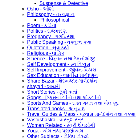
Suspense & Detective
Osho - ઓશો
Philosophy - તત્ત્વજ્ઞાન
Philosophical
Poem - કવિતા
Politics - રાજકારણ
Pregnancy - ગર્ભાવસ્થા
Public Speaking - વક્તુત્વ કળા
Quotation - સુવાક્યો
Religious - ધાર્મિક
Science - વિજ્ઞાન તથા ટેકનોલોજી
Self Development - સ્વ વિકાસ
Self Improvement - જીવન-વિકાસ
Sex Education - જાતીય માર્ગદર્શન
Share Bazar - શેરબજાર માર્ગદર્શન
shayari - શાયરી
Short Stories - ટૂંકી વાર્તા
Songs - ફિલ્મના ગીતો તથા લોકગીતો
Sports And Games - રમત ગમત તથા ખેલ કૂદ
Translated books - અનુવાદ
Travel Guides & Maps - પ્રવાસ માર્ગદર્શન તથા નક્શા
Vastushastra - વાસ્તુશાસ્ત્ર
Women Related - સ્ત્રી ઉપયોગી
Yoga - યોગ તથા પ્રાણાયામ
Other Subjects - વિવિધ વિષયો