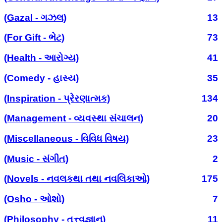
(Gazal - ગઝલ)
13
(For Gift - ભેટ)
73
(Health - આરોગ્ય)
41
(Comedy - હાસ્ય)
35
(Inspiration - પ્રેરણાત્મક)
134
(Management - વ્યવસ્થા સંચાલન)
20
(Miscellaneous - વિવિધ વિષય)
23
(Music - સંગીત)
2
(Novels - નવલકથા તથા નવલિકાઓ)
175
(Osho - ઓશો)
7
(Philosophy - તત્ત્વજ્ઞાન)
11