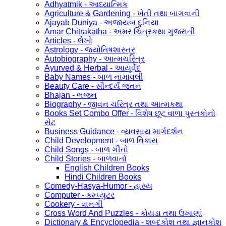
Adhyatmik - આધ્યાત્મિક
Agriculture & Gardening - ખેતી તથા બાગવાની
Ajayab Duniya - અજાયબ દુનિયા
Amar Chitrakatha - અમર ચિત્રકથા ગુજરાતી
Articles - લેખો
Astrology - જ્યોતિષશાસ્ત્ર
Autobiography - આત્મચરિત્ર
Ayurved & Herbal - આયૂર્વેદ
Baby Names - બાળ નામાવલી
Beauty Care - સૌન્દર્ય જતન
Bhajan - ભજન
Biography - જીવન ચરિત્ર તથા આત્મકથા
Books Set Combo Offer - વિશેષ છૂટ વાળા પુસ્તકોનો
સેટ
Business Guidance - વ્યવસાય માર્ગદર્શન
Child Development - બાળ વિકાસ
Child Songs - બાળ ગીતો
Child Stories - બાળવાર્તા
English Children Books
Hindi Children Books
Comedy-Hasya-Humor - હાસ્ય
Computer - કમ્પ્યુટર
Cookery - વાનગી
Cross Word And Puzzles - કોયડા તથા ઉખાણાં
Dictionary & Encyclopedia - શબ્દકોશ તથા જ્ઞાનકોશ