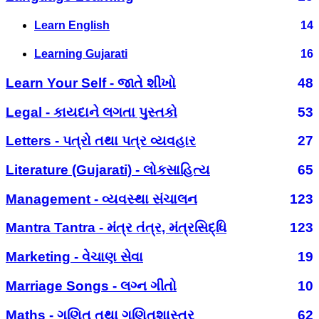
Learn English
14
Learning Gujarati
16
Learn Your Self - જાતે શીખો
48
Legal - કાયદાને લગતા પુસ્તકો
53
Letters - પત્રો તથા પત્ર વ્યવહાર
27
Literature (Gujarati) - લોકસાહિત્ય
65
Management - વ્યવસ્થા સંચાલન
123
Mantra Tantra - મંત્ર તંત્ર, મંત્રસિદ્ધિ
123
Marketing - વેચાણ સેવા
19
Marriage Songs - લગ્ન ગીતો
10
Maths - ગણિત તથા ગણિતશાસ્ત્ર
62