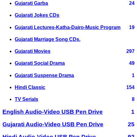
Gujarati Garba
24
Gujarati Jokes CDs
Gujarati Lectures-Katha-Dairo-Music Program
19
Gujarati Marriage Song CDs.
Gujarati Movies
297
Gujarati Social Drama
49
Gujarati Suspense Drama
1
Hindi Classic
154
TV Serials
8
English Audio-Video USB Pen Drive
1
Gujarati Audio-Video USB Pen Drive
25
Hindi Audio-Video USB Pen Drive
92