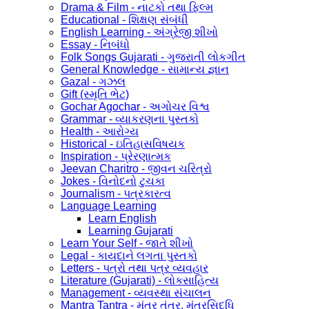
Drama & Film - નાટકો તથા ફિલ્મ
Educational - શિક્ષણ સંબંધી
English Learning - અંગ્રેજી શીખો
Essay - નિબંધો
Folk Songs Gujarati - ગુજરાતી લોકગીત
General Knowledge - સામાન્ય જ્ઞાન
Gazal - ગઝલ
Gift (સ્મૃતિ ભેટ)
Gochar Agochar - અગોચર વિશ્વ
Grammar - વ્યાકરણના પુસ્તકો
Health - આરોગ્ય
Historical - ઇતિહાસવિષયક
Inspiration - પ્રેરણાત્મક
Jeevan Charitro - જીવન ચરિત્રો
Jokes - વિનોદનો ટુચકા
Journalism - પત્રકારત્વ
Language Learning
Learn English
Learning Gujarati
Learn Your Self - જાતે શીખો
Legal - કાયદાને લગતા પુસ્તકો
Letters - પત્રો તથા પત્ર વ્યવહાર
Literature (Gujarati) - લોકસાહિત્ય
Management - વ્યવસ્થા સંચાલન
Mantra Tantra - મંત્ર તંત્ર, મંત્રસિદ્ધિ