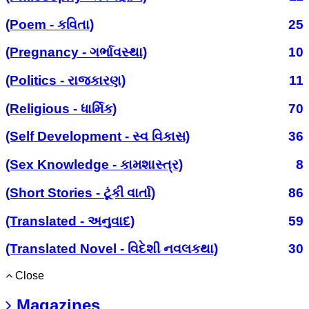
(Poem - કવિતા)
25
(Pregnancy - ગર્ભાવસ્થા)
10
(Politics - રાજકારણ)
11
(Religious - ધાર્મિક)
70
(Self Development - સ્વ વિકાસ)
36
(Sex Knowledge - કામશાસ્ત્ર)
8
(Short Stories - ટૂંકી વાર્તા)
86
(Translated - અનુવાદ)
59
(Translated Novel - વિદેશી નવલકથા)
30
Close
Magazines