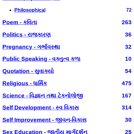
Philosophical
72
Poem - કવિતા
263
Politics - રાજકારણ
36
Pregnancy - ગર્ભાવસ્થા
32
Public Speaking - વક્તુત્વ કળા
10
Quotation - સુવાક્યો
54
Religious - ધાર્મિક
475
Science - વિજ્ઞાન તથા ટેકનોલોજી
167
Self Development - સ્વ વિકાસ
314
Self Improvement - જીવન-વિકાસ
30
Sex Education - જાતીય માર્ગદર્શન
25