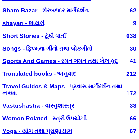
Share Bazar - શેરબજાર માર્ગદર્શન
62
shayari - શાયરી
9
Short Stories - ટૂંકી વાર્તા
638
Songs - ફિલ્મના ગીતો તથા લોકગીતો
30
Sports And Games - રમત ગમત તથા ખેલ કૂદ
41
Translated books - અનુવાદ
212
Travel Guides & Maps - પ્રવાસ માર્ગદર્શન તથા
નક્શા
172
Vastushastra - વાસ્તુશાસ્ત્ર
33
Women Related - સ્ત્રી ઉપયોગી
66
Yoga - યોગ તથા પ્રાણાયામ
67