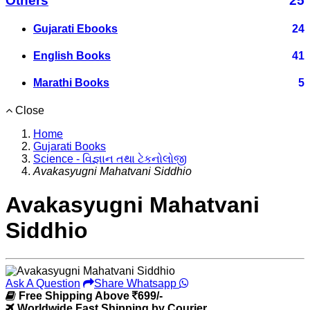
Others
25
Gujarati Ebooks
24
English Books
41
Marathi Books
5
Close
Home
Gujarati Books
Science - વિજ્ઞાન તથા ટેકનોલોજી
Avakasyugni Mahatvani Siddhio
Avakasyugni Mahatvani
Siddhio
Ask A Question
Share Whatsapp
Free Shipping Above
699/-
Worldwide Fast Shipping by Courier