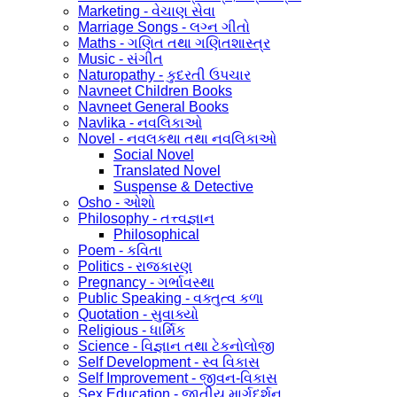
Marketing - વેચાણ સેવા
Marriage Songs - લગ્ન ગીતો
Maths - ગણિત તથા ગણિતશાસ્ત્ર
Music - સંગીત
Naturopathy - કુદરતી ઉપચાર
Navneet Children Books
Navneet General Books
Navlika - નવલિકાઓ
Novel - નવલકથા તથા નવલિકાઓ
Social Novel
Translated Novel
Suspense & Detective
Osho - ઓશો
Philosophy - તત્ત્વજ્ઞાન
Philosophical
Poem - કવિતા
Politics - રાજકારણ
Pregnancy - ગર્ભાવસ્થા
Public Speaking - વક્તુત્વ કળા
Quotation - સુવાક્યો
Religious - ધાર્મિક
Science - વિજ્ઞાન તથા ટેકનોલોજી
Self Development - સ્વ વિકાસ
Self Improvement - જીવન-વિકાસ
Sex Education - જાતીય માર્ગદર્શન