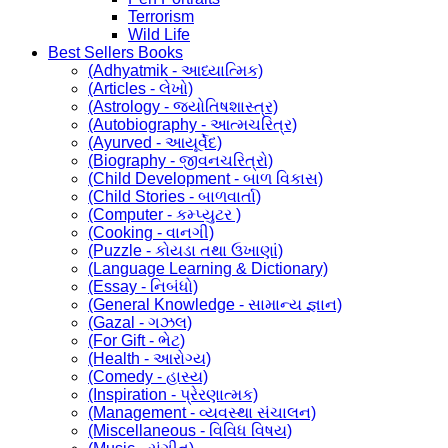
Terrorism
Wild Life
Best Sellers Books
(Adhyatmik - આધ્યાત્મિક)
(Articles - લેખો)
(Astrology - જ્યોતિષશાસ્ત્ર)
(Autobiography - આત્મચરિત્ર)
(Ayurved - આયૂર્વેદ)
(Biography - જીવનચરિત્રો)
(Child Development - બાળ વિકાસ)
(Child Stories - બાળવાર્તા)
(Computer - કમ્પ્યુટર )
(Cooking - વાનગી)
(Puzzle - કોયડા તથા ઉખાણાં)
(Language Learning & Dictionary)
(Essay - નિબંધો)
(General Knowledge - સામાન્ય જ્ઞાન)
(Gazal - ગઝલ)
(For Gift - ભેટ)
(Health - આરોગ્ય)
(Comedy - હાસ્ય)
(Inspiration - પ્રેરણાત્મક)
(Management - વ્યવસ્થા સંચાલન)
(Miscellaneous - વિવિધ વિષય)