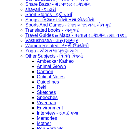
Share Bazar - શેરબજાર માર્ગદર્શન
shayari - શાયરી
Short Stories - ટૂંકી વાર્તા
Songs - ફિલ્મના ગીતો તથા લોકગીતો
Sports And Games - રમત ગમત તથા ખેલ કૂદ
Translated books - અનુવાદ
Travel Guides & Maps - પ્રવાસ માર્ગદર્શન તથા નક્શા
Vastushastra - વાસ્તુશાસ્ત્ર
Women Related - સ્ત્રી ઉપયોગી
Yoga - યોગ તથા પ્રાણાયામ
Other Subjects - વિવિધ વિષયો
Ambedkar Kathao
Animal Grown
Cartoon
Critical Notes
Guidelines
Reki
Sketches
Speeches
Vivechan
Environment
Interview - સંવાદ કળા
Memories
Mother
Pen Portraits