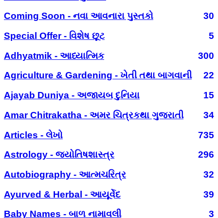
Coming Soon - નવા આવનારા પુસ્તકો
30
Special Offer - વિશેષ છૂટ
5
Adhyatmik - આધ્યાત્મિક
300
Agriculture & Gardening - ખેતી તથા બાગવાની
22
Ajayab Duniya - અજાયબ દુનિયા
15
Amar Chitrakatha - અમર ચિત્રકથા ગુજરાતી
34
Articles - લેખો
735
Astrology - જ્યોતિષશાસ્ત્ર
296
Autobiography - આત્મચરિત્ર
32
Ayurved & Herbal - આયૂર્વેદ
39
Baby Names - બાળ નામાવલી
3