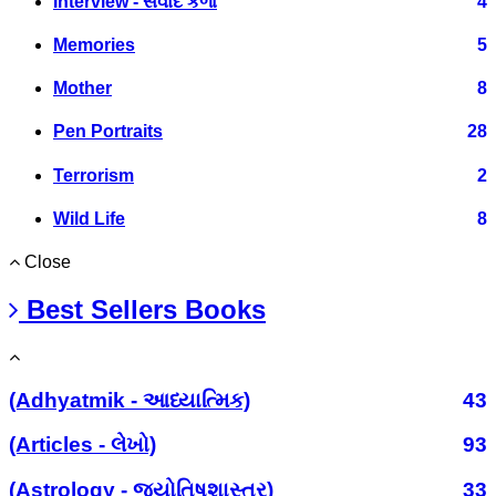
Interview - સંવાદ કળા
4
Memories
5
Mother
8
Pen Portraits
28
Terrorism
2
Wild Life
8
Close
Best Sellers Books
(Adhyatmik - આધ્યાત્મિક)
43
(Articles - લેખો)
93
(Astrology - જ્યોતિષશાસ્ત્ર)
33