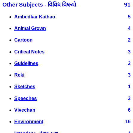
Other Subjects - વિવિધ વિષયો
91
Ambedkar Kathao
5
Animal Grown
4
Cartoon
2
Critical Notes
3
Guidelines
2
Reki
3
Sketches
1
Speeches
3
Vivechan
6
Environment
16