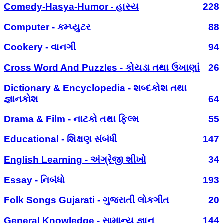
Comedy-Hasya-Humor - હાસ્ય
228
Computer - કમ્પ્યુટર
88
Cookery - વાનગી
94
Cross Word And Puzzles - કોયડા તથા ઉખાણાં
26
Dictionary & Encyclopedia - શબ્દકોશ તથા
જ્ઞાનકોશ
64
Drama & Film - નાટકો તથા ફિલ્મ
55
Educational - શિક્ષણ સંબંધી
147
English Learning - અંગ્રેજી શીખો
34
Essay - નિબંધો
193
Folk Songs Gujarati - ગુજરાતી લોકગીત
20
General Knowledge - સામાન્ય જ્ઞાન
144