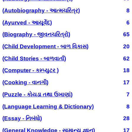
(Autobiography - આત્મચરિત્ર)
8
(Ayurved - આયૂર્વેદ)
6
(Biography - જીવનચરિત્રો)
65
(Child Development - બાળ વિકાસ)
20
(Child Stories - બાળવાર્તા)
62
(Computer - કમ્પ્યુટર )
18
(Cooking - વાનગી)
17
(Puzzle - કોયડા તથા ઉખાણાં)
7
(Language Learning & Dictionary)
8
(Essay - નિબંધો)
28
(General Knowledge - સામાન્ય જ્ઞાન)
17