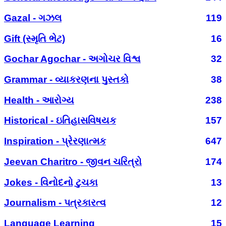
Gazal - ગઝલ
119
Gift (સ્મૃતિ ભેટ)
16
Gochar Agochar - અગોચર વિશ્વ
32
Grammar - વ્યાકરણના પુસ્તકો
38
Health - આરોગ્ય
238
Historical - ઇતિહાસવિષયક
157
Inspiration - પ્રેરણાત્મક
647
Jeevan Charitro - જીવન ચરિત્રો
174
Jokes - વિનોદનો ટુચકા
13
Journalism - પત્રકારત્વ
12
Language Learning
15