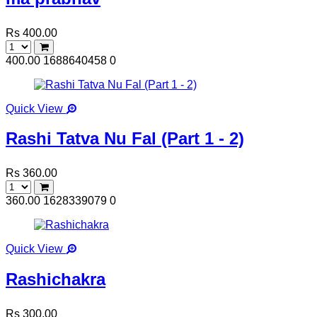
Rs 400.00
400.00
1688640458
0
Quick View
Rashi Tatva Nu Fal (Part 1 - 2)
Rs 360.00
360.00
1628339079
0
Quick View
Rashichakra
Rs 300.00