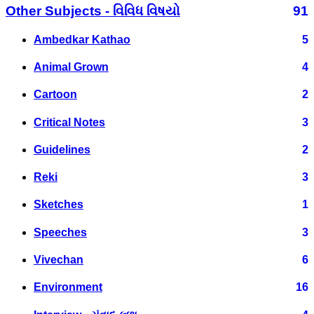
Other Subjects - વિવિધ વિષયો
91
Ambedkar Kathao
5
Animal Grown
4
Cartoon
2
Critical Notes
3
Guidelines
2
Reki
3
Sketches
1
Speeches
3
Vivechan
6
Environment
16