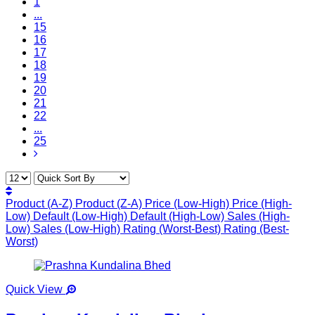
1
...
15
16
17
18
19
20
21
22
...
25
Product (A-Z)
Product (Z-A)
Price (Low-High)
Price (High-
Low)
Default (Low-High)
Default (High-Low)
Sales (High-
Low)
Sales (Low-High)
Rating (Worst-Best)
Rating (Best-
Worst)
Quick View