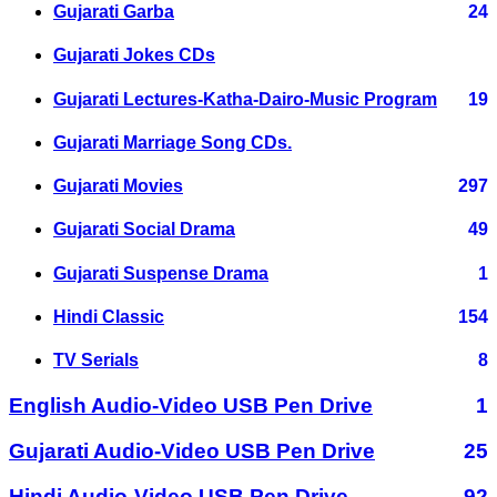
Gujarati Garba
24
Gujarati Jokes CDs
Gujarati Lectures-Katha-Dairo-Music Program
19
Gujarati Marriage Song CDs.
Gujarati Movies
297
Gujarati Social Drama
49
Gujarati Suspense Drama
1
Hindi Classic
154
TV Serials
8
English Audio-Video USB Pen Drive
1
Gujarati Audio-Video USB Pen Drive
25
Hindi Audio-Video USB Pen Drive
92