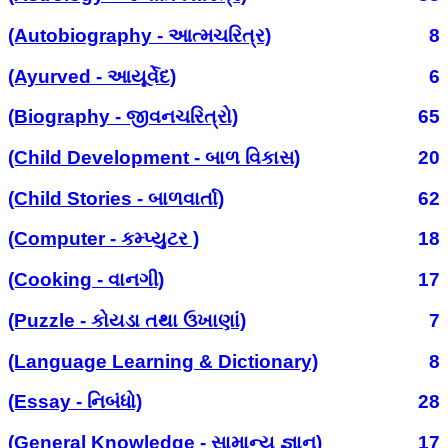
(Autobiography - આત્મચરિત્ર)
8
(Ayurved - આયૂર્વેદ)
6
(Biography - જીવનચરિત્રો)
65
(Child Development - બાળ વિકાસ)
20
(Child Stories - બાળવાર્તા)
62
(Computer - કમ્પ્યુટર )
18
(Cooking - વાનગી)
17
(Puzzle - કોયડા તથા ઉખાણાં)
7
(Language Learning & Dictionary)
8
(Essay - નિબંધો)
28
(General Knowledge - સામાન્ય જ્ઞાન)
17