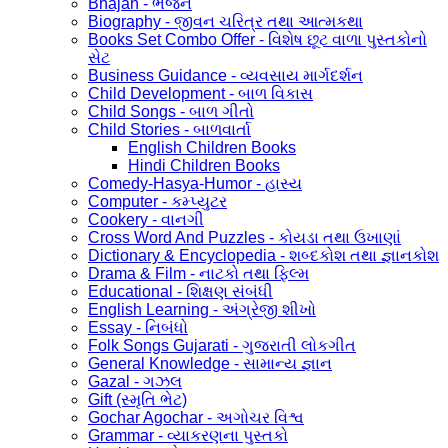
Bhajan - ભજન
Biography - જીવન ચરિત્ર તથા આત્મકથા
Books Set Combo Offer - વિશેષ છૂટ વાળા પુસ્તકોનો
સેટ
Business Guidance - વ્યવસાય માર્ગદર્શન
Child Development - બાળ વિકાસ
Child Songs - બાળ ગીતો
Child Stories - બાળવાર્તા
English Children Books
Hindi Children Books
Comedy-Hasya-Humor - હાસ્ય
Computer - કમ્પ્યુટર
Cookery - વાનગી
Cross Word And Puzzles - કોયડા તથા ઉખાણાં
Dictionary & Encyclopedia - શબ્દકોશ તથા જ્ઞાનકોશ
Drama & Film - નાટકો તથા ફિલ્મ
Educational - શિક્ષણ સંબંધી
English Learning - અંગ્રેજી શીખો
Essay - નિબંધો
Folk Songs Gujarati - ગુજરાતી લોકગીત
General Knowledge - સામાન્ય જ્ઞાન
Gazal - ગઝલ
Gift (સ્મૃતિ ભેટ)
Gochar Agochar - અગોચર વિશ્વ
Grammar - વ્યાકરણના પુસ્તકો