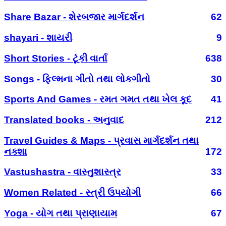
Share Bazar - શેરબજાર માર્ગદર્શન
62
shayari - શાયરી
9
Short Stories - ટૂંકી વાર્તા
638
Songs - ફિલ્મના ગીતો તથા લોકગીતો
30
Sports And Games - રમત ગમત તથા ખેલ કૂદ
41
Translated books - અનુવાદ
212
Travel Guides & Maps - પ્રવાસ માર્ગદર્શન તથા
નક્શા
172
Vastushastra - વાસ્તુશાસ્ત્ર
33
Women Related - સ્ત્રી ઉપયોગી
66
Yoga - યોગ તથા પ્રાણાયામ
67