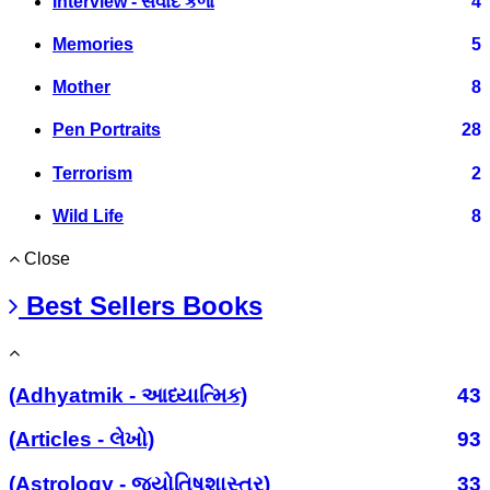
Interview - સંવાદ કળા
4
Memories
5
Mother
8
Pen Portraits
28
Terrorism
2
Wild Life
8
Close
Best Sellers Books
(Adhyatmik - આધ્યાત્મિક)
43
(Articles - લેખો)
93
(Astrology - જ્યોતિષશાસ્ત્ર)
33