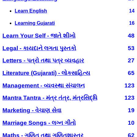
Learn English
14
Learning Gujarati
16
Learn Your Self - જાતે શીખો
48
Legal - કાયદાને લગતા પુસ્તકો
53
Letters - પત્રો તથા પત્ર વ્યવહાર
27
Literature (Gujarati) - લોકસાહિત્ય
65
Management - વ્યવસ્થા સંચાલન
123
Mantra Tantra - મંત્ર તંત્ર, મંત્રસિદ્ધિ
123
Marketing - વેચાણ સેવા
19
Marriage Songs - લગ્ન ગીતો
10
Maths - ગણિત તથા ગણિતશાસ્ત્ર
62