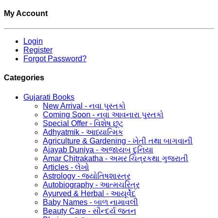
My Account
Login
Register
Forgot Password?
Categories
Gujarati Books
New Arrival - નવા પુસ્તકો
Coming Soon - નવા આવનારા પુસ્તકો
Special Offer - વિશેષ છૂટ
Adhyatmik - આધ્યાત્મિક
Agriculture & Gardening - ખેતી તથા બાગવાની
Ajayab Duniya - અજાયબ દુનિયા
Amar Chitrakatha - અમર ચિત્રકથા ગુજરાતી
Articles - લેખો
Astrology - જ્યોતિષશાસ્ત્ર
Autobiography - આત્મચરિત્ર
Ayurved & Herbal - આયૂર્વેદ
Baby Names - બાળ નામાવલી
Beauty Care - સૌન્દર્ય જતન