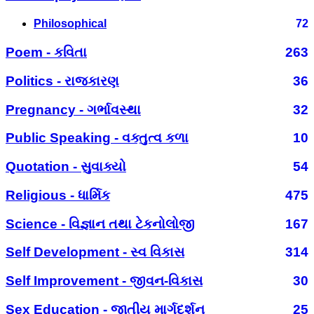
Philosophical
72
Poem - કવિતા
263
Politics - રાજકારણ
36
Pregnancy - ગર્ભાવસ્થા
32
Public Speaking - વક્તુત્વ કળા
10
Quotation - સુવાક્યો
54
Religious - ધાર્મિક
475
Science - વિજ્ઞાન તથા ટેકનોલોજી
167
Self Development - સ્વ વિકાસ
314
Self Improvement - જીવન-વિકાસ
30
Sex Education - જાતીય માર્ગદર્શન
25