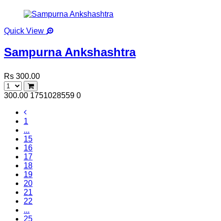
Quick View
Sampurna Ankshashtra
Rs 300.00
300.00
1751028559
0
1
...
15
16
17
18
19
20
21
22
...
25