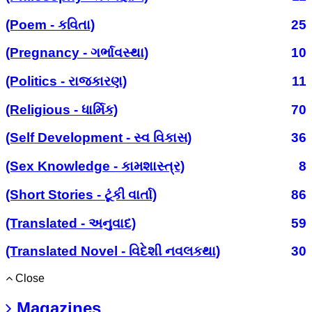
(Poem - કવિતા)
25
(Pregnancy - ગર્ભાવસ્થા)
10
(Politics - રાજકારણ)
11
(Religious - ધાર્મિક)
70
(Self Development - સ્વ વિકાસ)
36
(Sex Knowledge - કામશાસ્ત્ર)
8
(Short Stories - ટૂંકી વાર્તા)
86
(Translated - અનુવાદ)
59
(Translated Novel - વિદેશી નવલકથા)
30
Close
Magazines