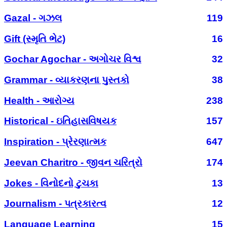
Gazal - ગઝલ
119
Gift (સ્મૃતિ ભેટ)
16
Gochar Agochar - અગોચર વિશ્વ
32
Grammar - વ્યાકરણના પુસ્તકો
38
Health - આરોગ્ય
238
Historical - ઇતિહાસવિષયક
157
Inspiration - પ્રેરણાત્મક
647
Jeevan Charitro - જીવન ચરિત્રો
174
Jokes - વિનોદનો ટુચકા
13
Journalism - પત્રકારત્વ
12
Language Learning
15