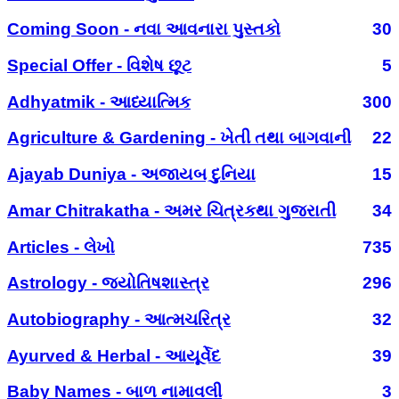
Coming Soon - નવા આવનારા પુસ્તકો
30
Special Offer - વિશેષ છૂટ
5
Adhyatmik - આધ્યાત્મિક
300
Agriculture & Gardening - ખેતી તથા બાગવાની
22
Ajayab Duniya - અજાયબ દુનિયા
15
Amar Chitrakatha - અમર ચિત્રકથા ગુજરાતી
34
Articles - લેખો
735
Astrology - જ્યોતિષશાસ્ત્ર
296
Autobiography - આત્મચરિત્ર
32
Ayurved & Herbal - આયૂર્વેદ
39
Baby Names - બાળ નામાવલી
3