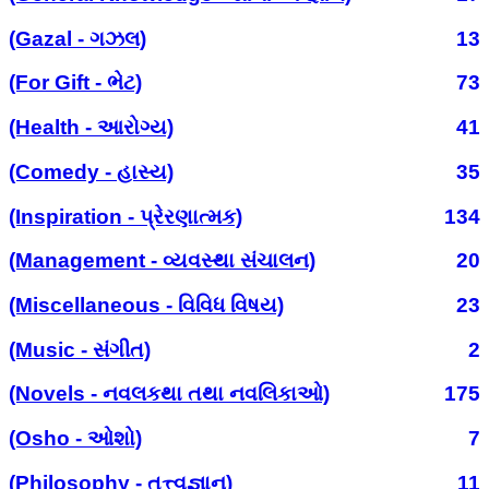
(Gazal - ગઝલ)
13
(For Gift - ભેટ)
73
(Health - આરોગ્ય)
41
(Comedy - હાસ્ય)
35
(Inspiration - પ્રેરણાત્મક)
134
(Management - વ્યવસ્થા સંચાલન)
20
(Miscellaneous - વિવિધ વિષય)
23
(Music - સંગીત)
2
(Novels - નવલકથા તથા નવલિકાઓ)
175
(Osho - ઓશો)
7
(Philosophy - તત્ત્વજ્ઞાન)
11