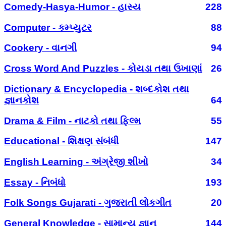
Comedy-Hasya-Humor - હાસ્ય
228
Computer - કમ્પ્યુટર
88
Cookery - વાનગી
94
Cross Word And Puzzles - કોયડા તથા ઉખાણાં
26
Dictionary & Encyclopedia - શબ્દકોશ તથા
જ્ઞાનકોશ
64
Drama & Film - નાટકો તથા ફિલ્મ
55
Educational - શિક્ષણ સંબંધી
147
English Learning - અંગ્રેજી શીખો
34
Essay - નિબંધો
193
Folk Songs Gujarati - ગુજરાતી લોકગીત
20
General Knowledge - સામાન્ય જ્ઞાન
144