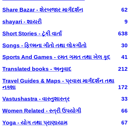
Share Bazar - શેરબજાર માર્ગદર્શન
62
shayari - શાયરી
9
Short Stories - ટૂંકી વાર્તા
638
Songs - ફિલ્મના ગીતો તથા લોકગીતો
30
Sports And Games - રમત ગમત તથા ખેલ કૂદ
41
Translated books - અનુવાદ
212
Travel Guides & Maps - પ્રવાસ માર્ગદર્શન તથા
નક્શા
172
Vastushastra - વાસ્તુશાસ્ત્ર
33
Women Related - સ્ત્રી ઉપયોગી
66
Yoga - યોગ તથા પ્રાણાયામ
67