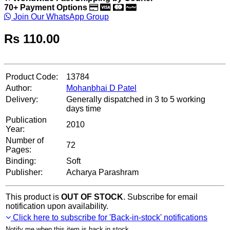
70+ Payment Options
Join Our WhatsApp Group
Rs
110.00
Product Code:
13784
Author:
Mohanbhai D Patel
Delivery:
Generally dispatched in 3 to 5 working
days time
Publication
2010
Year:
Number of
72
Pages:
Binding:
Soft
Publisher:
Acharya Parashram
This product is
OUT OF STOCK
. Subscribe for email
notification upon availability.
Click here to subscribe for 'Back-in-stock' notifications
Notify me when this item is back in stock