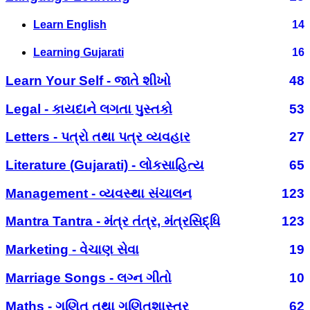
Learn English
14
Learning Gujarati
16
Learn Your Self - જાતે શીખો
48
Legal - કાયદાને લગતા પુસ્તકો
53
Letters - પત્રો તથા પત્ર વ્યવહાર
27
Literature (Gujarati) - લોકસાહિત્ય
65
Management - વ્યવસ્થા સંચાલન
123
Mantra Tantra - મંત્ર તંત્ર, મંત્રસિદ્ધિ
123
Marketing - વેચાણ સેવા
19
Marriage Songs - લગ્ન ગીતો
10
Maths - ગણિત તથા ગણિતશાસ્ત્ર
62