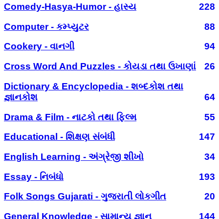
Comedy-Hasya-Humor - હાસ્ય
228
Computer - કમ્પ્યુટર
88
Cookery - વાનગી
94
Cross Word And Puzzles - કોયડા તથા ઉખાણાં
26
Dictionary & Encyclopedia - શબ્દકોશ તથા
જ્ઞાનકોશ
64
Drama & Film - નાટકો તથા ફિલ્મ
55
Educational - શિક્ષણ સંબંધી
147
English Learning - અંગ્રેજી શીખો
34
Essay - નિબંધો
193
Folk Songs Gujarati - ગુજરાતી લોકગીત
20
General Knowledge - સામાન્ય જ્ઞાન
144