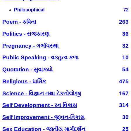
Philosophical
72
Poem - કવિતા
263
Politics - રાજકારણ
36
Pregnancy - ગર્ભાવસ્થા
32
Public Speaking - વક્તુત્વ કળા
10
Quotation - સુવાક્યો
54
Religious - ધાર્મિક
475
Science - વિજ્ઞાન તથા ટેકનોલોજી
167
Self Development - સ્વ વિકાસ
314
Self Improvement - જીવન-વિકાસ
30
Sex Education - જાતીય માર્ગદર્શન
25