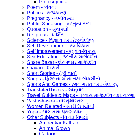
Philosophical
Poem - કવિતા
Politics - રાજકારણ
Pregnancy - ગર્ભાવસ્થા
Public Speaking - વક્તુત્વ કળા
Quotation - સુવાક્યો
Religious - ધાર્મિક
Science - વિજ્ઞાન તથા ટેકનોલોજી
Self Development - સ્વ વિકાસ
Self Improvement - જીવન-વિકાસ
Sex Education - જાતીય માર્ગદર્શન
Share Bazar - શેરબજાર માર્ગદર્શન
shayari - શાયરી
Short Stories - ટૂંકી વાર્તા
Songs - ફિલ્મના ગીતો તથા લોકગીતો
Sports And Games - રમત ગમત તથા ખેલ કૂદ
Translated books - અનુવાદ
Travel Guides & Maps - પ્રવાસ માર્ગદર્શન તથા નક્શા
Vastushastra - વાસ્તુશાસ્ત્ર
Women Related - સ્ત્રી ઉપયોગી
Yoga - યોગ તથા પ્રાણાયામ
Other Subjects - વિવિધ વિષયો
Ambedkar Kathao
Animal Grown
Cartoon