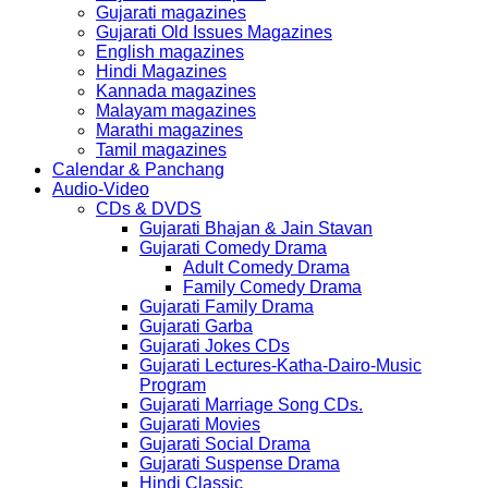
Gujarati magazines
Gujarati Old Issues Magazines
English magazines
Hindi Magazines
Kannada magazines
Malayam magazines
Marathi magazines
Tamil magazines
Calendar & Panchang
Audio-Video
CDs & DVDS
Gujarati Bhajan & Jain Stavan
Gujarati Comedy Drama
Adult Comedy Drama
Family Comedy Drama
Gujarati Family Drama
Gujarati Garba
Gujarati Jokes CDs
Gujarati Lectures-Katha-Dairo-Music
Program
Gujarati Marriage Song CDs.
Gujarati Movies
Gujarati Social Drama
Gujarati Suspense Drama
Hindi Classic