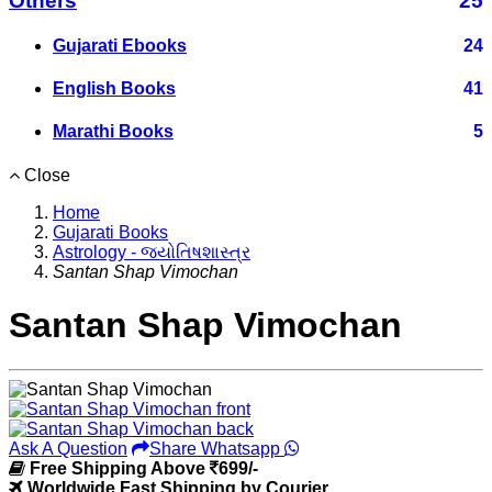
Others
25
Gujarati Ebooks
24
English Books
41
Marathi Books
5
Close
Home
Gujarati Books
Astrology - જ્યોતિષશાસ્ત્ર
Santan Shap Vimochan
Santan Shap Vimochan
Ask A Question
Share Whatsapp
Free Shipping Above
699/-
Worldwide Fast Shipping by Courier