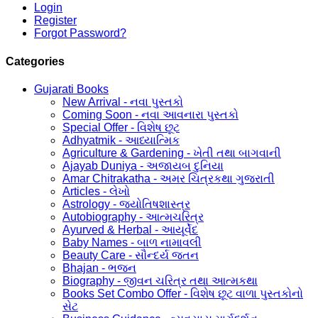
Login
Register
Forgot Password?
Categories
Gujarati Books
New Arrival - નવા પુસ્તકો
Coming Soon - નવા આવનારા પુસ્તકો
Special Offer - વિશેષ છૂટ
Adhyatmik - આધ્યાત્મિક
Agriculture & Gardening - ખેતી તથા બાગવાની
Ajayab Duniya - અજાયબ દુનિયા
Amar Chitrakatha - અમર ચિત્રકથા ગુજરાતી
Articles - લેખો
Astrology - જ્યોતિષશાસ્ત્ર
Autobiography - આત્મચરિત્ર
Ayurved & Herbal - આયૂર્વેદ
Baby Names - બાળ નામાવલી
Beauty Care - સૌન્દર્ય જતન
Bhajan - ભજન
Biography - જીવન ચરિત્ર તથા આત્મકથા
Books Set Combo Offer - વિશેષ છૂટ વાળા પુસ્તકોનો
સેટ