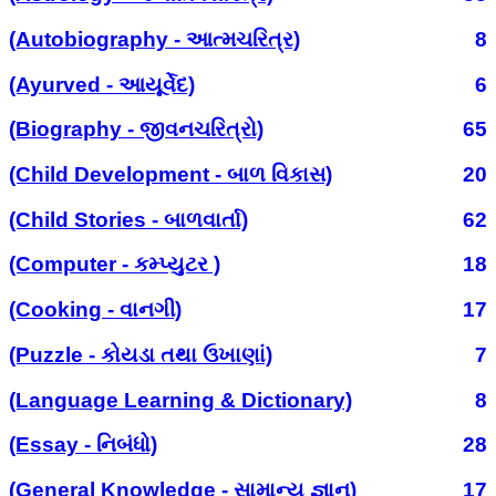
(Autobiography - આત્મચરિત્ર)
8
(Ayurved - આયૂર્વેદ)
6
(Biography - જીવનચરિત્રો)
65
(Child Development - બાળ વિકાસ)
20
(Child Stories - બાળવાર્તા)
62
(Computer - કમ્પ્યુટર )
18
(Cooking - વાનગી)
17
(Puzzle - કોયડા તથા ઉખાણાં)
7
(Language Learning & Dictionary)
8
(Essay - નિબંધો)
28
(General Knowledge - સામાન્ય જ્ઞાન)
17