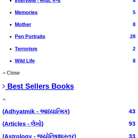
Interview - સંવાદ કળા
4
Memories
5
Mother
8
Pen Portraits
28
Terrorism
2
Wild Life
8
Close
Best Sellers Books
(Adhyatmik - આધ્યાત્મિક)
43
(Articles - લેખો)
93
(Astrology - જ્યોતિષશાસ્ત્ર)
33