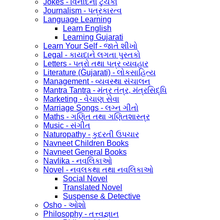
Jokes - વિનોદનો ટુચકા
Journalism - પત્રકારત્વ
Language Learning
Learn English
Learning Gujarati
Learn Your Self - જાતે શીખો
Legal - કાયદાને લગતા પુસ્તકો
Letters - પત્રો તથા પત્ર વ્યવહાર
Literature (Gujarati) - લોકસાહિત્ય
Management - વ્યવસ્થા સંચાલન
Mantra Tantra - મંત્ર તંત્ર, મંત્રસિદ્ધિ
Marketing - વેચાણ સેવા
Marriage Songs - લગ્ન ગીતો
Maths - ગણિત તથા ગણિતશાસ્ત્ર
Music - સંગીત
Naturopathy - કુદરતી ઉપચાર
Navneet Children Books
Navneet General Books
Navlika - નવલિકાઓ
Novel - નવલકથા તથા નવલિકાઓ
Social Novel
Translated Novel
Suspense & Detective
Osho - ઓશો
Philosophy - તત્ત્વજ્ઞાન