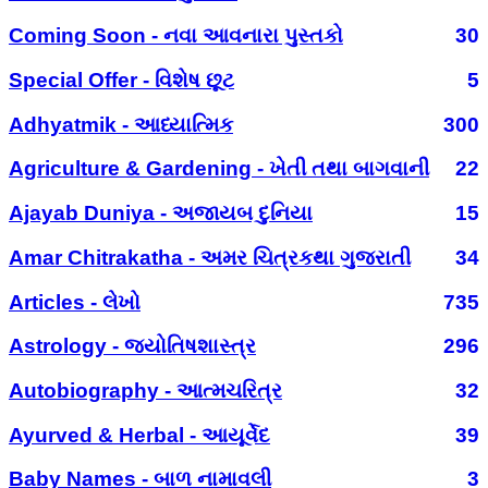
Coming Soon - નવા આવનારા પુસ્તકો
30
Special Offer - વિશેષ છૂટ
5
Adhyatmik - આધ્યાત્મિક
300
Agriculture & Gardening - ખેતી તથા બાગવાની
22
Ajayab Duniya - અજાયબ દુનિયા
15
Amar Chitrakatha - અમર ચિત્રકથા ગુજરાતી
34
Articles - લેખો
735
Astrology - જ્યોતિષશાસ્ત્ર
296
Autobiography - આત્મચરિત્ર
32
Ayurved & Herbal - આયૂર્વેદ
39
Baby Names - બાળ નામાવલી
3