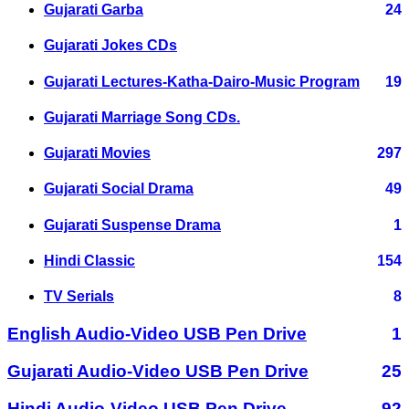
Gujarati Garba
24
Gujarati Jokes CDs
Gujarati Lectures-Katha-Dairo-Music Program
19
Gujarati Marriage Song CDs.
Gujarati Movies
297
Gujarati Social Drama
49
Gujarati Suspense Drama
1
Hindi Classic
154
TV Serials
8
English Audio-Video USB Pen Drive
1
Gujarati Audio-Video USB Pen Drive
25
Hindi Audio-Video USB Pen Drive
92