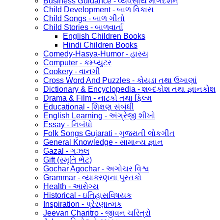
Business Guidance - વ્યવસાય માર્ગદર્શન
Child Development - બાળ વિકાસ
Child Songs - બાળ ગીતો
Child Stories - બાળવાર્તા
English Children Books
Hindi Children Books
Comedy-Hasya-Humor - હાસ્ય
Computer - કમ્પ્યુટર
Cookery - વાનગી
Cross Word And Puzzles - કોયડા તથા ઉખાણાં
Dictionary & Encyclopedia - શબ્દકોશ તથા જ્ઞાનકોશ
Drama & Film - નાટકો તથા ફિલ્મ
Educational - શિક્ષણ સંબંધી
English Learning - અંગ્રેજી શીખો
Essay - નિબંધો
Folk Songs Gujarati - ગુજરાતી લોકગીત
General Knowledge - સામાન્ય જ્ઞાન
Gazal - ગઝલ
Gift (સ્મૃતિ ભેટ)
Gochar Agochar - અગોચર વિશ્વ
Grammar - વ્યાકરણના પુસ્તકો
Health - આરોગ્ય
Historical - ઇતિહાસવિષયક
Inspiration - પ્રેરણાત્મક
Jeevan Charitro - જીવન ચરિત્રો