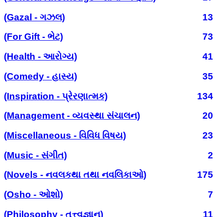
(Gazal - ગઝલ)
13
(For Gift - ભેટ)
73
(Health - આરોગ્ય)
41
(Comedy - હાસ્ય)
35
(Inspiration - પ્રેરણાત્મક)
134
(Management - વ્યવસ્થા સંચાલન)
20
(Miscellaneous - વિવિધ વિષય)
23
(Music - સંગીત)
2
(Novels - નવલકથા તથા નવલિકાઓ)
175
(Osho - ઓશો)
7
(Philosophy - તત્ત્વજ્ઞાન)
11