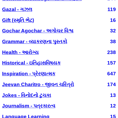
Gazal - ગઝલ
119
Gift (સ્મૃતિ ભેટ)
16
Gochar Agochar - અગોચર વિશ્વ
32
Grammar - વ્યાકરણના પુસ્તકો
38
Health - આરોગ્ય
238
Historical - ઇતિહાસવિષયક
157
Inspiration - પ્રેરણાત્મક
647
Jeevan Charitro - જીવન ચરિત્રો
174
Jokes - વિનોદનો ટુચકા
13
Journalism - પત્રકારત્વ
12
Language Learning
15