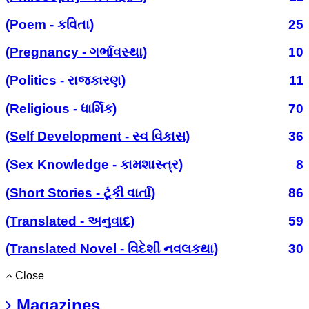
(Poem - કવિતા)
25
(Pregnancy - ગર્ભાવસ્થા)
10
(Politics - રાજકારણ)
11
(Religious - ધાર્મિક)
70
(Self Development - સ્વ વિકાસ)
36
(Sex Knowledge - કામશાસ્ત્ર)
8
(Short Stories - ટૂંકી વાર્તા)
86
(Translated - અનુવાદ)
59
(Translated Novel - વિદેશી નવલકથા)
30
Close
Magazines