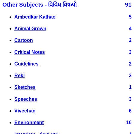
Other Subjects - વિવિધ વિષયો
91
Ambedkar Kathao
5
Animal Grown
4
Cartoon
2
Critical Notes
3
Guidelines
2
Reki
3
Sketches
1
Speeches
3
Vivechan
6
Environment
16