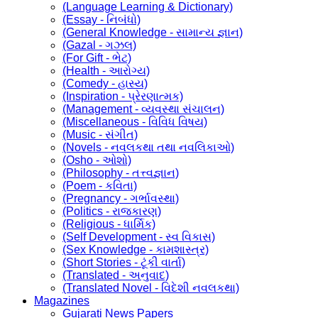
(Language Learning & Dictionary)
(Essay - નિબંધો)
(General Knowledge - સામાન્ય જ્ઞાન)
(Gazal - ગઝલ)
(For Gift - ભેટ)
(Health - આરોગ્ય)
(Comedy - હાસ્ય)
(Inspiration - પ્રેરણાત્મક)
(Management - વ્યવસ્થા સંચાલન)
(Miscellaneous - વિવિધ વિષય)
(Music - સંગીત)
(Novels - નવલકથા તથા નવલિકાઓ)
(Osho - ઓશો)
(Philosophy - તત્ત્વજ્ઞાન)
(Poem - કવિતા)
(Pregnancy - ગર્ભાવસ્થા)
(Politics - રાજકારણ)
(Religious - ધાર્મિક)
(Self Development - સ્વ વિકાસ)
(Sex Knowledge - કામશાસ્ત્ર)
(Short Stories - ટૂંકી વાર્તા)
(Translated - અનુવાદ)
(Translated Novel - વિદેશી નવલકથા)
Magazines
Gujarati News Papers