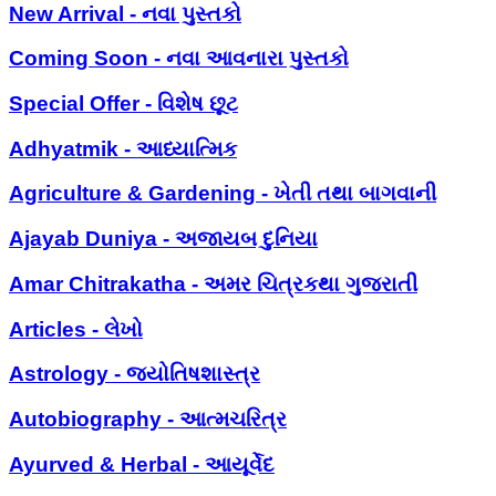
New Arrival - નવા પુસ્તકો
Coming Soon - નવા આવનારા પુસ્તકો
Special Offer - વિશેષ છૂટ
Adhyatmik - આધ્યાત્મિક
Agriculture & Gardening - ખેતી તથા બાગવાની
Ajayab Duniya - અજાયબ દુનિયા
Amar Chitrakatha - અમર ચિત્રકથા ગુજરાતી
Articles - લેખો
Astrology - જ્યોતિષશાસ્ત્ર
Autobiography - આત્મચરિત્ર
Ayurved & Herbal - આયૂર્વેદ