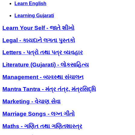
Learn English
Learning Gujarati
Learn Your Self - જાતે શીખો
Legal - કાયદાને લગતા પુસ્તકો
Letters - પત્રો તથા પત્ર વ્યવહાર
Literature (Gujarati) - લોકસાહિત્ય
Management - વ્યવસ્થા સંચાલન
Mantra Tantra - મંત્ર તંત્ર, મંત્રસિદ્ધિ
Marketing - વેચાણ સેવા
Marriage Songs - લગ્ન ગીતો
Maths - ગણિત તથા ગણિતશાસ્ત્ર