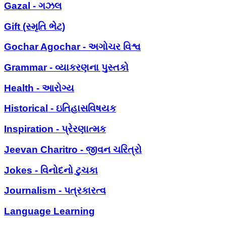
Gazal - ગઝલ
Gift (સ્મૃતિ ભેટ)
Gochar Agochar - અગોચર વિશ્વ
Grammar - વ્યાકરણના પુસ્તકો
Health - આરોગ્ય
Historical - ઇતિહાસવિષયક
Inspiration - પ્રેરણાત્મક
Jeevan Charitro - જીવન ચરિત્રો
Jokes - વિનોદનો ટુચકા
Journalism - પત્રકારત્વ
Language Learning