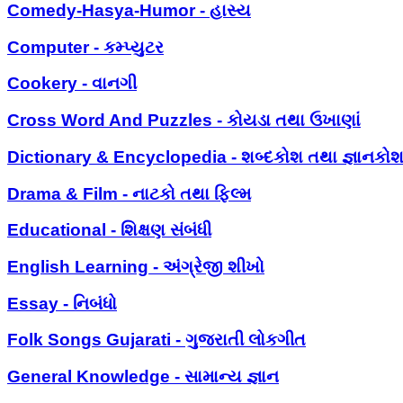
Comedy-Hasya-Humor - હાસ્ય
Computer - કમ્પ્યુટર
Cookery - વાનગી
Cross Word And Puzzles - કોયડા તથા ઉખાણાં
Dictionary & Encyclopedia - શબ્દકોશ તથા જ્ઞાનકો
Drama & Film - નાટકો તથા ફિલ્મ
Educational - શિક્ષણ સંબંધી
English Learning - અંગ્રેજી શીખો
Essay - નિબંધો
Folk Songs Gujarati - ગુજરાતી લોકગીત
General Knowledge - સામાન્ય જ્ઞાન