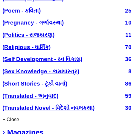
(Poem - કવિતા)
25
(Pregnancy - ગર્ભાવસ્થા)
10
(Politics - રાજકારણ)
11
(Religious - ધાર્મિક)
70
(Self Development - સ્વ વિકાસ)
36
(Sex Knowledge - કામશાસ્ત્ર)
8
(Short Stories - ટૂંકી વાર્તા)
86
(Translated - અનુવાદ)
59
(Translated Novel - વિદેશી નવલકથા)
30
Close
Magazines