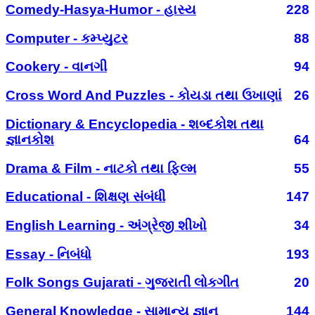
Comedy-Hasya-Humor - હાસ્ય
228
Computer - કમ્પ્યુટર
88
Cookery - વાનગી
94
Cross Word And Puzzles - કોયડા તથા ઉખાણાં
26
Dictionary & Encyclopedia - શબ્દકોશ તથા
જ્ઞાનકોશ
64
Drama & Film - નાટકો તથા ફિલ્મ
55
Educational - શિક્ષણ સંબંધી
147
English Learning - અંગ્રેજી શીખો
34
Essay - નિબંધો
193
Folk Songs Gujarati - ગુજરાતી લોકગીત
20
General Knowledge - સામાન્ય જ્ઞાન
144