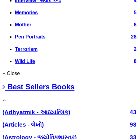
Interview - સંવાદ કળા
4
Memories
5
Mother
8
Pen Portraits
28
Terrorism
2
Wild Life
8
Close
Best Sellers Books
(Adhyatmik - આધ્યાત્મિક)
43
(Articles - લેખો)
93
(Astrology - જ્યોતિષશાસ્ત્ર)
33