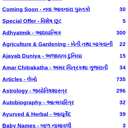
Coming Soon - નવા આવનારા પુસ્તકો
30
Special Offer - વિશેષ છૂટ
5
Adhyatmik - આધ્યાત્મિક
300
Agriculture & Gardening - ખેતી તથા બાગવાની
22
Ajayab Duniya - અજાયબ દુનિયા
15
Amar Chitrakatha - અમર ચિત્રકથા ગુજરાતી
34
Articles - લેખો
735
Astrology - જ્યોતિષશાસ્ત્ર
296
Autobiography - આત્મચરિત્ર
32
Ayurved & Herbal - આયૂર્વેદ
39
Baby Names - બાળ નામાવલી
3