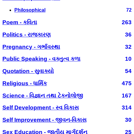
Philosophical
72
Poem - કવિતા
263
Politics - રાજકારણ
36
Pregnancy - ગર્ભાવસ્થા
32
Public Speaking - વક્તુત્વ કળા
10
Quotation - સુવાક્યો
54
Religious - ધાર્મિક
475
Science - વિજ્ઞાન તથા ટેકનોલોજી
167
Self Development - સ્વ વિકાસ
314
Self Improvement - જીવન-વિકાસ
30
Sex Education - જાતીય માર્ગદર્શન
25