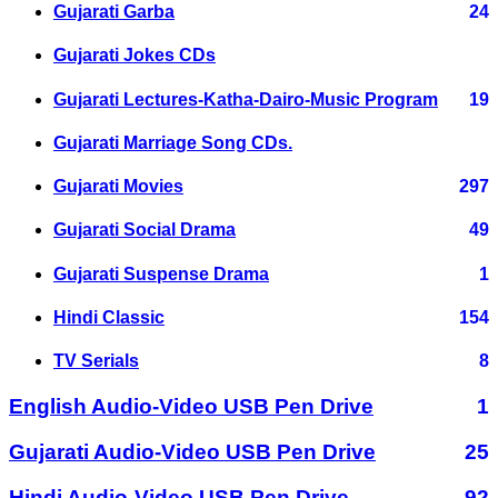
Gujarati Garba
24
Gujarati Jokes CDs
Gujarati Lectures-Katha-Dairo-Music Program
19
Gujarati Marriage Song CDs.
Gujarati Movies
297
Gujarati Social Drama
49
Gujarati Suspense Drama
1
Hindi Classic
154
TV Serials
8
English Audio-Video USB Pen Drive
1
Gujarati Audio-Video USB Pen Drive
25
Hindi Audio-Video USB Pen Drive
92