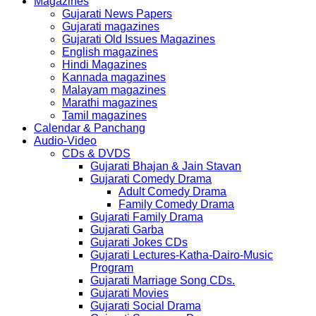
Magazines
Gujarati News Papers
Gujarati magazines
Gujarati Old Issues Magazines
English magazines
Hindi Magazines
Kannada magazines
Malayam magazines
Marathi magazines
Tamil magazines
Calendar & Panchang
Audio-Video
CDs & DVDS
Gujarati Bhajan & Jain Stavan
Gujarati Comedy Drama
Adult Comedy Drama
Family Comedy Drama
Gujarati Family Drama
Gujarati Garba
Gujarati Jokes CDs
Gujarati Lectures-Katha-Dairo-Music
Program
Gujarati Marriage Song CDs.
Gujarati Movies
Gujarati Social Drama