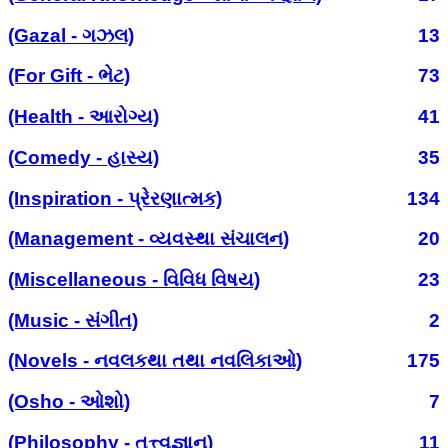
(Gazal - ગઝલ)
13
(For Gift - ભેટ)
73
(Health - આરોગ્ય)
41
(Comedy - હાસ્ય)
35
(Inspiration - પ્રેરણાત્મક)
134
(Management - વ્યવસ્થા સંચાલન)
20
(Miscellaneous - વિવિધ વિષય)
23
(Music - સંગીત)
2
(Novels - નવલકથા તથા નવલિકાઓ)
175
(Osho - ઓશો)
7
(Philosophy - તત્ત્વજ્ઞાન)
11