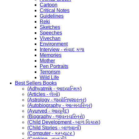
Cartoon
Critical Notes
Guidelines
Reki
Sketches
Speeches
Vivechan
Environment
Interview - સંવાદ કળા
Memories
Mother
Pen Portraits
Terrorism
Wild Life
Best Sellers Books
(Adhyatmik - આધ્યાત્મિક)
(Articles - લેખો)
(Astrology - જ્યોતિષશાસ્ત્ર)
(Autobiography - આત્મચરિત્ર)
(Ayurved - આયૂર્વેદ)
(Biography - જીવનચરિત્રો)
(Child Development - બાળ વિકાસ)
(Child Stories - બાળવાર્તા)
(Computer - કમ્પ્યુટર )
(Cooking - વાનગી)