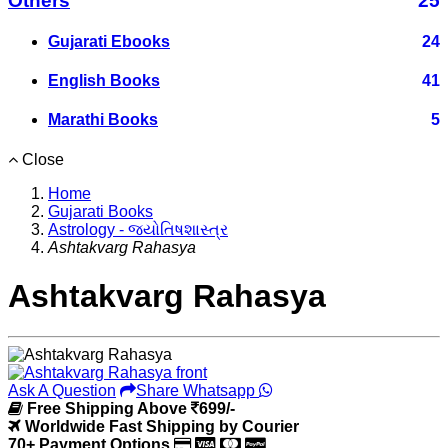
Others
25
Gujarati Ebooks
24
English Books
41
Marathi Books
5
Close
Home
Gujarati Books
Astrology - જ્યોતિષશાસ્ત્ર
Ashtakvarg Rahasya
Ashtakvarg Rahasya
Ask A Question
Share Whatsapp
Free Shipping Above
699/-
Worldwide Fast Shipping by Courier
70+ Payment Options