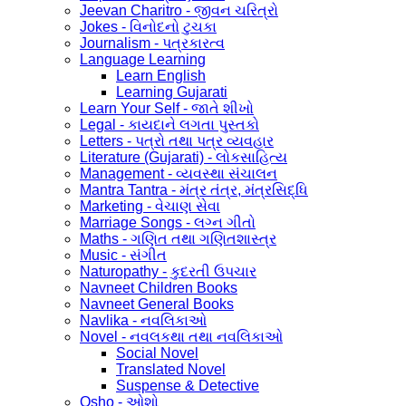
Jeevan Charitro - જીવન ચરિત્રો
Jokes - વિનોદનો ટુચકા
Journalism - પત્રકારત્વ
Language Learning
Learn English
Learning Gujarati
Learn Your Self - જાતે શીખો
Legal - કાયદાને લગતા પુસ્તકો
Letters - પત્રો તથા પત્ર વ્યવહાર
Literature (Gujarati) - લોકસાહિત્ય
Management - વ્યવસ્થા સંચાલન
Mantra Tantra - મંત્ર તંત્ર, મંત્રસિદ્ધિ
Marketing - વેચાણ સેવા
Marriage Songs - લગ્ન ગીતો
Maths - ગણિત તથા ગણિતશાસ્ત્ર
Music - સંગીત
Naturopathy - કુદરતી ઉપચાર
Navneet Children Books
Navneet General Books
Navlika - નવલિકાઓ
Novel - નવલકથા તથા નવલિકાઓ
Social Novel
Translated Novel
Suspense & Detective
Osho - ઓશો