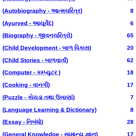
(Autobiography - આત્મચરિત્ર)
8
(Ayurved - આયૂર્વેદ)
6
(Biography - જીવનચરિત્રો)
65
(Child Development - બાળ વિકાસ)
20
(Child Stories - બાળવાર્તા)
62
(Computer - કમ્પ્યુટર )
18
(Cooking - વાનગી)
17
(Puzzle - કોયડા તથા ઉખાણાં)
7
(Language Learning & Dictionary)
8
(Essay - નિબંધો)
28
(General Knowledge - સામાન્ય જ્ઞાન)
17