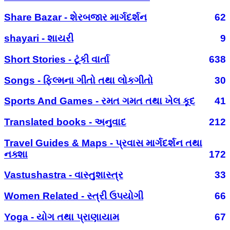
Share Bazar - શેરબજાર માર્ગદર્શન
62
shayari - શાયરી
9
Short Stories - ટૂંકી વાર્તા
638
Songs - ફિલ્મના ગીતો તથા લોકગીતો
30
Sports And Games - રમત ગમત તથા ખેલ કૂદ
41
Translated books - અનુવાદ
212
Travel Guides & Maps - પ્રવાસ માર્ગદર્શન તથા
નક્શા
172
Vastushastra - વાસ્તુશાસ્ત્ર
33
Women Related - સ્ત્રી ઉપયોગી
66
Yoga - યોગ તથા પ્રાણાયામ
67