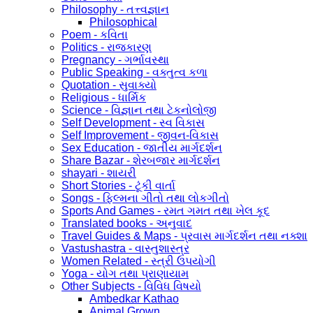
Philosophy - તત્ત્વજ્ઞાન
Philosophical
Poem - કવિતા
Politics - રાજકારણ
Pregnancy - ગર્ભાવસ્થા
Public Speaking - વક્તુત્વ કળા
Quotation - સુવાક્યો
Religious - ધાર્મિક
Science - વિજ્ઞાન તથા ટેકનોલોજી
Self Development - સ્વ વિકાસ
Self Improvement - જીવન-વિકાસ
Sex Education - જાતીય માર્ગદર્શન
Share Bazar - શેરબજાર માર્ગદર્શન
shayari - શાયરી
Short Stories - ટૂંકી વાર્તા
Songs - ફિલ્મના ગીતો તથા લોકગીતો
Sports And Games - રમત ગમત તથા ખેલ કૂદ
Translated books - અનુવાદ
Travel Guides & Maps - પ્રવાસ માર્ગદર્શન તથા નક્શા
Vastushastra - વાસ્તુશાસ્ત્ર
Women Related - સ્ત્રી ઉપયોગી
Yoga - યોગ તથા પ્રાણાયામ
Other Subjects - વિવિધ વિષયો
Ambedkar Kathao
Animal Grown