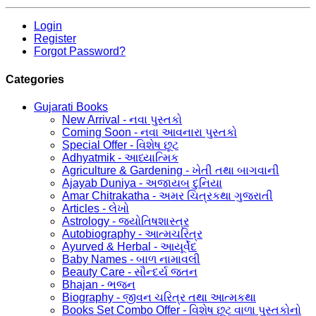
Login
Register
Forgot Password?
Categories
Gujarati Books
New Arrival - નવા પુસ્તકો
Coming Soon - નવા આવનારા પુસ્તકો
Special Offer - વિશેષ છૂટ
Adhyatmik - આધ્યાત્મિક
Agriculture & Gardening - ખેતી તથા બાગવાની
Ajayab Duniya - અજાયબ દુનિયા
Amar Chitrakatha - અમર ચિત્રકથા ગુજરાતી
Articles - લેખો
Astrology - જ્યોતિષશાસ્ત્ર
Autobiography - આત્મચરિત્ર
Ayurved & Herbal - આયૂર્વેદ
Baby Names - બાળ નામાવલી
Beauty Care - સૌન્દર્ય જતન
Bhajan - ભજન
Biography - જીવન ચરિત્ર તથા આત્મકથા
Books Set Combo Offer - વિશેષ છૂટ વાળા પુસ્તકોનો