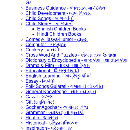
સેટ
Business Guidance - વ્યવસાય માર્ગદર્શન
Child Development - બાળ વિકાસ
Child Songs - બાળ ગીતો
Child Stories - બાળવાર્તા
English Children Books
Hindi Children Books
Comedy-Hasya-Humor - હાસ્ય
Computer - કમ્પ્યુટર
Cookery - વાનગી
Cross Word And Puzzles - કોયડા તથા ઉખાણાં
Dictionary & Encyclopedia - શબ્દકોશ તથા જ્ઞાનકોશ
Drama & Film - નાટકો તથા ફિલ્મ
Educational - શિક્ષણ સંબંધી
English Learning - અંગ્રેજી શીખો
Essay - નિબંધો
Folk Songs Gujarati - ગુજરાતી લોકગીત
General Knowledge - સામાન્ય જ્ઞાન
Gazal - ગઝલ
Gift (સ્મૃતિ ભેટ)
Gochar Agochar - અગોચર વિશ્વ
Grammar - વ્યાકરણના પુસ્તકો
Health - આરોગ્ય
Historical - ઇતિહાસવિષયક
Inspiration - પ્રેરણાત્મક