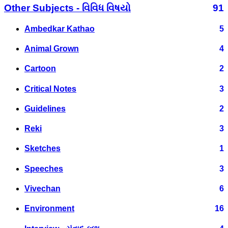
Other Subjects - વિવિધ વિષયો
91
Ambedkar Kathao
5
Animal Grown
4
Cartoon
2
Critical Notes
3
Guidelines
2
Reki
3
Sketches
1
Speeches
3
Vivechan
6
Environment
16