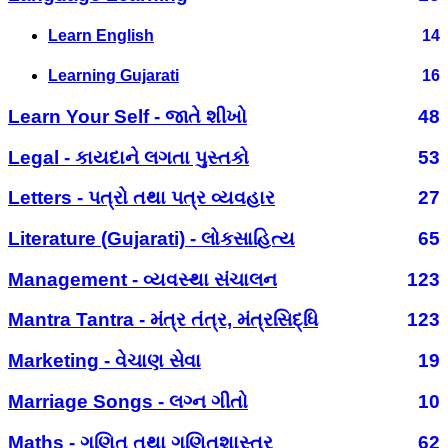
Learn English
14
Learning Gujarati
16
Learn Your Self - જાતે શીખો
48
Legal - કાયદાને લગતા પુસ્તકો
53
Letters - પત્રો તથા પત્ર વ્યવહાર
27
Literature (Gujarati) - લોકસાહિત્ય
65
Management - વ્યવસ્થા સંચાલન
123
Mantra Tantra - મંત્ર તંત્ર, મંત્રસિદ્ધિ
123
Marketing - વેચાણ સેવા
19
Marriage Songs - લગ્ન ગીતો
10
Maths - ગણિત તથા ગણિતશાસ્ત્ર
62