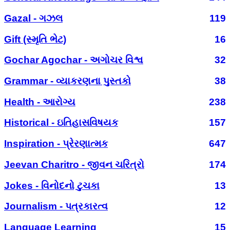
Gazal - ગઝલ
119
Gift (સ્મૃતિ ભેટ)
16
Gochar Agochar - અગોચર વિશ્વ
32
Grammar - વ્યાકરણના પુસ્તકો
38
Health - આરોગ્ય
238
Historical - ઇતિહાસવિષયક
157
Inspiration - પ્રેરણાત્મક
647
Jeevan Charitro - જીવન ચરિત્રો
174
Jokes - વિનોદનો ટુચકા
13
Journalism - પત્રકારત્વ
12
Language Learning
15